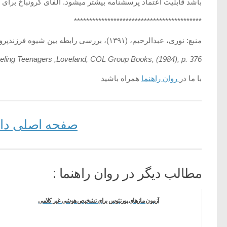
باشد قابلیت اعتماد پرسشنامه بیشتر می­شود. آلفای کرونباخ برای پرسشنامه خودکشی در نوجوانان (ASQ) 65/0 به
******************************************
منبع: نوری، عبدالرحیم، (۱۳۹۱)، بررسی رابطه بین شیوه فرزندپروری والدین و تمایل به خودکشی در نوجوانان شهرستان جهرم، پایان نامه کارشناسی، دانشگاه پیام نور، گروه علوم اجتماعی.
eling Teenagers ,Loveland, COL Group Books, (1984), p. 376
با ما در
روان راهنما
همراه باشید
صفحه اصلی دانل
مطالب دیگر در روان راهنما :
آزمون مازهای پورتئوس برای تشخیص هوشی غیر کلامی