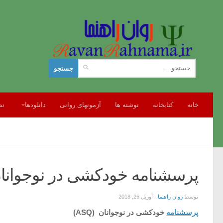
جستجو
برای:
خانه
کتابخانه
نوشته ها
آزمونهای روانی
دانلودها
نظ
پرسشنامه خودکشی در نوجوانان (Q
توسط
روان راهنما
·
آوریل 26, 2018
پرسشنامه
خودکشی در نوجوانان
(ASQ)