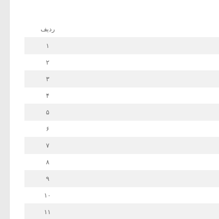
ردیف
۱
۲
۳
۴
۵
۶
۷
۸
۹
۱۰
۱۱