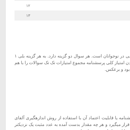
۱۲
۱۳
خودکشی در نوجوانان ۱۳ سوال دارد و توسط کیت طراحی شده است. هدف اصلی آن ارزیابی میزان تمایل یا احتمالی خودکشی در نوجوانان است. هر سوال دو گزینه دارد. به هر گزینه بلی ۱
گذاری در مورد سوالات ۱، ۵، و ۱۱ معکوس خواهد شد. برای بدست آوردن امتیاز کلی پرسشنامه مجموع امتیازات تک تک سوالات را با هم
ئی پرسشنامه یا قابلیت اعتماد آن با استفاده از روش اندازه­گیری آلفای
رونباخ از صفر (۰) به معنای عدم پایداری، تا مثبت یک (۱+) به معنای پایائی کامل قرار می­گیرد و هر چه مقدار بدست آمده به عدد مثبت یک نزدیکتر