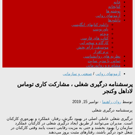
خانه
کتابخانه
نوشته ها
آزمونهای روانی
دانلودها
دانلود کتابهای انگلیسی
پاورپوینت
ویدئو
کتاب های فارسی
کارگاه و سخنرانی
موسیقی آرام بخش
نرم افزار
نظریه های روانشناسی
تماس با مدیر سایت
مشاوره و رواندرمانی
آزمونهای روانی
/
صنعتی و سازمانی
پرسشنامه درگیری شغلی ، مشاركت كاری توماس
لاداهل وكنجر
توسط
روان راهنما
·
نوامبر 15, 2019
پرسشنامه درگیری شغلی
درگیری شغلی عاملی اصلی در بهبود نگرش، رفتار، عملکرد و بهره‌وری کارکنان
است. مدیران می‌توانند از طریق ایجاد درگیری شغلی در کارکنان عملکرد
سازمان را بهبود بخشند و حتی به مزیت رقابتی دست یابند وقتی کارکنان در
شغل خود درگیر باشند، رفتارهای مثبت بروز می‌دهند