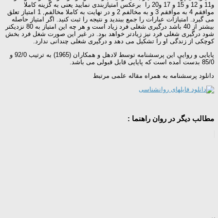
و11 و 12 و 15 و 17 و20 را برعکس امتیازبندی نمایید یعنی به گزینه کاملا
موافقم 4 به موافقم 3 و به مخالفم 2 و در نهایت به کاملا مخالفم, 1 امتیاز تعلق
می گیرد. امتیازات عبارات را جمع ببندید و نتیجه را ثبت کنید. اگر امتیاز حاصله
بیشتر از 40 باشد درگیری شغلی فرد زیاد است و هر چه این امتیاز به 80 نزدیکتر
شود درگیری شغلی فرد نیز زیادتر خواهد بود. در غیر این صورت شغل فرد بخش
کوچکی از زندگی او را تشکیل می دهد و درگیری شغلی چندانی ندارد.
پایایی و روایی این پرسشنامه توسط لادهل و همکاران (1965) به ترتیب 92/0 و
85/0 بدست آمده است که پایایی قابل قبولی می باشد.
دانلود پرسشنامه به همراه مقاله علمی مرتبط
مطالب دیگر در روان راهنما :