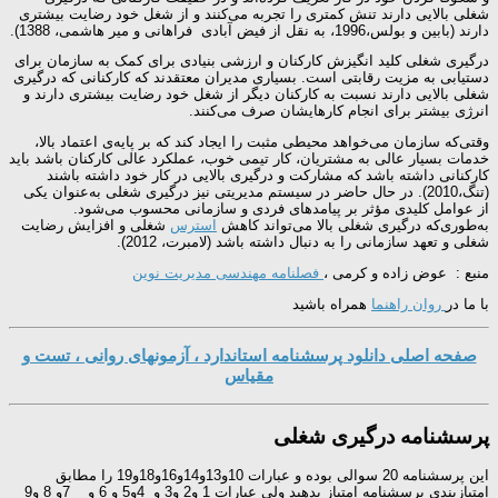
شغلی بالایی دارند تنش کمتری را تجربه می‌کنند و از شغل خود رضایت بیشتری
دارند (بابین و بولس،1996، به نقل از فیض آبادی فراهانی و میر هاشمی، 1388).
درگیری شغلی کلید انگیزش کارکنان و ارزشی بنیادی برای کمک به سازمان برای
دستیابی به مزیت رقابتی است. بسیاری مدیران معتقدند که کارکنانی که درگیری
شغلی بالایی دارند نسبت به کارکنان دیگر از شغل خود رضایت بیشتری دارند و
انرژی بیشتر برای انجام کارهایشان صرف می‌کنند.
وقتی‌که سازمان می‌خواهد محیطی مثبت را ایجاد کند که بر پایه‌ی اعتماد بالا،
خدمات بسیار عالی به مشتریان، کار تیمی خوب، عملکرد عالی کارکنان باشد باید
کارکنانی داشته باشد که مشارکت و درگیری بالایی در کار خود داشته باشند
(تنگ،2010). در حال حاضر در سیستم مدیریتی نیز درگیری شغلی به‌عنوان یکی
از عوامل کلیدی مؤثر بر پیامدهای فردی و سازمانی محسوب می‌شود.
به‌طوری‌که درگیری شغلی بالا می‌تواند کاهش
استرس
شغلی و افزایش رضایت
شغلی و تعهد سازمانی را به دنبال داشته باشد (لامبرت، 2012).
منبع : عوض زاده و کرمی ،
فصلنامه مهندسی مدیریت نوین
با ما در
روان راهنما
همراه باشید
صفحه اصلی دانلود پرسشنامه استاندارد ، آزمونهای روانی ، تست و
مقیاس
پرسشنامه درگیری شغلی
این پرسشنامه 20 سوالی بوده و عبارات 10و13و14و16و18و19 را مطابق
امتیازبندی پرسشنامه امتیاز بدهید ولی عبارات 1 و2 و3 و 4و5 و 6 و 7و 8 و9