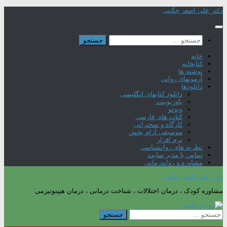
Skip
دکتر علی اصغر چگینی
to
content
جستجو
برای:
خانه
کتابخانه
نوشته ها
آزمونهای روانی
دانلودها
دانلود کتابهای انگلیسی
پاورپوینت
ویدئو
کتاب های فارسی
کارگاه و سخنرانی
موسیقی آرام بخش
نرم افزار
نظریه های روانشناسی
تماس با مدیر سایت
مشاوره و رواندرمانی
دکتر علی اصغر چگینی
مشاوره کودک ، درمان اختلالات ، شناخت درمانی ، درمان هیپنوتیزمی
جستجو
برای: