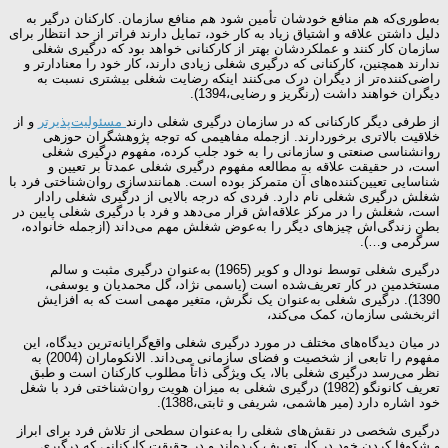
به‌طوری‌که هم منافع خودشان تأمین شود هم منافع سازمان. کارکنان درگیر به
دلیل داشتن علاقه و اشتیاق زیاد به کار خود، تمایل دارند فراتر از حد انتظار برای
سازمان کار کنند و عملکردشان بهتر از کارکنانی خواهد بود که درگیری شغلی
ندارند همچنین، کارکنانی که درگیری شغلی زیادی دارند، کار خود را معنادارتر و
راضی‌کننده‌تر از دیگران درک می‌کنند اینکه رضایت شغلی بیشتری نسبت به
دیگران خواهند داشت (رنگریز و رضایی،1394).
از طرفی دیگر کارکنانی که در سازمان درگیری شغلی دارند
مسئولیت‌پذیرتر
و از
خلاقیت بالاتری برخوردارند. ازجمله مفاهیمی که توجه پژوهشگران حوزه­ی
روانشناسی صنعتی و سازمانی را به خود جلب کرده، مفهوم درگیری شغلی
است، در حقیقت علاقه به مطالعه مفهوم درگیری شغلی عمدتاً بر تعیین و
شناسایی تعیین‌کننده‌های آن متمرکز بوده است. همانندسازی روان‌شناختی فرد با
شغلش درگیری شغلی نام دارد. فردی که درجه بالایی از درگیری شغلی رادار
است، شغلش را در مرکز علاقه‌اش قرار می‌دهد و فرد با درگیری شغلی پایین در
بطن زندگی‌اش چیزهای دیگر را به‌عوض شغلش مهم می‌داند (ازجمله خانواده،
سرگرمی و…).
درگیری شغلی توسط نودال و کویر (1965) به‌عنوان درگیری مثبت و سالم
مستخدمین در کار تعریف‌شده است (یاسمی نژاد، گل محمدیان و یوسفی،
1390). درگیری شغلی به‌عنوان یک نگرش، متغیر مهمی است که به افزایش
اثربخشی سازمان، کمک می‌کند،
در میان دیدگاه‌های مختلف در مورد درگیری شغلی واقع‌گرایانه‌ترین دیدگاه، این
مفهوم را تابعی از شخصیت و فضای سازمانی می‌داند. الانکوماران (2004) به
نظر می‌رسد درگیری شغلی بالا، یک ویژگی ذاتاً مطلوب کارکنان است و طبق
تعریف کانونگو (1982) درگیری شغلی به میزان هویت روان‌شناختی فرد با شغل
خود اشاره دارد (میر هاشمی، شریفی و ثابتی،1388).
درگیری شخصی در نقش‌های شغلی را به‌عنوان سطحی از تلاش فرد برای ابراز
و شکوفا کردن خود در کار تعریف کرده‌اند و در حقیقت کارکنانی که درگیری