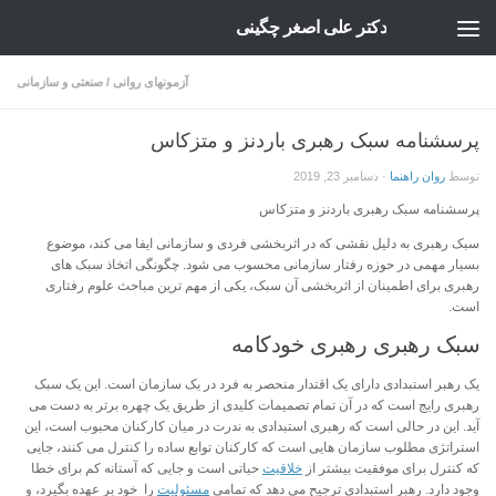
دکتر علی اصغر چگینی
Skip to content
آزمونهای روانی
/
صنعتی و سازمانی
پرسشنامه سبک رهبری باردنز و متزکاس
توسط
روان راهنما
·
دسامبر 23, 2019
پرسشنامه سبک رهبری باردنز و متزکاس
سبک رهبری به دلیل نقشی که در اثربخشی فردی و سازمانی ایفا می کند، موضوع
بسیار مهمی در حوزه رفتار سازمانی محسوب می شود. چگونگی اتخاذ سبک های
رهبری برای اطمینان از اثربخشی آن سبک، یکی از مهم ترین مباحث علوم رفتاری
است.
سبک رهبری رهبری خودکامه
یک رهبر استبدادی دارای یک اقتدار منحصر به فرد در یک سازمان است. این یک سبک
رهبری رایج است که در آن تمام تصمیمات کلیدی از طریق یک چهره برتر به دست می
آید. این در حالی است که رهبری استبدادی به ندرت در میان کارکنان محبوب است، این
استراتژی مطلوب سازمان هایی است که کارکنان توابع ساده را کنترل می کنند، جایی
که کنترل برای موفقیت بیشتر از
خلاقیت
حیاتی است و جایی که آستانه کم برای خطا
وجود دارد. رهبر استبدادی ترجیح می دهد که تمامی
مسئولیت
را خود بر عهده بگیرد، و