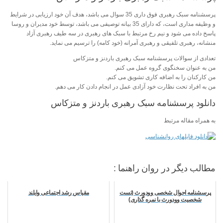
پرسشنامه سبک رهبری فوق داری 35 سوال می باشد، هدف آن خود ارزیابی در شرایط
و وظیفه مداری است، که دارای 35 بیانه توصیفی می باشد، توسط خود مدیران و روسا
پاسخ داده می شود و نیم رخ مرتبط با سبک های رهبری در سه طیف رهبری آزاد
منشانه، رهبری تلفیقی و رهبری آمرانه (خود کامه) را ترسیم می نماید.
تعدادی از سوالات پرسشنامه سبک رهبری باردنز و متزکاس
من به عنوان سخنگوی گروه عمل می کنم.
من کارکنان را به اضافه کاری تشویق می کنم.
من به افراد تحت نظارت خود آزادی عمل در انجام دادن کار می دهم.
دانلود پرسشنامه سبک رهبری باردنز و متزکاس
به همراه مقاله مرتبط
مطالب دیگر در روان راهنما :
پرسشنامه احوال شخصی وودورث (تست
مقیاس رشد اجتماعی وایلند
شخصیت وودورث با نمره گذاری)