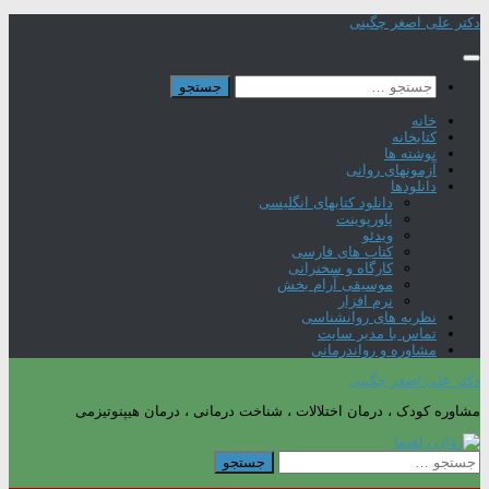
Skip
دکتر علی اصغر چگینی
to
content
جستجو
برای:
خانه
کتابخانه
نوشته ها
آزمونهای روانی
دانلودها
دانلود کتابهای انگلیسی
پاورپوینت
ویدئو
کتاب های فارسی
کارگاه و سخنرانی
موسیقی آرام بخش
نرم افزار
نظریه های روانشناسی
تماس با مدیر سایت
مشاوره و رواندرمانی
دکتر علی اصغر چگینی
مشاوره کودک ، درمان اختلالات ، شناخت درمانی ، درمان هیپنوتیزمی
جستجو
برای: