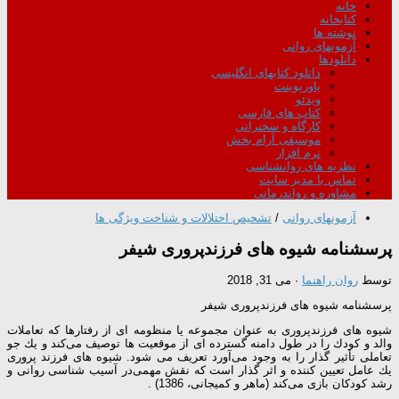
خانه
کتابخانه
نوشته ها
آزمونهای روانی
دانلودها
دانلود کتابهای انگلیسی
پاورپوینت
ویدئو
کتاب های فارسی
کارگاه و سخنرانی
موسیقی آرام بخش
نرم افزار
نظریه های روانشناسی
تماس با مدیر سایت
مشاوره و رواندرمانی
آزمونهای روانی
/
تشخیص اختلالات و شناخت ویژگی ها
پرسشنامه شیوه های فرزندپروری شیفر
توسط
روان راهنما
·
می 31, 2018
پرسشنامه شیوه های فرزندپروری شیفر
شیوه های فرزندپروری به عنوان مجموعه یا منظومه ای از رفتارها كه تعاملات
والد و كودك را در طول دامنه گسترده ای از موقعیت ها توصیف می‌كند و یك جو
تعاملی تأثیر گذار را به وجود می‌آورد تعریف می شود. شیوه های فرزند پروری
یك عامل تعیین كننده و اثر گذار است كه نقش مهمی‌در آسیب شناسی روانی و
رشد كودكان بازی می‌كند (ماهر و كمیجانی، 1386) .