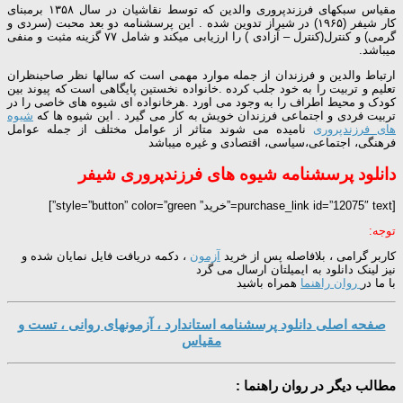
مقیاس سبکهای فرزندپروری والدین که توسط نقاشیان در سال ۱۳۵۸ برمبنای
کار شیفر (۱۹۶۵) در شیراز تدوین شده . این پرسشنامه دو بعد محبت (سردی و
گرمی) و کنترل(کنترل – آزادی ) را ارزیابی میکند و شامل ۷۷ گزینه مثبت و منفی
میباشد.
ارتباط والدین و فرزندان از جمله موارد مهمی است که سالها نظر صاحبنظران
تعلیم و تربیت را به خود جلب کرده .خانواده نخستین پایگاهی است که پیوند بین
کودک و محیط اطراف را به وجود می اورد .هرخانواده ای شیوه های خاصی را در
تربیت فردی و اجتماعی فرزندان خویش به کار می گیرد . این شیوه ها که
شیوه
های فرزندپروری
نامیده می شوند متاثر از عوامل مختلف از جمله عوامل
فرهنگی، اجتماعی،سیاسی، اقتصادی و غیره میباشد
دانلود پرسشنامه شیوه های فرزندپروری شیفر
[purchase_link id=”12075″ text=”خرید” style=”button” color=”green”]
توجه:
کاربر گرامی ، بلافاصله پس از خرید
آزمون
، دکمه دریافت فایل نمایان شده و
نیز لینک دانلود به ایمیلتان ارسال می گرد
با ما در
روان راهنما
همراه باشید
صفحه اصلی دانلود پرسشنامه استاندارد ، آزمونهای روانی ، تست و
مقیاس
مطالب دیگر در روان راهنما :