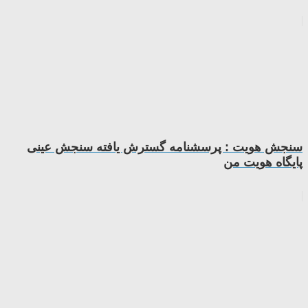
سنجش هویت : پرسشنامه گسترش یافته سنجش عینی
پایگاه هویت من