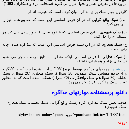
برآوردها در معرض تغيير و تحول قرار مي گيرند (سبحانی نژاد و همکاران، 1393).
گاردون چهار سبك براي مذاكره بيان كرده است كه عبارت اند از:
الف)
سبک واقع گرایی
كه در آن فرض اساسي اين است كه حقايق همه چيز را
بيان مي كند؛
ب)
سبک شهودی
با اين فرض اساسي كه با قوه تخيل يا تصور سعي مي كند هر
مسئله اي را حل كند؛
ج)
سبک هنجاری
كه در اين سبك فرض اساسي اين است كه مذاكره همان چانه
زني است؛
د)
سبک تحلیلی
با فرض اساسي اينكه منطق به نتايج درست منجر مي شود
(سبحانی نژاد و همکاران، 1393).
پرسشنامه
مهارتهای مذاکره توسط پیره (1981) ساخته شده است که از 80 گویه
و 4 خرده مقیاس سبک شهودی (20 سوال)، سبک هنجاری (20 سوال)، سبک
تحلیلی (20 سوال) و سبک واقعگرایی (20 سوال) تشکیل شده است که به منظور
تعیین سبک مذاکره افراد بکار می رود.
دانلود پرسشنامه مهارتهای مذاکره
هدف: تعیین سبک مذاکره افراد (سبک واقع گرایی، سبک تحلیلی، سبک هنجاری،
سبک شهودی)
[purchase_link id=”12168″ text=”خرید” style=”button” color=”green”]
توجه: