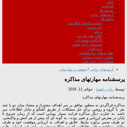
خانه
کتابخانه
نوشته ها
آزمونهای روانی
دانلودها
دانلود کتابهای انگلیسی
پاورپوینت
ویدئو
کتاب های فارسی
کارگاه و سخنرانی
موسیقی آرام بخش
نرم افزار
نظریه های روانشناسی
تماس با مدیر سایت
مشاوره و رواندرمانی
آزمونهای روانی
/
صنعتی و سازمانی
پرسشنامه مهارتهای مذاکره
توسط
روان راهنما
·
جولای 11, 2018
پرسشنامه مهارتهای مذاکره
مذاكره فراگردي به منظور توافق بر سر اهداف مشترك و متضاد ميان دو يا چند
نفر يا گروه و روشي براي حل مشكلات از طريق گفتگو و تبادل اطلاعات مي
باشد. به عبارت ديگر مذاكره فرايند بسيار پويايي است كه از زمان شروع تا
پايان در معرض ارزيابي و تغيير بوده ، به گونه اي كه پيش از هر كنش و واكنشي،
دو طرف ضمن برآورد نيازها، علايق و اهداف به ارزيابي موقعيت خود و طرف
مقابل پرداخته و طي تعاملاتي كه در مذاكره پيش مي آيد، اين ارزيابي ها و