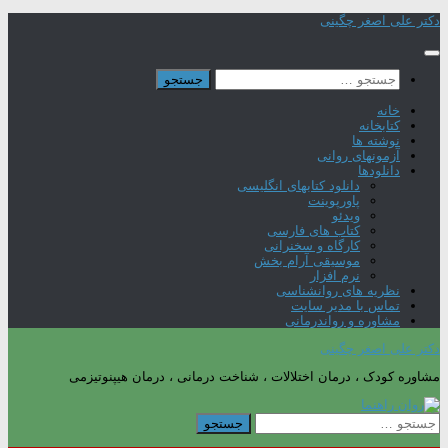
Skip
دکتر علی اصغر چگینی
to
content
جستجو
برای:
خانه
کتابخانه
نوشته ها
آزمونهای روانی
دانلودها
دانلود کتابهای انگلیسی
پاورپوینت
ویدئو
کتاب های فارسی
کارگاه و سخنرانی
موسیقی آرام بخش
نرم افزار
نظریه های روانشناسی
تماس با مدیر سایت
مشاوره و رواندرمانی
دکتر علی اصغر چگینی
مشاوره کودک ، درمان اختلالات ، شناخت درمانی ، درمان هیپنوتیزمی
جستجو
برای: