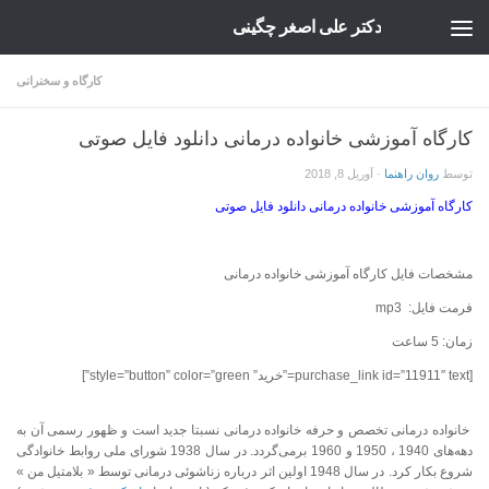
دکتر علی اصغر چگینی
Skip to content
کارگاه و سخنرانی
کارگاه آموزشی خانواده درمانی دانلود فایل صوتی
توسط
روان راهنما
·
آوریل 8, 2018
کارگاه آموزشی خانواده درمانی دانلود فایل صوتی
مشخصات فایل کارگاه آموزشی خانواده درمانی
فرمت فایل: mp3
زمان: 5 ساعت
[purchase_link id=”11911″ text=”خرید” style=”button” color=”green”]
خانواده درمانی تخصص و حرفه خانواده درمانی نسبتا جدید است و ظهور رسمی آن به
دهه‌های 1940 ، 1950 و 1960 برمی‌گردد. در سال 1938 شورای ملی روابط خانوادگی
شروع بکار کرد. در سال 1948 اولین اثر درباره زناشوئی درمانی توسط « بلامتیل من »