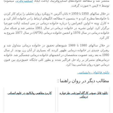
منتشر شد و مطالعه خانواده‌های اسکیزوفرنیک (باعث ایجاد
اسکسزوفرنی
میشوند)
توسط « لایمن » صورت گرفت.
در خلال سالهای 1950 تا 1959 « ناتان آکرمن » رویکرد روان تحلیلی را برای کار کردن
با خانواده‌ها مطرح کرد و « بیتسون » مطالعه الگوهای ارتباط را در خانواده آغاز کرد و
« کارل ویته » اولین کنفرانس را درباره خانواده درمانی در سی ایسلند ایالت جورجیا
برگزار کرد. اولین نشریه در خانواده درمانی در سال 1961 منتشر شد و شبکه ساز
خانواده درمانی در سال 1976 و انجمن خانواده درمانی (AFTA) در سال 1977 شروع به
کار کرد.
در خلال سالهای 1980 تا 1989 شیوه‌های تحقیق در خانواده درمانی متداول شد و
رهبران جدیدی در خانواده درمانی ظهور کردند که بسیاری از آنان زن بودند. از سال
1990 به بعد رشد عضویت متخصصان در انجمنهای خانواده درمانی چشمگیر شد. خانواده
درمانی‌های متمرکز بر راه حل فراگیر شدند و بطور کلی جایگاه عمیق‌تری بین فنون
درمانی حوزه روان شناسی پیدا کرد.
دانلود فایلهای روانشناسی
مطالب دیگر در روان راهنما :
دانلود فایل صوتی کارگاه آموزشی طرحواره
کاربرد مفاهیم روانکاوی در علوم انسانی
درمانی