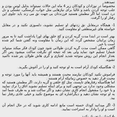
نمیدهند.
مخصوصاً در نوزادان و کودکان زیر 4 ماه این حالات نمیتواند بدلیل لوس بودن و
جلب توجه کردن باشد و غالبا برای نیازهایی مثل خواب، گرسنگی، تشنگی و دل
درد است اما اگر مطمئن هستید فرزندتان بی جهت نق می زند باید جلوی این
رفتار او را گرفت.
1- هیچگاه درمقابل نق زدنهای او تسلیم نشوید، دلسوزی نكنید و در مقابل
خواسته های غیرمنطقی او مقاومت كنید.
بهتر است در ابتدا مدت گریه كردن و كج خلق یهای اورا یاداشت كنید تا به مرور
زمان برایتان مشخص گردد كه این زمان با مقاومت ونه گفتن شما كم شده
است یا خیر.
گاهی ممكن است مدت گریه كردن طولانی شود چون كودك فكر میكند میتواند
شمارا تسلیم خود نماید ولی بعد كه نتیجه ای نگرفت ساكت میشود پس اگر
بعداز انجام این روش متوجه شدید لجبازی و گری هاش طولان یتر شده ناامید
نشوید.
2- هنگامیكه كودك آرام است به او توجه كنید و او را در آغوش بگیرید.
فراموش نكنید كودكان نیازمند محبت هستند و همیشه باید آنها را مورد توجه و
محبت قرار دهید به خصوص زمانیكه آرام هستند .
اما هنگامیكه رفتارهای ناپسند، مثل كج خلقی و گریه دارند، اگر مطمئن هستید كه
مشكلی وجود ندارد بی توجهی كنید و برای اینكه تسلیم نشوید اتاق را ترك نمایید
و یا خود را مشغول انجام كاری نشان دهید و اگر ساكت شد و به طرف شما آمد
به او توجه نشان دهید و دیگراشاره ای به موضوع نكنید و خیلی عادی رفتار نما
یید.
3- اگر میدانید كودك خسته است مانع ادامه كاری شوید كه در حال انجام آن
است و او را وادار به استراحت نمایید.
-4 كودك را تحریك نكنید.