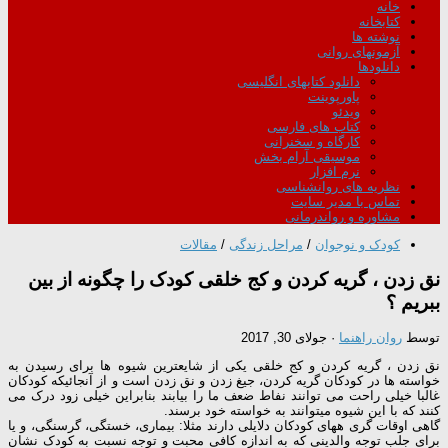
خانه
کتابخانه
نوشته ها
آزمونهای روانی
دانلودها
دانلود کتابهای انگلیسی
پاورپوینت
ویدئو
کتاب های فارسی
کارگاه و سخنرانی
موسیقی آرام بخش
نرم افزار
نظریه های روانشناسی
تماس با مدیر سایت
مشاوره و رواندرمانی
کودک و نوجوان
/
مراحل زندگی
/
مقالات
نق زدن ، گریه کردن و کج خلقی کودک را چگونه از بین
ببریم ؟
توسط
روان راهنما
·
جولای 30, 2017
نق زدن ، گریه کردن و کج خلقی یکی از شایعترین شیوه ها برای رسیدن به
خواسته ها در کودکان گریه کردن، جیغ زدن و نق زدن است و از آنجائیکه کودکان
غالبا خیلی راحت می توانند نفاط ضعف ما را بیابند بنابراین خیلی زود درک می
کنند که با این شیوه میتوانند به خواسته خود برسند.
گاهی اوقات گری ههای کودکان دلایلی دارند مثلا: بیماری، خستگی، گرسنگی، و یا
برای جلب توجه والدینی که به اندازه کافی محبت و توجه نسبت به کودک نشان