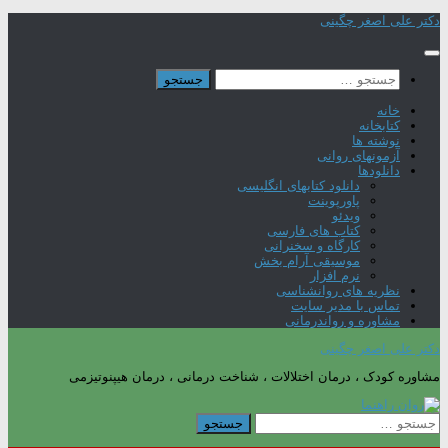
Skip
دکتر علی اصغر چگینی
to
content
جستجو
برای:
خانه
کتابخانه
نوشته ها
آزمونهای روانی
دانلودها
دانلود کتابهای انگلیسی
پاورپوینت
ویدئو
کتاب های فارسی
کارگاه و سخنرانی
موسیقی آرام بخش
نرم افزار
نظریه های روانشناسی
تماس با مدیر سایت
مشاوره و رواندرمانی
دکتر علی اصغر چگینی
مشاوره کودک ، درمان اختلالات ، شناخت درمانی ، درمان هیپنوتیزمی
جستجو
برای: