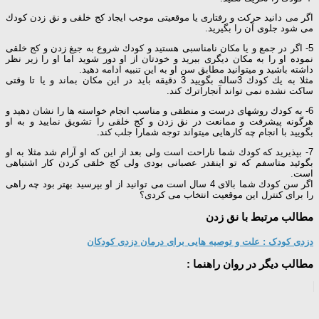
اگر می دانید حركت و رفتاری یا موقعیتی موجب ایجاد كج خلقی و نق زدن كودك
می شود جلوی آن را بگیرید.
5- اگر در جمع و یا مكان نامناسبی هستید و كودك شروع به جیغ زدن و كج خلقی
نموده او را به مكان دیگری ببرید و خودتان از او دور شوید اما او را زیر نظر
داشته باشید و میتوانید مطابق سن او به این تنبیه ادامه دهید.
مثلا به یك كودك 3ساله بگویید 3 دقیقه باید در این مكان بماند و یا تا وقتی
ساكت نشده نمی تواند آنجاراترك كند.
6- به كودك روشهای درست و منطقی و مناسب انجام خواسته ها را نشان دهید و
هرگونه پیشرفت و ممانعت در نق زدن و كج خلقی را تشویق نمایید و به او
بگویید با انجام چه كارهایی میتواند توجه شمارا جلب كند.
7- بپذیرید كه كودك شما ناراحت است ولی بعد از این كه او آرام شد مثلا به او
بگوئید متاسفم كه تو اینقدر عصبانی بودی ولی كج خلقی كردن كار اشتباهی
است.
اگر سن كودك شما بالای 4 سال است می توانید از او بپرسید بهتر بود چه راهی
را برای كنترل این موقعیت انتخاب می كردی؟
مطالب مرتبط با نق زدن
دزدی کودک : علت و توصیه هایی برای درمان دزدی کودکان
مطالب دیگر در روان راهنما :