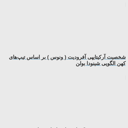
شخصیت آرکیتایپی آفرودیت ( ونوس ) بر اساس تیپ‌های
کهن الگویی شینودا بولن