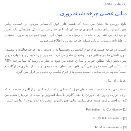
(خداپناهی، 1383).
مبانی عصبی چرخه شبانه روزی
نتايج بررسي ها نشان مي دهند كه هسته هاي فوق كياسمايي موجود در قسمت مياني
هيپوتالاموس براي تنظيم كنشهاي چرخه اي كه با چرخه روشنايي تاريكي هماهنگي دارد نقش
مهمي ايفا مي كنند. اين هسته ها به وسيله طناب شبكيه اي – هيپوتالاموسي به صورت مستقيم
از اطلاعات روشنايي تاريكي شبكيه طرف مقابل با اطلاع مي شوند.
آسيب دو طرفه هسته هاي فوق كياسمايي نخستينها به از دست دادن چرخه فعاليت و نوشيدن
بدون كاهش مقدار مطلق مواد نوشيدني منجر مي گردد. همچنين چرخه بيداري و خواب حيوان
بدون تغيير زمان مطلق خواب و بيداري حذف مي شود به نظر مي رسد كه تنها مرحله REM
تحت تأثير اين آسيب قرار نمي گيرد (اين امر نشان دهنده وجود راه انداز ديگري در ارگانيسم
است) بعلاوه چرخه تغذيه با آسيب هسته هاي فوق كياسمايي تحت تأثير قرار نمي گيرد.
تعامل راه انداز:
به نظر مي رسد علاوه بر هسته هاي فوق كياسمايي، راه انداز ديگري در ارگانيزم وجود دارد كه
درجه حرارت و دوره غذا خوردن (غلظت گلوكز پلاسما، انسولين و اسيدهاي چرب) را تنظيم مي
كند؛ به احتمال قوي هسته هاي شكمي مياني هيپوتالاموس نقش راه انداز دوم را ايفا مي كنند.
– Poikilothermic Condition
[1]
– REMOFF neurons
[2]
– REM on newrons
[3]