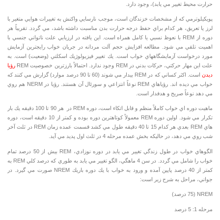
حرارت محيط تغيير مي يابد)، وجود دارد.
پويكيلوترمي كه از مشخصات خزندگان است، موجب نارسايي واكنش به تغييرات هوايي متغير با
لرز يا تعريق، هر كدام براي حفظ درجه حرارت بدن مناسبت داشته باشد، مي گردد. تقريباً هر
دوره از REM با نعوظ نسبي يا كامل همراه است. اين يافته در ارزيابي علت ناتواني جنسي با
اهميت تلقي مي شود. مطالعه افزايش حجم آلت مردانه در جريان خواب رايجترين آزمايش
مورد درخواست آزمايشگاههاي خواب است. يك تغيير فيزيولوژيك اسكلتي (وضعيت) است. به
علت اين مهار حركتي، حركات بدني در REM وجود ندارد. احتمالاً بارزترين خصوصيت REM
رؤيا
دیدن
است. اكثر كساني كه در REM بيدار مي شوند (60 تا 90 درصد موارد) گزارش مي كنند كه
خواب مي ديده اند. رؤياهاي REM نوعاً انتزاعي و سورئال آن هستند. رؤيا در NERM هم روي
مي دهد نوعاً صريح و هدفدار است.
ماهيت دوره اي خواب كاملاً منظم و قابل اتكاء است، دوره REM در هر 90 تا 100 دقيقه يك بار
تكرار مي شود. اولين دوره REM معمولاً كوتاهترين دوره بوده و كمتر از 10 دقيقه است، دوره
هاي REM بعدي هر كدام 15 تا 40 دقيقه طول مي كشد قسمت عمده زمان REM در ثلث آخر
شب روي مي دهد، در حاليكه بخش عمده مرحله 4 در ثلث اول پديد مي آيد.
الگوهاي خواب در طول زندگي تغيير مي يابد در دوره نوزادي، REM بيش از 50 درصد تمام
خواب را شامل مي گردد. در سن 4 ماهگي، الگو تغيير مي يابد به طوري كه درصد كلي REM به
كمتر از 40 درصد پايين آمده و ورود به خواب با يك دوره باريك NREM صورت مي گيرد. در
جواني، مراحل به شرح زير است:
NREM (75 درصد)
مرحله 1: 5 درصد