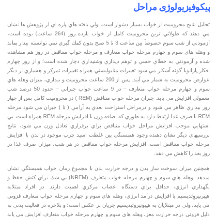
پيكوفيزيولوژی مراحل
تحليل نتايج محروميت از خواب بسيار دشوار است، ولي يافته هاي پاره اي از پژوهش ها نشان
مي دهند كه طولاني ترين محروميت كامل از خواب يازده روز (264 ساعت) بوده است،
آزمودني از شب سوم خصوصاً بين ساعت 3 تا 5 صبح بدون كمك گيري نمي توانسته بيدار بماند
و وهله هاي سوم و چهارم مرحله خواب متعارف و مرحله خواب متناقض در روز هم مشاهده
شده و آزمودني به خطاي حسي و توهم ديداري وشنيداري دچار شده است؛ و از روز چهارم
افكار پارانويا گونه آشكار مي شود تغييرات متابوليستي همراه تغييرات تمركز و هشياري از ديگر
عوارض محروميت به شمار مي آيند. پس از 200 ساعت محروميت و بيداري، ميزان وهله هاي
سوم و چهارم مرحله خواب متعارف – در 9 ساعت خواب جبراني – حدود 50 درصد شب
معمولي افزايش مي يابد. جبران مرحله خواب متناقض (REM ) در محروميت كامل پس از چهار
روز بيداري ظاهر مي شود و درمراحل استراحت بعدي به آرامي ( تا ) جبران مي شود مرحله
REM با صرف غذا ارتباط دارد به طوري كه اضافه وزن با افزايش مرحله REM همراه است. بي
اشتهايي موجب افزايش مراحل خواب متناقض براي برقراري تعادل وزن مي شود، نتايج
بررسيهاي ديگر نشان دهنده وجود همبستگي بين غلظت اسيد چرب موجود در بدن با افزايش
مرحله خواب متناقض است. افزايش مرحله خواب متناقض در هر شب، ميزان صرف غذا در
روز بعد را كاهش مي دهد.
همچنين ميزان سوخت ساز بدن و درجه حرارت بدن با مجموع زمان خواب همبستگي نشان
ميدهد. وهله هاي سوم و چهارم مرحله خواب متعارف (NREM) بي شك براي كنش حفظ و
نگهداري انرژي، حداقل براي دستگاه اعصاب مركزي اهميت دارند. در افراد مبتلابه
هيپرتيروِئديسيم با افزايش درآمد انرژي، وهله هاي سوم و چهارم مرحله خواب متعارف فزوني
مي يابد، ولي در مبتلايان به هيپوتيروئيديسيم جريان بر عكس است؛ و بلاخره در فعاليت بدني به
دليل فزوني درجه حرارت مغز، وهله هاي سوم و چهارم مرحله خواب متعارف افزايش مي يابد