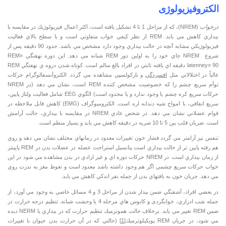
الكتروفيزيولوژی
درخواب
(NREM)، كه از مراحل 1 تا 4 تشكيل يافته است، اكثر اعمال فيزيولوژيك در مقايسه با
بيداري كاهش مي يابد. REM از نظر كيفي خواب متفاوتي است و با سطح بالاي فعاليت
فيزيولوژيكي مشابه آنچه در حالت بيداري وجود دارد مشخص مي باشد. حدود 90 دقيقه پس از
شروع NREM جاي خود را به اولين دور REM شبانه مي دهد. اين دوره نهفتگي «REM
latenney» 90 دقيقه اي يافته ثابتي در افراد بالغ سالم است. كوتاه شدن دروه ي نهفتگي REM
غالباً در اختلالاتي مثل
افسردگي
و ناركولسپي مشاهده مي گردد. الكتروآنسفالوگرام حركات
توأم سريع چشم را كه خصوصيت مشخص كننده REM است، نشان مي دهد (در NREM
حركات سريع كره چشم يا وجود ندارد و يا محدود است) الگوي EEG شامل فعاليت ولتاژ پايين،
سريع اتفاقي، با امواج شبه دندانه اره است. الكتروميوگراف (EMG) كاهش قابل ملاحظه در
قوام عضلاني نشان مي دهد. در شخص عادي NREM در مقايسه با بيداري، حالت آرامش
است. ضربان قلب بين 5 تا 10 ضربه در دقيقه كاهش مي يابد و بسيار منظم است.
تنفس نيز آرامتر مي گردد فشار خون تغييرات معدود در زمانهاي مختلف نشان مي دهد و روي
هم رفته پايين تر از حالت بيداري است پتانسيل استراحت عضله در عضلات بدن در REM پايينتر
از زمان بيداري است. در NREM حركات دوره اي و غير ارادي در بدن مشاهده مي شود در اين
خواب حركات سريع چشمي اگر هم وجود داشته باشد معدود است و نعوظ مغز به ندرت روي
مي دهد. جريان خون به بافتهاي بدن از جمله نفر اندكي كاهش مي يابد.
در بعضي افراد، آشفتگي ضمن بيدار شدن از مراحل 3 و 4 مسائل خاصي به وجود مي آورد، از
جمله شب ادراري، خوابگردی و كابوس هاي مرحله 4 يا وحشت شبانه. تنظيم درجه حرارت در
ضمن REM تغيير مي يابد. برخلاف حالت هموترميك تنظيم حرارت كه در بيداري يا NERM ديده
مي شود، در جريان REM پويكيلوترميك
[1]
(حالتي كه در آن حرارت بدن حيوان با تغييرات