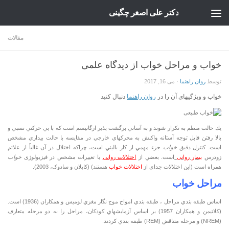
دکتر علی اصغر چگینی
Skip to content
مقالات
خواب و مراحل خواب از دیدگاه علمی
توسط
روان راهنما
·
می 16, 2017
خواب و ویژگیهای آن را در
روان راهنما
دنبال کنید
يك حالت منظم به تكرار شوند و به آساني برگشت پذير ارگانيسم است كه با بي حركتي نسبي و
بالا رفتن قابل توجه آستانه واكنش به محركهاي خارجي در مقايسه با حالت بيداري مشخص
است. كنترل دقيق
خواب
جزء مهمي از كار باليني است، چراکه اختلال در آن غالباً از علائم
زودرس
بيمار روانی
است. بعضي از
اختلالات روانی
با تغييرات مشخص در فيزيولوژی
خواب
همراه است (این اختلالات جدای از
اختلالات خواب
هستند) (کاپلان و سادوک، 2003).
مراحل خواب
اساس طبقه بندي مراحل ، طبقه بندي امواج موج نگار مغزي لوميس و همكاران (1936) است.
(كلاتيمن و همكاران 1957) بر اساس آزمايشهاي كودكان، مراحل را به دو مرحله متعارف
(NREM) و مرحله متناقض (REM) طبقه بندي كردند.