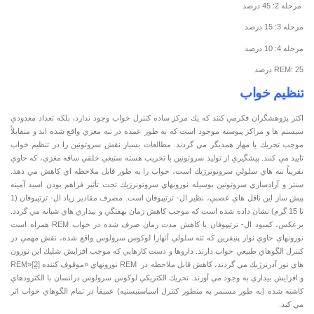
مرحله 2: 45 درصد
مرحله 3: 15 درصد
مرحله 4: 10 درصد
REM: 25 درصد
تنظيم خواب
اكثر پژوهشگران فكرمي كنند كه يك مركز ساده كنترل خواب وجود ندارد، بلكه تعداد معدودي
سيستم ها و مراكز پيوسته موجود است كه به طور عمده در تنه مغزي واقع شده اند و متقابلآً
موجب تحريك يا مهار همديگر مي گردند. مطالعات بسيار نقش سروتونين را در تنظيم خواب
تاييد مي كنند. پيشگيري از توليد سروتونين با تخريب هسته ستيغي خلقي ساقه مغزي، كه حاوي
تقريباً تنه هاي سلولي سروتونرژيك است، خواب را به طور قابل ملاحظه اي كاهش مي دهد.
سنتز و آزادسازي سروتونين بوسيله نورونهاي سروتونرژيك تحت تأثير فراهم بودن اسيد آمينه
پيش ساز اين ناقل هاي عصبي، نظير ال- ترتيپوفان است. مصرف مقادير زياد ال- ترتيپوفان (1
تا 15 گرم) نشان داده شده است كه موجب كاهش زمان نهفتگي و بيداري هاي شبانه مي گردد.
برعكس، كمبود ال- ترتيپوفان با كاهش مدت زمان صرف شده در خواب REM همراه است
نورونهاي حاوي نوار پنيفرين كه تنه سلولي آنهارا لوكوس سرولوس واقع شده، نقش مهمي در
كنترل الگوهاي طبيعي خواب دارند. داروها و دست كارهايي كه موجب افزايش شليك اين نورون
هاي نور آدرنرژيك مي گردند، كاهش قابل ملاحظه در REM نورونهاي «موقوف كننده REM»
[2]
و افزايش بيداري به وجود مي آورند. تحريك الكتريكي لوكوس سرولوس درانسان با الكترودهاي
كاشته شده (به طور مستمر به منظور كنترل اسپاستيستيه) عميقأ در تمام الگوهاي خواب اثر
مي كند.