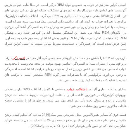
استيل كولين مغز نيز در خواب به خصوص توليد REM درگير است. در مطا لعات حيواني تزريق
آگونسيت هاي كولينرژيك- موسكارينيك به نورونهاي تشكيلات شبكه اي پل دماغي نورون هاي
«راه انداز REM»
[3]
منجر به تبديل حا لت بيداري به REM مي گردد. اختلالات فعاليت كولينرژيك
مركزي با تغيرات خواب به گونه اي كه درافسردگي اساسي مشاهده مي شود همراه است.
درمقايسه با افرادسالم و بيماران رواني غيرافسرده، بيماران مبتلا به افسردگي آشفتگي بارزتري
در ا لگوهاي REM نشان مي دهند. اين آشفتگي مشتمل اند بر: كوتاهتر شدن زمان نهفتگي
REM (60 دقيقه يا كمتر)، درصد بالاتر REM و تغيير بخش REM از نيمه دوم شب به نيمه اول.
چنين فرض شده است كه افسردگي با حساسيت مفرط پنهاني نسبت به استيل كولين همراه
است.
داروهايي كه REM را كاهش مي دهند مثل داروهاي ضد افسردگي، آثار مفيد در
افسردگي
دارند.
در واقع، نيمي از بيماران مبتلا به افسردگي اساسي بهبود موقت در نتيجه محروميت يا محدوديت
خواب احساس مي كنند. بر عكس
رزرپين
كه از معدود داروهاي فزاينده REM است، افسردگي
به وجود مي آورد. ناركولپسي كه با تظاهرات بيمار گونه REM مشخص است، با تركيب هاي
تشديد يا تقليد كننده فعاليت كولينرژيك شدت مي يابند.
بيماران مبتلابه بيماري آلزايمر
اختلالات خواب
مشخص با كاهش REM و SWS دارند. فقدان
نورونهاي كولينرژيك در فوربرين قاعده اي را با علت اين تغيرات مربوط دانسته اند. ترشح
ملاتونين از غده ي پنيتال تحت تأثير نور قوي مهار مي شود، به طوري كه با بيشترين سطح
غلظت ملاتونين ضمن روز مشاهده مي شود.
هسته فوق كياسمايي هيپوتالاموس محل تشريحي پيس ميكر
[4]
24 ساعته كه تنظيم كننده ترشح
ملاتونين و نيز نظم دهنده مغز براي يك دوره خواب–بيداري 24 ساعته است، مي شناسند. قرائن
نشان مي دهد، كه دو پامين تأثير هوشيار كننده دارد. (كاپلان، سادوك،2003).