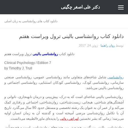
دکتر علی اصغر چگینی
Skip to content
دانلود کتاب های روانشناسی به زبان اصلی
دانلود کتاب روانشناسی بالینی ترول ویراست هفتم
توسط
روان راهنما
·
ژوئن 24, 2017
دانلود کتاب
روانشناسی بالینی
ترول ویراست هفتم
Clinical Psychology / Edition 7
by Timothy J. Trull
روانشناسی
شامل شاخه‌های متفاوتی مانند روانشناسی عمومی، روانشناسی صنعتی
سازمانی، روانشناسی کودک، روانشناسی کودکان استثنایی، روانشناسی اجتماعی و
روانشناسی بالینی می‌باشد.
روان‌شناسی بالینی شاخه‌ای است که به درک، پیش‌بینی و درمان نابهنجاری، ناتوانی و
آشفتگی‌های شناختی، هیجانی، زیست‌شناختی، روان‌شناختی، اجتماعی و رفتاری کمک
می‌کند و از عمر آن به عنوان یک رشته تخصصی و مستقل حدود 90 سال می‌گذرد. تاریخ
آن با تکامل روان‌شناسی مرضی آمیخته است و گذشته آن به زمان انسان اولیه
می‌رسد؛ زمانی که بشر نخستین
امراض روانی
را پدیده‌ای ماورءالطبیعه می‌دانست.
روان‌شناسی بالینی بزرگترین حوزه در بین حوزه‌های روان‌شناسی است و خصوصاً در