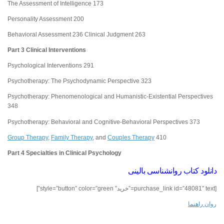
The Assessment of Intelligence 173
Personality Assessment 200
Behavioral Assessment 236 Clinical Judgment 263
Part 3 Clinical Interventions
Psychological Interventions 291
Psychotherapy: The Psychodynamic Perspective 323
Psychotherapy: Phenomenological and Humanistic-Existential Perspectives
348
Psychotherapy: Behavioral and Cognitive-Behavioral Perspectives 373
Group Therapy
,
Family Therapy
, and
Couples Therapy
410
Part 4 Specialties in Clinical Psychology
دانلود کتاب روانشناسی بالینی
[purchase_link id=”48081″ text=”خرید” style=”button” color=”green”]
روان راهنما