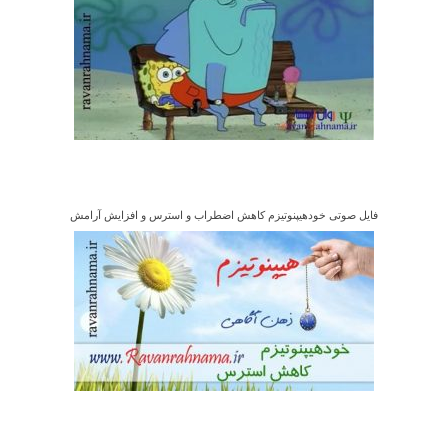
فایل صوتی خودهیپنوتیزم کاهش اضطراب و استرس و افزایش آرامش