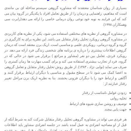
بسیاری از روان شناسان معتقدند که مشاوره گروهی سیستم مداخله ای بی مانندی
است که مفاهیم، راهنمایی و درمان را از طریق تعامل افراد با یکدیگر در گروه بیان می
کند که این فرایند به نوبه خود نوعی روان درمانی خاصی را ارائه می دهد(رابرت سی
وهمکاران ۱۹۹۸).
در مشاوره گروهی از نظریه های مختلفی استفاده می شود، یکی از نظریه های کاربردی
در مشاوره گروهی رویکرد تحلیل رفتار متقابل می باشد. این نظریه برای به کارگیری در
گروه و گروه درمانی، رویکردی علمی و مناسبی است. اریک برن معتقد است که درمان
گروهی اطلاعات بیشتری را درباره ی برنامه های شخصی زندگی فرد ارائه می دهد. در
رویکرد فردی، تعامل بین دو نفر (مشاور و مراجع ) برقرار می شود در حالی که در
گروه، فرد از تجارب بیشتری استفاده می کند و برای کسب مهارت ها زمان کمتری را
صرف می نماید (نوابی نژاد ، ۱۳۸۳). از طریق روش تحلیل رفتار متقابل و تعامل گروهی
به اعضا کمک می شود تا در سطح مقبول و مناسبی با دیگران ارتباط برقرار کنند و
آگاهی و ارتباط خود را با دیگران فزونی بخشند. بنا به نظریه اریک برن مراحل تغییر
رفتار عبارتند از :
زدودن عوامل نامناسب از رفتار
تخلیه روانی
توصیف و روشن سازی شیوه های ارتباط
جهت یابی مجدد
هر فردی می تواند در مشاوره گروهی تحلیل رفتار متقابل شرکت کند به شرط آنکه از
قبل از او مصاحبه انفرادی به عمل آمده باشد. در جلسه انفرادی مشاور باید اطلاعات
کلی درباره هدف و شرایط تشکیل گروه، در اختیار داوطلب قرار دهد. به عقیده