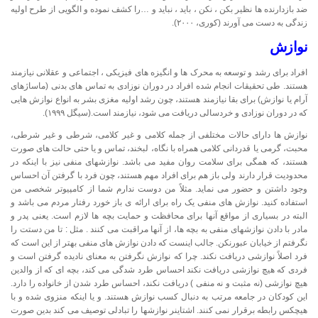
ضد بازدارنده ها نظیر بکن ، نکن ، باید ، نباید و …را کشف نموده و الگویی از طرح اولیه
زندگی به دست می آورند (کوری، ۲۰۰۰).
نوازش
افراد برای رشد و توسعه به محرک ها و انگیزه های فیزیکی ، اجتماعی و عقلانی نیازمند
هستند. طی تحقیقات انجام شده افراد در دوران نوزادی به تماس های بدنی (ماساژهای
آرام یا نوازش) برای بقا نیازمند هستند، چون رشد اولیه مغزی بشر به انواع نوازش هایی
که در دوران نوزادی و خردسالی دریافت می شود، نیازمند است.(سیگل ۱۹۹۹).
نوازش ها دارای حالات مختلفی از جمله کلامی و غیر کلامی، شرطی و غیر شرطی،
محبت، گرمی یا قدردانی کلامی همراه با نگاه، لبخند، تماس و یا حتی حالت های صورت
هستند، که همگی برای سلامت روان مفید می باشد. نوازشهای منفی نیز با اینکه در
محدودیت قرار دارند ولی باز هم برای افراد مهم هستند، چون فرد با گرفتن آن احساس
وجود داشتن و حضور می نماید. مثلاً من دوست ندارم شما از کامپیوتر شخصی من
استفاده کنید. نوازش های منفی یک راه برای ارائه ی باز خورد رفتار مردم می باشد و
البته در بسیاری از مواقع آنها برای محافظت و حمایت بچه ها لازم است. یعنی پدر و
مادر با دادن نوازشهای منفی به بچه ها، از آنها مراقبت می کنند . مثل : تا من دستت را
نگرفتم از خیابان عبورنکن. جالب اینست که دادن نوازش های منفی بهتر از این است که
فرد اصلاً نوازشی دریافت نکند. چرا که نوازش نگرفتن به معنای نادیده گرفتن است و
فردی که هیچ نوازشی دریافت نکند احساس طرد شدگی می کند، بچه ای که از والدین
هیچ نوازشی (نه مثبت و نه منفی ) دریافت نکند، احساس طرد شدن از خانواده را دارد.
این کودکان در جامعه مرتب به دنبال کسب نوازش هستند. و یا اینکه منزوی شده و با
هیچکس رابطه برقرار نمی کنند. اشتاینر نوازشها را تبادلی توصیف می کند بدین صورت