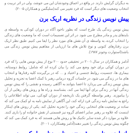
به دیگران گرایش دارند. در واقع در اعماق وجودشان این می جوشد، ولی در اثر تربیت و
انتخاب وضعیت های دیگر است که فرد تغییر می کند(سلیگمن و همکاران ۲۰۰۵).
پیش نویس زندگی
در نظریه اریک برن
پیش نویس زندگی یک طرح است که بطور ناخود آگاه در دوران کودکی به واسطه ی
بایدهای پدر و مادر مطرح می شود. در اثر این تصمیمات است که ما وضعیت های زندگی
را انتخاب کرده، به واسطه ی آن نقش های مورد نظر را ایفا می کنیم. طبق نظر اریک
برن رفتارهای کنونی و نوع تلاش های ما ارزیابی از مفاهیم پیش نویس زندگی می
باشد(استوارت وجونز ۱۹۸۷).
آدامز و همکاران در سال ۲۰۰۱ در تحقیقی حدود ۲۰۰ نوع از پیش نویس هایی را که فرد
در دوران کوکی برای خود وضع می کند را بیان کرده اند که شامل: روابط دوستانه،
بیماری ها، جنسیت، روابط جنسی و اعتیاد و … که در برگیرنده کلیه رفتارها و انتخاب
های ما در زندگی می شود. در جلسات گروه درمانی رهبر با کمک اعضا به تجزیه و تحلیل
پیش نویس زندگی می پردازد تا اعضا بتوانند به آگاهی رسیده و نقشی را که پیش نویس
زندگی آنها در زندگی برای آنها ایفا می کند، بشناسند و راه ها و روش های رهایی از آن
را بیاموزند. رهبر بواسطه گرفتن یک تاریخچه از دوران کودکی، می تواند اطلاعاتی را
راجع به نمایش نامه زندگی فرد ارائه کند، این آگاهی از نمایش نامه به او کمک می کند که
ساده تر وضعیت های انتخابی زندگی خود را تجزیه تحلیل کند. یکی از روش های اینکار
اینست که علاوه بر رهبر سایر اعضای گروه نیز قسمتی از نقش خانواده او را بازی کنند.
علاوه بر موارد ذکر شده سایر تکنیک ها و روش هایی هستند که به فرد کمک می کند که
چگونه پیش نویس زندگی را تغییر دهند(آدامز وهمکاران، ۲۰۰۱).