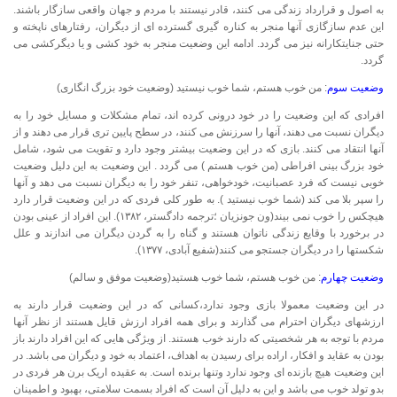
به اصول و قرارداد زندگی می کنند، قادر نیستند با مردم و جهان واقعی سازگار باشند.
این عدم سازگازی آنها منجر به کناره گیری گسترده ای از دیگران، رفتارهای ناپخته و
حتی جنایتکارانه نیز می گردد. ادامه این وضعیت منجر به خود کشی و یا دیگرکشی می
گردد.
وضعیت سوم
: من خوب هستم، شما خوب نیستید (وضعیت خود بزرگ انگاری)
افرادی که این وضعیت را در خود درونی کرده اند، تمام مشکلات و مسایل خود را به
دیگران نسبت می دهند، آنها را سرزنش می کنند، در سطح پایین تری قرار می دهند و از
آنها انتقاد می کنند. بازی که در این وضعیت بیشتر وجود دارد و تقویت می شود، شامل
خود بزرگ بینی افراطی (من خوب هستم ) می گردد . این وضعیت به این دلیل وضعیت
خوبی نیست که فرد عصبانیت، خودخواهی، تنفر خود را به دیگران نسبت می دهد و آنها
را سپر بلا می کند (شما خوب نیستید ). به طور کلی فردی که در این وضعیت قرار دارد
هیچکس را خوب نمی بیند(ون جونزیان ؛ترجمه دادگستر، ۱۳۸۲). این افراد از عینی بودن
در برخورد با وقایع زندگی ناتوان هستند و گناه را به گردن دیگران می اندازند و علل
شکستها را در دیگران جستجو می کنند(شفیع آبادی، ۱۳۷۷).
وضعیت چهارم
: من خوب هستم، شما خوب هستید(وضعیت موفق و سالم)
در این وضعیت معمولا بازی وجود ندارد،کسانی که در این وضعیت قرار دارند به
ارزشهای دیگران احترام می گذارند و برای همه افراد ارزش قایل هستند از نظر آنها
مردم با توجه به هر شخصیتی که دارند خوب هستند. از ویژگی هایی که این افراد دارند باز
بودن به عقاید و افکار، اراده برای رسیدن به اهداف، اعتماد به خود و دیگران می باشد. در
این وضعیت هیچ بازنده ای وجود ندارد وتنها برنده است. به عقیده اریک برن هر فردی در
بدو تولد خوب می باشد و این به دلیل آن است که افراد بسمت سلامتی، بهبود و اطمینان