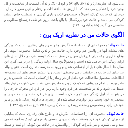
می شود که عبارتند از: والد (P)، بالغ (A) و کودک (C). والد آن قسمت از شخصیت و کل
وجود فرد را تشکیل می دهد که با ارزش ها ، اعتقادات و رفتار والدین سرو کار دارد.
درحالی که حالت کودک، اصولأ درجستجوی لذت و بازی گوشی و شیطنت خاص زمان
کودکی می باشد و حالت خود بزرگسال یا بالغ باعث بروز عواطف درسطح مطلوب و
مناسبی می گردد (شفیع آبادی، ۱۳۸۱).
الگوی حالات من در نظریه اریک برن :
حالت والد
:
مجموعه ای از احساسات، نگرش ها و طرح های رفتاری است که ویژگی
های مشابه آنها در والدین هم وجود دارد. حالت من والدین شامل مجموعه انبوهی از
وقایع خارجی و تحمیلی غیرقابل سوال در مغز است که توسط فرد در خلال سال های
اولیه زندگی اش حاصل شده است و معمولاً پنج سال اولیه زندگی را در بر می گیرد. این
سال ها با سال های قبل از اجتماعی شدن و ورود به مدرسه متقارن است. عنوان والد
نیز برای این حالت در حقیقت نامی توصیفی است، زیرا بیشتر ضبط های این مجموعه
اطلاعات، محصول ملاحظات خود طفل از پدر و مادر یا از کسانی است که جانشین پدر و
مادر بوده اند. تمام چیزهایی که کودک از پدر و مادرش می بیند، یا می شنود، در نوار والد
ضبط می شود. والد در شخصیت هر فرد وجود دارد، زیرا هر فرد این محرک خارجی را
در پنج ساله اول زندگی خود تجربه کرده است. برای هر فرد جنبه والد مخصوص و
منحصر به خود اوست. زیرا نوارهای ضبط شده او از تجربه های اولیه زندگی با پدر و مادر
خودش برای او مخصوص و منحصر به فرد است (هریس، ۱۹۷۳، ترجمه فصیح، ۱۳۸۴).
حالت کودک
: مجموعه ای از احساسات، نگرش ها و طرح های رفتاری است که بقایایی
از دوران کودکی خود فرد هستند. حوادث درونی، بعضی پاسخ های کودک به آنچه که می
بیند و می شنود، و نیز تأثیرات کودک از والدینش، در حالت من کودکی او ثبت و ضبط