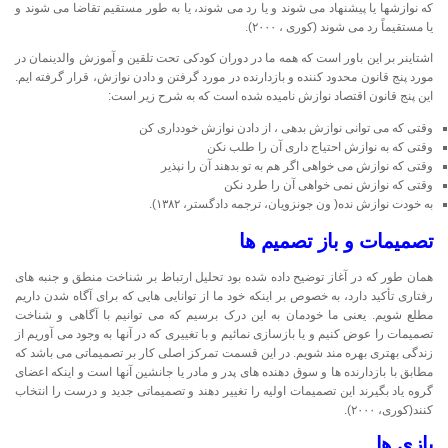
که نوازشها یا پیشنهاد می شوند و یا رد می شوند، یا به طور مستقیم تقاضا می شوند و
یا مستقیماً رد می شوند (کوری ، ۲۰۰۰).
اشتاینر بر این باور است که همه ما در دوران کودکی تحت تلقین و آموزش والدینمان در
مورد پنج قانون محدود کننده و بازدارنده در مورد گرفتن و دادن نوازش، قرار گرفته ایم.
این پنج قانون اقتصاد نوازش نامیده شده است که به شرح زیر است:
وقتی که می توانی نوازش بدهی ، از دادن نوازش خودداری کن
وقتی که به نوازش احتیاج داری آن را طلب نکن
وقتی که نوازش می خواهی اگر هم به تو بدهند آن را نپذیر
وقتی که نوازش نمی خواهی آن را طرد نکن
به خودت نوازش نده( ون جونزویان، ترجمه دادگستر، ۱۳۸۲).
تصمیمات و باز تصمیم ها
همان طور که در آغاز توضیح داده شده بود تحلیل ارتباط بر شناخت منطق و جنبه های
رفتاری تأکید دارد، به خصوص بر اینکه خود ما از توانایی هایی که برای آگاه شدن داریم
مطلع شویم. یعنی ما خودمان به این درک برسیم که می توانیم با آگاهی و شناخت
تصمیمات را عوض کنیم و یا بازسازی نمائیم و با تغییری که در آنها به وجود می آوریم از
زندگی بهتری بهره مند شویم. در این قسمت تمرکز اصلی کار بر تصمیماتی می باشد که
مطابق با بازدارنده ها و سوق دهنده های پدر و مادر یا جانشین آنها است و اینکه اعضای
گروه یاد بگیرند این تصمیمات اولیه را تغییر دهند و تصمیماتی جدید و درست را انتخاب
کنند(کوری، ۲۰۰۰).
بازی ها