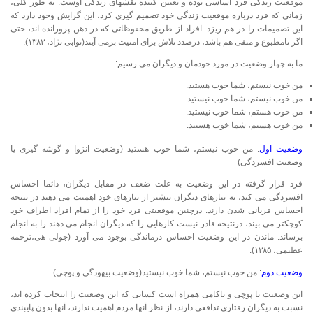
موقعیت زندگی فرد اساسی بوده و تعیین کننده نقشهای زندگی اوست. به طور کلی،
زمانی که فرد درباره موقعیت زندگی خود تصمیم گیری کرد، این گرایش وجود دارد که
این تصمیمات را در هم ریزد. افراد از طریق محفوظاتی که در ذهن پرورانده اند، حتی
اگر نامطبوع و منفی هم باشد، درصدد تلاش برای امنیت برمی آیند(نوابی نژاد، ۱۳۸۳).
ما به چهار وضعیت در مورد خودمان و دیگران می رسیم:
من خوب نیستم، شما خوب هستید.
من خوب نیستم، شما خوب نیستید.
من خوب هستم، شما خوب نیستید.
من خوب هستم، شما خوب هستید.
وضعیت اول
: من خوب نیستم، شما خوب هستید (وضعیت انزوا و گوشه گیری یا
وضعیت افسردگی)
فرد قرار گرفته در این وضعیت به علت ضعف در مقابل دیگران، دائما احساس
افسردگی می کند، به نیازهای دیگران بیشتر از نیازهای خود اهمیت می دهند در نتیجه
احساس قربانی شدن دارند. درچنین موقعیتی فرد خود را از تمام افراد اطراف خود
کوچکتر می بیند، درنتیجه قادر نیست کارهایی را که دیگران انجام می دهند را به انجام
برساند. ماندن در این وضعیت احساس درماندگی بوجود می آورد (جولی هی،ترجمه
عظیمی، ۱۳۸۵).
وضعیت دوم
: من خوب نیستم، شما خوب نیستید(وضعیت بیهودگی و پوچی)
این وضعیت با پوچی و ناکامی همراه است کسانی که این وضعیت را انتخاب کرده اند،
نسبت به دیگران رفتاری تدافعی دارند، از نظر آنها مردم اهمیت ندارند، آنها بدون پایبندی