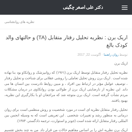
دکتر علی اصغر چگینی
Skip to content
نظریه های روانشناسی
اریک برن : نظریه تحلیل رفتار متقابل (TA) و حالتهای والد
کودک بالغ
توسط
روان راهنما
·
آگوست 22, 2017
اریک برن
نظریه تحلیل رفتار متقابل توسط اریک برن (۱۹۶۱) که روانپزشک و روانکاو بود بنا نهاده
شده است . اریک برن روش تحلیل تعاملی را روشی عقلانی برای شناخت و تحلیل رفتار
، توصیف عوامل مؤثر در ارتباط بین افراد ، و مبین روابط نادرست بین انسان ها می
داند. این نظریه از نارضایتی اریک برن از طولانی بودن روانکاوی در درمان مشکلات
مردم نشأت گرفته است. اریک برن متوجه شد که مراجعان او با بکارگیری این نظریه،
بهبود یافتند.
تحلیل رفتار متقابل نظریه ای است در مورد شخصیت و روش منظمی است برای روان
درمانی به منظور رشد و تغییرات شخصی . این تعریفی است که به وسیله انجمن بین
المللی رفتار متقابل ارائه شده است (جونز و استوارت، ترجمه دادگستر، ۱۳۸۴).
اریک برن نظریه اش را بر اساس مفاهیم حالات من قرار داد. من به چند بخش تقسیم