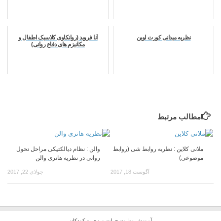
نظریه میدانی کورت لوین
آنا فروید (روانکاوی کلاسیک اطفال و
مکانیزم های دفاع روانی)
مطالب مرتبط
ملانی کلاین : نظریه روابط شی (روابط
والن : نظام دیالکتیکی مراحل تحول
موضوعی)
روانی در نظریه هانری والن
آگوست 18, 2017
جولای 22, 2017
آموزش مهارت جرات ورزی به کودکان