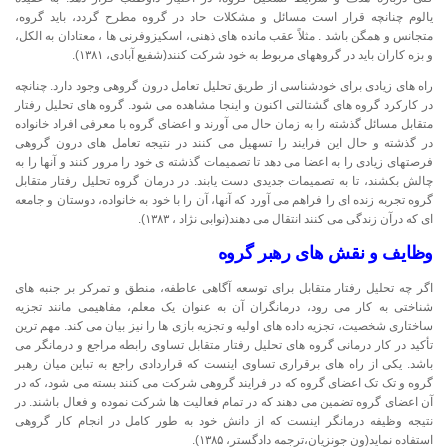
یالوم چنانچه قرار است مسائل و مشکلات حاد در گروه مطرح گردد، باید گروه،
متجانس و همگن باشد . مثلاً عقب مانده های ذهنی، اسکیزوفرنی ها ، معتادان به الکل،
و بزه کاران باید در گروههای مربوط به خود شرکت کنند(شفیع آبادی، ۱۳۸۱).
راه های زیادی برای خودشناسی از طریق تحلیل تعامل درون گروهی وجود دارد. چنانچه
در کارکرد گروه های گشتالتی اکنون و اینجا مشاهده می شود. گروه های تحلیل رفتار
متقابل مسائل گذشته را به زمان حال می آورند و اعضای گروه با معرفی افراد خانواده
در گذشته و حال این فرایند را تسهیل می کنند در نتیجه تعامل های درون گروهی
فرصتهای زیادی را به اعضا می دهد تا تصمیمات گذشته ی خود را مرور کنند و آنها را به
چالش بکشند، تا به تصمیمات جدیدی دست یابند. در درمان گروه تحلیل رفتار متقابل
گروه تجربه زنده ای را فراهم می آورد که آنها، آن را با خود به خانواده، دوستان و جامعه
ای که درآن زندگی می کنند انتقال می دهند(نوابی نژاد ، ۱۳۸۳).
وظایف و نقش های رهبر گروه
اگر چه تحلیل رفتار متقابل برای توسعه آگاهی عاطفه، منطق و تمرکر بر جنبه های
شناختی به کار می رود، درمانگران آن به عنوان یک معلم، مفاهیمی مانند تجزیه
ساختاری شخصیت، تجزیه داده های اولیه و تجزیه بازی ها را نیز بیان می کند. مهم ترین
تأکید در کار درمانی گروه های تحلیل رفتار متقابل تساوی رابطه مراجع و درمانگر می
باشد. یکی از راه های برقراری تساوی اینست که قراردادی راجع به تباین میان رهبر
گروه و تک تک اعضای گروه که در فرایند گروهی شرکت می کنند بسته می شود، که در
آن اعضای گروه تضمین می دهند که در تمام فعالیت ها شرکت نموده و فعال باشند. در
نتیجه وظیفه درمانگر اینست که از دانش خود به طور کامل در انجام کار گروهی
استفاده نماید(ون جونزیان،ترجمه دادگستر، ۱۳۸۵).