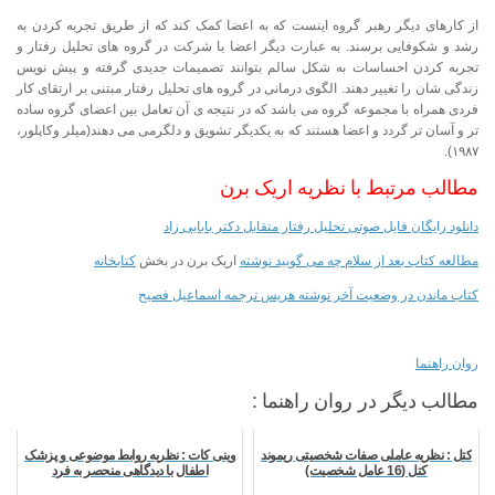
از کارهای دیگر رهبر گروه اینست که به اعضا کمک کند که از طریق تجربه کردن به
رشد و شکوفایی برسند. به عبارت دیگر اعضا با شرکت در گروه های تحلیل رفتار و
تجربه کردن احساسات به شکل سالم بتوانند تصمیمات جدیدی گرفته و پیش نویس
زندگی شان را تغییر دهند. الگوی درمانی در گروه های تحلیل رفتار مبتنی بر ارتقای کار
فردی همراه با مجموعه گروه می باشد که در نتیجه ی آن تعامل بین اعضای گروه ساده
تر و آسان تر گردد و اعضا هستند که به یکدیگر تشویق و دلگرمی می دهند(میلر وکاپلور،
۱۹۸۷).
مطالب مرتبط با نظریه اریک برن
دانلود رایگان فایل صوتی تحلیل رفتار متقابل دکتر بابایی زاد
مطالعه کتاب بعد از سلام چه می گویید نوشته
اریک برن در بخش
کتابخانه
کتاب ماندن در وضعیت آخر نوشته هریس ترجمه اسماعیل فصیح
روان راهنما
مطالب دیگر در روان راهنما :
کتل : نظریه عاملی صفات شخصیتی ریموند
وینی کات : نظریه روابط موضوعی و پزشک
کتل (16 عامل شخصیت)
اطفال با دیدگاهی منحصر به فرد