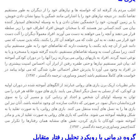
اغلب مردم یاد گرفته اند که خواسته ها و نیازهای خود را از دیگران به طور مستقیم
تقاضا نکنند. در نتیجه نیازهای خود را با اشاراتی مانند غمگین یا بینوا نشان دادن خویش،
پا بر زمین کوبیدن، خود را خشمگین نشان دادن و یا به وسیله لبخندهای امیدوار کننده
بیان می کنند.کسانی نیز هستند که با سخنان خویش افراد اطراف خود را زیر سلطه
قرار می دهند و آنچه را می خواهند به دست می آورند. افراد معمولاً دیگران را آلت دست
خود قرار می دهند، نه به این علت که می خواهند آن کار را بکنند، بلکه بدین سبب که نمی
دانند غیر از آن چه باید بکنند، یا وحشت دارند که تقاضاهای خود را به طور مستقیم بیان
کنند، زیرا ممکن است به وسیله تقاضاهای مستقیم، نادیده گرفته شوند یا مسخره و یا به
نوعی تنبیه گردند. افراد به بازیهای روانی می پردازند زیرا آنها را در دوران کودکی آموخته
اند. بیان غیر مستقیم نیازها و حتی طفره رفتن از ابراز آن، احساس امنیت بیشتری را
در افراد به وجود می آورد تا پذیرش خطر احتمالی طرد شدگی که می تواند پیامد در
خواست های کاملاً مستقیم باشد (جیمز وساوری، ترجمه دادگستر ، ۱۳۸۲).
بنابر نظریات اریک برن بازی های روانی عبارتند از الگوهای آموخته شده در دوران اولیه
ی کودکی، که از نسلی به نسل دیگر انتقال می یابند. بازی های مورد علاقه هر فرد را می
توان به وسیله اولیای آن شخص و اجداد او ردیابی کرد و مسیر آن را به سوی
فرزندانشان دنبال نمود. در صورتی که دخالت سازنده ای وجود نداشته باشد، آنان نیز این
بازی ها را به نسل های آینده منتقل می کنند. بازی های روانی، یا به صورت تقلید یا به
شکل وظیفه آموخته می شوند. مادامی که بازی های روانی به صورت تقلید از پدر و مادر
آموخته شود، کودکان با بازی کردن، نقش های مشابه همان رفتارها را تکرار می
کنند(جیمز وساوری،ترجمه دادگستر ، ۱۳۸۲).
گروه درمانی با رویکرد تحلیل رفتار متقابل