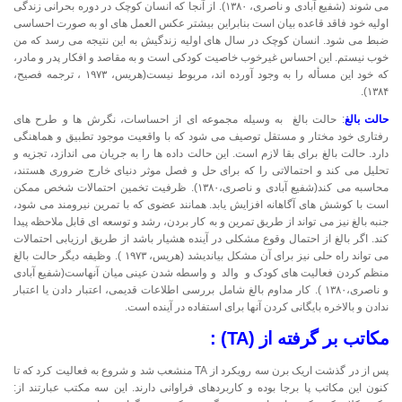
می شوند (شفیع آبادی و ناصری، ۱۳۸۰). از آنجا که انسان کوچک در دوره بحرانی زندگی
اولیه خود فاقد قاعده بیان است بنابراین بیشتر عکس العمل های او به صورت احساسی
ضبط می شود. انسان کوچک در سال های اولیه زندگیش به این نتیجه می رسد که من
خوب نیستم. این احساس غیرخوب خاصیت کودکی است و به مقاصد و افکار پدر و مادر،
که خود این مسأله را به وجود آورده اند، مربوط نیست(هریس، ۱۹۷۳ ، ترجمه فصیح،
۱۳۸۴).
حالت بالغ
: حالت بالغ به وسیله مجموعه ای از احساسات، نگرش ها و طرح های
رفتاری خود مختار و مستقل توصیف می شود که با واقعیت موجود تطبیق و هماهنگی
دارد. حالت بالغ برای بقا لازم است. این حالت داده ها را به جریان می اندازد، تجزیه و
تحلیل می کند و احتمالاتی را که برای حل و فصل موثر دنیای خارج ضروری هستند،
محاسبه می کند(شفیع آبادی و ناصری،۱۳۸۰). ظرفیت تخمین احتمالات شخص ممکن
است با کوشش های آگاهانه افزایش یابد. همانند عضوی که با تمرین نیرومند می شود،
جنبه بالغ نیز می تواند از طریق تمرین و به کار بردن، رشد و توسعه ای قابل ملاحظه پیدا
کند. اگر بالغ از احتمال وقوع مشکلی در آینده هشیار باشد از طریق ارزیابی احتمالات
می تواند راه حلی نیز برای آن مشکل بیاندیشد (هریس، ۱۹۷۳ ). وظیفه دیگر حالت بالغ
منظم کردن فعالیت های کودک و والد و واسطه شدن عینی میان آنهاست(شفیع آبادی
و ناصری،۱۳۸۰ ). کار مداوم بالغ شامل بررسی اطلاعات قدیمی، اعتبار دادن یا اعتبار
ندادن و بالاخره بایگانی کردن آنها برای استفاده در آینده است.
مکاتب بر گرفته از (
A
T
) :
پس از در گذشت اریک برن سه رویکرد از TA منشعب شد و شروع به فعالیت کرد که تا
کنون این مکاتب پا برجا بوده و کاربردهای فراوانی دارند. این سه مکتب عبارتند از: