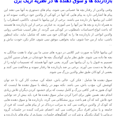
بازدارنده ها و سوق دهنده ها
در نظریه اریک برن
وقتی والدین از رفتار بچه ها عصبانی می شوند، پیام های دستوری به آنها می دهند این
پیام ها اشاراتی دارد به پیام هایی که آنها در کودکی از والدین خود دریافت نموده اند و
اغلب این پیامها باز دارنده می باشند. برخی از این پیامها نا امیدی، ناکامی، اضطراب را
به همراه دارند و بچه ها نیز آنها را می آموزند. به عبارتی برخی از این بازدارنده ها هستند
که باعث انواع احساسات نامطلوب در کودکی می گردند. از نظر آسیب شناختی روانی
والدین انواعی از بازدارنده ها را به کودکان خود می دهند که شامل: نباید، نباید اینطور
باشی، نباید از من جدا شوی، نباید بخواهی، موفق نمی شوی، فکر نکن، خودت نباش و
…
این پیامها غالباً به صورت غیر کلامی در دوره های سنی ما بین تولد تا هفت سالگی به
بچه ها داده می شوند. طبق نظر ماری گولدینگ بچه ها خودشان در همان سنین آغازین
تصمیم به قبول یا رد آن پیامها می گیرند. یعنی خود آنها هستند که تصمیمات اولیه را از
پیام ها به دست می آورند. برخی بر ضد بازدارنده ها رفتار نموده و مخالفت می کنند و
بعضی از کودکان طبق نظر والدین بزرگ می شوند.
سوق دهنده ها شامل : فکر کن، عالی باش، عجله کن، سخت کار کن، تا حد توان
کوشش کن، مؤدب باش، می باشد. نکته مهم در رابطه با سوق دهنده ها اینست که
کودک هنوز به قدر کافی بزرگ و کامل نیست که برای خشنود کردن دیگران تلاش زیادی
انجام دهد. همین طور برای اجرا کردن سایر سوق دهنده ها فرد باید بیش از حد توانایی
خود تلاش کند که آن هم باعث بروز مشکلاتی می گردد. بازدارنده ها و سوق دهنده هایی
که کودک از والدین دریافت می کند به مراتب دردناک تر از پیام هایی است که فرد از
جامعه و یا سایر افراد دیگر دریافت می کند. اعضای شرکت کننده در جلسات گروه
درمانی با کمک یکدیگر و شرکت در گفتگوهای جلسات، بسیاری از پیام های بازدارنده و