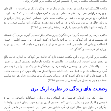
مکتب کلاسیک، مکتب بازسازی تصمیم گیری، مکتب نیرو گذاری روانی.
مکتب کلاسیک: این مکتب در مقام عمل نزدیک تر به رویکرد اریک برن است و از کارهای
او بهره فراوانی می برد. عقیده اصلی در این مکتب عبارت است از کمک به تقویت
عملکرد بالغ در مراجع می باشد. این مکتب سعی دارد احساس، تفکر و رفتار مراجع را
به زبان حال در بیاورد. من بالغ را در مراجع رشد دهد .درمانگران این مکتب سعی دارند
یک رابطه بالغ با بالغ با مراجع برقرار سازند(نقل از محمدی ۱۳۸۵).
مکتب بازسازی تصمیم گیری: درمانگران پیرو مکتب باز تصمیم گیری در پی آن هستند
که تصمیمات دوران کودکی را در مراجع بازسازی کنند، آنها در این زمینه اغلب از فنون
گشتالت درمانی استفاده می کنند، همین طور از مراجع می خواهند که بیشتر در مورد
دوران کودکی بحث و گفتگو کنند.
مکتب نیرو گذاری روانی: این مکتب عقیده دارد که حالت من کودکی به اندازه حالت بالغ
در تغییر موثر است، این مکتب در واکنش به مکتب بازسازی تصمیم گیری بر نقش
حالت والد تاکید دارد و درضمن فرایند درمان، درمانگر نقش یک والد را بر عهده می
گیرد و به مثابه یک والد عمل می کند. البته معمولا نقش یک والد مهربان و حمایت کننده
را برعهده دارد. لازم به ذکر است که در درمان تحلیل ارتباط محاوره ای از هر سه مکتب
استفاده هایی به عمل می آید(نقل از محمدی ۱۳۸۵).
وضعیت های زندگی
در نظریه اریک برن
از نظر اریک برن کودک خردسال در ابتدای روند زندگی اعتقادات راسخی در مورد
خودش و افراد دور و برش پیدا می کند. تصمیم گیری درباره خود، دنیای خود و روابط با
دیگران در طول پنج سال اول زندگی متبلور می شود. این تصمیمات در شکل گیری