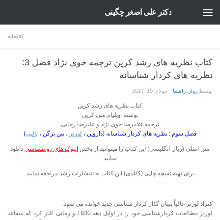
دکتر علی اصغر چگینی
Skip to content
کتابخانه
کتاب نظریه های رشد کرین ترجمه خوی نژاد فصل 3:
نظریه های کردار شناسانه
توسط
روان راهنما
·
جولای 19, 2017
کتاب نظریه های رشد کرین
نوشته: ویلیام سی کرین
ترجمه غلامرضا خوی نژاد و علیرضا رجایی
فصل سوم : نظریه های کردار شناسانه (داروین ،
لورنز
، تین برگن ،
بالبی
)
متن اصلی (زبان انگلیسی) این کتاب را میتوانید از بخش
ایبوک های روانشناسی
دانلود
نمایید
برای تهیه نسچه چاپی (کاغذی) این کتاب به انتشارات رشد مراجعه نمایید
کنراد لورنز غالباً بنیان گذار کردار شناسی جدید خوانده می شود.
لورنز مطالعات کردارشناسی خود را در اوایل دهه 1930 و زمانی آغاز کرد که متقاعد