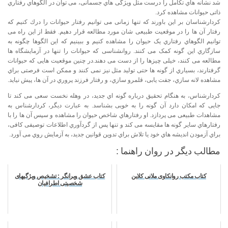
شد نشانه هاي تکامل را درست مثل ویژگی هاي جسمانی، می توان در الگوهاي رفتاري
ذاتی حیوانات مشاهده کرد.
کردارشناسان بر این باورند که تنها زمانی می توانیم رفتار حیوانات را درك کنیم که
رفتار آن ها را در موقعیت طبیعی شان مورد مطالعه قرار دهیم. فقط از این راه می
توانیم الگوهاي رفتاري یک حیوان را مشاهده کنیم و ببینیم که این الگوها چگونه به
سازگاري این گونه کمک می کنند. روانشناسی که حیوانات را تنها در آزمایشگاه ها
مطالعه می کنند، خیلی چیزها را از دست می دهند.در چنین موقعیت هایی که حیوانات
گرفتارند، بسیاري از گونه ها حتی تولید مثل نیز نمی کنند و ممکن است فرصتی براي
مشاهده لانه سازي، جفت یابی، قلمرو سازي، و رفتار فرزند پروري در آن ها، پیش نیاید.
کردارشناس، به هنگام تحقیق درباره گونه اي جدید، در وهله نخست سعی می کند تا
جایی که امکان دارد آن گونه را به خوبی بشناسد. به عبارت دیگر، کردارشناس به
مشاهدات طبیعی می پردازد. او رفتارهاي شاخص حیوان را مشاهده و سپس آن ها را با
رفتارهاي سایر گونه ها مقایسه می کند و تنها پس از گردآوري اطلاعات توصیفی کافی،
براي آزمودن اندیشه هاي خود یا تلاش براي تدوین قوانین جدید، به آزمایش روي می آورد.
مطالب دیگر در روان راهنما :
کتاب مکتب روانکاوی ملانی کلاین
کتاب عشق ویرانگر : تشخیص ویژگیهای
شخصیتی اطرافیان