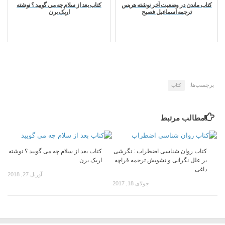
کتاب ماندن در وضعیت آخر نوشته هریس
کتاب بعد از سلام چه می گویید ؟ نوشته
ترجمه اسماعیل فصیح
اریک برن
برچسب‌ها:
کتاب
مطالب مرتبط
کتاب روان شناسی اضطراب : نگرشی
کتاب بعد از سلام چه می گویید ؟ نوشته
بر علل نگرانی و تشویش ترجمه قراچه
اریک برن
داغی
آوریل 27, 2018
جولای 18, 2017