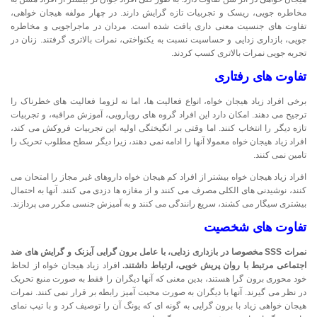
مخاطره جویی، ریسک و تجربیات تازه گرایش دارند. در چهار مولفه هیجان خواهی،
تفاوت های جنسیت معنی داری یافت شده است. مردان در ماجراجویی و مخاطره
جویی، بازداری زدایی و حساسیت نسبت به یکنواختی، نمرات بالاتری گرفتند. زنان در
تجربه جویی نمرات بالاتری کسب کردند.
تفاوت های رفتاری
برخی افراد زیاد هیجان خواه، انواع فعالیت ها، اما نه لزوما فعالیت های خطرناک را
ترجیح می دهند. امکان دارد این افراد گروه های رویارویی، آموزش مراقبه، و تجربیات
تازه دیگر را انتخاب کنند. اما وقتی بر انگیختگی اولیه این تجربیات فروکش می کند،
افراد زیاد هیجان خواه معمولا آنها را ادامه نمی دهند، زیرا دیگر سطح مطلوب تحریک را
تامین نمی کنند.
افراد زیاد هیجان خواه بیشتر از افراد کم هیجان خواه داروهای غیر مجاز را امتحان می
کنند، نوشیدنی های الکلی مصرف می کنند و از مغازه ها دزدی می کنند. آنها به احتمال
بیشتری سیگار می کشند، سریع رانندگی می کنند و به آمیزش جنسی مکرر می پردازند.
تفاوت های شخصیت
نمرات SSS مخصوصا در بازداری زدایی، با عامل برون گرایی آیزنک و گرایش های ضد
اجتماعی مرتبط با روان پریش خویی، ارتباط داشتند.
افراد زیاد هیجان خواه از لحاظ
خود محوری برون گرا هستند، بدین معنی که آنها دیگران را فقط به صورت منبع تحریک
در نظر می گیرند. آنها با دیگران به صورت محبت آمیز رابطه بر قرار نمی کنند. نمرات
هیجان خواهی زیاد با برون گرایی به گونه ای که یونگ آن را توصیف کرد و با تیپ نمای