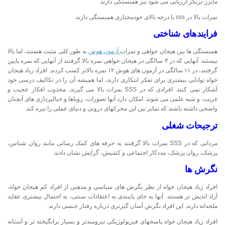
مایرز-بریگز ارزیابی می شود نیز همبستگی دارند.
نمرات بالا در sss با درجه بالای خودمختاری همبستگی دارند.
فرایندهای شناختی
همبستگی ها بین هیجان خواهی و نمرات
آزمون هوش
به طور کلی مثبت هستند، اما بالا
نیستند. آنهایی که در ۳ سالگی در هیجان خواهی نمره بالا گرفتند از آنهایی که نمره پایین
گرفتند، در ۱۱ سالگی در آزمون های هوش ۱۲ نمره بالاتر کسب کردند. افراد زیاد هیجان
خواه توانایی بیشتری برای تفکر ابتکاری دارند، اما همیشه آن را در تکالیف درسی خود
آشکار نمی کنند. افرادی که در SSS نمرات بالا می گیرند، مجذوب افکار عجیب و
غریب، و شبه علمی می شوند. امکان دارد آنها تصورات، رویاها و خیالپردازی های آنچنان
واضحی داشته باشند که تمایز بین این محرکهای درونی و دنیای عملی را تیره کند.
ترجیحات شغلی
مردانی که در SSS نمرات بالا گرفتند به حرفه های کمک رسانی مانند روان شناس،
پزشک، روان پزشک، مددکار اجتماعی و کشیش، گرایش نشان دادند.
نگرش ها
افراد زیاد هیجان خواه از نظر نگرش های سیاسی و مذهبی از افراد کم هیجان خواه،
آزاد اندیش تر هستند. آنها به جای پایبندی به اعتقادات سنتی، به احتمال بیشتری عقاید
ملحدانه دارند. این افراد نگرش آسان گیرتری درباره رفتار جنسی دارند.
افراد زیاد هیجان خواه پاسخهای فیزیولوژیکی نیرومندتر و بسیار برانگیخته تر و آستانه