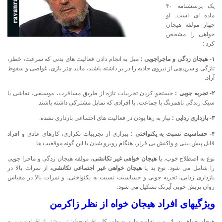
یک پرسشنامه ۴۰
ماده ای است. او
چهار مولفه هیجان
خواهی را مشخص
کرد :
۱- هیجان زدگی و ماجراجویی :
میل به انجام دادن فعالیت های بدنی که سرعت، خطر،
تازگی و سرپیچی از نیروی جاذبه را در بر داشته باشند، مانند چتر بازی، غواصی و سقوط
آزاد.
۲- تجربه جویی :
جستجو کردن تجربیات تازه از طریق مسافرت، موسیقی، نقاشی یا
سبک زندگی ناهمرنگ با جماعت، با افرادی که تمایل مشترکی داشته باشند.
۳- بازداری زدایی :
نیاز به رها بودن در فعالیت های اجتماعی بازداری نشده.
۴- حساسیت نسبت به یکنواختی :
بیزاری از تجربیات تکراری، کارهای عادی و افراد
قابل پیش بینی و واکنش بی قرار، هنگام روبرو شدن با این گونه موقعیت ها.
نوع به اصطلاح خوب، یا
هیجان خواهی غیر تکانشی،
مولفه هیجان زدگی و ماجرا جویی
را شامل می شود. نوع بد یا
هیجان خواهی غیر اجتماعی تکانشی،
از نمرات بالا در
بازداری زدایی، تجربه جویی و حساسیت نسبت به یکنواختی، و نمرات بالا در مقیاس
روان پریش خویی آیزنک تشکیل می شود.
ویژگیهای افراد هیجان خواه از نظر زاکرمن
هیجان خواهی در اثر سن تفاوت دارد. به طور کلی افراد جوان تر بیشتر از افراد مسن به