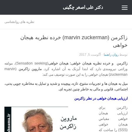
دکتر علی اصغر چگینی
Skip to content
نظریه های روانشناسی
زاکرمن (marvin zuckerman) خرده نظریه هیجان
خواهی
توسط
روان راهنما
·
آگوست 5, 2017
زاکرمن و خرده نظریه هیجان خواهی: هیجان خواهی
(Sensation seeking)، مولفه
وراثتی نیرومندی دارد که ابتدا آیزنک به آن اشاره کرد.
ماروین زاکرمن
(marvin
zuckerman) هیجان خواهی را به این صورت توصیف می کند:
میل به هیجان ها و تجربیات متنوع، تازه، پیچیده و شدید و تمایل به مخاطره جویی بدنی،
اجتماعی، قانونی و مالی به خاطر چنین تجربه ای.
ارزیابی هیجان خواهی در نظر زاکرمن
زاکرمن برای
ارزیابی هیجان
خواهی مقیاس
هیجان خواهی
(SSS) را ساخت که