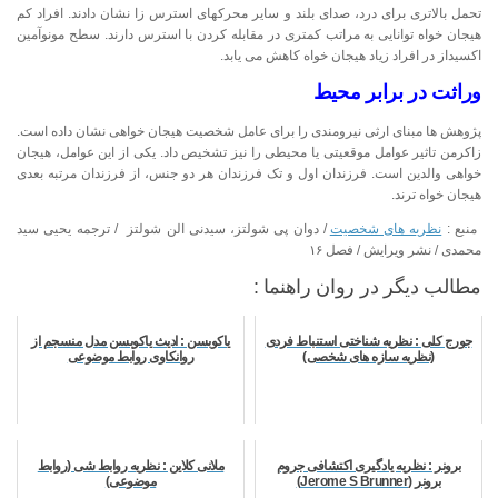
تحمل بالاتری برای درد، صدای بلند و سایر محرکهای استرس زا نشان دادند. افراد کم
هیجان خواه توانایی به مراتب کمتری در مقابله کردن با استرس دارند. سطح مونوآمین
اکسیداز در افراد زیاد هیجان خواه کاهش می یابد.
وراثت در برابر محیط
پژوهش ها مبنای ارثی نیرومندی را برای عامل شخصیت هیجان خواهی نشان داده است.
زاکرمن تاثیر عوامل موقعیتی یا محیطی را نیز تشخیص داد. یکی از این عوامل، هیجان
خواهی والدین است. فرزندان اول و تک فرزندان هر دو جنس، از فرزندان مرتبه بعدی
هیجان خواه ترند.
منبع :
نظریه های شخصیت
/ دوان پی شولتز، سیدنی الن شولتز / ترجمه یحیی سید
محمدی / نشر ویرایش / فصل ۱۶
مطالب دیگر در روان راهنما :
جورج کلی : نظریه شناختی استنباط فردی
یاکوبسن : ادیث یاکوبسن مدل منسجم از
(نظریه سازه های شخصی)
روانکاوی روابط موضوعی
برونر : نظریه یادگیری اکتشافی جروم
ملانی کلاین : نظریه روابط شی (روابط
برونر (Jerome S Brunner)
موضوعی)