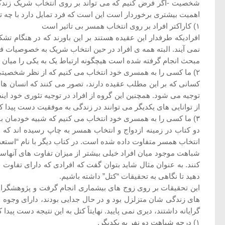
شخصیت -اگر فرض کنیم که می تواند بر روی انتخاب شریک زندگی ت
اهمیت بیشتری برخوردار است این است که فرد تمایل دارد با چه تیپ شخصیتی ازدواج کند؛ اما به طور کلی د
۱) کاراکتر افراد بر روی انتخاب همسر بی تاثیر است
افرادیکه طرفدار این عقیده هستند بر این باورند که در هنگام ت
نمی آیند. البته همه ی افراد در حین انتخاب شریک به خصوصیات فرد
مبحث انجام گرفته شده است هیچگونه ارتباط یک به یکی را میان
۲) ما کسی را به همسری خود انتخاب می کنیم که از نظر شخصیتی کاملاً با او متفاوت هستیم
کسانی که بر این مطلب عقیده دارند، تصور می کنند که انسان ها 
توجیه می شود. همچنین این گروه از افراد در توجیه تئوری خود ای
از توانایی های یکدیگر می توانند در زندگی به موفقیت دست پیدا کن
۳) ما کسی را به همسری خود انتخاب می کنیم که شبیه خودمان باشد
دو کتاب در زمینه ازدواج و انتخاب همسر به چاپ رسیده اند که ه
انتخاب همسر متفاوت داده شده است. در کتاب دیگر با نام “استعدا
شباهت موجود میان افراد خیلی بیشتر از میزان تفاوت های آنهاس
کنند. به عنوان مثال شاید بتوان گفت که افرادی که دارای تفاو
دهید تا نگاهی به تحقیقات “کتل” داشته باشیم.
این تحقیقات بر روی زوج های بیشماری انجام گرفت و پژوهشگران به
های زندگی شان متزلزل بود و در حال جدایی بودند، دارای وجوه 
گرایانه داشتند، دیری نمی پایید. نهایتاً کتل به این نتیجه دست پیدا کرد که ۲ اصل جداگانه برای ایجاد ثبات در زندگی مشترک
۱) درجه شباهت دو نفر به یکدیگر.