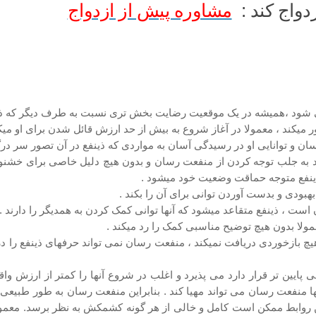
دواج کند :
مشاوره پیش از ازدواج
 شود ،همیشه در یک موقعیت رضایت بخش تری نسبت به طرف دیگر که ذینفع
یکند ، معمولا در آغاز شروع به بیش از حد ارزش قائل شدن برای او میکن
رسان و توانایی او در رسیدگی آسان به مواردی که ذینفع در آن تصور سر در
د به جلب توجه کردن از منفعت رسان و بدون هیچ دلیل خاصی برای خشنود 
ذینفع متوجه حماقت وضعیت خود میشود .
هبودی و بدست آوردن توانی برای آن را بکند .
ست ، ذینفع متقاعد میشود که آنها توانی کمک کردن به همدیگر را دارند .
مولا بدون هیچ توضیح مناسبی کمک را رد میکند .
چ بازخوردی دریافت نمیکند ، منفعت رسان نمی تواند حرفهای ذینفع را د
 پایین تر قرار دارد می پذیرد و اغلب در شروع آنها را کمتر از ارزش
 منفعت رسان می تواند مهیا کند . بنابراین منفعت رسان به طور طبیعی خو
 این روابط ممکن است کامل و خالی از هر گونه کشمکش به نظر برسد. مع