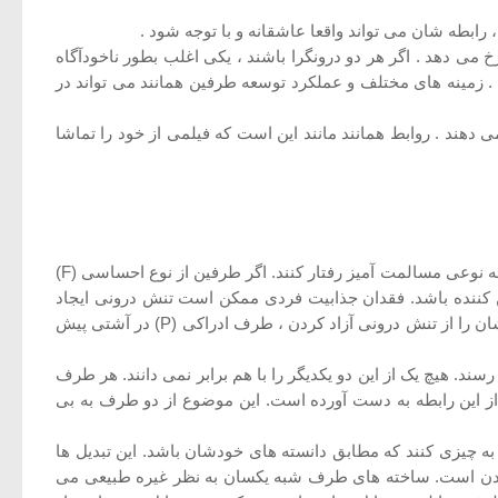
ابطه شان می تواند واقعا عاشقانه و با توجه شود .
می دهد . اگر هر دو درونگرا باشند ، یکی اغلب بطور ناخودآگاه
 . زمینه های مختلف و عملکرد توسعه طرفین همانند می تواند در
دهند . روابط همانند مانند این است که فیلمی از خود را تماشا
این روابط عمدتا سوء تفاهمی هستند. اگر در روابط شبه یکسان (Quasi-Identical) طرفین از نوع فکری (T) باشند می توانند در تعامل با هم به نوعی مسالمت آمیز رفتار کنند. اگر طرفین از نوع احساسی (F)
ن کننده باشد. فقدان جذابیت فردی ممکن است تنش درونی ایجاد
کرده و منجر به تعارض بین طرفین شود. ولیکن این بحث و جدل ها برای مدت طولانی باقی نمی ماند. معمولا بعد از اینکه هر دو طرف خودشان را از تنش درونی آزاد کردن ، طرف ادراکی (P) در آشتی پیش
ناک به نظر نمی رسند. هیچ یک از این دو یکدیگر را با هم برابر نمی دانند. هر طرف
 از این رابطه به دست آورده است. این موضوع از دو طرف به بی
Qu) همیشه نیاز دارند که اطلاعات یکدیگر را تبدیل به چیزی کنند که مطابق دانسته های خودشان باشد. این تبدیل ها
واندن است. ساخته های طرف شبه یکسان به نظر غیره طبیعی می