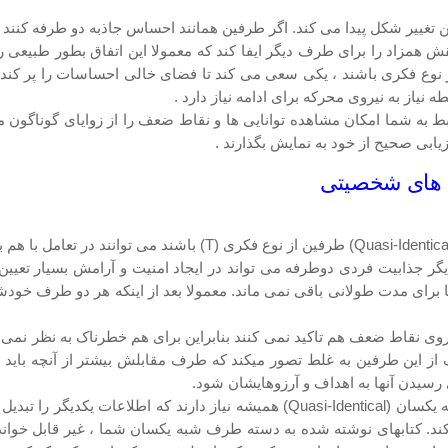
غییر شکل پیدا می کند. اگر طرفین همانند احساس جاذبه دو طرفه کنند ، ر
همزاد را برای طرف دیگر ایفا کند که معمولا این اتفاق بطور طبیعی رخ 
از نوع فکری باشند ، یکی سعی می کند تا فضای خالی احساسات را پر کند
 نیاز به نیروی محرکه برای ادامه نیاز دارد .
 به شما امکان مشاهده توانایی ها و نقاط ضعف را از زوایای گوناگون می 
رزیابی صحیح از خود به نمایش بگذارند .
یگر جذابیت فردی دوطرفه می تواند در ایجاد امنیت و آرامش بسیار تعیی
ن (Quasi-Identical) این است که آنها روی نقاط ضعف هم تاکید نمی کنند بنابراین برای هم خطر
یک از این طرفین به غلط تصور میکند که طرف مقابلش بیشتر از آنچه باید
سیدن آنها به اهداف و آرزوهایشان شود.
در این روابط ، طرفین در درک کامل هم مشکل دارند. طرفین شبه یکسان (asi-Identical
ی کند. کتابهای نوشته شده به دسته طرف شبه یکسان شما ، غیر قابل خ