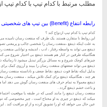
مطلب مرتبط با کدام تیپ با کدام تیپ از
رابطه انتفاع (Benefit) بین تیپ های شخصیتی
کدام تیپ با کدام تیپ ازدواج کند ؟
این روابط نا متقارن هستند .یک طرف که منفعت رسان نامیده می
به علت اینکه ذینفع ،منفعت رسان را شخصی جالب و پرمعنی تصور م
ذینفع می تواند به واسطه رفتار ، ادب ، اندیشه و توانایی منفعت 
هنگامیکه طرفین در کنار هم هستند ذینفع بی اختیار شروع می کن
چیزهای کوچک شروع و به مسائل بزرگتر تبدیل میشود تا زمانیکه 
ذینفع می تواند ضعفهای منفعت رسان را ببیند و آرزوی کمک برای ب
بدلیل اینکه نقاط قوت ذینفع ،نقاط ضعف و نادانسته منفعت رسان ا
هر چند ، هنگامیکه ذینفع برای کمک تلاش میکند ، منفعت رسان مع
ذینفع معمولا به تمام حرف های منفعت رسان گوش می دهد اما هی
و باعث خشم ذینفع گردد .
منفعت رسان ذینفع را مانند کسی که در طبقه یا موقعیت اجتماعی
میکند که ذینفع در چیزی به او محتاج است ، چیز مخصوصی که تنها
عین حال می خواهد که او را تشویق کرده و از او مراقبت کند .