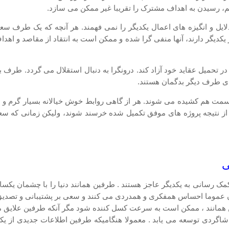
هم، رسیدن به اهداف مشترک را تقریبا غیر ممکن می سازد.
 دلایل و انگیزه های اعمال یکدیگر را نمی فهمند. هر آنچه که یک طرف س
کدیگر دارند، آنها منفی گرا شده و ممکن است به انتقاد از مقاصد و اهداف
ر تحمیل عقاید خود آزاد کند. درونگرا به دنبال استقلال می گردد. طرف 
ای طرف دیگر بدگمان هستند.
 سمت هم کشیده می شوند. هر از گاهی روابط خوش خیالانه بسیار گرم و مه
 نتیجه پروژه های موفق تکمیل شده خرسند شوند، ولیکن زمانی که سعی
کمک رسانی به یکدیگر عاجز هستند . طرفین همانند دنیا را با چشمان یکس
عموما احساس همفکری و همدردی می کنند و سعی بر پشتیبانی و تصدیق یک
فین همانند ، ممکن است به سرعت کسل کننده شود مگر آنکه طرفین علایق م
اگردی توسعه می یابد . معمولا هنگامیکه طرفین اطلاعات جدیدی از یکدی