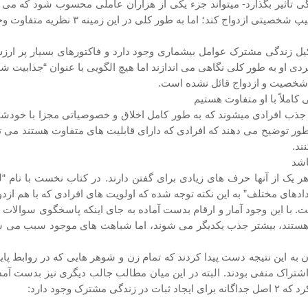
اثیر بگذارد- میتواند جزء یکی از هزاران عاملی محسوب شود که می توان
ر این زمینه ۳ نظریه متفاوت وجود دارد که نگاه مختصری به هر یک از آنها خواهیم داشت:
شکیل زندگی مشترک عوامل بیشماری وجود دارد و فاکتورهای بسیار پر ارز
ی او به طور کلی نگاهی می اندازند اما هیچ الگویی با عنوان “جذابیت شخصی
 شخصیت و ازدواج قائل نشده است.
جذب افرادی میشوند که به طور کامل اخلاق و خصوصیاتی مجزا با خودشان د
نطور توضیح می دهند که افرادی که دارای قابلیت های متفاوت هستند می تو
ند.
ر یک از آنها حرف های زیادی برای گفتن دارند. در کتاب نخست با نام “لط
دهای مختلف” به این نکته توجه شده که اولویت های افرادی که با هم ازدو
ت. با این وجود آمار و ارقام بدست آماده به جای اینکه پاسخگوی سوالات
ت هستند، بیشتر جذب یکدیگر می شوند، اما شباهت های موجود سبب می شون
 این نتیجه دست پیدا کردند که تمام زن و شوهر هایی که در روابط پایدا
اشتراک منفی بودند. البته در این میان مطالب جالب دیگری نیز بدست آ
 وجود دارد: