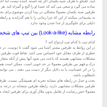
آیند. گفتگو با طرف شبه یکسان اگر چه خسته کننده نیست اما ا
ساده می گیرد و سعی می کند که عمدا او را گیج و گمراه کند. هر 
طرفین شبه یکسان معمولا مشکلی در پیدا کردن موضوع برای بحث و 
به پشیمانی میکنند از این که چرا زمانی را با هم گذراندند و ر
دلیلی برای جلوگیری از جدا شدن وجود ندارد.
رابطه مشابه (Look-a-like) بین تیپ های شخصیتی
کدام تیپ با کدام تیپ ازدواج کند ؟
در این روابط به طرفین بیشتر آشنا می شود گفت تا دوست. در ظاه
خطری از طرف مقابل خود احساس نمی کنند. نقاط قوت طرفین به ان
مشکلات مشابهی هستند که باعث می شود آنها بیش از آنکه متعا
درک و فهم بین طرفین معمولا در حد خوبی است. ممکن است همک
را در اثر عصبانیت یا به دلایل دیگر از دست می دهند ، می توا
نامطلوب باشد.
بحث و جدل در رابطه های مشابه تجربه ای همیشگی نیست. طرفین 
طرفین مشکلات مشابهی دارند. رابطه طرفین متشابه در درجه متوس
معمولا حس رضایت از تعامل بدون ملال آوری برای طرفین ایجاد م