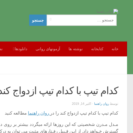
جستجو
برای:
خانه
کتابخانه
نوشته ها
آزمونهای روانی
دانلودها
نظ
کدام تیپ با کدام تیپ ازدواج 
توسط
روان راهنما
·
اکتبر 14, 2019
کدام تیپ با کدام تیپ ازدواج کند را در
روان راهنما
مطالعه کنید
مـدل مـدرن شخصیتی که این روزها ارائه میگردد بیشتر بر روی درک 
گسترش خـواهد داد. از ایـن قـبیل رفـتارهای مثبت می توان به درک 