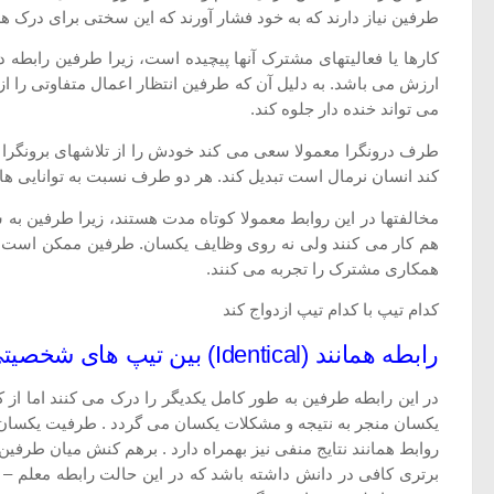
طرفین نیاز دارند که به خود فشار آورند که این سختی برای درک 
کارها یا فعالیتهای مشترک آنها پیچیده است، زیرا طرفین رابطه
ارزش می باشد. به دلیل آن که طرفین انتظار اعمال متفاوتی را از ی
می تواند خنده دار جلوه کند.
طرف درونگرا معمولا سعی می کند خودش را از تلاشهای برونگرا د
کند انسان نرمال است تبدیل کند. هر دو طرف نسبت به توانایی ه
مخالفتها در این روابط معمولا کوتاه مدت هستند، زیرا طرفین به
هم کار می کنند ولی نه روی وظایف یکسان. طرفین ممکن است از
همکاری مشترک را تجربه می کنند.
کدام تیپ با کدام تیپ ازدواج کند
رابطه همانند (Identical) بین تیپ های شخصیتی
در این رابطه طرفین به طور کامل یکدیگر را درک می کنند اما از 
یکسان منجر به نتیجه و مشکلات یکسان می گردد . طرفیت یکسان 
روابط همانند نتایج منفی نیز بهمراه دارد . برهم کنش میان طر
برتری کافی در دانش داشته باشد که در این حالت رابطه معلم – ش