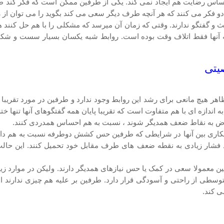
حساس رضایت هم ایجاد نمی کند. یکی از طرفین ممکن است که فکر کند ط
دو فکر می کنند که هر آنچه طرف دیگر سعی می کند بگوید را می توان از ر
گفتگو ندارند. وقتی که زمان آن میرسد که مشکلی را با هم حل کنند هرد
ابطه آنها فقط اتلاف وقت بوده است. روابط شبه یکسان بسیار سست و شکن
ر هیچ مانعی برای رشد این روابط وجود ندارد و طرفین در مورد تقریبا 
دازه ای با هم متفاوت است که تقریبا پایان همه گفتگوهای آنها تنها خت
رض به نقاط ضعف همدیگر شوند ، نسبت به هم احساس همدردی کنند.
اری بین آنها در شرایطی که طرفین حس کشش دوطرفه نسبت به هم دارن
نند فشار زیادی به نقطه ضعف های طرف مقابل خود تحمیل کنند. این حال
معمولا سعی در کمک یا حس نیازهای همدیگر دارند. ولیکن در موارد زیا
طی از راحتی و آسودگی قرار دارد. طرفین بر علیه هم چیزی ندارند اما 
ی کند.