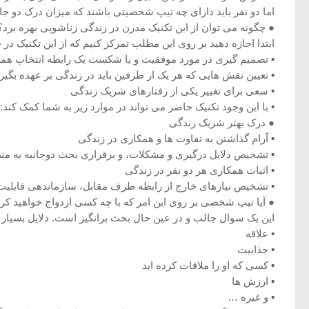
اما دو نفر باید دارای چه تیپ شخصیتی باشند که میزان درک دو جا
● چگونه می توان از این تکنیک مدرن در زندگی زناشویی بهره برد؟
ابتدا اجازه دهید بر روی این مطلب تمرکز کنیم که از این تکنیک 
▪ تصمیم گیری در مورد موفقیت و یا شکست یک رابطه انتخاب هم
▪ تعیین نقش هایی که هر یک از طرفین باید در زندگی بر عهده بگیرن
▪ سعی برای تغییر یکی از رفتارهای شریک زندگی
▪ با این وجود تکنیک حاضر می تواند در موارد زیر به شما کمک کند:
● درک بهتر شریک زندگی
▪ آرام گذاشتن به تفاوت ها و همکاری در زندگی
▪ تشخیص دلایل درگیری و مشکلات، و برقراری بحث دوجانبه به من
▪ اثبات همکاری هر دو نفر در زندگی
▪ تشخیص نیازهای خارج از رابطه طرف مقابل، سازماندهی قابلیت ه
● آیا تیپ شخصی بر روی این امر که با چه کسی ازدواج خواهید کرد
این یک سوال جالب و در عین حال بحث برانگیز است. دلایل بسیار زی
▪ علاقه
▪ جذابیت
▪ کسی که او را ملاقات کرده اید
▪ ارزش ها
▪ و غیره …