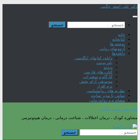
Skip
دکتر علی اصغر چگینی
to
content
جستجو
برای:
خانه
کتابخانه
نوشته ها
آزمونهای روانی
دانلودها
دانلود کتابهای انگلیسی
پاورپوینت
ویدئو
کتاب های فارسی
کارگاه و سخنرانی
موسیقی آرام بخش
نرم افزار
نظریه های روانشناسی
تماس با مدیر سایت
مشاوره و رواندرمانی
دکتر علی اصغر چگینی
مشاوره کودک ، درمان اختلالات ، شناخت درمانی ، درمان هیپنوتیزمی
جستجو
برای: