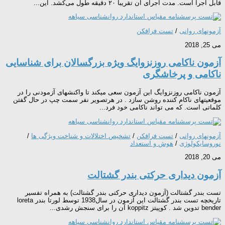
قابل اجرا است. مدت اجرای آن تقریبا ٢٠ دقیقه طول می‌کشد. این...
آزمونهای روانی
/
تست فرافکن
می 25, 2018
آزمون ناكامی روزنزوایگ ویژه بزرگسالان برای شناسایی
ناکامی و پرخاشگری
آزمون ناكامی روزنزوایگ این آزمون سعی میكند تا واكنشهای آزمودنی را در
موقعیتهای ناكام كننده روشن سازد . در هرتصویر نفر سمت چپ در حال گفتن
كلماتی است. كه می تواند ناكامی خود فرد...
آزمونهای روانی
/
تست فرافکن
/
تشخیص اختلالات و شناخت ویژگی ها
/
نوروسایکولوژی
/
هوش و استعداد
می 20, 2018
آزمون ديداری حرکتی بندر گشتالت
تست بندر گشتالت (آزمون ديداری حرکتی بندر گشتالت) به همراه تفسیر
تاریخچه تست بندر گشتالت این آزمون در سال1938 توسط لورتا بندر loreta
bender تدوین شد . کوپیتز koppitz آن را برای سنجش رشدی...