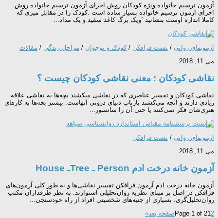
آزمون ترسیم خانواده ویژه کودکان روش اجرای آزمون ترسیم خانواده روش
اجرای آزمون ترسیم خانواده بسیار ساده است .کودک را در مقابل میزی که
کاملا اندازه اوست بنشانید ٬ویک برگ کاغذ سفید و یک مداد...
آزمونهای روانی
/
تست فرافکن
/
کودک و نوجوان
/
مراحل زندگی
/
مقالات
می 11, 2018
نقاشی کودکان : معنی نقاشی کودکان چیست ؟
نقاشی کودکان و تفسیر عناصری که در نقاشی میکشند بچه‌ها به نقاشی علاقه
زیادی دارند و آنچه می‌کشند بازتاب دنیای درونی آنهاست. بیشتر بچه‌ها به کارهای
هنری‌شان فکر نمی‌کنند یا حتی آن را سانسور...
آزمونهای روانی
/
تست فرافکن
می 11, 2018
آزمون خانه درخت ادم Person ـ Treeـ House
آزمون خانه درخت ادم آزمون فرافکن تفسیر نقاشی‌ها و به طور کلی آزمون‌های
فرافکن در اصل بر مبنای نظریه روان‌تحلیلی استوارند. به نظر طرفداران مکتب
روان‌تحلیل‌گری، بسیاری از جنبه‌های شخصیتی افراد از راه خودسنجی...
2
1
Page 1 of 2
صفحه بعد»