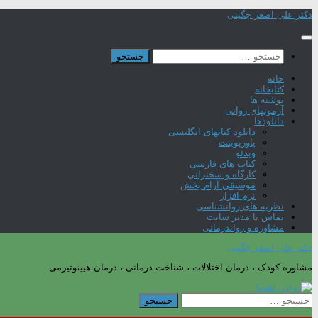
Skip
دکتر علی اصغر چگینی
to
content
جستجو
برای:
خانه
کتابخانه
نوشته ها
آزمونهای روانی
دانلودها
دانلود کتابهای انگلیسی
پاورپوینت
ویدئو
کتاب های فارسی
کارگاه و سخنرانی
موسیقی آرام بخش
نرم افزار
نظریه های روانشناسی
تماس با مدیر سایت
مشاوره و رواندرمانی
دکتر علی اصغر چگینی
مشاوره کودک ، درمان اختلالات ، شناخت درمانی ، درمان هیپنوتیزمی
جستجو
برای: