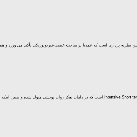
لين نظريه پردازى است كه عمدتا بر مباحث عصبی-فيزيولوژيكى تأكيد مى ورزد و هم