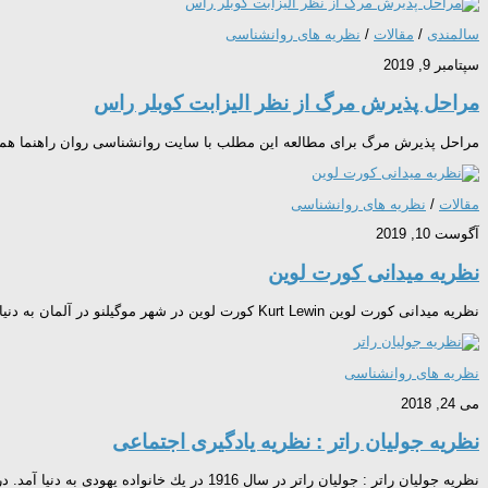
سالمندی
/
مقالات
/
نظریه های روانشناسی
سپتامبر 9, 2019
مراحل پذیرش مرگ از نظر الیزابت کوبلر راس
مراحل پذیرش مرگ برای مطالعه این مطلب با سایت روانشناسی روان راهنما همرا
مقالات
/
نظریه های روانشناسی
آگوست 10, 2019
نظریه میدانی کورت لوین
نظریه میدانی کورت لوین Kurt Lewin کورت لوین در شهر موگیلنو در آلمان به دنیا آمد و در فریبرگ، مونیخ، و برلین به تحصیل پرداخت.او در1914درجه دکترای خود را در روانشناسی از کارل استامپ...
نظریه های روانشناسی
می 24, 2018
نظریه جولیان راتر : نظریه یادگیری اجتماعی
نظریه جولیان راتر : جولیان راتر در سال 1916 در یك خانواده یهودی به دنیا آمد. در یك شرح حال مختصر كه در سال 1982 از وی منتشر شد، درباره كودكی وجوانی او چیزی...