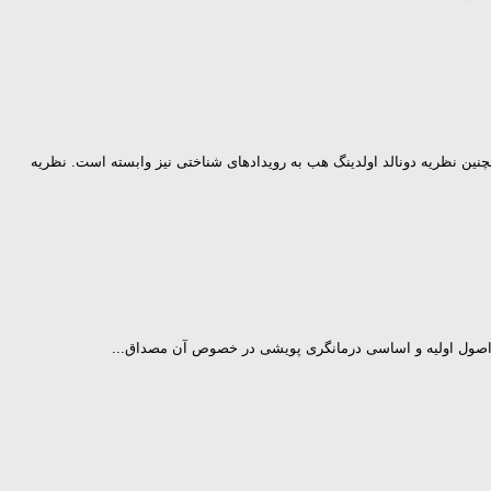
چنين نظریه دونالد اولدینگ هب به رويدادهاى شناختى نيز وابسته است. نظریه