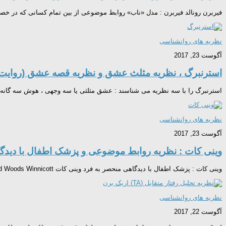
فیربرن رونالد فیربرن : مدل «ناب» روابط موضوعی از بین تمام کسانی که در خصوص روابط موضوعی نوشته اند ، رونالد فیربرن (rbairn
نظریه های روانشناسی
آگوست 23, 2017
استرنبرگ ، نظریه مثلث عشق و نظریه قصه عشق (روای
استرنبرگ را با سه نظریه می شناسند : عشق مثلثی یا سه وجهی ، هوش سه گانه و
نظریه های روانشناسی
آگوست 23, 2017
وینی کات : نظریه روابط موضوعی و پزشک اطفال با دیدگ
وینی کات : پزشک اطفال با دیدگاهی منحصر به فرد وینی کات Donald Woods Winnicott ، در مقام پزشک اطفال در انگلستان بین دهه ۱۹۳۰ تا سال ۱۹۷۱ آثاری در حیطه روان شناسی تالیف...
نظریه های روانشناسی
آگوست 22, 2017