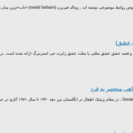
ronald fai) «ناب»ترین مدل روابط موضوعی را پدیده آورده است ، زیرا مدل...
ت عشق)
 قصه عشق عشق مثلثی یا مثلث عشق رابرت جی استرنبرگ ارائه شده است. در سال ۸۷
اهی منحصر به فرد