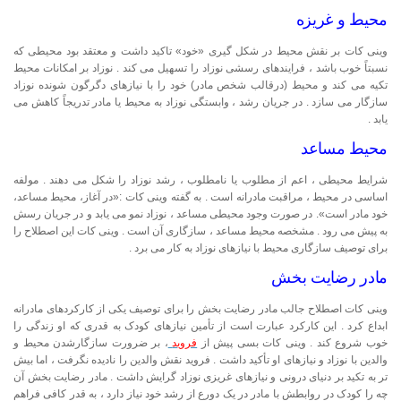
محیط و غریزه
وینی کات بر نقش محیط در شکل گیری «خود» تاکید داشت و معتقد بود محیطی که
نسبتاً خوب باشد ، فرایندهای رسشی نوزاد را تسهیل می کند . نوزاد بر امکانات محیط
تکیه می کند و محیط (درقالب شخص مادر) خود را با نیازهای دگرگون شونده نوزاد
سازگار می سازد . در جریان رشد ، وابستگی نوزاد به محیط یا مادر تدریجاً کاهش می
یابد .
محیط مساعد
شرایط محیطی ، اعم از مطلوب یا نامطلوب ، رشد نوزاد را شکل می دهند . مولفه
اساسی در محیط ، مراقبت مادرانه است . به گفته وینی کات :«در آغاز، محیط مساعد،
خود مادر است». در صورت وجود محیطی مساعد ، نوزاد نمو می یابد و در جریان رسش
به پیش می رود . مشخصه محیط مساعد ، سازگاری آن است . وینی کات این اصطلاح را
برای توصیف سازگاری محیط با نیازهای نوزاد به کار می برد .
مادر رضایت بخش
وینی کات اصطلاح جالب مادر رضایت بخش را برای توصیف یکی از کارکردهای مادرانه
ابداع کرد . این کارکرد عبارت است از تأمین نیازهای کودک به قدری که او زندگی را
خوب شروع کند . وینی کات بسی پیش از
فروید
، بر ضرورت سازگارشدن محیط و
والدین با نوزاد و نیازهای او تأکید داشت . فروید نقش والدین را نادیده نگرفت ، اما بیش
تر به تکید بر دنیای درونی و نیازهای غریزی نوزاد گرایش داشت . مادر رضایت بخش آن
چه را کودک در روابطش با مادر در یک دورع از رشد خود نیاز دارد ، به قدر کافی فراهم