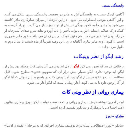
وابستگی نسبی
آگاهی کودک نسبت به وابستگی اش به مادر در وضعیت وابستگی نسبی شکل می گیرد
و این آگاهی موجب اضطراب می شود . در این مرحله از میزان سازگاری مادر کاسته
می شود و او تدریجاً به «خود بودگی» پییش از تولد نوزاد باز می گردد . نوزاد گرسنه به
کمک درک عقلانی ابتدایی اش می تواند تأخیر را تاب آورد و بداند سرو صدای آشپزخانه از
در راه بودن غذا خبر می دهد . هم چنین کودک در این زمان می داند حضور مادر ضروری
است ؛ اکنون او به مادر نیازی آگاهانه دارد . این وهله تقریباً از ماه ششم تا سال دوم به
طول می انجامد .
رشد ایگو از نظر وینیکات
برخلاف فروید که تصور می کرد
ایگو
از دل اید پدید می آید وینی کات معتقد بود پیش از
ایگو, اید وجود ندارد. ایگو بسیار پیش تراز آن که مفهوم, «خود» مطرح شود, قابل
مطالعه است و «خود» پس از ایگو پدید آمد. وینی کات در پاسخ به این سوال که آیا ایگو
از آغاز وجود دارد یا نه, می گوید, آغاز زمانی است که ایگو آغاز می شود.
بیماری روانی از نظر وینی کات
او در آخرین نوشته هایش, بیماری روانی را تحت سه مقوله سایکو- نورز, بیماری بینابین
(ضد اجتماعی یا بزهکار), و سایکوز تقسیم کرده است.
سایکو – نورز
سایکو – نورز اصطلاحی است برای توصیف بیماری افرادی که به مرحله «عقده ی ادیپ»