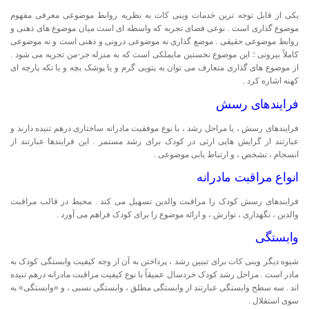
یکی از قابل توجه ترین خدمات وینی کات به نظریه روابط موضوعی معرفی مفهوم
موضوع گذاری است . نوعی فضای تجربه که واسطه ای است میان موضوع های ذهنی و
روابط موضوعی حقیقی . موضع گذاری نه موضوعی درونی و ذهنی است و نه موضوعی
کاملاً بیرونی ؛ این موضوع نخستین مایملکی است که به منزله جز-من تجربه می شود .
از موضوع های گذاری متعارف می توان به پتویی گرم و یا پوشک بچه و یا تکه پارچه ای
کهنه اشاره کرد .
فرایندهای رسش
فرایندهای رسش ، یا مراحل رشد ، با نوع موفقیت مادرانه ساختاری درهم تنیده دارند و
عبارتند از گرایش هایی ارثی در کودک برای رشد مستمر . این فرایندها عبارتند از
انسجام ، تشخص ، و ارتباط یابی موضوعی .
انواع مراقبت مادرانه
فرایندهای رسش کودک را مراقبت والدین تسهیل می کند . محیط در قالب مراقبت
والدین ، نگهداری ، نوازش ، و ارائه موضوع را برای کودک فراهم می آورد .
وابستگی
شیوه دیگر وینی کات برای تبیین رشد ، پرداختن به آن از وجه کیفیت وابستگی کودک به
مادر است . مراحل رشد کودک خردسال عمیقاً با نوع کیفیت مراقبت مادرانه درهم تنیده
اند . سه سطح وابستگی عبارتند از وابستگی مطلق ، وابستگی نسبی ، و «وابستگی» به
سوی استقلال .