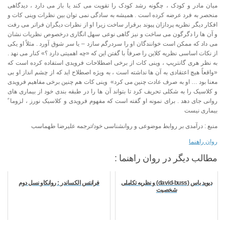
میان مادر و کودک ، چگونه رشد کودک را تقویت می کند یا باز می دارد ، دیدگاهی
منحصر به فرد عرضه کرده است . همیشه به سادگی نمی توان بین نظرات وینی کات و
افکار دیگر نظریه پردازان پیوند برقرار ساخت زیرا او از نظرات دیگران فراتر می رفت
و آن ها را دگرگون می ساخت و نیز گاهی نوعی سهل انگاری درخصوص نظریات نشان
می داد که ممکن است خوانندگان او را سردرگم سازد – یا سر شوق آورد . مثلاً او یکی
از نکات اساسی نظریه کلاین را صرفاً با گفتن این که «چه اهمیتی دارد ؟» کنار می نهد .
به نظر هری گانتریپ ، وینی کات از برخی اصطلاحات فرویدی استفاده کرده است که
«واقعاً هیچ اعتقادی به آن ها نداشته است ، به ویژه اصطلاح اید که از چشم انداز او بی
معنا بود … او به صرف عادت چنین می کرد» وینی کات هم چنین برخی مفاهیم فرویدی
و کلاسیک را به شکلی تحریف کرد تا بتواند آن ها را در طبقه بندی خود از بیماری های
روانی جای دهد . برای نمونه او گفته است که مفهوم فرویدی و کلاسیک نورز ، لزوما ً
بیماری نیست
منبع : درآمدی بر روابط موضوعی و روانشناسی خود/ترجمه علیرضا طهماسب
روان راهنما
مطالب دیگر در روان راهنما :
دیوید باس (david-buss) و نظریه تکاملی
فرانتس الکساندر : روانکاو نسل دوم
شخصیت