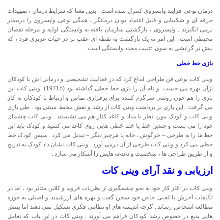
درمان نوعی فرایند واپسروی کنترل شده است . بدین معنا که شرایط درمان ، تمهیدات
حرفه ای و شکیبایی و قابل اعتماد بودن درمانگر ، همگی نوعی واپسروی را دربیمار
برمی انگیزند . واپسروی ، بازگشتی سازمان یافته به وابستگی اولیه و مرحله نقصان
محیطی است . این امر نه یک بازگشت به نقطه ای عقب تر در حیات غریزی فرد ، که
بیش تر گرایشی به سوی تثبیت مجدد وابستگی است .
بازی خط خطی
وینی کات نوعی فن طراحی ابداع کرد که در فعالیت تشخیصی و درمانی اش با کودکان
ازآن بهره می جست و نام آن را بازی خط خطی گذاشته بود (1971b). وینی کات این
بازی را هم چون روشی سرگرم کننده برای برقراری تماس و ارتباط با کودکان به کار
می گرفت . این بازی بر برداشت وینی کات از رشد و نقش محیط مبتنی بود . طی بازی
وینی کات و کودک مورد نظر با مداد و کاغذ کنار هم می نشستند . وینی کات چشمان
خود را می بست و چندین خط یا خط خطی هایی روی کاغذ می کشید و کودک باید این
خط ها را به طرحی – خرگوش ، خانه یا هرچیز دیگر – تبدیل می کرد . سپس کودک خط
خطی می کرد و وینی کات طرحی از آن درمی آورد . وینی کات نشان داد کودک به تدریج
و از طریق طراحی ها ، شخصیت و دغدغه هایش را آشکار می سازد .
ارزیابی و نقد آرای وینی کات
وینی کات در آغاز کار خود به نحو چشمگیری از نظریات فروید و کلاین متأثر بود ، اما در
تألیفات آخرش با لحنی خاص خود سخن گفت و بهره های ارزشمند و اصیلی به حوزه
مطالعه اشخاص رساند . گرچه اندیشه های او نظامی فکری تشکیل نمی دهند اما بینش
هایی بدیع در خصوص رشد کودکان فراهم می آورند . وینی کات در این باب که تعامل