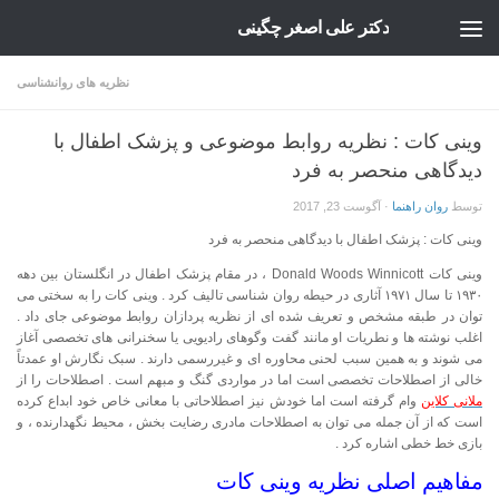
دکتر علی اصغر چگینی
Skip to content
نظریه های روانشناسی
وینی کات : نظریه روابط موضوعی و پزشک اطفال با
دیدگاهی منحصر به فرد
توسط
روان راهنما
·
آگوست 23, 2017
وینی کات : پزشک اطفال با دیدگاهی منحصر به فرد
وینی کات Donald Woods Winnicott ، در مقام پزشک اطفال در انگلستان بین دهه
۱۹۳۰ تا سال ۱۹۷۱ آثاری در حیطه روان شناسی تالیف کرد . وینی کات را به سختی می
توان در طبقه مشخص و تعریف شده ای از نظریه پردازان روابط موضوعی جای داد .
اغلب نوشته ها و نطریات او مانند گفت وگوهای رادیویی یا سخنرانی های تخصصی آغاز
می شوند و به همین سبب لحنی محاوره ای و غیررسمی دارند . سبک نگارش او عمدتاً
خالی از اصطلاحات تخصصی است اما در مواردی گنگ و مبهم است . اصطلاحات را از
ملانی کلاین
وام گرفته است اما خودش نیز اصطلاحاتی با معانی خاص خود ابداع کرده
است که از آن جمله می توان به اصطلاحات مادری رضایت بخش ، محیط نگهدارنده ، و
بازی خط خطی اشاره کرد .
مفاهیم اصلی نظریه وینی کات