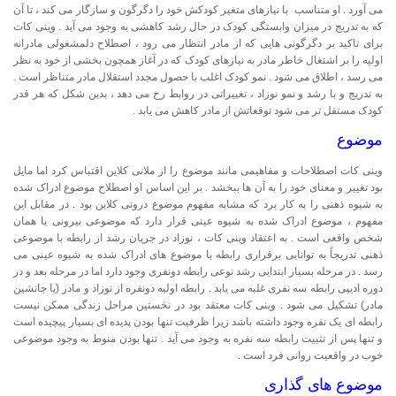
می آورد . او متناسب با نیازهای متغیر کودکش خود را دگرگون و سازگار می کند ، تا آن
که به تدریج در میزان وابستگی کودک در حال رشد کاهشی به وجود می آید . وینی کات
برای تاکید بر دگرگونی هایی که از مادر انتظار می رود ، اصطلاح دلمشغولی مادرانه
اولیه را بر اشتغال خاطر مادر به نیازهای کودک که در آغاز همچون بخشی از خود به نظر
می رسد ، اطلاق می شود . نمو کودک اغلب با حصول مجدد استقلال مادر متناظر است .
به تدریج و با رشد و نمو نوزاد ، تغییراتی در روابط رخ می دهد ، بدین شکل که هر قدر
کودک مستقل تر می شود توقعاتش از مادر کاهش می یابد .
موضوع
وینی کات اصطلاحات و مفاهیمی مانند موضوع را از ملانی کلاین اقتباس کرد اما مایل
بود تغییر و معنای خود را به آن ها ببخشد . بر این اساس او اصطلاح موضوع ادراک شده
به شیوه ذهنی را به کار برد که مشابه مفهوم موضوع درونی کلاین بود . در مقابل این
مفهوم ، موضوع ادراک شده به شیوه عینی قرار دارد که موضوعی بیرونی یا همان
شخص واقعی است . به اعتقاد وینی کات ، نوزاد در جریان رشد از رابطه با موضوعی
ذهنی تدریجاً به توانایی برقراری رابطه با موضوع های ادراک شده به شیوه عینی می
رسد . در مرحله بسیار ابتدایی رشد نوعی رابطه دونفری وجود دارد اما در مرحله بعد و در
دوره ادیپی رابطه سه نفری غلبه می یابد . رابطه اولیه دونفره از نوزاد و مادر (یا جانشین
مادر) تشکیل می شود . وینی کات معتقد بود در نخستین مراحل زندگی ممکن نیست
رابطه ای یک نفره وجود داشته باشد زیرا ظرفیت تنها بودن پدیده ای بسیار پیچیده است
و تنها پس از تثبیت رابطه سه نفره به وجود می آید . تنها بودن منوط به وجود موضوعی
خوب در واقعیت روانی فرد است .
موضوع های گذاری