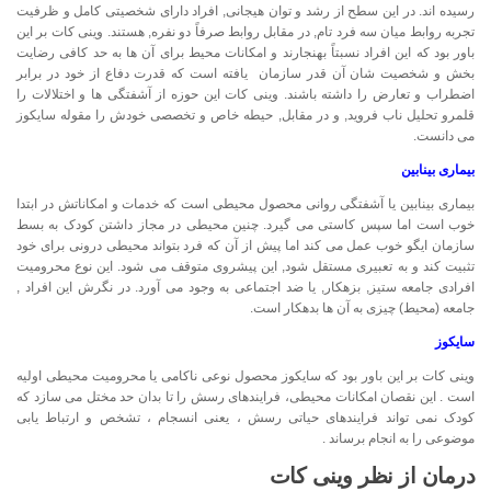
رسیده اند. در این سطح از رشد و توان هیجانی, افراد دارای شخصیتی کامل و ظرفیت
تجربه روابط میان سه فرد تام, در مقابل روابط صرفاً دو نفره, هستند. وینی کات بر این
باور بود که این افراد نسبتاً بهنجارند و امکانات محیط برای آن ها به حد کافی رضایت
بخش و شخصیت شان آن قدر سازمان یافته است که قدرت دفاع از خود در برابر
اضطراب و تعارض را داشته باشند. وینی کات این حوزه از آشفتگی ها و اختلالات را
قلمرو تحلیل ناب فروید, و در مقابل, حیطه خاص و تخصصی خودش را مقوله سایکوز
می دانست.
بیماری بینابین
بیماری بینابین یا آشفتگی روانی محصول محیطی است که خدمات و امکاناتش در ابتدا
خوب است اما سپس کاستی می گیرد. چنین محیطی در مجاز داشتن کودک به بسط
سازمان ایگو خوب عمل می کند اما پیش از آن که فرد بتواند محیطی درونی برای خود
تثبیت کند و به تعبیری مستقل شود, این پیشروی متوقف می شود. این نوع محرومیت
افرادی جامعه ستیز, بزهکار, یا ضد اجتماعی به وجود می آورد. در نگرش این افراد ,
جامعه (محیط) چیزی به آن ها بدهکار است.
سایکوز
وینی کات بر این باور بود که سایکوز محصول نوعی ناکامی یا محرومیت محیطی اولیه
است . این نقصان امکانات محیطی، فرایندهای رسش را تا بدان حد مختل می سازد که
کودک نمی تواند فرایندهای حیاتی رسش ، یعنی انسجام ، تشخص و ارتباط یابی
موضوعی را به انجام برساند .
درمان از نظر وینی کات