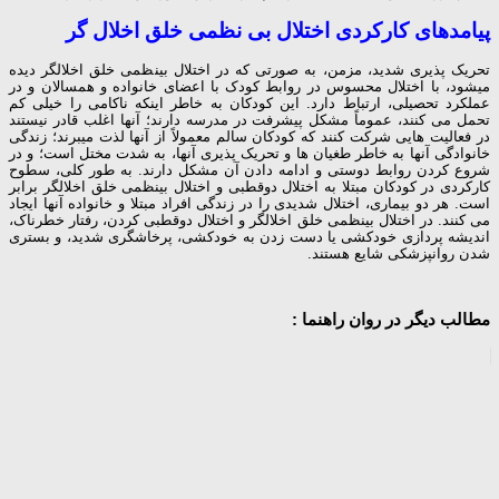
پیامدهای کارکردی اختلال بی نظمی خلق اخلال گر
تحریک­ پذیری شدید، مزمن، به صورتی که در اختلال بی­نظمی خلق اخلالگر دیده
می­شود، با اختلال محسوس در روابط کودک با اعضای خانواده و همسالان و در
عملکرد تحصیلی، ارتباط دارد. این کودکان به خاطر اینکه ناکامی را خیلی کم
تحمل می ­کنند، عموماً مشکل پیشرفت در مدرسه دارند؛ آنها اغلب قادر نیستند
در فعالیت­ هایی شرکت کنند که کودکان سالم معمولاً از آنها لذت می­برند؛ زندگی
خانوادگی آنها به خاطر طغیان­ ها و تحریک­ پذیری آنها، به شدت مختل است؛ و در
شروع کردن روابط دوستی و ادامه دادن آن مشکل دارند. به طور کلی، سطوح
کارکردی در کودکان مبتلا به اختلال دوقطبی و اختلال بی­نظمی خلق اخلالگر برابر
است. هر دو بیماری، اختلال شدیدی را در زندگی افراد مبتلا و خانواده آنها ایجاد
می ­کنند. در اختلال بی­نظمی خلق اخلالگر و اختلال دوقطبی کردن، رفتار خطرناک،
اندیشه ­پردازی خودکشی یا دست­ زدن به خودکشی، پرخاشگری شدید، و بستری
شدن روان­پزشکی شایع هستند.
مطالب دیگر در روان راهنما :