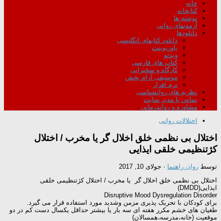
خانه
کتابخانه
نوشته ها
آزمونهای روانی
دانلودها
دانلود کتابهای انگلیسی
پاورپوینت
ویدئو
کتاب های فارسی
کارگاه و سخنرانی
موسیقی آرام بخش
نرم افزار
نظریه های روانشناسی
تماس با مدیر سایت
مشاوره و رواندرمانی
اختلالات روانی
اختلال بی نظمی خلق اخلال گر یا مخرب / اختلال
کژتنظیمی خلقی ایذایی
توسط
روان راهنما
·
جولای 10, 2017
اختلال بی نظمی خلق اخلال گر یا مخرب / اختلال کژتنظیمی خلقی
ایذایی(DMDD)
Disruptive Mood Dysregulation Disorder
برای کودکان با تحریک پذیری مزمن وشدید مورد استفاده قرار می گیرد.
طغیان های خشم مکرر هفته ای سه بار یا بیشتر حداقل یکسال دست کم در دو
موقعیت (خانه،مدرسه،همسالان)