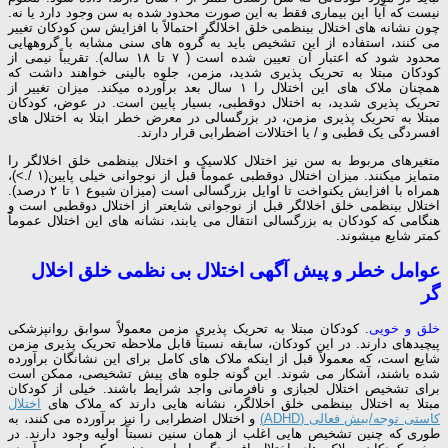
نیست که آیا این بیماری فقط به این صورت محدود شده به سن وجود دارد یا نه.
چون نشانه ­های اختلال بی­نظمی خلق اخلالگر احتمالاً با افزایش سن کودکان تغییر
می­ کنند، استفاده از این تشخیص باید به گروه­ های سنی مشابه با گروه­هایی
محدود شود که اعتبار آن تعیین شده است ( ۷ تا ۱۸ ساله). تقریباً نیمی از
کودکان مبتلا به تحریک­ پذیری شدید، مزمن، جلوه بالینی خواهند داشت که
همچنان ملاک­ های این اختلال را ۱ سال بعد برآورده می­کند. میزان تغییر از
تحریک­ پذیری شدید، به اختلال دوقطبی، بسیار پایین است. در عوض، کودکان
مبتلا به تحریک ­پذیری مزمن، در بزرگسالی در معرض خطر ابتلا به اختلال­ های
افسردگی یک­ قطبی و / یا اختلالات اضطرابی قرار دارند.
متغیرهای مربوط به سن نیز اختلال کلاسیک و اختلال بی­نظمی خلق اخلالگر را
متمایز می­کنند. میزان اختلال دوقطبی عموماً قبل از نوجوانی خیلی پایین(۱ /.>)،
همراه با افزایش یکنواخت تا اوایل بزرگسالی است (میزان شیوع ۱ تا ۲ درصد).
اختلال بی­نظمی خلق اخلالگر قبل از نوجوانی شایع­تر از اختلال دوقطبی است و
هنگامی که کودکان به بزرگسالی انتقال می ­یابند، نشانه­ های این اختلال عموماً
کمتر شایع می­شوند.
عوامل خطر و پیش ­آگهی اختلال بی نظمی خلق اخلال
گر
خلق و خویی
. کودکان مبتلا به تحریک ­پذیری مزمن معمولاً سوابق روان­پزشکی
پیچیده­ای دارند. در این کودکان، سابقه نسبتاً قابل ملاحظه تحریک­ پذیری مزمن
شایع است، که معمولاً قبل از اینکه ملاک­ های کامل برای این نشانگان برآورده
شده باشند، آشکار می شوند. این گونه جلوه­ های پیش­ تشخیصی، ممکن است
برای تشخیص اختلال لجبازی و نافرمانی واجد شرایط باشند. خیلی از کودکان
مبتلا به اختلال بی­نظمی خلق اخلالگر، نشانه ­هایی دارند که ملاک ­های
اختلال
کاستی توجه/بیش­ فعالی (ADHD)
و اختلال اضطرابی را نیز برآورده می­ کنند، به
طوری که چنین تشخیص­ هایی اغلب از همان سنین نسبتاً اولیه وجود دارند. در