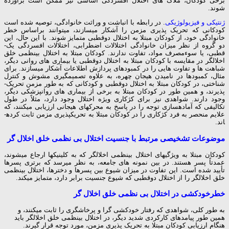
برخی کودکان، ملاک های اختلال افسردگی اساسی نیز ممکن است برآورده
شوند.
ژنتیکی و فیزیولوژیکی
. در رابطه با انباشت و وراثت خانوادگی، توصیه شده است
کودکانی که تحریک­ پذیری مزمن را آشکار می­سازند، می­توانند براساس خطر
خانوادگی خود، از کودکان مبتلا به اختلال دوقطبی متمایز شوند. با این حال، این
دو گروه از نظر میزان خانوادگی اختلالات اضطرابی، اختلالات افسردگی یک­
قطبی، یا سوءمصرف مواد، تفاوت ندارند. کودکان مبتلا به اختلال بی­نظمی خلق
اخلالگر در مقایسه با کودکان مبتلا به اختلال دوقطبی یا بیماری­ های روانی دیگر،
شباهت­ ها و تفاوت­ هایی را در کمبودهای پردازش اطلاعات آشکار می­سازند. برای
مثال، کمبودها در نامیدن هیجان چهره، به علاوه تصمیم­گیری مشوش و کنترل
شناختی، در کودکان مبتلا به اختلال دوقطبی و کودکانی که به طور مزمن تحریک­
پذیرند، و همین­ طور در کودکان مبتلا به برخی از بیماری ­های روان­پزشکی دیگر،
وجود دارند. شواهدی نیز برای کژکاری ویژه اختلال وجود دارد، مثلاً در طول
تکالیفی که آماده­سازی توجه را در پاسخ به محرک­های هیجانی ارزیابی می­کنند، که
علایم منحصر به فرد کژکاری را در کودکان مبتلا به تحریک­پذیری مزمن ثابت کرده­
اند.
موضوعات تشخیصی مرتبط با جنسیت اختلال بی نظمی خلق اخلال گر
کودکان مبتلا به ویژگی­های اختلال بی­نظمی اخلالگر که به کلینیک­ها ارجاع می­شوند،
عمدتاً پسر هستند. در بین نمونه­ های جامعه، به نظر می­رسد که برتری پسرها
تأیید شده است. این تفاوت در میزان شیوع بین پسرها و دخترها، اختلال بی­نظمی
خلق اخلالگر را از اختلال دوقطبی که شیوع جنسیت برابر دارد، متمایز می­کند.
خطرخودکشی در اختلال بی نظمی خلق اخلال گر
به طور کلی، شواهدی که رفتار خودکشی­ گرا و پرخاشگری را ثابت می­کنند، و
همین طور پیامدهای کارکردی شدید دیگر، در اختلال بی­نظمی خلق اخلالگر باید
هنگام ارزیابی کودکان مبتلا به تحریک ­پذیری مزمن، مورد توجه قرار گیرند.