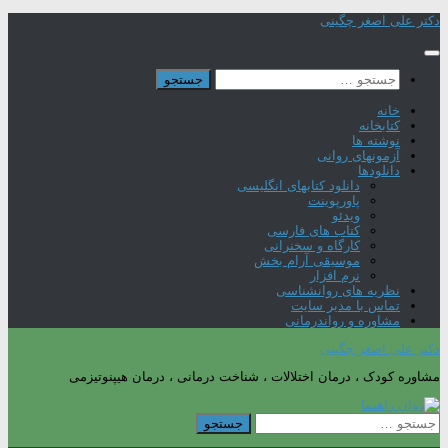
Skip
دکتر علی اصغر چگینی
to
content
جستجو
برای:
خانه
کتابخانه
نوشته ها
آزمونهای روانی
دانلودها
دانلود کتابهای انگلیسی
پاورپوینت
ویدئو
کتاب های فارسی
کارگاه و سخنرانی
موسیقی آرام بخش
نرم افزار
نظریه های روانشناسی
تماس با مدیر سایت
مشاوره و رواندرمانی
دکتر علی اصغر چگینی
مشاوره کودک ، درمان اختلالات ، شناخت درمانی ، درمان هیپنوتیزمی
جستجو
برای: