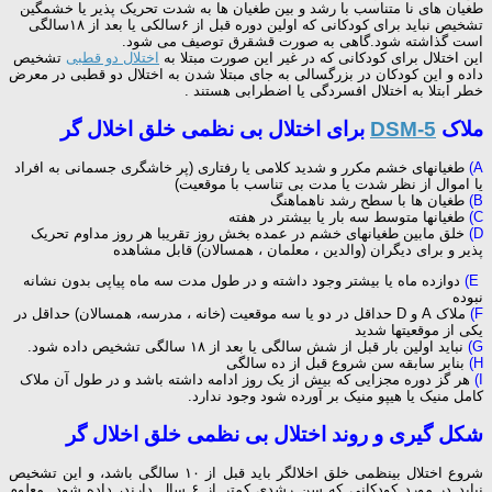
طغیان های نا متناسب با رشد و بین طغیان ها به شدت تحریک پذیر یا خشمگین
تشخیص نباید برای کودکانی که اولین دوره قبل از ۶سالکی یا بعد از ۱۸سالگی
است گذاشته شود.گاهی به صورت قشقرق توصیف می شود.
این اختلال برای کودکانی که در غیر این صورت مبتلا به
اختلال دو قطبی
تشخیص
داده و این کودکان در بزرگسالی به جای مبتلا شدن به اختلال دو قطبی در معرض
خطر ابتلا به اختلال افسردگی یا اضطرابی هستند .
ملاک
DSM-5
برای اختلال بی نظمی خلق اخلال گر
A)
طغیانهای خشم مکرر و شدید کلامی یا رفتاری (پر خاشگری جسمانی به افراد
یا اموال از نظر شدت یا مدت بی تناسب با موقعیت)
B)
طغیان ها با سطح رشد ناهماهنگ
C)
طغیانها متوسط سه بار یا بیشتر در هفته
D)
خلق مابین طغیانهای خشم در عمده بخش روز تقریبا هر روز مداوم تحریک
پذیر و برای دیگران (والدین ، معلمان ، همسالان) قابل مشاهده
E)
دوازده ماه یا بیشتر وجود داشته و در طول مدت سه ماه پیاپی بدون نشانه
نبوده
F)
ملاک A و D حداقل در دو یا سه موقعیت (خانه ، مدرسه، همسالان) حداقل در
یکی از موقعیتها شدید
G)
نباید اولین بار قبل از شش سالگی یا بعد از ۱۸ سالگی تشخیص داده شود.
H)
بنابر سابقه سن شروع قبل از ده سالگی
I)
هر گز دوره مجزایی که بیش از یک روز ادامه داشته باشد و در طول آن ملاک
کامل منیک یا هیپو منیک بر آورده شود وجود ندارد.
شکل­ گیری و روند اختلال بی نظمی خلق اخلال گر
شروع اختلال بی­نظمی خلق اخلالگر باید قبل از ۱۰ سالگی باشد، و این تشخیص
نباید در مورد کودکانی که سن رشدی کمتر از ۶ سال دارند، داده شود. معلوم