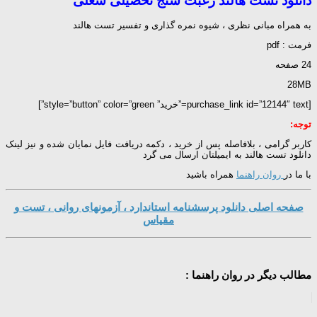
دانلود تست هالند رغبت سنج تحصیلی شغلی
به همراه مبانی نظری ، شیوه نمره گذاری و تفسیر تست هالند
فرمت : pdf
24 صفحه
28MB
[purchase_link id=”12144″ text=”خرید” style=”button” color=”green”]
توجه:
کاربر گرامی ، بلافاصله پس از خرید ، دکمه دریافت فایل نمایان شده و نیز لینک
دانلود تست هالند به ایمیلتان ارسال می گرد
با ما در
روان راهنما
همراه باشید
صفحه اصلی دانلود پرسشنامه استاندارد ، آزمونهای روانی ، تست و
مقیاس
مطالب دیگر در روان راهنما :