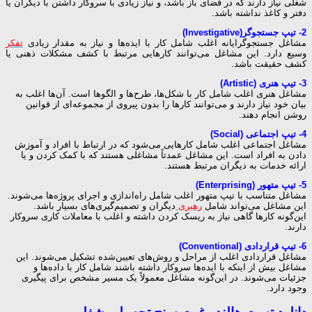
شغلی نیاز دارند که در فضای باز باشد، و نیاز زیادی با سروکار داشتن با دیگران یا
دفتر و کاغذ نداشته باشد.
2- تیپ جستجوگر(Investigative)
مشاغل جستجوگرایانه اغلب شامل کار با ایده‌ها و نیاز به مقدار زیادی
تفکر
وسیع دارد. این مشاغل می‌توانند کارهایی مرتبط با کشف مشکلات ذهنی یا
کشف حقیقت باشد.
3- تیپ هنری (Artistic)
مشاغل هنری اغلب شامل کار با شکل‌ها، طرح‌ها و الگوها است. آن‌ها اغلب به
بیان خود نیاز دارند و می‌توانند کارها را بدون پیروی از مجموعه‌ای از قوانین
روشن انجام دهند.
4- تیپ اجتماعی (Social)
مشاغل اجتماعی اغلب شامل کارهایی می‌شود که در ارتباط با افراد و آموزش
دادن به افراد است. این مشاغل عمدتاً مشاغلی هستند که با کمک کردن و یا
ارائه خدمات به دیگران مرتبط هستند.
5- تیپ متهور (Enterprising)
مشاغل متناسب با تیپ متهور اغلب شامل راه‌اندازی و اجرای پروژه‌ها می‌شوند.
این مشاغل می‌تواند شامل
رهبری
دیگران و تصمیم‌گیری‌های بسیار باشد.
این‌گونه کارها گاهی نیاز به ریسک کردن داشته و اغلب با معاملات کاری سروکار
دارند.
6- تیپ قراردادی (Conventional)
مشاغل قراردادی اغلب از مراحل و روش‌های تعیین‌شده تشکیل می‌شوند. این
مشاغل بیش از اینکه با ایده‌ها سروکار داشته باشند شامل کار با داده‌ها و
جزئیات می‌شوند. در این‌گونه مشاغل معمولاً یک مسیر مشخص برای پیگیری
وجود دارد.