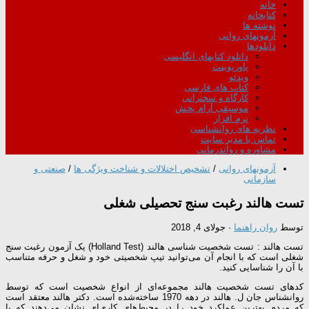
خانه
کتابخانه
نوشته ها
آزمونهای روانی
دانلودها
دانلود کتابهای انگلیسی
پاورپوینت
ویدئو
کتاب های فارسی
کارگاه و سخنرانی
موسیقی آرام بخش
نرم افزار
نظریه های روانشناسی
تماس با مدیر سایت
مشاوره و رواندرمانی
آزمونهای روانی
/
تشخیص اختلالات و شناخت ویژگی ها
/
صنعتی و
سازمانی
تست هالند رغبت سنج تحصیلی شغلی
توسط
روان راهنما
·
جولای 4, 2018
تست هالند : تست شخصیت شناسی هالند (Holland Test) یک آزمون رغبت سنج
شغلی است که با انجام آن می‌توانید تیپ شخصیتی خود و شغل و حرفه متناسب
با آن را شناسایی کنید.
کدهای تست شخصیت هالند مجموعه‌ای از انواع شخصیت است که توسط
روانشناس جان ل. هالند در دهه 1970 ساخته‌شده است. دکتر هالند معتقد است
که مردم بهترین عملکرد خود را در محیط‌های کاری‌ای نشان می‌دهند که با