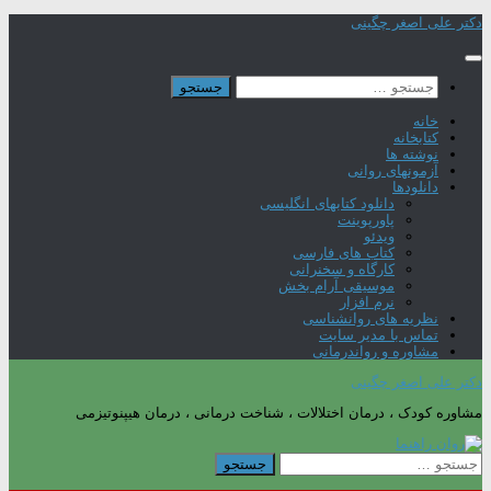
Skip
دکتر علی اصغر چگینی
to
content
جستجو
برای:
خانه
کتابخانه
نوشته ها
آزمونهای روانی
دانلودها
دانلود کتابهای انگلیسی
پاورپوینت
ویدئو
کتاب های فارسی
کارگاه و سخنرانی
موسیقی آرام بخش
نرم افزار
نظریه های روانشناسی
تماس با مدیر سایت
مشاوره و رواندرمانی
دکتر علی اصغر چگینی
مشاوره کودک ، درمان اختلالات ، شناخت درمانی ، درمان هیپنوتیزمی
جستجو
برای: