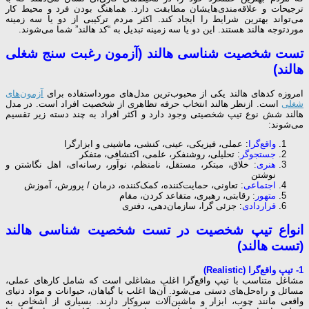
ترجیحات و علاقه‌مندی‌هایشان مطابقت دارد. هماهنگ بودن فرد و محیط کار
می‌تواند بهترین شرایط را ایجاد کند. اکثر مردم ترکیبی از دو یا سه زمینه
موردتوجه هالند هستند. این دو یا سه زمینه تبدیل به “کد هالند” شما می‌شوند.
تست شخصیت شناسی هالند (آزمون رغبت سنج شغلی
هالند)
امروزه کدهای هالند یکی از محبوب‌ترین مدل‌های مورداستفاده برای
آزمون‌های
شغلی
است. ازنظر هالند انتخاب حرفه تظاهری از شخصیت افراد است. در مدل
هالند شش نوع تیپ شخصیتی وجود دارد و اکثر افراد به چند دسته زیر تقسیم
می‌شوند:
واقع‌گرا
: عملی، فیزیکی، عینی، کنشی، ماشینی و ابزارگرا
جستجوگر
: تحلیلی، روشنفکر، علمی، اکتشافی، متفکر
هنری
: خلاق، مبتکر، مستقل، نامنظم، نوآور، رسانه‌ای، اهل نگاشتن و
نوشتن
اجتماعی
: تعاونی، حمایت‌کننده، کمک‌کننده، درمان / پرورش، آموزش
متهور
: رقابتی، رهبری، متقاعد کردن، مقام
قراردادی
: جزئی گرا، سازمان‌دهی، دفتری
انواع تیپ شخصیت در تست شخصیت شناسی هالند
(تست هالند)
1- تیپ واقع‌گرا (Realistic)
مشاغل متناسب با تیپ واقع‌گرا اغلب مشاغلی است که شامل کارهای عملی،
مسائل و راه‌حل‌های دستی می‌شود. آن‌ها اغلب با گیاهان، حیوانات و مواد دنیای
واقعی مانند چوب، ابزار و ماشین‌آلات سروکار دارند. بسیاری از اشخاص به