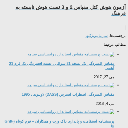
آزمون هوش کتل مقیاس 2 و 3 تست هوش نابسته به
فرهنگ
برچسب‌ها:
سازمانی
ویژگیها
مطالب مرتبط
مقیاس افسردگی بک نسخه 21 سوالی ، تست افسردگی بک فرم 21
آیتمی
می 27, 2017
مقیاس افسردگی اضطراب استرس (DASS) لاویبوند ، 1995
می 4, 2018
پرسشنامه استقامت و پایداری داک ورث و همکاران – فرم کوتاه (Grift-
s)