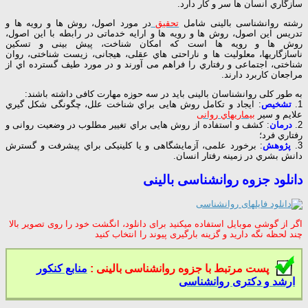
سازگاري انسان ها سر و کار دارد.
رشته روانشناسی بالینی شامل
تحقیق
در مورد اصول، روش ها و رویه ها و
تدریس این اصول، روش ها و رویه ها و ارایه خدماتی در رابطه با این اصول،
روش ها و رویه ها است که امکان شناخت، پیش بینی و تسکین
ناسازگاریها، معلولیت ها و ناراحتی هاي عقلی، هیجانی، زیست شناختی، روان
شناختی، اجتماعی و رفتاري را فراهم می آورند و در مورد طیف گسترده اي از
مراجعان کاربرد دارند.
به طور کلی روانشناسان بالینی باید در سه حوزه مهارت کافی داشته باشند:
1.
تشخیص
: ایجاد و تکامل روش هایی براي شناخت علل، چگونگی شکل گیري
علایم و سیر
بیماریهاي روانی
2.
درمان
: کشف و استفاده از روش هایی براي تغییر مطلوب در وضعیت روانی و
رفتاري فرد؛
3.
پژوهش
: برخورد علمی، آزمایشگاهی و یا کلینیکی براي پیشرفت و گسترش
دانش بشري در زمینه رفتار انسان.
دانلود جزوه روانشناسی بالینی
اگر از گوشی موبایل استفاده میکنید برای دانلود، انگشت خود را روی تصویر بالا
چند لحظه نگه دارید و گزینه بارگیری پیوند را انتخاب کنید
پست مرتبط با جزوه روانشناسی بالینی :
منابع کنکور
ارشد و دکتری روانشناسی