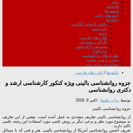
خانه
کتابخانه
نوشته ها
آزمونهای روانی
دانلودها
دانلود کتابهای انگلیسی
پاورپوینت
ویدئو
کتاب های فارسی
کارگاه و سخنرانی
موسیقی آرام بخش
نرم افزار
نظریه های روانشناسی
تماس با مدیر سایت
مشاوره و رواندرمانی
دانلودها
/
کتاب های فارسی
جزوه روانشناسی بالینی ویژه کنکور کارشناسی ارشد و
دکتری روانشناسی
توسط
روان راهنما
·
اکتبر 9, 2018
جزوه روانشناسی بالینی
از روانشناسی بالینی تعاریف متعددي به عمل آمده است. بعضی از این تعاریف
به موضوع مورد نظر و برخی دیگر بر روش علمی مورد استفاده این رشته علمی
تاکید دارند.
تعریف انجمن روانشناسی آمریکا از روانشناسی بالینی: هنر و فنی که با مسائل