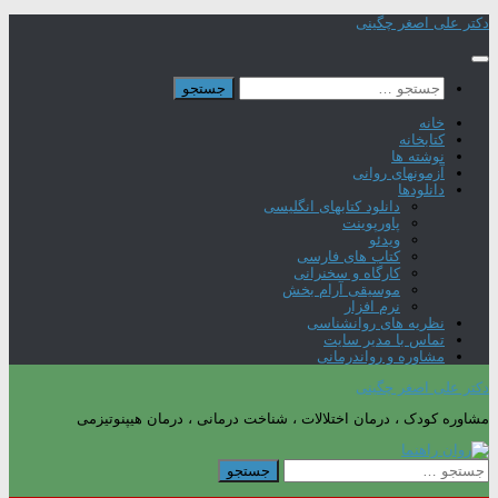
Skip
دکتر علی اصغر چگینی
to
content
جستجو
برای:
خانه
کتابخانه
نوشته ها
آزمونهای روانی
دانلودها
دانلود کتابهای انگلیسی
پاورپوینت
ویدئو
کتاب های فارسی
کارگاه و سخنرانی
موسیقی آرام بخش
نرم افزار
نظریه های روانشناسی
تماس با مدیر سایت
مشاوره و رواندرمانی
دکتر علی اصغر چگینی
مشاوره کودک ، درمان اختلالات ، شناخت درمانی ، درمان هیپنوتیزمی
جستجو
برای: