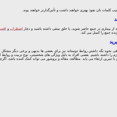
ب کلمات تان نفوذ بهتری خواهند داشت و تأثیرگذارتر خواهند بوند.
د
ه از بیماری در جمع حاضر شوید، یا خلق منفی داشته باشید و دچار
اضطراب
و
افسر
نده جمع را کسل می کند.
رید
نحوه نگه داشتن روابط دوستانه نیز برای بعضی ها بدیهی و یرخی دیگر مشکل است
زم را داشته باشیم. بعضی افراد به دلیل ویژگی های شخصیتی، نوع تربیت و روابط ا
با تمرین ارتقاء می یابد. مطالعه، مقاله و بروشور می تواند کمک کننده باشد، اگ