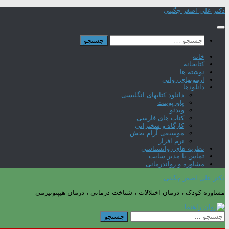
Skip
دکتر علی اصغر چگینی
to
content
جستجو
برای:
خانه
کتابخانه
نوشته ها
آزمونهای روانی
دانلودها
دانلود کتابهای انگلیسی
پاورپوینت
ویدئو
کتاب های فارسی
کارگاه و سخنرانی
موسیقی آرام بخش
نرم افزار
نظریه های روانشناسی
تماس با مدیر سایت
مشاوره و رواندرمانی
دکتر علی اصغر چگینی
مشاوره کودک ، درمان اختلالات ، شناخت درمانی ، درمان هیپنوتیزمی
جستجو
برای: