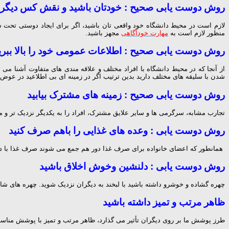
روش دوست یابی صحیح : خودتان باشید و نقش کس دیگری ر
لازم است در محیط دانشگاه خود واقعی تان باشید، اگر برای ایجاد دوستی تحت
منظور لازم است به
مهارت خودآگاهی
مجهز باشید.
روش دوست یابی صحیح : اطلاعات عمومی خود را بالا ببری
از آنجا که در محیط دانشگاه با افراد مختلف و علاقه مندی های متفاوت آشنا
شدن با سلیقه های مختلف دارید بدین ترتیب اگر در زمینه ای بی اطلاعید در عوض 
روش دوست یابی صحیح : زمینه های مشترک بیابید
تجارب مشابه، سرگرمی ها و سایر علایق مشترک، افراد را به یکدیگر نزدیک تر و م
روش دوست یابی : وعده های غذایی را باهم صرف کنید
همانطور که اعضای خانواده برای صرف غذا دور هم جمع می شوند صرف غذا با دوس
روش دوست یابی : دلنشین وخوش اخلاق باشید
چهره گشاده و خوشرو داشته باشید با لبخند به دیگران نزدیک شوید. چهره های شاد و
ظاهر مرتب و تمیز داشته باشید
طرز پوشش ما بر روی دیگران تأثیر می گذارد، ظاهر مرتب و تمیز با پوشش مناس