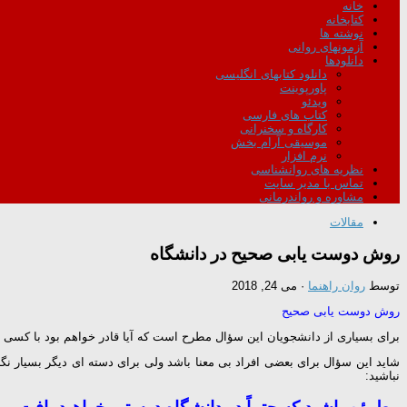
خانه
کتابخانه
نوشته ها
آزمونهای روانی
دانلودها
دانلود کتابهای انگلیسی
پاورپوینت
ویدئو
کتاب های فارسی
کارگاه و سخنرانی
موسیقی آرام بخش
نرم افزار
نظریه های روانشناسی
تماس با مدیر سایت
مشاوره و رواندرمانی
مقالات
روش دوست یابی صحیح در دانشگاه
توسط
روان راهنما
·
می 24, 2018
روش دوست یابی صحیح
برای بسیاری از دانشجویان این سؤال مطرح است که آیا قادر خواهم بود با کسی 
شاید این سؤال برای بعضی افراد بی معنا باشد ولی برای دسته ای دیگر بسیار نگ
نباشید:
مطمئن باشید که حتماً در دانشگاه دوستی خواهید یافت