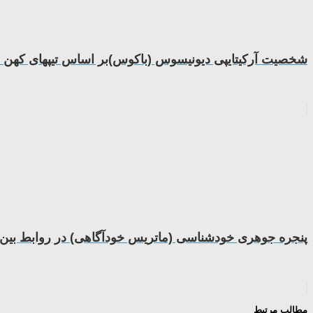
شخصیت آرکیتایپی دیونیسوس (باکوس)بر اساس تیپهای کهن ال
پنجره جوهری خودشناسی (ماتریس خودآگاهی) در روابط بین
مطالب مرتبط