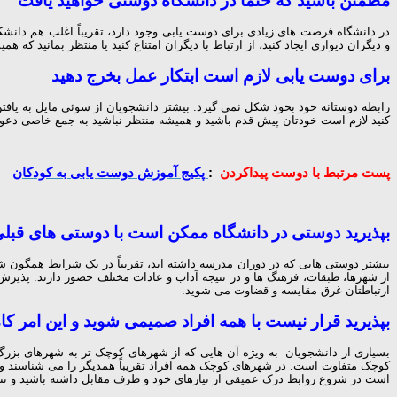
در دانشگاه فرصت های زیادی برای دوست یابی وجود دارد، تقریباً اغلب هم دان
و دیگران دیواری ایجاد کنید، از ارتباط با دیگران امتناع کنید یا منتظر بمانید که 
برای دوست یابی لازم است ابتکار عمل بخرج دهید
رابطه دوستانه خود بخود شکل نمی گیرد. بیشتر دانشجویان از سوئی مایل به یافتن
کنید لازم است خودتان پیش قدم باشید و همیشه منتظر نباشید به جمع خاصی دعو
پست مرتبط با دوست پیداکردن
:
پکیج آموزش دوست یابی به کودکان
بپذیرید دوستی در دانشگاه ممکن است با دوستی های قبل
بیشتر دوستی هایی که در دوران مدرسه داشته اید، تقریباً در یک شرایط همگون ش
از شهرها، طبقات، فرهنگ ها و در نتیجه آداب و عادات مختلف حضور دارند. پذیر
ارتباطتان غرق مقایسه و قضاوت می شوید.
بپذیرید قرار نیست با همه افراد صمیمی شوید و این امر کا
بسیاری از دانشجویان به ویژه آن هایی که از شهرهای کوچک تر به شهرهای بزرگ ت
کوچک متفاوت است. در شهرهای کوچک همه افراد تقریباً همدیگر را می شناسند و ا
است در شروع روابط درک عمیقی از نیازهای خود و طرف مقابل داشته باشید و تنها 