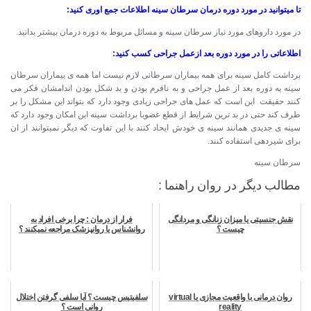
تا میتوانید در مورد دوره درمان سرطان سینه اطلاعات جمع اوری کنید:
در مورد داروهای مورد نیاز سرطان سینه و مسائل مربوط به دوره درمان بیشتر بدانید.
اطلاعاتی را در مورد دوره بعد ازعمل جراحی کسب کنید:
برداشت کامل سینه برای همه بیماران سرطانی لازم نیست اما همه ی بیماران سرطان
سینه به دوره بعد از عمل جراحی و به نافرم بودن و بد شکل بودن اندامشان فکر می
کنند حقیقت این است که عمل های جراحی زیادی وجود دارد که بتواند این مشکل را بر
طرف کند حتی در بد ترین شرایط از قطع عضویا برداشت سینه این امکان وجود دارد که
سینه ی جدیدی همانند سینه ی خودش ایحاد کنند با این تفاوت که دیگر نمیتوانند از ان
برای شیردهی استفاده کنند.
سرطان سینه
مطالب دیگر در روان راهنما :
نقش جنسیتی یا میزان زنانگی و مردانگی
فرار از درمان : چرا برخی افراد به
چیست ؟
روانشناس یا روانپزشک مراجعه نمیکنند ؟
روان درمانی با واقعیت مجازی یا virtual
سلفیتیس چیست ؟ آیا سلفی گرفتن اختلال
reality
روانی است ؟