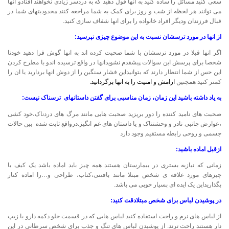
سعی کنید مسائل را ساده کنید به انها قول دهید که به دردسر زیادی نخواهند افتادو انها
می توانند هر لحظه از شب و روز برای کمک به شما مراجعه کنند محدودیتهای شما در
قبال فرزندان ودیگر افراد خانواده را برای انها شفاف سازی کنید.
از انها در مورد ترسشان نسبت به این موضوع چیزی نپرسید:
اگر انها قبلا در مورد ترسشان با شما صحبت کرده اند به انها گوش فرا دهید خودتا
شخصا برای پرسش این سوالات پیشقدم نشویدانها در واقع ترسیده اندو با مطرح کردن
این حس از شما انتظار دارند که بتوانیداین فشار سنگین را از دوش انها بردارید یا ان را
کمتر کنید همچنین
ارامش و امنیت را به انها برگردانید.
به یاد داشته باشید این زمان، زمان مناسبی برای گفتن داستانهای ترسناک نیست:
صحبت های نامید کننده را دور بریزید صحبت هایی مانند مرگ های دردناک،خود کشی
،عوارض جانبی نادر و وحشتناک و یا داستان های غم انگیز.درواقع ثایت شده بین حالات
جسمی و روحی رابطه مستقیم وجود دارد
ازقبل اماده باشید:
زمانی که نیازبه بستری در بیمارستان هستند همه چیز باید اماده باشد یک کیف با
چیزهای مورد علاقه ی شخص مبتلا مانند بافتنی،کتاب، طراحی و…را اماده کنار
بگذاریداین یک ایده ای بسیار خوبی می باشد.
در پوشیدن لباس برای شخص مبتلادقت کنید:
از لباس های نرم و راحت استفاده کنید لباس هایی که در قسمت جلو دکمه دارو یا زیپ
دار هستند راحت ترند. از پوشیدن لباس های تنگ و جذب برای شخص سرطانی در این