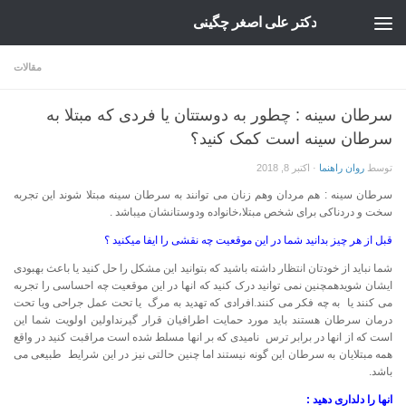
دکتر علی اصغر چگینی
Skip to content
مقالات
سرطان سینه : چطور به دوستتان یا فردی که مبتلا به
سرطان سینه است کمک کنید؟
توسط
روان راهنما
·
اکتبر 8, 2018
سرطان سینه : هم مردان وهم زنان می توانند به سرطان سینه مبتلا شوند این تجربه
سخت و دردناکی برای شخص مبتلا،خانواده ودوستانشان میباشد .
قبل از هر چیز بدانید شما در این موقعیت چه نقشی را ایفا میکنید ؟
شما نباید از خودتان انتظار داشته باشید که بتوانید این مشکل را حل کنید یا باعث بهبودی
ایشان شویدهمچنین نمی توانید درک کنید که انها در این موقعیت چه احساسی را تجربه
می کنند یا به چه فکر می کنند.افرادی که تهدید به مرگ یا تحت عمل جراحی ویا تحت
درمان سرطان هستند باید مورد حمایت اطرافیان قرار گیرنداولین اولویت شما این
است که از انها در برابر ترس نامیدی که بر انها مسلط شده است مراقبت کنید در واقع
همه مبتلایان به سرطان این گونه نیستند اما چنین حالتی نیز در این شرایط طبیعی می
باشد.
انها را دلداری دهید :