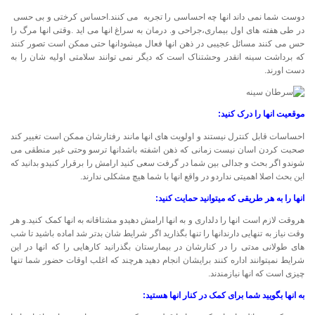
دوست شما نمی داند انها چه احساسی را تجربه می کنند.احساس کرختی و بی حسی
در طی هفته های اول بیماری،جراحی و. درمان به سراغ انها می اید .وقتی انها مرگ را
حس می کنند مسائل عجیبی در ذهن انها فعال میشودانها حتی ممکن است تصور کنند
که برداشت سینه انقدر وحشتناک است که دیگر نمی توانند سلامتی اولیه شان را به
دست اورند.
موقعیت انها را درک کنید:
احساسات قابل کنترل نیستند و اولویت های انها مانند رفتارشان ممکن است تغییر کند
صحبت کردن اسان نیست زمانی که ذهن اشفته باشدانها ترسو وحتی غیر منطقی می
شوندو اگر بحث و جدالی بین شما در گرفت سعی کنید ارامش را برقرار کنیدو بدانید که
این بحث اصلا اهمیتی نداردو در واقع انها با شما هیچ مشکلی ندارند.
انها را به هر طریقی که میتوانید حمایت کنید:
هروقت لازم است انها را دلداری و به انها ارامش دهیدو مشتاقانه به انها کمک کنید.و هر
وقت نیاز به تنهایی دارندانها را تنها بگذارید اگر شرایط شان بدتر شد اماده باشید تا شب
های طولانی مدتی را در کنارشان در بیمارستان بگذرانید کارهایی را که انها در این
شرایط نمیتوانند اداره کنند برایشان انجام دهید هرچند که اغلب اوقات حضور شما تنها
چیزی است که انها نیازمندند.
به انها بگویید شما برای کمک در کنار انها هستید: