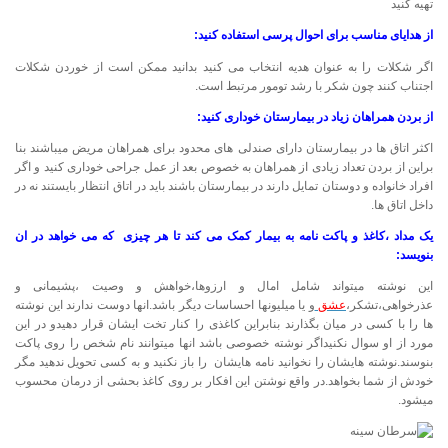
تهیه کنید
از هدایای مناسب برای احوال پرسی استفاده کنید:
اگر شکلات را به عنوان هدیه انتخاب می کنید بدانید ممکن است از خوردن شکلات
اجتناب کنند چون شکر با رشد تومور مرتبط است.
از بردن همراهان زیاد در بیمارستان خوداری کنید:
اکثر اتاق ها در بیمارستان دارای صندلی های محدود برای همراهان مریض میباشند بنا
براین از بردن تعداد زیادی از همراهان به خصوص بعد از عمل جراحی خوداری کنید و اگر
افراد خانواده و دوستان تمایل دارند در بیمارستان باشند باید در اتاق انتظار بایستند نه در
داخل اتاق ها.
یک مداد ،کاغذ و پاکت نامه به بیمار کمک می کند تا هر چیزی که می خواهد در ان
بنویسد:
این نوشته میتواند شامل امال و ارزوها،خواهش و وصیت ،پشیمانی و
عذرخواهی،تشکر،
عشق
و یا میلیونها احساسات دیگر باشد.انها دوست ندارند این نوشته
ها را با کسی در میان بگذارند بنابراین کاغذی را کنار تخت ایشان قرار دهیدو در این
مورد از او سوال نکنیداگر نوشته خصوصی باشد انها میتوانند نام شخص را روی پاکت
بنوسند.نوشته هایشان را نخوانید نامه هایشان را باز نکنید و به کسی تحویل ندهید مگر
خودش از شما بخواهد.در واقع نوشتن این افکار بر روی کاغذ بحشی از درمان محسوب
میشود.