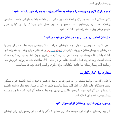
دوره خوداری کنید.
تمام مدارک لازم و مربوطه را همیشه به هنگام ویزیت به همراه خود داشته باشید:
دکتر ممکن است به مدارک و اطلاعات پزشکی نیاز داشته باشدمدارکی مانند تشخیص
پزشک،بافت برداري،نتایج تست،نسخ و دستورالعمل های پزشک را در کیفی قرار
دهیدودر هر ویزیت همراه خود داشته باشید.
به ایشان اطمینان دهید از بچه هایشان مراقبت میکنید:
سعی کنید به بهترین نحواز بچه هایشان مراقبت کنیدوقتی بچه ها به دیدار پدر یا
مادرشان به بیمارستان میروند کیفی از
اسباب بازی
و غذاهای میان وعده به همراه خود
داشته باشید تا حوصله ی بچه ها در بیمارستان سر نرود چون فضای بیمارستان خسته
کننده است و به ندرت غذا یا اسنک هایی را در طی 24 ساعت شبانه روزبه فروش می
رسانند اکثربیمارستان ها فاقد امکاناتی برای بازی و استراحت بچه ها میباشند
مقداری پول کنار بگذارید:
تا جایی که می توانید مبلغی را به صورت پول نقد به همراه خود داشته باشید چون ممکن
است دستگاه عابر بانک در اطراف شما نباشدو شما به یک پرستار بچه نیاز داشته باشید
تا شما را در گرفتن بچه ،گرفتن تاکسی،بردن بچه ها به خانه،گرفتن غذاو یا هر مسئله
یپیش بینی نشده ای کمک کند.
در مورد رژیم غذایی دوستتان از او سوال کنید:
اگر بیمارستان به او اجازه میدهد مقداری غذای خانگی یا اماده از رستوران برای ایشان