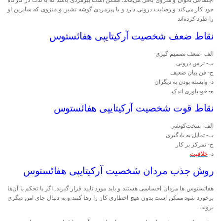
اجتماعی ناتوان و منزوی باقی می‌ماند. ممکن است پیرمردی باشد که با لذت در کارگاه
خود کار می‌کند و رضایت درونی دارد و یا پیرمردی گوشه نشین و منزوی که سایرین او
را طرد کرده‌اند
نقاط ضعف شخصیت آرکیتایپی هفائستوس
الف- ضعف تصمیم گیری
ب- ترس درونی
ج- فن بیان ضعیف
د- وابسته بودن به دیگران
ه- خودباوری اندک
نقاط قوت شخصیت آرکیتایپی هفائستوس
الف- سخت‌کوشی
ب- تمایل به یادگیری
ج- تمرکز بر کار
د-
خلاقیت
روش جذب مردان شخصیت آرکیتایپی هفائستوس
هفائستوس ها مردان احساسی هستند و باید مورد تایید قرار گیرند. اگر با تحکم با آن‌ها
برخورد شود ممکن است بدون هیچ اخطاری کار را رها کنند و به دنبال جای امن دیگری
بروند.