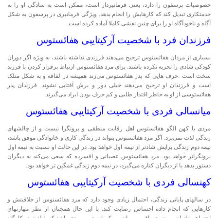
خصوصیات پرسفون را دارد، یعنی فرمانبردار است، ممکن است به سادگی او را به
خدمتکاری تبدیل کند که کارهایش را انجام بدهد. ویژگی فرمانبری در پرسفون به شکل
آگاه و ناخودآگاه او را برای چنین نقشی کاملا آماده کرده است.
فرزندان فرد با شخصیت آرکیتایپی هفائستوس
بسیاری از مردان هفائستوس ترجیح می‌دهند فرزندی نداشته باشند، به ویژه اگر دوران
کودکی شادی را تجربه نکرده باشند. برای مرد هفائستوس ارتباط برقرار کردن با فرزند
سخت است .حرف هایی که پدر هفائستوس می‌زند همیشه در لفافه و به شکل متلک
است و فرزندان او ترجیح می‌دهند خیلی دور و برش آفتابی نشوند. فرزندان پدر
هفائستوسی از او به خاطر اقتدار طلبی و کم حرف بودن ایراد می‌گیرند.
میانسالی فردی با شخصیت آرکیتایپی هفائستوس
مردی با کهن الگو هفائستوس اهل رقابت منطقی و برونگرا نیست و از چالشهای
زندگی لذت نمی‌برد. اگر مرد هفائستوس بتواند در زندگی کاری و خانوادگی موفق باشد،
نیمه دوم زندگی برایش شادتر از نیمه اول خواهد بود. در این حالت او نسبت به نیمه اول
برونگراتر خواهد بود. مرد هفائستوس عصبانی و افسرده که سعی می‌کند به دیگران
دستور بدهد یا از دیگران کناره می‌گیرد، در نیمه دوم زندگی غمگین تر خواهد بود.
کهنسالی فردی با شخصیت آرکیتایپی هفائستوس
در سالهای پایانی زندگی، احتمال زیادی وجود دارد که مرد هفائستوس از خلاقیتش و
کارهایی که انجام داده احساس رضایت کند. با این حال همچنان از نظر مهارتهای