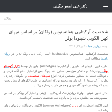
دکتر علی اصغر چگینی
Skip to content
مقالات
شخصیت آرکیتایپی هفائستوس (ولکان) بر اساس تیپهای
کهن الگویی شینودا بولن
توسط
روان راهنما
·
اکتبر 23, 2019
شخصیت آرکیتایپی هفائستوس hephaestus (تیپ آرکی تایپی ولکان) را در
روان
راهنما
مطالعه کنید
نظریه کهن الگوهای اساطیری یا آرکتایپ‌ها (Archetype) اولین بار توسط
کارل گوستاو
یونگ
روانپزشک و متفکر سوئیسی مطرح شد. یونگ پس از تحلیل ناخودآگاه فردی و
ناخودآگاه جمعی به منظور مشخص کردن انواع
تیپ‌های شخصیتی
و الگوهای رفتاری،
نظریه آرکتایپ‌ها را ارائه داد. وی معتقد بود که انسان‌ها بر طبق الگوهای از پیش تعیین
شده که ریشه در ناخودآگاه فردی و جمعی دارند، رفتار می‌کنند.
دکتر «جین شینودا بولن» روان‌پزشک آمریکایی – ژاپنی و تحلیل‌گر یونگی بر اساس
اسطوره‌شناسی هلنیزم مردم را به پانزده تیپ شخصیتی تقسیم کرده‌است.
کهن الگوی اسطوره ای
زنان
(women Archetypes) الگوی ناخودآگاه انرژیهای روان
زنانه است.