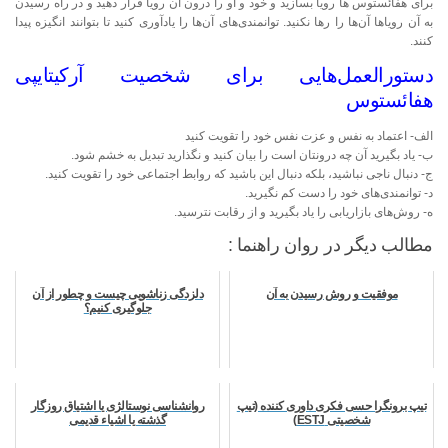
برای هفائستوس ها رویا بسازید و خود و او را درون آن رویا قرار دهید و در راه رسیدن
به آن رویاها آن‌ها را رها نکنید. توانمندی‌های آن‌ها را یادآوری کنید تا بتوانند انگیزه پیدا
کنند.
دستورالعمل‌هایی برای شخصیت آرکیتایپی
هفائستوس
الف- اعتماد به نفس و عزت نفس خود را تقویت کنید
ب- یاد بگیرید آن چه درونتان است را بیان کنید و نگذارید تبدیل به خشم شود.
ج- دنبال ناجی نباشید، بلکه دنبال این باشید که روابط اجتماعی خود را تقویت کنید.
د- توانمندی‌های خود را دست کم نگیرید.
ه- روش‌های بازاریابی را یاد بگیرید و از رقابت نترسید.
مطالب دیگر در روان راهنما :
موفقیت و روش رسیدن به آن
دلزدگی زناشویی چیست و چطور از آن
جلوگیری کنیم؟
تیپ برونگرا حسی فکری داوری کننده (تیپ
روانشناسی نوستالژی یا اشتیاق روزگار
شخصیتی ESTJ)
گذشته یا اشیاء قدیمی