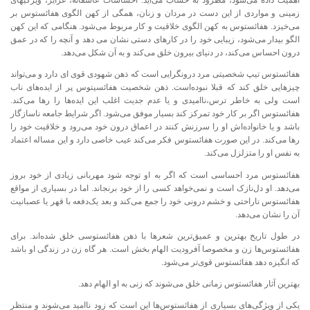
اهمیت داده می‌شود، مطرود به حساب می‌آید. احساسات عاشقانه، غرایز، ویژگیهای
زمینی و مواردی از این دست در مردان و زنان، همگی از کهن الگوی هفائستوس بر
می‌خیزد. هفائستوس به کهن الگوی خلاقیت و کار مربوط می‌شود. هنگامی که این کهن
الگو بیدار می‌شود، زیبایی خود را در کارهای دستی نشان می دهد و آنچه را که در عمق
درون احساس می‌کند، در دنیای بیرون خلق می‌کند و به آن شکل می‌دهد.
هفائستوس تیپ شخصیتی مرد درونگرایی است که ذهن شهودی قوی ای دارد و می‌تواند
چیزهایی خلق کند که قبلا نبوده‌است. ذهن شخصیت هفائسیتوس پر از ایده‌های ناب
است ولی به خاطر ترس،ناامیدی و یا عدم جدیت اغلب این ایده‌ها را رها می‌کند.
هفائستوس اگر بر کار خود تمرکز کند بسیار موفق می‌شود. اگر شرایط جامعه ناسازگار
باشد و یا خانواده‌اش او را سرزنش کنند در اعماق درون خود می‌رود و خلاقیت خود را
رها می‌کند. در این صورت هفائستوس فکر می‌کند عیب خاصی دارد و این مساله اعتماد
به نفس او را متزلزل می‌کند.
هفائستوس مرد احساسی است که اگر به او توجه شود مهربانی زیادی از خود بروز
می‌دهد. او دل‌نازک است و نمی‌خواهد کسی را از خود برنجاند. اما در بسیاری از مواقع
هفائستوس ناراحتی و خشم درونی خود را جمع می‌کند و بعد یک‌دفعه با قهر یا عصبانیت
آن را نشان می‌دهد.
در طول تاریخ بهترین و عمیق‌ترین شعرها با ذهن هفائستوسی خلق شده‌اند. برای
هفائستوس‌ها زن و مخصوصا آفرودیت الهام بخش است. هر گاه زن در زندگی او باشد
که انگیزه دهد هفائستوس قوی‌تر می‌شود.
بهترین آثار هفائستوس زمانی خلق می‌شوند که زنی به او الهام دهد.
یکی از ویژگی‌های بسیاری از هفائستوس‌ها این است که زود ناامید می‌شوند و منتظر