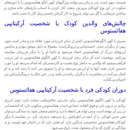
هستند، مهم است. پدر و مادر می توانند ویژگیهای کهن الگو هفائستوس را با دوره‌های
سکوت در این نوع کودکان پرورش بدهند. کار کردن با اسباب بازی‌های خانه سازی و
ساختن چیزهایی با گل می تواند شروع به کار گرفتن تجسم برای کار با دست باشد.
چالش‌های والدین کودک با شخصیت آرکیتایپی
هفائستوس
پسری با کهن الگو هفائستوس کمتر از سایر فرزندان مورد علاقه پدر و مادر است چون
بیش از دیگران جدی، احساساتی و درونگراست. معمولا به دلیل موفق نبودن و نداشتن
آرزوهای بزرگ از هفائستوس انتقاد می‌شود و دائما او را با دیگر فرزندان مقایسه
می‌کنند. موقعیت ایده آل برای رشد فرزندی با کهن الگوی هفائستوس به این ترتیب
فراهم میشود که والدین به خاطر نوع ذهنیت و کاردستی‌ای که انجام می‌دهد او را مورد
تحسین قرار دهند. آنها به او ارزش می‌دهند و او را تشویق می کنند تا رشد کند و به او
کمک می‌کنند در معاشرت با دیگران راحت‌تر باشد و در عین حال به درونگرایی‌اش نیز
احترام می‌گذارد.
دوران کودکی فرد با شخصیت آرکیتایپی هفائستوس
کودکی با کهن الگوی هفائستوس برای مادرش چالش‌هایی سخت دارد، چون انرژی
زیادی در درون دارد و فوق العاده حساس است. هفائستوس سکوتی دارد که آتشفشانی
در زیر آن نهفته است و می تواند هر لحظه با درد و خشم منفجر شود. به سادگی می‌توان
ذهن چنین کودکی را از آنچه در اطرافش رخ می‌دهد، منحرف کرد. در مقایسه با دیگر
کودکان هفائستوس شخصیتی سنگین دارد. او ذهنی دارد که در اختیار خود اوست و به
سادگی در کاری که به آن مشغول شده، غرق می‌شود.