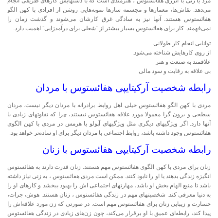
مرد یا زنی با انرژی هفائستوس ، هنرمندی است که با دستهایش کارهای ظریفی انجام
می‌دهد. نقاش‌ها، معمارها و مجسمه سازها نمونه‌هایی روشن از افرادی با کهن الگو
هفائستوس هستند. آنها نیز به سادگی غرق کارشان می‌شوند و گذشت زمان را
نمی‌فهمند. کار برای هفائستوس بسیار بیشتر از “شغلی برای درآمدزایی” اهمیت دارد.
توانایی انجام کار طولانی
از روی کارهایش شناخته می‌شود.
علاقمند به صنعت و هنر
بی علاقه به رقابت و سود مالی
رابطه شخصیت آرکیتایپی هفائستوس با مردان
مردی با کهن الگو هفائستوس خیلی اهل روابط برادرانه با مردان دیگر نیست. مردان
سطحی و برون گرا معمولا مورد علاقه هفائستوس نیستند، چرا که تفاوتهای زیادی با
آنها دارد. اگر ویژگیهای دیگری مثل ویژگیهای آپولو یا هرمس در مردی با کهن الگوی
هفائستوس وجود داشته باشد، روابط اجتماعی با مردان دیگر برای او ساده‌تر خواهد بود.
رابطه شخصیت آرکیتایپی هفائستوس با زنان
زنان برای مردی با کهن الگوی هفائستوس مهم هستند. زنان قدرت دارند به هفائستوس
انگیزه زندگی بدهند یا او را نابود کنند. ممکن است مردی هفائستوس ، به زنی نیاز داشته
باشد تا منبع الهام بخش او باشد، مهارتهای اجتماعی اش را بهبود ببخشد و کارهای او را
به دنیا معرفی کند. شخصیتهای مهم در زندگی هفائستوس ، زنان هستند. هوش، جرات،
جسارت و زیبایی زنان برای هفائستوس مهم است. در صورتی که زن مورد علاقه‌اش را
پیدا کند، رابطه‌ای عمیق با او برقرار می‌کند، چون زن‌های زیادی در زندگی هفائستوس