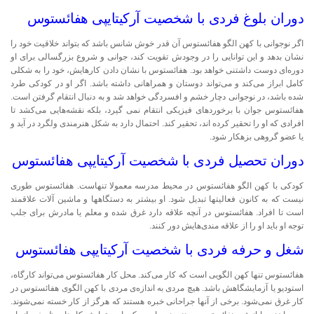
دوران بلوغ فردی با شخصیت آرکیتایپی هفائستوس
اگر نوجوانی با کهن الگو هفائستوس آن قدر خوش شانس باشد که بتواند خلاقیت خود را
نشان بدهد و این توانایی را در وجودش تقویت کند، جوانی و شروع بزرگسالی برای او
دوره‌ای دوست داشتنی خواهد بود. هفائستوس با نشان دادن کارهایش، خود را به شکلی
کامل ابراز می‌کند و می‌تواند دوستان و همراهانی داشته باشد. اگر او در کودکی طرد
شده باشد، در نوجوانی دچار خشم و افسردگی خواهد شد و به دنبال انتقام گرفتن است.
هفائستوس جوان با برخوردهای فیزیکی انتقام نمی گیرد، بلکه نقشه‌هایی می‌کشد تا
افرادی که او را تحقیر کرده اند، تحقیر کند. احتمال دارد به شکل هنرمندی ولگرد در آید و
یا عضو گروهی بزهکار شود.
دوران تحصیل فردی با شخصیت آرکیتایپی هفائستوس
کودکی با کهن الگو هفائستوس در محیط مدرسه معمولا تنهاست. هفائستوس طوری
نیست که به کانون فعالیتها تبدیل شود. او بیشتر به دستگاهها و ماشین آلات علاقمند
است تا افراد. هفائستوس در آنچه علاقه دارد غرق شده و معلم یا مادرش برای جلب
توجه او باید او را از علاقه مندی‌هایش دور کنند.
شغل و حرفه فردی با شخصیت آرکیتایپی هفائستوس
هفائستوس تنها کهن الگویی است که کار می‌کند. محل کار هفائستوس می‌تواند کارگاه،
استودیو یا آزمایشگاهش باشد. هیچ مردی به اندازه‌ی مردی با کهن الگوی هفائستوس در
کار غرق نمی‌شود. برخی از آنها جراحانی خبره هستند که هرگز از کار خسته نمی‌شوند.