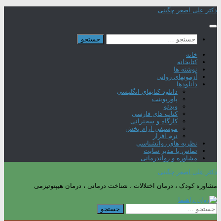
Skip
دکتر علی اصغر چگینی
to
content
جستجو
برای:
خانه
کتابخانه
نوشته ها
آزمونهای روانی
دانلودها
دانلود کتابهای انگلیسی
پاورپوینت
ویدئو
کتاب های فارسی
کارگاه و سخنرانی
موسیقی آرام بخش
نرم افزار
نظریه های روانشناسی
تماس با مدیر سایت
مشاوره و رواندرمانی
دکتر علی اصغر چگینی
مشاوره کودک ، درمان اختلالات ، شناخت درمانی ، درمان هیپنوتیزمی
جستجو
برای: