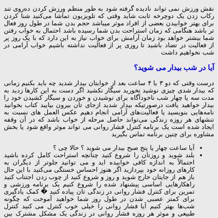
نقش ورزش نمی تواند نادیده گرفته شود به طور منظم ورزش کردن ده‌روی تند
رکاب زدن یک دوچرخه ثابت شاید وقتی که تلویزیون تماشا می‌کنید شنا کردن
برای بهتر خوابیدن بعضی از افراد موثر میباشد حجم بدن شما در طول روز فعال
تر باشد هنگامی که زمان استراحت بدن شما رسیده باشد احتمال به خواب رفتن
شما بیشتر خواهد بود زمان آرامش برای خواب نیاز به این دارد که با یک روز پر
از فعالیت در تضاد باشید تا روزی پر از فعالیت نداشته باشیم خواب آرامی در
شب نخواهیم داشت
آیا در شب بیدار می شوید؟
درست وقتی که دو ۳ یا ۴ ساعت بعد از خوابتان بیدار شدید چه باید بکنیم زمانی
که بیدار شدی چیزی نوشید نخورید سیگار نکشید اگر دست به این کارها زدید به
مدت سه یا چهار شب ناخودآگاه برای نوشیدن و خوردن و سیگار کشیدن خود را
بیدار خواهید یافت درصورتیکه بیدار شدید ازجای تان بیرون بیایید کتاب بخوانید
نامه‌هایی بنویسید یا فعالیت‌های آرامی انجام دهیم عکس العمل های نسبت به
تنشهای هر روزه زندگی می‌تواند حاصل مرحله از خواب باشد که در آن وقفه
ایجاد شده است یک برنامه کنترل فشار روانی می تواند موثر واقع شود یا بخش
مشاوره برای چنین برنامه تماس بگیرید
آیا ساعت چهار یا پنج صبح بیدار می شوید ؟ حالا چی ؟
بلند شوید و روزتان را شروع کنید چنانچه استراحت کامل کرده باشید
احتمالاً به اندازه کافی خوابیده اید و می توانید جلوتر از دیگران به
کارهای روزانه خود بپردازید اگر هنوز احساس خستگی می‌کنید با این حال
باز هم از جایتان خارج شوید و روز و شروع کنید از چوب زدن اجتناب کنید
راهکارهایی اساسی پیشنهاد شده را شروع کنیم یک برنامه ورزشی و
تمرین برای کنترل فشار روانی در زندگی تان پیاده کنید � کمک یادگیری
برای کمتر عصبی شدن در طول روز شما خواهید آموخت که چگونه
شب‌ها بهتر کنیم آیا فشار روانی را خیلی خوب کنترل می کنید کنترل
طبیعی و موثر هر روزه فشار روانی در زندگی یک مشکل مشترک بین