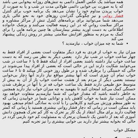
همه میباشد یک عکس العمل دائمی به تنش‌های روزانه بیخوابی می باشد
که یا به صورت بی خوابی دائمی طولانی مدت در شب و یا به صورت از
خواب پریدن مداوم خود را نشان می‌دهد یک برنامه خوب برای کنترل
فشار روانی
و نیز چگونگی گذراندن روزهای خود به نحو عالی یاری
می‌دهد شما می‌توانید برای برنامه‌های کنترل تنش از مراکز مشاوره و
مراکز سلامت روانی که در این زمینه فعالیت می‌کنند و پزشک خانواده
اطلاعاتی به دست آورید بیشتر بیمارستان ها چنین برنامه هایی را برای
کمک به مردم به منظور افزایش سلامتی بیشتر در روش زندگی پیشنهاد
می کند
شما به چه میزان خواب ، نیازمندید ؟
میزان نیاز به خواب از فردی به فرد دیگر متفاوت است بعضی از افراد فقط به
چهار ساعت خواب در شب نیاز دارد بعضی دیگر به نظر می رسد که به دست
ساعت خواب نیاز داشته باشند بعضی افراد از اینکه فقط ۵ یا ۶ ساعت در شب
می‌خوابند شکایت دارند این در حالی است که بعضی از افراد پیدا می‌شوند در
حالی که خستگی را برطرف شده و در طول روز خوبی کار میکند ۵ تا ۶ ساعت
خواب تمام آن چیزی است که آنها بیشتر مواقع نیاز دارند آنها دچار بی‌خوابی
نیستند بعضی دیگر از مردم بعد از هشت ساعت خواب باز از آن به بیش از
متوسط حق طبیعی دارند فقط یک ساعت خواب فه تر با آنها در برطرف شدن
خستگی کمک می‌کند امتحان کنید تا بفهمید به چه میزان خواب نیاز دارید همچنین
به خاطر داشته باشید که مقدار خوابی که شما نیازمندیم متفاوت خواهد بود
ممکن است نیاز شما به خواب کاهش یابد و توانایی شما در خوابیدن زمانی که
به طور منظم ورزش می‌کنید و کارهایی را با لذت به سادگی انجام میدهی بهبود
یابد ممکن است در زمانی که دچار فشار روانی بیشتری هستید یا زمانی که کمتر
فعالیت دارید برای مثال انتقاد از یک کار پر تحرک به کار کم تحرک همچون دانش
آموزی که بعد از داشتن یک تابستان پرتحرک به مسئولیت کم خود بازمی گردد در
حالی که بخوابه بیشتر نیاز دارید بی خوابی بیشتری را نیز تجربه کنیم
مشکل خواب