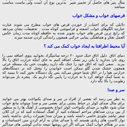
مثال پنیر های حاصل از تخمیر شیر بدترین نوع آن است ولی ماست مناسب
میباشد .
قرصهای خواب و مشکل خواب
دلایلی که برای اجتناب از خوردن قرص های خواب مطرح می شوند عبارت
عبارتند الگوهای خواب آشفته و فراموشی کوتاه مدت . تحقیقات نشان می‌دهد
که رایج ترین قرص های خواب تجویز شده به حافظه کوتاه مدت زمان عکس
العمل تفکر و هماهنگی بینایی حرکتی همچون رانندگی کردن صدمه میزند
آیا محیط اطرافتا به ایجاد خواب کمک می کند ؟
دمای اتاق دلیل اتاق خنک حدود ۲۰ درجه سانتیگراد بخوابید پتوی اضافه نمی را
روی تان بندازید یا یکی زیر تشک اضافه کنیم به جای اینکه حرارت اتاق را بالا
ببرید . سعی کنید که اتاق خود را خنک نگه دارید رطوبت حتی یک مسئله جزئی
همچون خشک شدن گلو ممکن است خوابیدن را مختل کند تر دستگاه‌های
حرارتی هوا را در اتاق شما خوش می‌کند پس یک دستگاه بخور کنید تا ببینید که
به شما کمک خواهد کرد یا نه حرارت را پایین نگه داریم یک پنجره باز می‌تواند
رطوبت را بالا نگه دارد
سر و صدا
به نظر می رسد که بعضی از افراد در سر و صدای یکنواخت بهتر می خوابند
برای مثال صدای کولر در حیاط پشتی برای بعضی سر و صدا میتواند مانع خواب
شان شود علاوه بر صدای یکنواخت کولر انواع بخصوصی از آهنگ ها را به منظور
از بین بردن صداهای مزاحم استفاده کنید از آهنگ استفاده کنید که در آن کلان
شعر نباشد ملودی خاصی داشته باشد و میزان صدا تغییرات زیادی نداشته باشد
نوار کاست های زیادی هستند که با صدای شان به آرام کردن متن احساسات و
بدن در هنگام خواب کمک می‌کند اگر این روشها نتیجه ندادن گوشی های صداگیر