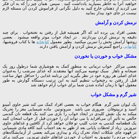
خواهید آنرا به خاطر بسپارید یادداشت کنید . سپس همان چیز را که به آن فکر
می کردید از ذهنتان خارج کنید به دلیل نگرانی از فراموش کردن آن مسئله لازم
نیست در جای خود بیدار بمانید
نرمش کردن و آرامش
بعضی افراد پی برده اند که اگر همیشه قبل از رفتن به تختخواب . برای چند
دقیقه به نرمش کردن بپردازنند . در ایجاد خواب موثر واقعه میشود . بعضی
روشها آرامش بخش را تمرین میکننید. بطور معمول
کتابخانه
ها با کتاب فروشیها،
کتابهایی
راجبع گسترش نرمش کردن و آرامش یافتن دارند.
مشکل خواب و خوردن یا نخوردن
بعضی مراکز خواب درمانی به منظور کمک به هوشیاری شما درطول روز یک
صبحانه و ناهار سبک توصیه می‌کنند آنها معتقدند که غذای سرشب را به‌عنوان
غذای اصلی هر روزه خود در نظر بگیرید این برنامه غذایی را حداقل چهار ساعت
قبل از رفتن به رختخواب تنظیم کنید به این ترتیب دستگاه گوارش به طور
معقول آنها تا زمان آماده شدن شما برای خواب آرام خواهد شد
شیر گرم و مشکل خواب
یک لیوان شیر گرم هنگام خواب به بعضی افراد کمک می کند شیر حاوی آمینو
اسید و تریپتوفان ضروری می باشد سروتونین ماده شیمیایی مغز را تحریک
میکند به یک نقش کلیدی در ایجاد خواب را بازی می کنند یک قطعه نان گندمی
خالص به تأثیر آن می‌افزاید یا می تواند آن را خوردن قبل از خواب امتحان کنید
یک قطعنامه گندمی به جذب کلیپ تو فلان خواهد کرد از کافئین و غذاهای حاوی
تیروزین زیاد از لحظات پایانی بعد از ظهر به بعد اجتناب کنید کافه مادی شیمیایی
در قهوه چای شکلات ایجاد تحرک زیاد و بیداری می‌کند بعضی از آزمایشگاه‌های
خواب مردم را تشویق به اجتناب از خوردن غذاهای حاوی تیروزین می‌کنند برای