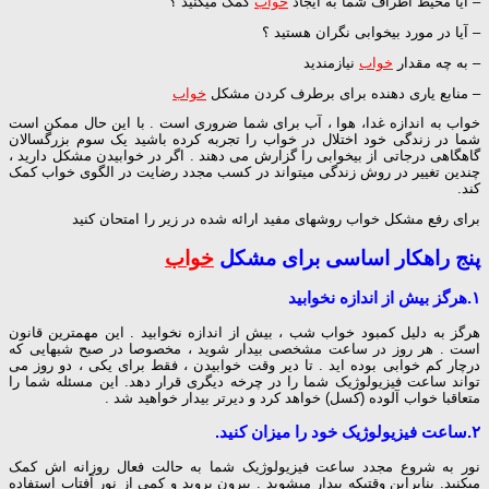
– آیا محیط اطراف شما به ایجاد
خواب
کمک میکنید ؟
– آیا در مورد بیخوابی نگران هستید ؟
– به چه مقدار
خواب
نیازمندید
– منابع یاری دهنده برای برطرف کردن مشکل
خواب
خواب به اندازه غدا، هوا ، آب برای شما ضروری است . با این حال ممکن است
شما در زندگی خود اختلال در خواب را تجربه کرده باشید یک سوم بزرگسالان
گاهگاهی درجاتی از بیخوابی را گزارش می دهند . اگر در خوابیدن مشکل دارید ،
چندین تغییر در روش زندگی میتواند در کسب مجدد رضایت در الگوی خواب کمک
کند.
برای رفع مشکل خواب روشهای مفید ارائه شده در زیر را امتحان کنید
پنج راهکار اساسی برای مشکل
خواب
۱.هرگز بیش از اندازه نخوابید
هرگز به دلیل کمبود خواب شب ، بیش از اندازه نخوابید . این مهمترین قانون
است . هر روز در ساعت مشخصی بیدار شوید ، مخصوصا در صبح شبهایی که
درچار کم خوابی بوده اید . تا دیر وقت خوابیدن ، فقط برای یکی ، دو روز می
تواند ساعت فیزیولوژیک شما را در چرخه دیگری قرار دهد. این مسئله شما را
متعاقبا خواب آلوده (کسل) خواهد کرد و دیرتر بیدار خواهید شد .
۲.ساعت فیزیولوژیک خود را میزان کنید.
نور به شروع مجدد ساعت فیزیولوژیک شما به حالت فعال روزانه اش کمک
میکنید. بنابراین وقتیکه بیدار میشوید . بیرون بروید و کمی از نور آفتاب استفاده