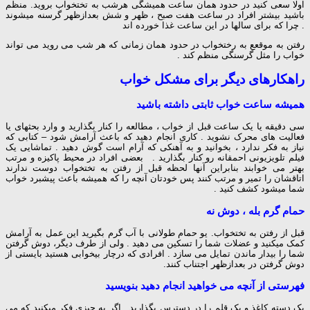
اولا سعی کنید در حدود همان ساعت همیشگی هرشب به تختخواب بروید. منظم
باشید بیشتر افراد در ساعت هفت صبح ، ظهر و شش بعدازظهر گرسنه میشوند
. چرا که برای سالها در این ساعت غذا خورده اند
رفتن به موقعع به رختخواب در حدود همان زمانی که هر شب می روید می تواند
خواب را مثل گرسنگی منظم کند .
راهکارهای دیگر برای مشکل خواب
همیشه ساعت خواب ثابتی داشته باشید
سی دقیقه یا یک ساعت قبل از خواب ، مطالعه را کنار بگذارید و وارد بحثهای یا
فعالیت های محرک نشوید . کاری انجام دهید که باعث آرامش شود – کتابی که
نیاز به فکر ندارد ، بخوانید و به آهنکی که آرام است گوش دهید . تماشایی یک
فیلم تلویزیونی احمقانه رو کنار بگذارید . بعضی افراد در محیط پاکیزه و مرتب
بهتر می خوابند بنابراین آنها لحظه قبل از رفتن به تختخواب دوست ندارند
اتاقشان را تمیر و مرتب کنند پس خودتان آنچه را که همیشه باعث پیشبرد خواب
شما میشود کشف کنید .
حمام گرم بله ، دوش نه
قبل از رفتن به تختخواب. یو حمام طولانی با آب گرم بگیرید این عمل به آرامش
کمک میکنید و عضلات شما را تسکین می دهید . ولی از طرف دیگر، دوش گرفتن
شما را بیدار ماندن تمایل می سازد . افرادی که درچار بیخوابی هستید بایستی از
دوش گرفتن در بعدازظهر اجتناب کنند.
فهرستی از آنچه می خواهید انجام دهید بنویسید
یک دسته کاغذ و یک قلم را در دسترس بگذارید . اگر به چیزی فکر میکنید که می