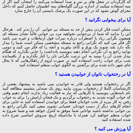
که کارگردان در شغل های پر سر و صدا استفاده می‌کنند را امتحان کنید اگر از
پنبه استفاده میکنید از اندازه بزرگی گلوله‌های پنبه اطمینان حاصل کنیم که داخل
مجرای گوش نشود که در این صورت یک پرشک بایستی آن را خارج سازد
آیا برای بیخوابی نگرانید ؟
ممکن است فکر کردن بیش از حد به مسئله بی خوابی آن را بدتر کند . هرحال
این را بدانید که شما از بی‌خوابی نخواهید مرد بی خوابی غالباً نشان مسئله ای
همچون نگرانی زیاد یا اضطراب درباره نمرات فول ارتباطات و غیره می باشد
اگر فکر می کنید که نگرانی راجع به مسئله مشخصی ممکن است شما را بیدار
نگه دارد بلند شوید یک ورق و کاغذ بیاورید و آنچه را که فکر می کنید و دومی
توانید راجع به آن نگرانی انجام دهید بنویسید یادداشت را جایی بگذارید که هنگام
بیدار شدن آن را ببینید به این ترتیب نگرانی تان را کنار بگذارید و از باقیمانده
شب برای خواب راحت استفاده کنید در صورت لزوم از راهکارهایی که تا بحال
جای شهر داده شده برای برگشتن به الگوی خواب منظم استفاده کنید
آیا در رختخواب ناتوان از خوابیدن هستید ؟
اگر در رختخواب هستید ولی قادر به خوابیدن نمی باشید به پیشنهاد بعضی از
کارشناسان کاملا از رختخواب بیرون بیایید روی یک صندلی بنشینید مطالعه کنید
نام نامه‌هایی بنویسید یا کارهایی که نیاز به فعالیت زیاد ندارند انجام دهیم وقتی
که خواب آلوده شدید به رختخواب برگردیم و یک فنجان آرامش را برای به خواب
رفتن به کار ببرید از تخت خوابتان فقط برای خوابیدن استفاده کنید نه جایی برای
انجام کارهای دیگر از دست خودتان عصبانی نشوید سعی کنید نگرانی راجع به
بی خوابی نداشته باشید توانایی شما موفق به کنترل خواهد شد و شما شروع به
خواب منظم خواهید کرد همراه با مادامیکه ازپنج سروش اساسی شرح داده
شده استفاده کنید
آیا ورزش می کنید ؟