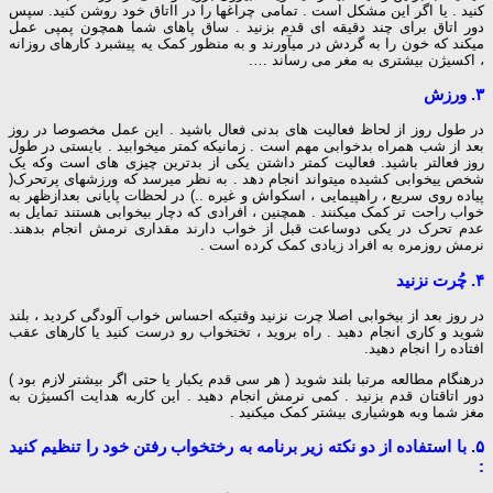
کنید . یا اگر این مشکل است . تمامی چراغها را در ااتاق خود روشن کنید. سپس
دور اتاق برای چند دقیقه ای قدم بزنید . ساق پاهای شما همچون پمپی عمل
میکند که خون را به گردش در میآورند و به منظور کمک یه پیشبرد کارهای روزانه
، اکسیژن بیشتری به مغر می رساند ….
۳. ورزش
در طول روز از لحاظ فعالیت های بدنی فعال باشید . این عمل مخصوصا در روز
بعد از شب همراه بدخوابی مهم است . زمانیکه کمتر میخوابید . بایستی در طول
روز فعالتر باشید. فعالیت کمتر داشتن یکی از بدترین چیزی های است وکه یک
شخص ییخوابی کشیده میتواند انجام دهد . به نظر میرسد که ورزشهای پرتحرک(
پیاده روی سریع ، راهپیمایی ، اسکواش و غیره ..) در لحظات پایانی بعدازظهر به
خواب راحت تر کمک میکنند . همچنین ، افرادی که دچار بیخوابی هستند تمایل به
عدم تحرک در یکی دوساعت قبل از خواب دارند مقداری نرمش انجام بدهند.
نرمش روزمره به افراد زیادی کمک کرده است .
۴. چُرت نزنید
در روز بعد از بیخوابی اصلا چرت نزنید وقتیکه احساس خواب آلودگی کردید ، بلند
شوید و کاری انجام دهید . راه بروید ، تختخواب رو درست کنید یا کارهای عقب
افتاده را انجام دهید.
درهنگام مطالعه مرتبا بلند شوید ( هر سی قدم یکبار یا حتی اگر بیشتر لازم بود )
دور اتاقتان قدم بزنید . کمی نرمش انجام دهید . این کاربه هدایت اکسیژن به
مغز شما وبه هوشیاری بیشتر کمک میکنید .
۵. با استفاده از دو نکته زیر برنامه به رختخواب رفتن خود را تنظیم کنید
: