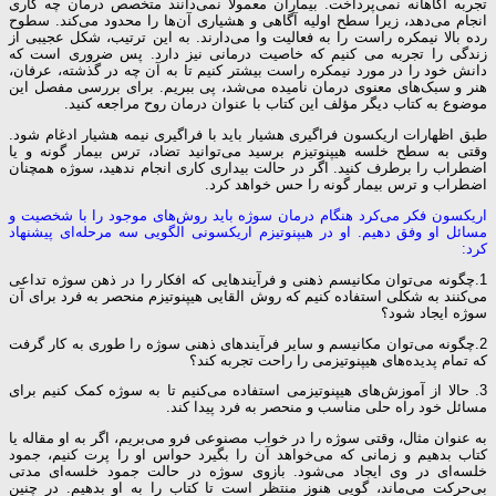
تجربه آگاهانه نمی‌پرداخت. بیماران معمولاً نمی‌دانند متخصص درمان چه کاری
انجام می‌دهد، زیرا سطح اولیه آگاهی و هشیاری آن‌ها را محدود می‌کند. سطوح
رده بالا نیمکره راست را به فعالیت وا می‌دارند. به این ترتیب، شکل عجیبی از
زندگی را تجربه می کنیم که خاصیت درمانی نیز دارد. پس ضروری است که
دانش خود را در مورد نیمکره راست بیشتر کنیم تا به آن چه در گذشته، عرفان،
هنر و سبک‌های معنوی درمان نامیده می‌شد، پی ببریم. برای بررسی مفصل این
موضوع به کتاب دیگر مؤلف این کتاب با عنوان درمان روح مراجعه کنید.
طبق اظهارات اریکسون فراگیری هشیار باید با فراگیری نیمه هشیار ادغام شود.
وقتی به سطح خلسه هیپنوتیزم برسید می‌توانید تضاد، ترس بیمار گونه و یا
اضطراب را برطرف کنید. اگر در حالت بیداری کاری انجام ندهید، سوژه همچنان
اضطراب و ترس بیمار گونه را حس خواهد کرد.
اریکسون فکر می‌کرد هنگام درمان سوژه باید روش‌های موجود را با شخصیت و
مسائل او وفق دهیم. او در هیپنوتیزم اریکسونی الگویی سه مرحله‌ای پیشنهاد
کرد:
1.چگونه می‌توان مکانیسم ذهنی و فرآیندهایی که افکار را در ذهن سوژه تداعی
می‌کنند به شکلی استفاده کنیم که روش القایی هیپنوتیزم منحصر به فرد برای آن
سوژه ایجاد شود؟
2.چگونه می‌توان مکانیسم و سایر فرآیندهای ذهنی سوژه را طوری به کار گرفت
که تمام پدیده‌های هیپنوتیزمی را راحت تجربه کند؟
3. حالا از آموزش‌های هیپنوتیزمی استفاده می‌کنیم تا به سوژه کمک کنیم برای
مسائل خود راه حلی مناسب و منحصر به فرد پیدا کند.
به عنوان مثال، وقتی سوژه را در خواب مصنوعی فرو می‌بریم، اگر به او مقاله یا
کتاب بدهیم و زمانی که می‌خواهد آن را بگیرد حواس او را پرت کنیم، جمود
خلسه‌ای در وی ایجاد می‌شود. بازوی سوژه در حالت جمود خلسه‌ای مدتی
بی‌حرکت می‌ماند، گویی هنوز منتظر است تا کتاب را به او بدهیم. در چنین