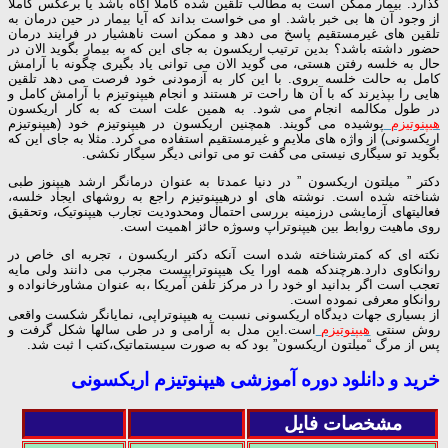
گذارد. بیمار ممکن است به مطالب تلقین شده کاملا آگاه باشد یا برعکس کاملا
از وجود آن ها بی خبر باشد. او می خواست بداند که آیا بیمار در حین درمان به
تلقین های غیرمستقیم پاسخ می دهد و ممکن است ناهشیار در فرایند درمان
حضور داشته باشد؟ بدین ترتیب اریکسون به جای این که به بیمار بگوید الان در
حال به خلسه رفتن هستی، می گوید الان می توانی یاد بگیری چگونه با آرامش
کامل به حالت خلسه بروی. با این کار به آزمودنی خود فرصت می دهد تلقین
هایی را بپذیرند که با آن ها راحت تر هستند و انجام هیپنوتیزم با آرامش کامل و
در طول مکالمه انجام می شود. به همین علت است که به کار اریکسون
هیپنوتیزم
پوشیده می گویند. همچنین اریکسون در هیپنوتیزم خود (هیپنوتیزم
اریکسونی) از واژه های ملایم و غیرمستقیم استفاده می کرد. مثلا به جای این که
بگوید تو سیگاری نیستی می گفت تو می توانی دیگر سیگار نکشی.
دکتر ” میلتون اریکسون ” در دنیا عمدتا به عنوان درمانگر ارشد هیپنوز طبی
شناخته شده است. نوشته های او درهیپنوتیزم راجع به روشهای ایجاد خلسه،
فعالیتهای آزمایشی درزمینه بررسی احتمال ومحدودیت تجارب هیپنوتیک، وتحقیق
روی ماهیت روابط بین هیپنوتراپ وسوژه حائز اهمیت است.
نکته ای که کمترشناخته شده است آنکه دکتر اریکسون ، تجربه ای خاص در
روانکاوی دارد.هرچندکه همه اورا یک هیپنوتراپیست مجرب می دانند ولی مایه
تعجب است اگر بدانید او خود را در مرکز تلفن آمریکا ،به عنوان مشاورخانواده و
روانکاو معرفی نموده است.
از بسیاری جهات دیدگاه اریکسونی نسبت به هیپنوتراپی، نمایانگر شکست واقعی
روش سنتی
هیپنوتیزم
است.این مدل به آرامی و در طی سالها شکل گرفت و
پس از مرگ “میلتون اریکسون” بود که به صورت سیستماتیک،کتب ا ثبت شد.
خرید و دانلود دوره آموزشی هیپنوتیزم اریکسونی
مشخصات فایل