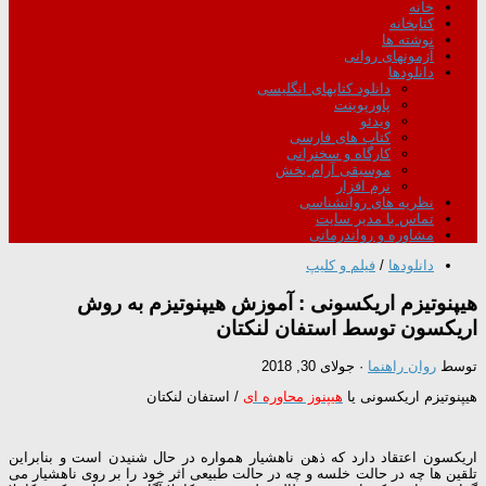
خانه
کتابخانه
نوشته ها
آزمونهای روانی
دانلودها
دانلود کتابهای انگلیسی
پاورپوینت
ویدئو
کتاب های فارسی
کارگاه و سخنرانی
موسیقی آرام بخش
نرم افزار
نظریه های روانشناسی
تماس با مدیر سایت
مشاوره و رواندرمانی
دانلودها
/
فیلم و کلیپ
هیپنوتیزم اریکسونی : آموزش هیپنوتیزم به روش
اریکسون توسط استفان لنکتان
توسط
روان راهنما
·
جولای 30, 2018
هیپنوتیزم اریکسونی یا
هیپنوز محاوره ای
/ استفان لنکتان
اریکسون اعتقاد دارد که ذهن ناهشیار همواره در حال شنیدن است و بنابراین
تلقین ها چه در حالت خلسه و چه در حالت طبیعی اثر خود را بر روی ناهشیار می