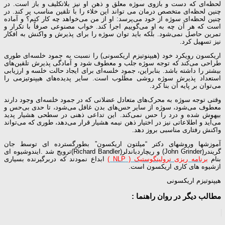
لحظه‌ای که دست و بازوی سوژه معلق و ذهن او نیز بلاتکلیف و باز است. در
چنین لحظه‌ای متخصص درمان می تواند این خلاء را با تلقین مناسب پر کند. در
چنین لحظه‌ای سوژه از خود می‌پرسد: او از من می‌خواهد چه کار کنم؟ و آماده
است که هر آن چه به او می‌گوییم اجرا کند. خواب مصنوعی صرفاً با تکرار و
تمرین حاصل نمی‌شود. بلکه باید توان سوژه را برای پذیرش و واکنش به افکار
نیز تسهیل کرد.
اریکسون رویکرد خود (هیپنوتیزم اریکسونی) را نسبت به جمود خلسه‌ای طوری
طراحی می‌کند که توجه سوژه جلب و معطوف شود و آمادگی پذیرش تلقین‌های
بیشتر را داشته باشد. بنابراین، جمود خلسه‌ای برای ایجاد حالت خلسه و ارزیابی
استعداد پذیرش سوژه روشی مطلوب است. سایر پدیده‌های هیپنوتیزمی را
می‌توان بر پایه آن بنا کرد.
وقتی توجه سوژه به محرک‌های متعادل عضلانی که در جمود خلسه‌ای وجود دارند
معطوف می‌شود، سوژه از سایر حس‌های بدن غافل می‌شود، تا حدی بی‌حس و
بیهوش شده و درد را حس نمی‌کند. این تداعی ذهنی در سطحی هشیار پدید
می‌آید و اطلاعاتی نیز در اختیار ذهن نیمه هشیار قرار می‌دهد، طوری که می‌تواند
واکنش رفتاری مناسبی بروز دهد.
آموزشها وروشهای دکتر “میلتون اریکسون” بطورگسترده ای توسط جان
گریندر(John Grinder) و ریچاردباندلر(Richard Bandler)ترویج شد .ایندوشیوه ای
بنام
برنامه ریزی نرولینگوستیک ( NLP )
ابداع نمودند که دربرگیرنده بسیاری
ازشیوه های کاری اریکسون است.
هیپنوتیزم اریکسونی
مطالب دیگر در روان راهنما :