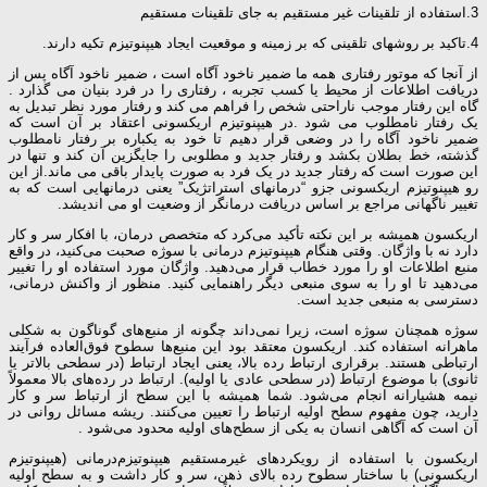
3.استفاده از تلقینات غیر مستقیم به جای تلقینات مستقیم
4.تاکید بر روشهای تلقینی که بر زمینه و موقعیت ایجاد هیپنوتیزم تکیه دارند.
از آنجا که موتور رفتاری همه ما ضمیر ناخود آگاه است ، ضمیر ناخود آگاه پس از
دریافت اطلاعات از محیط یا کسب تجربه ، رفتاری را در فرد بنیان می گذارد .
گاه این رفتار موجب ناراحتی شخص را فراهم می کند و رفتار مورد نظر تبدیل به
یک رفتار نامطلوب می شود .در هیپنوتیزم اریکسونی اعتقاد بر آن است که
ضمیر ناخود آگاه را در وضعی قرار دهیم تا خود به یکباره بر رفتار نامطلوب
گذشته، خط بطلان بکشد و رفتار جدید و مطلوبی را جایگزین آن کند و تنها در
این صورت است که رفتار جدید در یک فرد به صورت پایدار باقی می ماند.از این
رو هیپنوتیزم اریکسونی جزو “درمانهای استراتژیک” یعنی درمانهایی است که به
تغییر ناگهانی مراجع بر اساس دریافت درمانگر از وضعیت او می اندیشد.
اریکسون همیشه بر این نکته تأکید می‌کرد که متخصص درمان، با افکار سر و کار
دارد نه با واژگان. وقتی هنگام هیپنوتیزم ‌درمانی با سوژه صحبت می‌کنید، در واقع
منبع اطلاعات او را مورد خطاب قرار می‌دهید. واژگان مورد استفاده او را تغییر
می‌دهید تا او را به سوی منبعی دیگر راهنمایی کنید. منظور از واکنش درمانی،
دسترسی به منبعی جدید است.
سوژه همچنان سوژه است، زیرا نمی‌داند چگونه از منبع‌های گوناگون به شکلی
ماهرانه استفاده کند. اریکسون معتقد بود این منبع‌ها سطوح فوق‌العاده فرآیند
ارتباطی هستند. برقراری ارتباط رده بالا، یعنی ایجاد ارتباط (در سطحی بالاتر یا
ثانوی) با موضوع ارتباط (در سطحی عادی یا اولیه). ارتباط در رده‌های بالا معمولاً
نیمه هشیارانه انجام می‌شود. شما همیشه با این سطح از ارتباط سر و کار
دارید، چون مفهوم سطح اولیه ارتباط را تعیین می‌کنند. ریشه مسائل روانی در
آن است که آگاهی انسان به یکی از سطح‌های اولیه محدود می‌شود .
اریکسون با استفاده از رویکردهای غیرمستقیم هیپنوتیزم‌درمانی (هیپنوتیزم
اریکسونی) با ساختار سطوح رده بالای ذهن، سر و کار داشت و به سطح اولیه