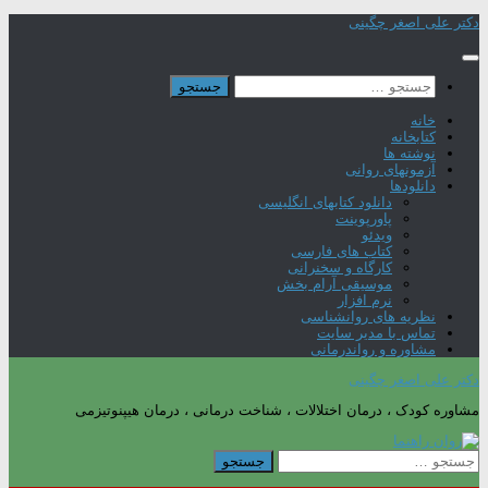
Skip
دکتر علی اصغر چگینی
to
content
جستجو
برای:
خانه
کتابخانه
نوشته ها
آزمونهای روانی
دانلودها
دانلود کتابهای انگلیسی
پاورپوینت
ویدئو
کتاب های فارسی
کارگاه و سخنرانی
موسیقی آرام بخش
نرم افزار
نظریه های روانشناسی
تماس با مدیر سایت
مشاوره و رواندرمانی
دکتر علی اصغر چگینی
مشاوره کودک ، درمان اختلالات ، شناخت درمانی ، درمان هیپنوتیزمی
جستجو
برای: