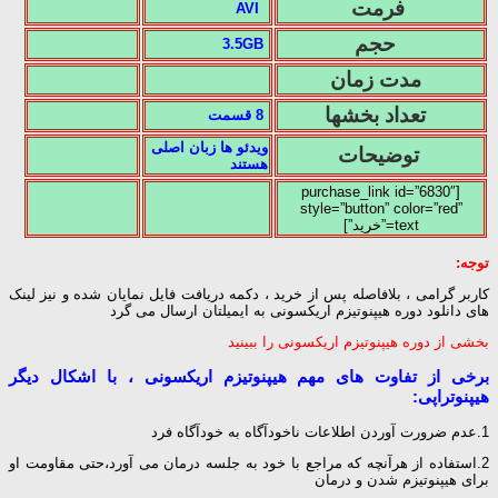
فرمت
AVI
حجم
3.5GB
مدت زمان
تعداد بخشها
8 قسمت
ویدئو ها زبان اصلی
توضیحات
هستند
[purchase_link id=”6830″
style=”button” color=”red”
text=”خرید”]
توجه:
کاربر گرامی ، بلافاصله پس از خرید ، دکمه دریافت فایل نمایان شده و نیز لینک
های دانلود دوره هیپنوتیزم اریکسونی
به ایمیلتان ارسال می گرد
بخشی از دوره هیپنوتیزم اریکسونی را ببینید
برخی از تفاوت های مهم هیپنوتیزم اریکسونی ، با اشکال دیگر
هیپنوتراپی:
1.عدم ضرورت آوردن اطلاعات ناخودآگاه به خودآگاه فرد
2.استفاده از هرآنچه که مراجع با خود به جلسه درمان می آورد،حتی مقاومت او
برای هیپنوتیزم شدن و درمان