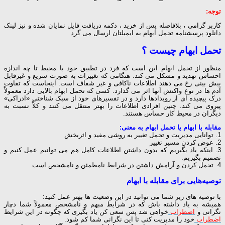
توجه:
کاربر گرامی ، بلافاصله پس از خرید ، دکمه دریافت فایل نمایان شده و نیز لینک
دانلود پرسشنامه تحمل ابهام به ایمیلتان ارسال می گرد
تحمل ابهام چیست ؟
منظور از تحمل ابهام این است که فرد در تطبیق خود با محیط تا چه اندازه
احساس تهدید و مشکل می کند. هنگامی که تغییرات به صورت سریع و غیرقابل
پیش بینی رخ می دهند اطلاعات ناکافی و غیر شفاف است. اینجاست که تفاوت
آدم ها در نوع واکنش آنها اثر می گذارد. کسی که تحمل ابهام بالایی دارد معمولاْ
درک پیچیده ای از رویدادها دارد و در تفسیرهای خود از سبک شناختی «ادراکی»
پیروی می کند. چنین افرادی اطلاعات را بهتر منتقل می کنند و کلاْ نسبت به
دیگران در محیط کار حساس هستند.
مقابله با ابهام یا تحمل ابهام به معنی:
1. توانایی مدیریت و تحمل تغییر به روشی مفید و اثربخش
2. عوض کردن مسیر تغییر
3. اینکه یاد بگیریم که بدون داشتن اطلاعات کامل هم می توانیم عمل کنیم و
تصمیم بگیریم.
4. تحمل کردن و آرامش داشتن در شرایط نامطمئن و نامشخص است.
توصیه‌هایی برای مقابله با ابهام
با توصیه های زیر شما می توانید در این وضعیت ها بهتر عمل کنید:
همیشه به یاد داشته باش که در شرایط مبهم و نامشخص معمولاً شما دچار
نگرانی و
اضطراب
خواهی شد پس سعی کن یاد بگیری که چگونه در این شرایط
اضطراب
خود را مدیریت کنی تا این نگرانی شما کم شود.