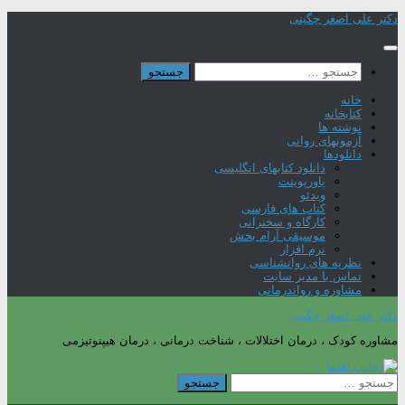
Skip
دکتر علی اصغر چگینی
to
content
جستجو
برای:
خانه
کتابخانه
نوشته ها
آزمونهای روانی
دانلودها
دانلود کتابهای انگلیسی
پاورپوینت
ویدئو
کتاب های فارسی
کارگاه و سخنرانی
موسیقی آرام بخش
نرم افزار
نظریه های روانشناسی
تماس با مدیر سایت
مشاوره و رواندرمانی
دکتر علی اصغر چگینی
مشاوره کودک ، درمان اختلالات ، شناخت درمانی ، درمان هیپنوتیزمی
جستجو
برای: