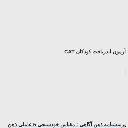
آزمون اندریافت کودکان CAT
پرسشنامه ذهن آگاهی : مقياس خودسنجی 5 عاملی ذهن