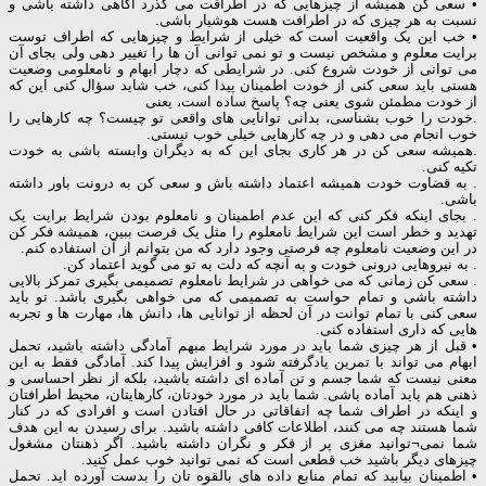
• سعی کن همیشه از چیزهایی که در اطرافت می گذرد آگاهی داشته باشی و
نسبت به هر چیزی که در اطرافت هست هوشیار باشی.
• خب این یک واقعیت است که خیلی از شرایط و چیزهایی که اطراف توست
برایت معلوم و مشخص نیست و تو نمی توانی آن ها را تغییر دهی ولی بجای آن
می توانی از خودت شروع کنی. در شرایطی که دچار ابهام و نامعلومی وضعیت
هستی باید سعی کنی از خودت اطمینان پیدا کنی، خب شاید سؤال کنی این که
از خودت مطمئن شوی یعنی چه؟ پاسخ ساده است، یعنی
.خودت را خوب بشناسی، بدانی توانایی های واقعی تو چیست؟ چه کارهایی را
خوب انجام می دهی و در چه کارهایی خیلی خوب نیستی.
.همیشه سعی کن در هر کاری بجای این که به دیگران وابسته باشی به خودت
تکیه کنی.
. به قضاوت خودت همیشه اعتماد داشته باش و سعی کن به درونت باور داشته
باشی.
. بجای اینکه فکر کنی که این عدم اطمینان و نامعلوم بودن شرایط برایت یک
تهدید و خطر است این شرایط نامعلوم را مثل یک فرصت ببین، همیشه فکر کن
در این وضعیت نامعلوم چه فرصتی وجود دارد که من بتوانم از آن استفاده کنم.
. به نیروهایی درونی خودت و به آنچه که دلت به تو می گوید اعتماد کن.
. سعی کن زمانی که می خواهی در شرایط نامعلوم تصمیمی بگیری تمرکز بالایی
داشته باشی و تمام حواست به تصمیمی که می خواهی بگیری باشد. تو باید
سعی کنی با تمام توانت در آن لحظه از توانایی ها، دانش ها، مهارت ها و تجربه
هایی که داری استفاده کنی.
• قبل از هر چیزی شما باید در مورد شرایط مبهم آمادگی داشته باشید، تحمل
ابهام می تواند با تمرین یادگرفته شود و افزایش پیدا کند. آمادگی فقط به این
معنی نیست که شما جسم و تن آماده ای داشته باشید، بلکه از نظر احساسی و
ذهنی هم باید آماده باشی. شما باید در مورد خودتان، کارهایتان، محیط اطرافتان
و اینکه در اطراف شما چه اتفاقاتی در حال افتادن است و افرادی که در کنار
شما هستند چه می کنند، اطلاعات کافی داشته باشید. برای رسیدن به این هدف
شما نمی¬توانید مغزی پر از فکر و نگران داشته باشید. اگر ذهنتان مشغول
چیزهای دیگر باشید خب قطعی است که نمی توانید خوب عمل کنید.
• اطمینان بیابید که تمام منابع داده های بالقوه تان را بدست آورده اید. تحمل