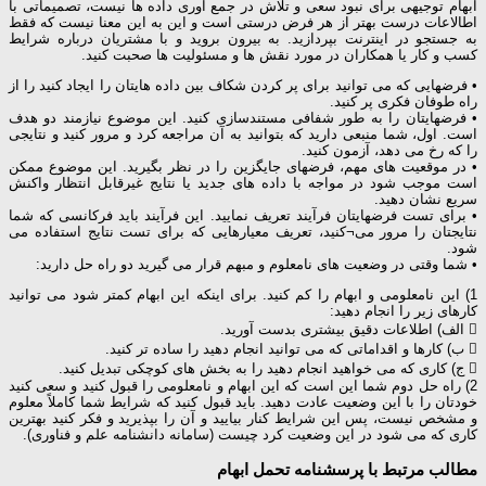
ابهام توجیهی برای نبود سعی و تلاش در جمع آوری داده ها نیست، تصمیماتی با
اطالاعات درست بهتر از هر فرض درستی است و این به این معنا نیست که فقط
به جستجو در اینترنت بپردازید. به بیرون بروید و با مشتریان درباره شرایط
کسب و کار یا همکاران در مورد نقش ها و مسئولیت ها صحبت کنید.
• فرضهایی که می توانید برای پر کردن شکاف بین داده هایتان را ایجاد کنید را از
راه طوفان فکری پر کنید.
• فرضهایتان را به طور شفافی مستندسازی کنید. این موضوع نیازمند دو هدف
است. اول، شما منبعی دارید که بتوانید به آن مراجعه کرد و مرور کنید و نتایجی
را که رخ می دهد، آزمون کنید.
• در موقعیت های مهم، فرضهای جایگزین را در نظر بگیرید. این موضوع ممکن
است موجب شود در مواجه با داده های جدید یا نتایج غیرقابل انتظار واکنش
سریع نشان دهید.
• برای تست فرضهایتان فرآیند تعریف نمایید. این فرآیند باید فرکانسی که شما
نتایجتان را مرور می¬کنید، تعریف معیارهایی که برای تست نتایج استفاده می
شود.
• شما وقتی در وضعیت های نامعلوم و مبهم قرار می گیرید دو راه حل دارید:
1) این نامعلومی و ابهام را کم کنید. برای اینکه این ابهام کمتر شود می توانید
کارهای زیر را انجام دهید:
 الف) اطلاعات دقیق بیشتری بدست آورید.
 ب) کارها و اقداماتی که می توانید انجام دهید را ساده تر کنید.
 ج) کاری که می خواهید انجام دهید را به بخش های کوچکی تبدیل کنید.
2) راه حل دوم شما این است که این ابهام و نامعلومی را قبول کنید و سعی کنید
خودتان را با این وضعیت عادت دهید. باید قبول کنید که شرایط شما کاملاً معلوم
و مشخص نیست، پس این شرایط کنار بیایید و آن را بپذیرید و فکر کنید بهترین
کاری که می شود در این وضعیت کرد چیست (سامانه دانشنامه علم و فناوری).
مطالب مرتبط با پرسشنامه تحمل ابهام