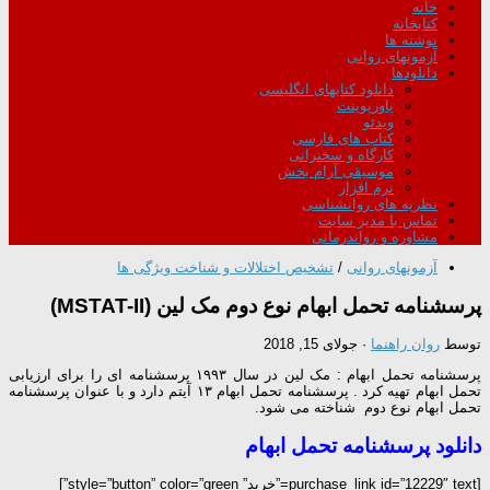
خانه
کتابخانه
نوشته ها
آزمونهای روانی
دانلودها
دانلود کتابهای انگلیسی
پاورپوینت
ویدئو
کتاب های فارسی
کارگاه و سخنرانی
موسیقی آرام بخش
نرم افزار
نظریه های روانشناسی
تماس با مدیر سایت
مشاوره و رواندرمانی
آزمونهای روانی
/
تشخیص اختلالات و شناخت ویژگی ها
پرسشنامه تحمل ابهام نوع دوم مک لین (MSTAT-II)
توسط
روان راهنما
·
جولای 15, 2018
پرسشنامه تحمل ابهام : مک لین در سال ۱۹۹۳ پرسشنامه ای را برای ارزیابی
تحمل ابهام تهیه کرد . پرسشنامه تحمل ابهام ۱۳ آیتم دارد و با عنوان پرسشنامه
تحمل ابهام نوع دوم شناخته می شود.
دانلود پرسشنامه تحمل ابهام
[purchase_link id=”12229″ text=”خرید” style=”button” color=”green”]