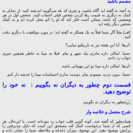
مصمم باشید
به آنچه نه گفته اید آگاه باشید، و چیزی که بله می‌گویید اندیشه کنید. از تمایل به
کمک به دیگری به قیمت رها کردن شخص قبلی اجتناب کنبد. شخص اول در هر
وضعیتی که باشد، ممکن است فکر کند که او را کم محل کرده اید و به کمک
شخص دیگر رفته اید.
الف) مثلاً اگر شما قبلاً به یک همکار نه گفته اید؛ در مورد موافقت با دیگری دقت
کنید:
-آن‌ها: آیا این هفته نیز به باربیکیو میایی؟
-شما: امکان داره مادرم بیاد شهر و نیام. قبلا به مینا به خاطر همچین چیزی
جواب رد دادم.
-آن‌ها: امکان داره مینا تو این مهمانی باشه.
-شما: بدون تردید نمیتونم بیام. دوست ندارم احساسات مینا را خدشه دار کنم.
قسمت دوم چطور به دیگران نه بگوییم : نه خود را
توضیح دهید.
شرح مفصل و خلاصه وار
همان‌طور که گفته شد، کوته گویی قلب جواب رد مودبانه است. با این‌حال، هر
کسی که از شما درخواست کمک کند مستحق این است که دلیل نپذیرفتن را
برایش توضیح دهید. این توضیح، میزان دغدغه و ملاحظه شما را نشان داده و