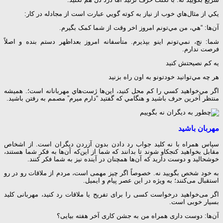
يکي از مثال‌هاي خوب از نياز به کوته گويي عبارت است از مجادله در کار:
آن‌ها: “هي، من مي‌تونم امروز اخر وقت از شما کمک بگيرم.
شما: نچ، نمي‌تونم اينو بپذيرم. متأسفانه امروز بعداظهر دستم بنده و اصلاً
فرصت ندارم.
يه کم نصيحتش کنيد
هر چه مي‌توانيد خودتونو به اون راه بزنيد
اگر مي‌خواهيد کسي را کم محل کنيد، اين‌ها ژست‌هاي مهربانانه است؛. هميشه
منتظر آخرين حرف باشيد و هنگامي که گفتيد “دارم ميرم” مصمم به رفتن باشيد.
مهربان باشید
سپاس همراه با نه کلید جواب رد دادن بدون آزردن دیگران است. از اشخاص
مقابل بخواهید کنجکاو شوند تا بدانند که شما از این‌که آن‌ها به فکر شما هستند،
خوشحالید و دوست دارید که آن‌ها همچنان در آینده نیز به شما فکر کنند.
به خود شخص بگویید نه. خصوصاً اگر چیز مهمی است، مردم از ملاقات رو در رو
استقبال می‌کنند؛ به ویژه در این عصر پیام و ایمیل.
اگر می‌خواهید درخواست کسی را برای تفریح یا ملاقات رد کنید، مهربانی کلید
بسیار خوبی است.
آن‌ها: دوست داری همراه من به جشن کاری آخر هفته بیایی؟