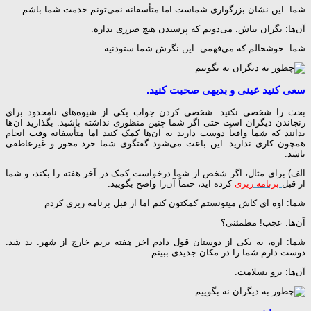
شما: این نشان بزرگواری شماست اما متأسفانه نمی‌تونم خدمت شما باشم.
آن‌ها: نگران نباش. می‌دونم که پرسیدن هیچ ضرری نداره.
شما: خوشحالم که می‌فهمی. این نگرش شما ستودنیه.
سعی کنید عینی و بدیهی صحبت کنید.
بحث را شخصی نکنید. شخصی کردن جواب یکی از شیوه‌های نامحدود برای
رنجاندن دیگران است حتی اگر شما چنین منظوری نداشته باشید. بگذارید ان‌ها
بدانند که شما واقعاً دوست دارید به آن‌ها کمک کنید اما متأسفانه وقت انجام
همچون کاری ندارید. این باعث می‌شود گفتگوی شما خرد محور و غیرعاطفی
باشد.
الف) برای مثال، اگر شخص از شما درخواست کمک در آخر هفته را بکند، و شما
از قبل
برنامه ریزی
کرده اید، حتماً آن‌را واضح بگویید.
شما: اوه ای کاش میتونستم کمکتون کنم اما از قبل برنامه ریزی کردم
آن‌ها: عجب! مطمئنی؟
شما: اره، به یکی از دوستان قول دادم اخر هفته بریم خارج از شهر. بد شد.
دوست دارم شما را در مکان جدیدی ببینم.
آن‌ها: برو بسلامت.