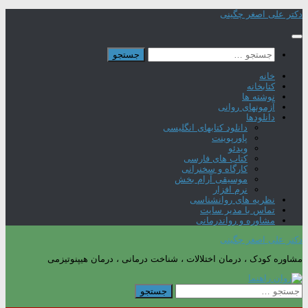
Skip
دکتر علی اصغر چگینی
to
content
جستجو
برای:
خانه
کتابخانه
نوشته ها
آزمونهای روانی
دانلودها
دانلود کتابهای انگلیسی
پاورپوینت
ویدئو
کتاب های فارسی
کارگاه و سخنرانی
موسیقی آرام بخش
نرم افزار
نظریه های روانشناسی
تماس با مدیر سایت
مشاوره و رواندرمانی
دکتر علی اصغر چگینی
مشاوره کودک ، درمان اختلالات ، شناخت درمانی ، درمان هیپنوتیزمی
جستجو
برای: