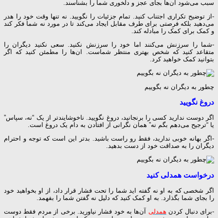
سبب می‌شود ان‌ها بجای عجز و دلخوری شما را بشناسند.
-از توضیح تکراری اجتناب کنید. تمام جزئیات را نگویید. نه تنها وقت خود را هدر
می‌دهید بلکه فرصتی برای طرف مقابل ایجاد می‌کند تا در مورد نه شما فکر کند
و کمک برای کمک را مبادله کند.
-شما را سرزنش می‌کنند اما خود را سرزنش نکنید. سعی نکنید دیگران را
متقاعد کنید که شخص بهتری منتظر شماست. ان‌ها را مطمئن کنید که اگر
بتوانید کمک خواهید کرد.
چطور به دیگران نه بگوییم
دروغ نگویید
اگر دوست ندارید کسی را برنجانید، دروغ نگویید. ناخوشایندتر از یک “نه، سپاس”
یا “ترجیح می‌دهم بگم نه” همان نگرانی از افتادن به دام یک دروغ است.
-اگر بهانه خوبی ندارید، فقط رو راست باشید. بدتر این است که توجه و احترام
دیگران را به صداقت خود از دست بدهید.
درخواست همدلی کنید
اگر شخصی که به او نه گفته اید شما را تحت فشار قرار داد، از او بخواهید خود
را بجای شما بگذارد. به او کمک کنید که دلیل نه گفتن شما را بفهمد.
-برای دنبال کردن
همدلی
آن‌ها به خود فشار نیاورید. برخی از مردم فقط دوست