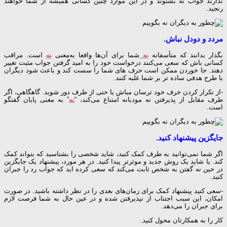
ندارند جواب نه بشنوند و در این موارد چنین کسانی همیشه از شما خواهند
رنجید.
مردد و دودل نباش.
بگذار بدانند که متأسفانه
نه
شما برای آن‌ها واقعا به‌معنی
نه
است. مراقب
کسانی باش که سعی می‌کنند درخواست خود را به امید گرفتن جواب مثبت تغییر
دهند. جا خوردن ممکن است حرف های شما را سست کند و باعث شود دیگران
با طرح هدفی ساده تر بر شما غلبه کنند.
-از تکرار کردن حرف خود ترسان مباش یا حتی از طرف دور شوید. گاهگاهی، اگر
طرف مقابل از پذیرفتن نه مودبانه امتناع می‌کند، “
نه
” به معنی پایان گفتگو
است.
جایگزین پیشنهاد کنید.
اگر شما نمی‌توانید به طرف کمک کنید، شاید شخصی را بشناسید که بتواند کمک
کند. یا شاید یک روش جدید و موثرتر پیدا کنید. در هر مورد، پیشنهاد یک جایگزین
در حین نه گفتن به شخص ثابت می‌کند که سعی کرده اید که جواب رد را جبران
کنید.
-سعی کنید پیشنهاد کمک برای زمان‌های بعدی را در نظر داشته باشید. در صورت
امکان، این سبب اجتناب از نپذیرفتن شده و در عین حال به شما فرصت لازم
برای جبران را می‌دهد.
کار را به همکارتان محول کنید.