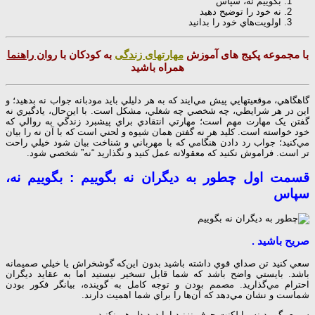
بگوييم نه، سپاس
نه خود را توضيح دهيد
اولويت‌هاي خود را بدانيد
با مجموعه پکیج های آموزش
مهارتهای زندگی
به کودکان با
روان راهنما
همراه باشید
گاهگاهي، موقعيتهايي پيش مي‌ايند که به هر دليلي بايد مودبانه جواب نه بدهيد؛ و
اين در هر شرايطي، چه شخصي چه شغلي، مشکل است. با اين‌حال، يادگيري نه
گفتن يک مهارت مهم است؛ مهارتي انتقادي براي پيشبرد زندگي به روالي که
خود خواسته است. کليد هر نه گفتن همان شيوه و لحني است که با آن نه را بيان
مي‌کنيد؛ جواب رد دادن هنگامي که با مهرباني و شناخت بيان شود خيلي راحت
تر است. فراموش نکنيد که معقولانه عمل کنيد و نگذاريد “نه” شخصي شود.
قسمت اول چطور به دیگران نه بگوییم : بگوييم نه،
سپاس
صريح باشيد .
سعي کنيد تن صداي قوي داشته باشيد بدون اين‌که گوشخراش يا خيلي صميمانه
باشد. بايستي واضح باشد که شما قابل تسخير نيستيد اما به عقايد ديگران
احترام مي‌گذاريد. مصمم بودن و توجه کامل به گوينده، بيانگر فکور بودن
شماست و نشان مي‌دهد که آن‌ها را براي شما اهميت دارند.
سريع بگوييد نه. با لکنت حرف نزنيد اما درد دل هم نکنيد.