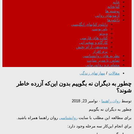
خانه
کتابخانه
نوشته ها
آزمونهای روانی
دانلودها
دانلود کتابهای انگلیسی
پاورپوینت
ویدئو
کتاب های فارسی
کارگاه و سخنرانی
موسیقی آرام بخش
نرم افزار
نظریه های روانشناسی
تماس با مدیر سایت
مشاوره و رواندرمانی
مقالات
/
مهارتهای زندگی
چطور به دیگران نه بگوییم بدون این‌که آزرده خاطر
شوند؟
توسط
روان راهنما
·
نوامبر 23, 2018
چطور به دیگران نه بگوییم
برای مطالعه این مطلب با سایت
روانشناسی
روان راهنما همراه باشید.
براي انجام اين‌کار سه مرحله وجود دارد: