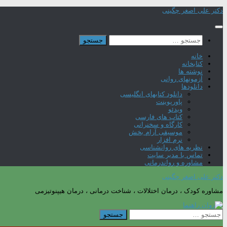
Skip
دکتر علی اصغر چگینی
to
content
جستجو
برای:
خانه
کتابخانه
نوشته ها
آزمونهای روانی
دانلودها
دانلود کتابهای انگلیسی
پاورپوینت
ویدئو
کتاب های فارسی
کارگاه و سخنرانی
موسیقی آرام بخش
نرم افزار
نظریه های روانشناسی
تماس با مدیر سایت
مشاوره و رواندرمانی
دکتر علی اصغر چگینی
مشاوره کودک ، درمان اختلالات ، شناخت درمانی ، درمان هیپنوتیزمی
جستجو
برای: