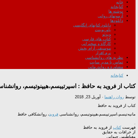
خانه
کتابخانه
نوشته ها
آزمونهای روانی
دانلودها
دانلود کتابهای انگلیسی
پاورپوینت
ویدئو
کتاب های فارسی
کارگاه و سخنرانی
موسیقی آرام بخش
نرم افزار
نظریه های روانشناسی
تماس با مدیر سایت
مشاوره و رواندرمانی
کتابخانه
کتاب از فروید به حافظ : اسپرتییسم،هیپنوتیسم، روانشنا
توسط
روان راهنما
·
آوریل 23, 2018
کتاب از فروید به حافظ
مانیه‌تیسم،اسپرتییسم،هیپنوتیسم، روانشناسی
فروید
، روانشکافی حافظ
.
فهرست
کتاب
از فروید به حافظ
از خرافات به حقايق
مغناطيس حيوانی