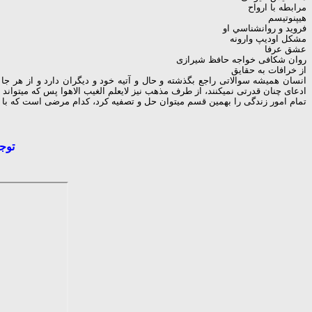
مرابطه با ارواح
هيپنوتيسم
فرويد و روانشناسي او
مشكل اوديپ وارونه
عشق عرفا
روان شكافی خواجه حافظ شيرازی
از خرافات به حقایق
انسان همیشه سوالاتی راجع بگذشته و حال و آتیه خود و دیگران دارد و از هر 
ادعای چنان قدرتی نمیکنند، از طرف مذهب نیز لایعلم الغیب الاهوا پس که میتواند
تمام امور زندگی را بهمین قسم میتوان حل و تصفیه کرد، کدام مرضی است که با 
توج