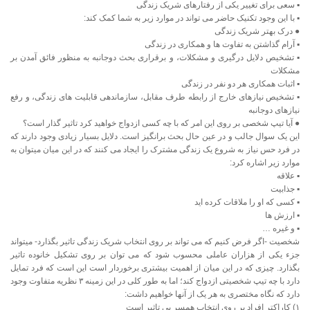
▪ سعی برای تغییر یکی از رفتارهای شریک زندگی
▪ با این وجود تکنیک حاضر می تواند در موارد زیر به شما کمک کند:
● درک بهتر شریک زندگی
▪ آرام گذاشتن به تفاوت ها و همکاری در زندگی
▪ تشخیص دلایل درگیری و مشکلات، و برقراری بحث دوجانبه به منظور فائق آمدن بر
مشکلات
▪ اثبات همکاری هر دو نفر در زندگی
▪ تشخیص نیازهای خارج از رابطه طرف مقابل، سازماندهی قابلیت های زندگی، و رفع
نیازهای دوجانبه
● آیا تیپ شخصی بر روی این امر که با چه کسی ازدواج خواهید کرد تاثیر گذار است؟
این یک سوال جالب و در عین حال بحث برانگیز است. دلایل بسیار زیادی وجود دارند که
در فرد حس نیاز به شروع یک زندگی مشترک را ایجاد می کنند که در این میان میتوان به
موارد زیر اشاره کرد:
▪ علاقه
▪ جذابیت
▪ کسی که او را ملاقات کرده اید
▪ ارزش ها
▪ و غیره …
شخصیت -اگر فرض کنیم که می تواند بر روی انتخاب شریک زندگی تاثیر بگذارد- میتواند
جزء یکی از هزاران عاملی محسوب شود که می توان بر روی تشکیل خانوده تاثیر
بگذارد. چیزی که در این میان از اهمیت بیشتری برخوردار است این است که فرد تمایل
دارد با چه تیپ شخصیتی ازدواج کند؛ اما به طور کلی در این زمینه ۳ نظریه متفاوت وجود
دارد که نگاه مختصری به هر یک از آنها خواهیم داشت:
۱) کاراکتر افراد بر روی انتخاب همسر بی تاثیر است