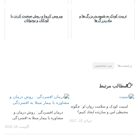
تربیت کودک به شیوه پدربزرگ ها و
ویروس کرونا و روش صحبت کردن با
مادربزرگ ها
کودکان و نوجوانان
برچسب‌ها:
تیپ شخصیتی
مطالب مرتبط
امنیت کودک و سلامت روان او : چگونه
محیطی امن و سازنده ایجاد كنیم؟
درمان افسردگی : روش درمان و
مشاوره با بیمار مبتلا به افسردگی
جولای 22, 2017
آگوست 18, 2018