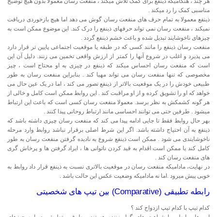
هر چند ، هنگامیکه ذینفع برای کمک تلاش میکند ، منفعت رسان معمولا بدون هیچ توضیح
مناسبی کمک را رد میکند .
ذینفع معمولا به تمام حرف های منفعت رسان گوش می دهد اما هیچ بازخوردی دریافت
نمیکند ، منفعت رسان نمی تواند حرفهای ذینفع را درک کند. این موضوع ممکن است به
چیزهای ناخوشایند تبدیل شده و باعث خشم ذینفع گردد .
منفعت رسان ذینفع را مانند کسی که در طبقه یا موقعیت اجتماعی پایین تر قرار دارد
می پذیرد و اغلب در شروع آنها را کمتر از ارزش واقعى تخمين می زنند. دلیل آن این
است که منفعت رسان احساس میکند که ذینفع در چیزی به او محتاج است ، چیز
مخصوصی که تنها منفعت رسان می تواند مهیا کند . بنابراین منفعت رسان به طور
طبیعی خودش را در یک موقعیت بالاتر از ذینفع تصور می کند ، اما در یک عین حال می
خواهد که او را تشویق کرده و از او مراقبت کند . این روابط ممکن است کامل و خالی از
هر گونه کشمکش به نظر برسد. معمولا منفعت رسان کسی است که باعث این ارتباط
میشود . طرفین حتی می توانند احساسی مانند ارتباط روحانی پیدا کنند .
بهر حال روابط فقط تا جایی ادامه پیدا می کند که منفعت رسان چیزی داشته باشد که
ذینفع به آن احتیاج داشته باشد. اگر این شرط اصلی برقرار نباشد روابط وارد مرحله
ناخوشایندی می شود . ممکن است ذینفع شروع به نادیده گرفتن منفعت رسان به طور
کامل کند یا ممکن است اقدام به قید کردن ناتوانی ها ، ایراد گرفتن ها و پرخاش گری
های منفعت رسان کند .
در نهایت، مادامیکه منفعت رسان در موقعیت بالاتری نسبت به ذینفع قرار داد روابط به
خوبی پیش میرود .اما نه مادامیکه وضعیت عکس این حالت باشد .
رابطه تطبیقی (Comparative) بین تیپ های شخصیتی
کدام تیپ با کدام تیپ ازدواج کند ؟
این ها روابطی با شباهت های گول زننده هستند . طرفین تطبیقی درباره چیزهای