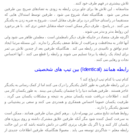
تلاش بیشتری در فهم طرف خود کنند .
متاسفانه ، این تلاش ها برای جلو بردن رابطه به زودی به تضادهای صریح بین طرفین
منجر می شود . هنگامیکه تضاد شروع می شود ، طرفین توسط استدلال هایی که
مستقیما در راستای حداکثر درد برای طرف مقابل است ، شروع به ضربه زدن به یکدیگر
می کنند . در پاسخ ، طرف دیگر ممکن است حمله متقابل خشن تری کند . با هر برخورد
این روابط بدتر و بدتر می شوند .
اگرچه طرف متضاد در جاییکه طرف دیگر نامطمئن است ، مطمئن ظاهر می شود ولی
آنها قادر به محافظت و مراقبت از نقاط ضعف یکدیگر را ندارند . این مسئله مرتبا ایجاد
عدم توافق و ناامیدی در رابطه می کند . هنگامیکه طرفین بعد از چندین تلاش بی ثمر
برای ایجاد یک رابطه پا برجا تسلیم می شوند و رابطه را قطع می کنند ، آنها احساس
نجات و رهایی می کنند .
رابطه همانند (Identical) بین تیپ های شخصیتی
کدام تیپ با کدام تیپ ازدواج کند ؟
در این رابطه طرفین به طور کامل یکدیگر را درک می کنند اما از کمک رسانی به یکدیگر
عاجز هستند . طرفین همانند دنیا را با چشمان یکسان می بینند . به طور یکسان کار می
کنند ، اطلاعات دریافت شده یکسان منجر به نتیجه و مشکلات یکسان می گردد .
طرفیت یکسان عموما احساس همفکری و همدردی می کنند و سعی بر پشتیبانی و
تصدیق یکدیگر را دارند .
روابط همانند نتایج منفی نیز بهمراه دارد . برهم کنش میان طرفین همانند ، ممکن است
به سرعت کسل کننده شود مگر آنکه طرفین علایق مشترک داشته و روی پروژه های
یکسان کار کنند و یا اگر یک طرف برتری کافی در دانش داشته باشد که در این حالت
رابطه معلم – شاگردی توسعه می یابد . معمولا هنگامیکه طرفین اطلاعات جدیدی از