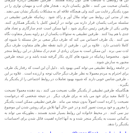
یکسان صحبت می کنند ، علایق یکسان دارند ، هنجار های ادب و مهمان نوازی را در
مورد یکدیگر رعایت می کنند ولی هیچگاه علاقه ای به مشکلات یکدیگر نشان نمی دهند .
بعد از مدتی این روابط می تواند ملال آور و راکد شود . زمانیکه طرفین تطبیقی در
سلسله مراتب یکسان قرار دارند می توانند در آرامش کامل با یکدیگر همکاری کنند.
وقتی یکی از طرفین رئیس دیگری شود ، آنها ممکن است عدم سازگاری و تضاد های
جدی با هم پیدا کنند . طرفین تطبیقی به سئوالات یکسان از دو زاویه بسیار متفاوت نگاه
می کنند . یک طرف احساس می کند که طرف دیگر سعی بر حل مسئله با شیوه ای
کاملا ناشدنی دارد . علاوه بر این ، طرفین از تایید نقطه نظر های متفاوت طرف دیگر
لذت نمی برند . این ممکن است به میزان زیادی از عدم درک متقابل در این روابط منجر
شود . مخصوصا زمانیکه در شیوه های کاری بکار گرفته شده باشد و در نتیجه طرفین
مجبور به سازش شوند .
در جامعه روابط تطبیقی می تواند کمی بهبود یابد . دلیل آن این است که رفتار یک طرف
برای احترام به مردم معمولا به نظر طرف دیگر جالب توجه و ارزنده است . علاوه بر این
، طرفین شانس خوبی دارند که شیوه بهبود تعاملات در روابط اجتماعی را از یکدیگر یاد
بگیرند .
هنگامیکه طرفین تطبیقی از یکدیگر طلب نصیحت می کنند ، پند دهنده معمولا نصیحت
را کاملا مفید برای خود می یابد نه برای طرف دیگر . در نتیجه شخصی که درخواست
نصیحت را کرده است اصولاً بدون نتیجه می ماند . طرفین تطبیقی ممکن است یکدیگر
را مغرور و خود پرست تصور کنند و در عین حال آنها تلاش برای روشن شدن این موضوع
نیز نمی کنند . در محیط خانواده این روابط بسیار شدید هستند ، بطوریکه می تواند به
بدگمانی نسبت به یکدیگر منجر شده و به آنها اجازه اهمیت قائل شدن برای احساسات
یکدیگر را ندهد.