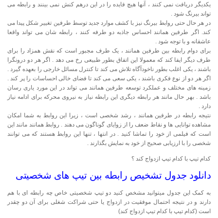
یکدیگر دریافت نمی کنند ، آنها هیچ فایده را در این درهم کنش نمی بینند و رابطه می
تواند بیرنگ شود .
در هر حال حتی روابط بیرنگ نیز با کشف موارد جدید توسط طرفین تغییر شکل پیدا می
کند. اگر طرفین همانند احساس جاذبه دو طرفه کنند ، رابطه شان می تواند واقعا
عاشقانه و با توجه شود .
برای دوام رابطه بین طرفین همانند ، یک طرف مجبور است که نقش همزاد را برای
طرف دیگر ایفا کند که معمولا این اتفاق بطور طبیعی رخ می دهد . اگر هر دو درونگرا
باشند ، یکی اغلب بطور ناخودآگاه تلاش می کند تا کنترل مسائل خارجی را بعهده گیرد .
اگر هر دو از نوع فکری باشند ، یکی سعی می کند تا فضای خالی احساسات را پر کند .
زمینه های مختلف و عملکرد توسعه طرفین همانند می تواند در این مورد یاری رسان
باشد . بهر حال مانند هر رابطه دیگری این رابطه نیاز به نیروی محرکه برای ادامه نیاز
دارد .
نتیجه رابطه در طرفین همانند ، رشد شخصی است ، زیرا این روابط به شما امکان
مشاهده توانایی ها و نقاط ضعف را از زوایای گوناگون می دهند . روابط همانند مانند این
است که فیلمی از خود را تماشا کنید . در انتها ، تنها این روابط هستند که می توانند
شخصی را با ارزیابی صحیح از خود به نمایش بگذارند .
کدام تیپ با کدام تیپ ازدواج کند ؟
دانلود جدول تشخیص رابطه بین تیپ های شخصیتی
به کمک این جدول میتوانید مشخص کنید دو تیپ شخصیتی خاص چه رابطه ای با هم
دارند و در نتیجه احتمال موفقیت در ازدواج یا حتی شراکت شغلی برای آن دو چقدر
است (کدام تیپ با کدام تیپ ازدواج کند)