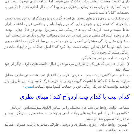
دارای تفاوت هستند، بیشتر جذب یکدیگر می شوند، اما شباهت های موجود سبب می
شوند که ارتباط برای مدت زمان بیشتری دوام پیدا کند. حال اجازه دهید تا نگاهی به
تحقیقات “کتل” داشته باشیم.
این تحقیقات بر روی زوج های بیشماری انجام گرفت و پژوهشگران به این نتیجه دست
پیدا کردند که تمام زن و شوهر هایی که در روابط پایدار و دائمی قرار داشتند، دارای
نقاط مثبت و همه افرادی که پایه های زندگی شان متزلزل بود و در حال جدایی بودند،
دارای وجوه اشتراک منفی بودند. البته در این میان مطالب جالب دیگری نیز بدست آمد؛
به عنوان مثال زندگی مشترکی که در آن هر دو نفر حس سلطه گرایانه داشتند، دیری
نمی پایید. نهایتاً کتل به این نتیجه دست پیدا کرد که ۲ اصل جداگانه برای ایجاد ثبات در
زندگی مشترک وجود دارد:
۱) درجه شباهت دو نفر به یکدیگر.
۲) میزان حمایتی که هر یک از طرفین می تواند در قبال نداشته های طرف دیگر از خود
نشان دهد.
به طور حتم آگاهی از خصوصیات فردی افراد و اطلاع از تیپ شخصیتی طرف مقابل
میتواند به ما کمک کند تا اهمیت گزینه دوم را به خوبی درک کنیم و به این طریق بهتر
خواهیم توانست که شریک زندگی خود را حمایت کنیم( منبع : سایت
ایمپریا
).
کدام تیپ با کدام تیپ ازدواج کند : مبنای نظری
شما می توانید روابط بین تیپ های مختلف را بر اساس الگوی سوشینیکس دریابید.
* کلیه روابط بر اساس نظریه های روانشناسی و ترکیب سیستم میرز – بریگز بوده و
صد در صد تضمین شده نیستند .
* بهترین روابط برای ازدواج ، همکاری و دوستی طولانی مدت به ترتیب همزاد ، همانند
، فعالیت و آینه هستند .