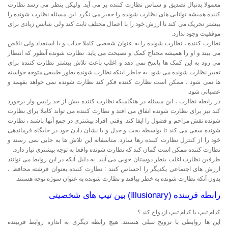
معمولا بدنبال تصدیق و سپاس نظارت کننده بر می آید. ولیکن بنظر می رسد نظارت
کننده همیشه توانایی های نظارت شونده را حقیر می نگرد. این مسئله نظارت شونده را
بیشتر تحریک می کند تا ارزش خود را با اعمال مختلف ثابت کند ولی شانس زیادی برای
موفقیت وجود ندارد.
نظارت کننده ، نظارت شونده را به عنوان شخصی کاملا جذاب و با استعداد ولی ناقص
می بیند و او را همیشه محتاج کمک و نصیحت می یابد. نظارت شونده آنطور که انتظار
می رود به این کمک ها پاسخ نمی دهد و اغلب باعث تلاش بیشتر نظارت کننده برای
تغییر نظارت شونده می شود. به خاطر اینکه نظارت شونده بطور طبیعی متوجه خواسته
ها نمی شود ، ممکن است نظارت کننده فکر کند نظارت شونده نمی خواهد بفهمد و
عصبانی شود.
در رابطه نظارت ، این مسئله در هنگامیکه نظارت کننده بیش از حد رئیس وار برخورد
کند نیز برای نظارت شونده اتفاق می افتد و نظارت کننده می تواند کاملا برای نظارت
شونده نقش مزاحم و فضول را ایفا کند. وقتی افراد بیشتری در جمع آنها باشند ، نظارت
شونده سعی می کند تا بواسطه بحث و جدل و یا نشان دادن خود در جایگاه فرماندهی
خود را از کنترل نظارت کننده رها سازد. متاسفانه این تلاش ها به جایی نمی رسند و
نظارت کننده ممکن است گمان کند که نظارت شونده واقعا به توجه بیشتری نیاز دارد.
طرفین نظارت اغلب بنظر دوستان خوبی می آيند. به دلیل آنکه در این روابط می توانند
ارزش های اجتماعی یکدیگر را احساس کنند : نظارت کننده بعنوان فرشته محافظ ،
بدون آنکه نظارت شونده به خطر بیافتد و نظارت شونده به عنوان سوژه توجه هستند.
رابطه فریبنده (Illusionary) بین تیپ های شخصیتی
کدام تیپ با کدام تیپ ازدواج کند ؟
این ها روابطی با ترویج تنبلی هستند. هیچ رابطه دیگری به اندازه روابط فریبنده