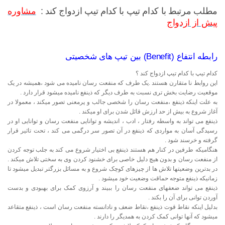
مطلب مرتبط با کدام تیپ با کدام تیپ ازدواج کند :
مشاوره
پیش از ازدواج
رابطه انتفاع (Benefit) بین تیپ های شخصیتی
کدام تیپ با کدام تیپ ازدواج کند ؟
این روابط نا متقارن هستند .یک طرف که منفعت رسان نامیده می شود ،همیشه در یک
موقعیت رضایت بخش تری نسبت به طرف دیگر که ذینفع نامیده میشود قرار دارد .
به علت اینکه ذینفع ،منفعت رسان را شخصی جالب و پرمعنی تصور میکند ، معمولا در
آغاز شروع به بیش از حد ارزش قائل شدن برای او میکند .
ذینفع می تواند به واسطه رفتار ، ادب ، اندیشه و توانایی منفعت رسان و توانایی او در
رسیدگی آسان به مواردی که ذینفع در آن تصور سر درگمی می کند ، تحت تاثیر قرار
گرفته و خرسند شود .
هنگامیکه طرفین در کنار هم هستند ذینفع بی اختیار شروع می کند به جلب توجه کردن
از منفعت رسان و بدون هیچ دلیل خاصی برای خشنود کردن وی به سختی تلاش میکند .
در بدترین وضعیتها تلاش ها از چیزهای کوچک شروع و به مسائل بزرگتر تبدیل میشود تا
زمانیکه ذینفع متوجه حماقت وضعیت خود میشود .
ذینفع می تواند ضعفهای منفعت رسان را ببیند و آرزوی کمک برای بهبودی و بدست
آوردن توانی برای آن را بکند .
بدلیل اینکه نقاط قوت ذینفع ،نقاط ضعف و نادانسته منفعت رسان است ، ذینفع متقاعد
میشود که آنها توانی کمک کردن به همدیگر را دارند .