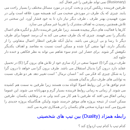
(Illusionary) نمی تواند طرفین را غیر فعال کند.
طرفین فریبنده ریلکس کردن و بحث کردن در مورد مسائل مختلف را بسیار راحت می
یابند. چیزی که یک طرف در موردش صحبت می کند همیشه مورد علاقه است ولی در
مورد فهمیدن بهتر طرف ، طرف دیگر نیاز دارد تا به خود فشار آورد. این سختی در
تلاش همچنین رسیدن به اهداف مشترک را تقریبا غیر ممکن می سازد.
کارها یا فعالیت های دیگر پیچیده هستند. زیرا طرفین فریبنده دلایل و انگیزه های اعمال
یکدیگر را نمی فهمند. چیزی که یک طرف سعی می کند به آن برسد عموما برای طرف
دیگر نا رسا و بی ارزش می باشد. بدلیل آنکه طرفین انتظار اعمال متفاوتی را از
یکدیگر دارند، آنها منفی گرا شده و ممکن است نسبت به مقاصد و اهداف یکدیگر
نکوهش گر شوند. برای حضار این عدم سوء تفاهم می تواند به نظر فکاهی و خنده دار
جلوه کند.
طرف درون گرا (I) عموما سعی در آزاد سازی خود از تلاش های برون گرا (E) در تحمیل
عقاید دارد. درون گرا بدنبال استقلال می باشد. طرف برون گرا می خواهد تا درون گرا
را به شکل چیزی که فکر می کند ” انسان نرمال ” است تغییر دهد. هر دو طرف نسبت
به توانایی های طرف دیگر بدگمان هستند.
عدم توافق ها در این روابط اصولا کوتاه مدت هستند زیرا طرفین به سمت هم کشیده
می شوند. از زمانی به زمانی روابط فریبنده بسیار گرم و مهربانانه می شوند. این عموما
زمانی اتفاق می افتد که طرفین با هم کار می کنند ولی نه در وظایف یکسان. طرفین
ممکن است از نتیجه پروژه های موفق خرسند شوند ولیکن هنگامیکه پروژه جدیدی را
شروع می کنند دوباره سختی های یکسان را در همکاری تجربه می کنند.
رابطه همزاد (Duality) بین تیپ های شخصیتی
کدام تیپ با کدام تیپ ازدواج کند ؟