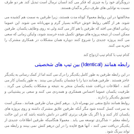
درونگرای خود را به چیزی که فکر می کند انسان نرمال است تبدیل کند. هر دو طرف
نسبت به توانایی های طرف دیگر بدگمان هستند.
مخالفتها در این روابط معمولا کوتاه مدت هستند، زیرا طرفین به سمت هم کشیده می
شوند. هر از گاهی روابط خوش خیالانه بسیار گرم و مهربانانه می شوند. این عموما
زمانی اتفاق می افتد که طرفین با هم کار می کنند ولی نه روی وظایف یکسان. طرفین
ممکن است از نتیجه پروژه های موفق تکمیل شده خرسند شوند، ولیکن زمانی که سعی
می کنند پروژه جدیدی را شروع کنند دوباره همان مشکلات در همکاری مشترک را
تجربه می کنند.
کدام تیپ با کدام تیپ ازدواج کند
رابطه همانند (Identical) بین تیپ های شخصیتی
در این رابطه طرفین به طور کامل یکدیگر را درک می کنند اما از کمک رسانی به یکدیگر
عاجز هستند . طرفین همانند دنیا را با چشمان یکسان می بینند . به طور یکسان کار می
کنند ، اطلاعات دریافت شده یکسان منجر به نتیجه و مشکلات یکسان می گردد .
طرفیت یکسان عموما احساس همفکری و همدردی می کنند و سعی بر پشتیبانی و
تصدیق یکدیگر را دارند .
روابط همانند نتایج منفی نیز بهمراه دارد . برهم کنش میان طرفین همانند ، ممکن است
به سرعت کسل کننده شود مگر آنکه طرفین علایق مشترک داشته و روی پروژه های
یکسان کار کنند و یا اگر یک طرف برتری کافی در دانش داشته باشد که در این حالت
رابطه معلم – شاگردی توسعه می یابد . معمولا هنگامیکه طرفین اطلاعات جدیدی از
یکدیگر دریافت نمی کنند ، آنها هیچ فایده را در این درهم کنش نمی بینند و رابطه می
تواند بیرنگ شود .