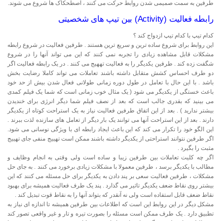
طرفین به سمت صمیمی شدن روابط حرکت می کنند ، اصطحکاک ها شروع می شوند.
رابطه فعالیت (Activity) بین تیپ های شخصیتی
کدام تیپ با کدام تیپ ازدواج کند ؟
این روابط برای شروع ساده ترین و سریع ترین هستند . طرفین فعالیت در شروع رابطه
مشکلات قابل مشاهده زیادی را تجربه نمی کنند که این می تواند آنها را در شروع
شگفت زده کند . طرفین یکدیگر را به فعالیت تههیج می کنند . در یک رابطه فعالیت اگر
دو طرف احساس کشش متقابل داشته باشند تعاملات می تواند کاملا رضایت بخش
باشد . با این حال با تعامل در طول دوره زمانی طولانی فعال شدن بیش از حد خود
باعث خستگی از یکدیگر می شود ( یک مثال خوب زمانی است که شما یک فیلم کمدی
می بینید که بقدری جالب است که بعد از نصف فیلم شما دیگر انرژی برای خندیدن
بیشتر ندارید ) . بعد از این اتفاق طرفین فعالیت نیاز به یک استراحت کوتاه از یکدیگر
دارند . بعد از این استراحت آنها می توانند یک بار دیگر از تعامل های سازنده لذت ببرند .
این الگو خود را تکرار می کند که این باعث ایجاد رابطه ای با ویژگی نوسانی می شود.
اگر طرفین نتوانند استراحتی از یکدیگر داشته باشند ممکن است تهییج منفی جای تهییج
مثبت را بگیرد .
اگر چه کلیت تعاملات بین طرفین زیبا و ساده است ولی وقتی به انجام وظایف و
مطالب با یکدیگر برسد ، طرفین معمولا با مشکلات زیادی برخورد می کنند . به جای حل
مشکلات ، طرفین فعالیت سعی بر پند دادن به یکدیگر برای حل مسئله می کنند که این
بیشتر روی نقاط ضعف یکدیگر تاثیر می گذارد . پند یک طرف فعالیت همیشه برای بهبود
نقاط ضعف قابل استفاده است ولی نه آنقدر که بتواند آنها را به نقاط قوت تبدیل کند .
مشکل دیگر در این روابط این است که اطلاعات بین طرفین همیشه تا اندازه ای نیاز به
تطبیق دارد . یک طرف ممکن است مسئله را بصورت تیره و تار و غیر واقعی تصور کند