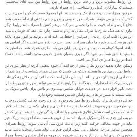
این روابط مطلوب ترین و راحت ترین روابط در بین روابط بین تیپ های شخصیتی
هستند که سازگاری کامل روانشناختی را به همراه دارند .
طرفین همزاد مانند دو نیمه از یک واحد هستند. آنها معمولا قصد یکدیگر را بدون نیاز به
گفتن کلمه ای می فهمند. همزاد بطور طبیعی و بدون چشم داشتی از نقاط ضعف شما
دفاع کرده و نقاط قوت شما را تحسین می کند. بر هم کنش با همزاد مانند روابط دیگر
نیازی به هماهنگ سازی با طرف مقابل ندارد و به شما اجازه می دهد که خودتان باشید.
این مورد اغلب انرژی زیادی از طرفین را حفظ می کند که می توانند در امور مورد علاقه
خود هزینه کنند. برخورد ها میان همزاد ها بسیار بندرت اتفاق می افتند و اگر اتفاقی هم
بیافتد اصولا کوتاه مدت بوده و بدون رنج پایان می یابد. طرف همزاد شما همانطور که
هستید عاشق شما می شود. اگر چیزی بعنوان عشق حقیقی وجود داشته باشد احتمالا
فقط در روابط همزادی اتفاق می افتد.
ولیکن اجازه بدهید این روابط را بیش از حد ایده آل جلوه ندهیم. اگرچه از نظر تئوری این
روابط بهترینِ بهترین ها هستند ولیکن هر کسی که طرف همزاد شماست لزوما شما را
به تمامی آرزوهایتان نمی رساند. این بدان دلیل است که ما آنچنان در خلال زندگی تاب
خورده ایم که نقطه نظرات ، دیدگاه ها و گرایش های ما می توانند بطور جدی روابط ما را
تحت تاثیر قرار دهند. در حقیقت جوانان شانس بیشتری در تلاش برای یافتن شریک بی
عیب نسبت به مسن تر ها دارند. ولیکن شانس همیشه وجود دارد.
حداقل دو شرط برای تکمیل روابط همزادی وجود دارد. اول وجود حداقل کشش دو جانبه
بین طرفین . دوم و مهمتر اینکه طرفین حقیقتاً برای چیزهای یکسان یا متشابه تلاش
کنند. که ممکن است شامل علایق عمومی و یا اهداف زندگی نیز باشد. همسرانی که هر
دو به طور جدی به فکر تشکیل خانواده اند مثال خوبی هستند. منطقا دو نیمه از یک چیز
نباید در جهت مخالف حرکت کنند زیرا باعث فروپاشی آن می شوند. روابط همزادی
همچنین شامل مراحل مختلفی می شود. اولین قدم می تواند بسیار سخت باشد. مانند
موتوری که برای اولین بار نیاز به روشن شدن دارد. هرچه مراحل بیشتری توسط همزاد