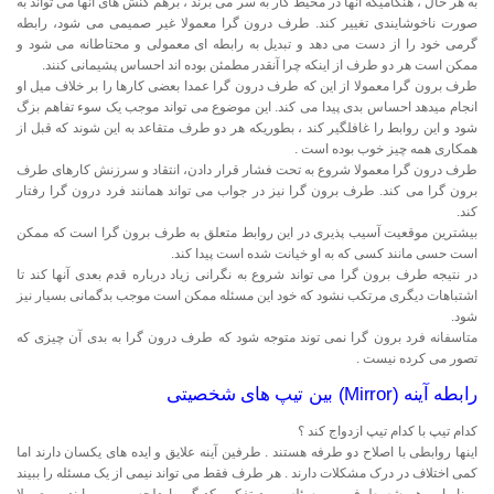
به هر حال ، هنگامیکه آنها در محیط کار به سر می برند ، برهم کنش های آنها می تواند به
صورت ناخوشایندی تغییر کند. طرف درون گرا معمولا غیر صمیمی می شود، رابطه
گرمی خود را از دست می دهد و تبدیل به رابطه ای معمولی و محتاطانه می شود و
ممکن است هر دو طرف از اینکه چرا آنقدر مطمئن بوده اند احساس پشیمانی کنند.
طرف برون گرا معمولا از این که طرف درون گرا عمدا بعضی کارها را بر خلاف میل او
انجام میدهد احساس بدی پیدا می کند. این موضوع می تواند موجب یک سوء تفاهم بزگ
شود و این روابط را غافلگیر کند ، بطوریکه هر دو طرف متقاعد به این شوند که قبل از
همکاری همه چیز خوب بوده است .
طرف درون گرا معمولا شروع به تحت فشار قرار دادن، انتقاد و سرزنش کارهای طرف
برون گرا می کند. طرف برون گرا نیز در جواب می تواند همانند فرد درون گرا رفتار
کند.
بیشترین موقعیت آسیب پذیری در این روابط متعلق به طرف برون گرا است که ممکن
است حسی مانند کسی که به او خیانت شده است پیدا کند.
در نتیجه طرف برون گرا می تواند شروع به نگرانی زیاد درباره قدم بعدی آنها کند تا
اشتباهات دیگری مرتکب نشود که خود این مسئله ممکن است موجب بدگمانی بسیار نیز
شود.
متاسفانه فرد برون گرا نمی توند متوجه شود که طرف درون گرا به بدی آن چیزی که
تصور می کرده نیست .
رابطه آینه (Mirror) بین تیپ های شخصیتی
کدام تیپ با کدام تیپ ازدواج کند ؟
اینها روابطی با اصلاح دو طرفه هستند . طرفین آینه علایق و ایده های یکسان دارند اما
کمی اختلاف در درک مشکلات دارند . هر طرف فقط می تواند نیمی از یک مسئله را ببیند