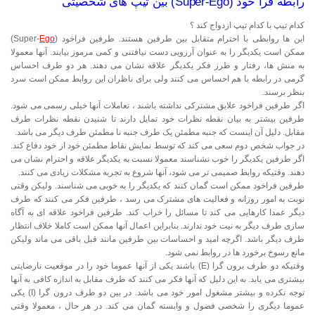
رابطه فرا خود (Super-Ego) بین تیپ های شخصیتی
کدام تیپ با کدام تیپ ازدواج کند ؟
این ها روابطی با احترام متقابل بین طرفین هستند. طرفین فراخود (Super-
Ego
)
ممکن است یکدیگر را به عنوان آرزویی دست نیافتنی و کمی مرموز بیابند. آنها معمولا
به منش ها، رفتار و طرز فکر یکدیگر علاقه نشان می دهند. هر دو طرف احساس
گرمی در رابطه با هم احساس می کنند ولی برای ناظران این روابط ممکن است سرد
بنظر برسند.
اگر طرفین فراخود علایق مشترکی نداشته باشند ، تعاملات آنها خیلی رسمی می شود.
طرفین بیشتر به بیان نقطه نظرات خود تمایل دارند تا شنیدن نقطه نظرات طرف
مقابل. دلیل آن اینست که جنبه مطمئن یک طرف جنبه نا مطمئن طرف دیگر می باشد.
در جواب شخص دوم سعی می کند که توسط نمایش نقاط مطمئن خود از خود دفاع کند.
اگر طرفین یکدیگر را خوب نشناسند معمولا نسبت به یکدیگر علاقه و احترام نشان می
دهند. وقتیکه روابط صمیمی تر می شود، آنها شروع به تجربه مشکلات زیادی می کنند.
طرفین فراخود ممکن است گمان کنند که یکدیگر را به خوبی می شناسند. ولیکن وقتی
نوبت به امور روزانه و فعالیت های مشترک می رسد ، طرفین فکر می کنند که طرف
دیگر عمدا کارهایی می کند تا مسائل را خراب کند. طرفین فراخود علاقه ای به آگاه
سازی طرف دیگر به نیت خود ندارند. بنابراین اعمال آنها ممکن است کاملا خلاف انتظار
طرف دیگر باشد. اگرچه امید و احساسات بین طرفین مانند قبل باقی می ماند ولیکن
مانع رسوخ برخورد ها در روابط نمی شود.
وقتیکه دو طرف برون گرا (E) باشند یکی از آنها عموما خود را در موقعیت نارضایتی
بیشتری می یابد. به این دلیل که آنها فکر می کنند که طرف مقابل به اندازه کافی به آنها
توجه نکرده و بیشتر مشغول امور خود می باشد. در بین دو طرف درون گرا (I) یکی
عموما دیگری را شخصی فضول و وابسته گمان می کند. در هر حال ، معمولا وقتی