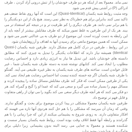
نمی ماند. معمولا بعد از اینکه هر دو طرف خودشان را از تنش درونی آزاد کردن ، طرف
ادراکی (P) در آشتی پیش قدم می شود.
وجه مثبت روابط شبه یکسان (Quasi-Identical) این است که آنها روی نقاط ضعف هم
تاکید نمی کنند بنابراین برای هم خطرناک به نظر نمی رسند. هیچ یک از این دو یکدیگر را
با هم برابر نمی دانند. هر طرف دیگری را کم ظرفیت تر و در نتیجه کم استعداد تر می
بیند. هر یک از این طرفین به غلط تصور میکند که طرف مقابلش بیشتر از آنچه باید از
این رابطه به دست آورده است. این موضوع از دو طرف به بی عدالتی تعبیر می شود و
ممکن است که همین موضوع مانعی برای رسیدن آنها به اهداف و آرزوهایشان شود.
در این روابط ، طرفین در درک کامل هم مشکل دارند. طرفین شبه یکسان (Quasi-
Identical) همیشه نیاز دارند که اطلاعات یکدیگر را تبدیل به چیزی کنند که مطابق
دانسته های خودشان باشد. این تبدیل ها نیاز به انرژی زیادی دارد و احساس رضایت
مطلوب را ایجاد نمی کند. کتابهای نوشته شده به دسته طرف شبه یکسان شما ، غیر
قابل خواندن است. ساخته های طرف شبه یکسان به نظر غیره طبیعی می آیند. گفتگو
با طرف شبه یکسان اگر چه خسته کننده نیست اما احساس رضایت هم ایجاد نمی کند.
یکی از طرفین ممکن است که فکر کند طرف مقابلش مسائل ساده را پیچیده کرده و
مسائل مهم را بسیار ساده می گیرد و سعی می کند که عمدا او را گیج و گمراه کند. هر
دو فکر می کنند که هر آنچه طرف دیگر سعی می کند بگوید را می توان از راهی متفاوت
و قابل فهم تر توضیح داد.
طرفین شبه یکسان معمولا مشکلی در پیدا کردن موضوع برای بحث و گفتگو ندارند.
وقتی که زمان آن میرسد که مشکلی را با هم حل کنند هردوی آنها تازه می فهمند که
افکار متفاوتی دارند. به زودی شروع به پشیمانی میکنند از این که چرا زمانی را با هم
گذراندند و رابطه آنها فقط اتلاف وقت بوده است. روابط شبه یکسان بسیار سست و
شکننده هستند و معمولا به جدایی می رسد البته بدون پشیمانی زیرا دلیلی برای
جلوگیری از جدا شدن وجود ندارد.