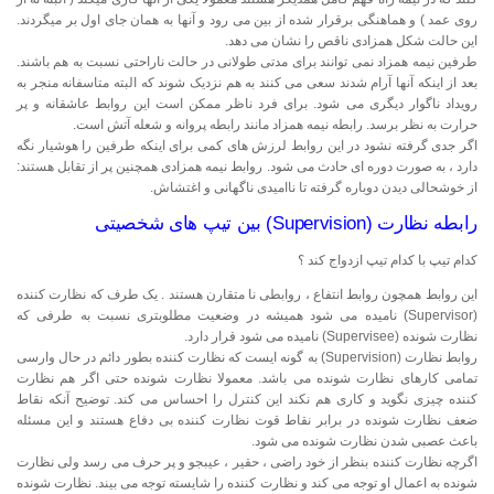
روی عمد ) و هماهنگی برقرار شده از بین می رود و آنها به همان جای اول بر میگردند.
این حالت شکل همزادی ناقص را نشان می دهد.
طرفین نیمه همزاد نمی توانند برای مدتی طولانی در حالت ناراحتی نسبت به هم باشند.
بعد از اینکه آنها آرام شدند سعی می کنند به هم نزدیک شوند که البته متاسفانه منجر به
رویداد ناگوار دیگری می شود. برای فرد ناظر ممکن است این روابط عاشقانه و پر
حرارت به نظر برسد. رابطه نیمه همزاد مانند رابطه پروانه و شعله آتش است.
اگر جدی گرفته نشود در این روابط لرزش های کمی برای اینکه طرفین را هوشیار نگه
دارد ، به صورت دوره ای حادث می شود. روابط نیمه همزادی همچنین پر از تقابل هستند:
از خوشحالی دیدن دوباره گرفته تا ناامیدی ناگهانی و اغتشاش.
رابطه نظارت (Supervision) بین تیپ های شخصیتی
کدام تیپ با کدام تیپ ازدواج کند ؟
این روابط همچون روابط انتفاع ، روابطی نا متقارن هستند . یک طرف که نظارت کننده
(Supervisor) نامیده می شود همیشه در وضعیت مطلوبتری نسبت به طرفی که
نظارت شونده (Supervisee) نامیده می شود قرار دارد.
روابط نظارت (Supervision) به گونه ایست که نظارت کننده بطور دائم در حال وارسی
تمامی کارهای نظارت شونده می باشد. معمولا نظارت شونده حتی اگر هم نظارت
کننده چیزی نگوید و کاری هم نکند این کنترل را احساس می کند. توضیح آنکه نقاط
ضعف نظارت شونده در برابر نقاط قوت نظارت کننده بی دفاع هستند و این مسئله
باعث عصبی شدن نظارت شونده می شود.
اگرچه نظارت کننده بنظر از خود راضی ، حقیر ، عیبجو و پر حرف می رسد ولی نظارت
شونده به اعمال او توجه می کند و نظارت کننده را شایسته توجه می بیند. نظارت شونده