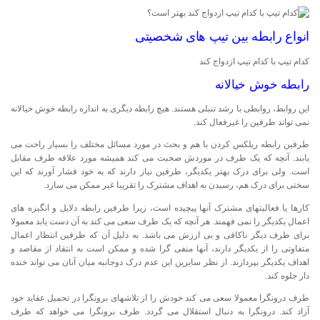
انواع رابطه بین تیپ های شخصیتی
کدام تیپ با کدام تیپ ازدواج کند
رابطه خوش خیالانه
این روابط، روابطی با رشد تنبلی هستند. هیچ رابطه دیگری به اندازه رابطه خوش خیالانه
نمی تواند طرفین را غیرفعال کند.
طرفین رابطه ریلکس کردن با هم و بحث در مورد مسائل مختلف را بسیار راحت می
یابند. آنچه که یک طرف در موردش صحبت می کند همیشه مورد علاقه طرف مقابل
است. ولی برای درک بهتر یکدیگر، طرفین نیاز دارند که به خود فشار آورند که این
سختی برای درک هم، رسیدن به اهداف مشترک را تقریبا غیر ممکن می سازد.
کارها یا فعالیتهای مشترک آنها پیچیده است، زیرا طرفین رابطه دلایل و انگیزه های
اعمال یکدیگر را نمی فهمند. هر آنچه که یک طرف سعی می کند به آن دست یابد معمولا
برای طرف دیگر ناکافی و بی ارزش می باشد. به دلیل آن که طرفین انتظار اعمال
متفاوتی را از یکدیگر دارند، آنها منفی گرا شده و ممکن است به انتقاد از مقاصد و
اهداف یکدیگر بپردازند. از نظر سایرین این عدم درک دوجانبه میان آنان می تواند خنده
دار جلوه کند.
طرف درونگرا معمولا سعی می کند خودش را از تلاشهای برونگرا در تحمیل عقاید خود
آزاد کند. درونگرا به دنبال استقلال می گردد. طرف برونگرا می خواهد که طرف