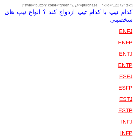
[purchase_link id=”12272″ text=”خرید” style=”button” color=”green”]
کدام تیپ با کدام تیپ ازدواج کند ؟ انواع تیپ های
شخصیتی
ENFJ
ENFP
ENTJ
ENTP
ESFJ
ESFP
ESTJ
ESTP
INFJ
INFP