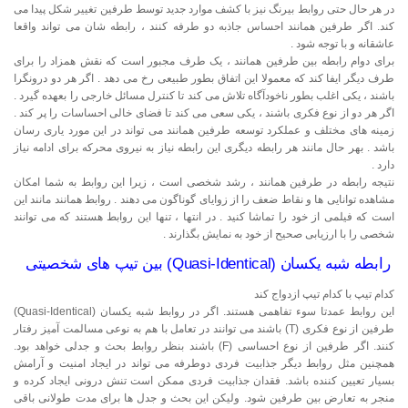
در هر حال حتی روابط بیرنگ نیز با کشف موارد جدید توسط طرفین تغییر شکل پیدا می
کند. اگر طرفین همانند احساس جاذبه دو طرفه کنند ، رابطه شان می تواند واقعا
عاشقانه و با توجه شود .
برای دوام رابطه بین طرفین همانند ، یک طرف مجبور است که نقش همزاد را برای
طرف دیگر ایفا کند که معمولا این اتفاق بطور طبیعی رخ می دهد . اگر هر دو درونگرا
باشند ، یکی اغلب بطور ناخودآگاه تلاش می کند تا کنترل مسائل خارجی را بعهده گیرد .
اگر هر دو از نوع فکری باشند ، یکی سعی می کند تا فضای خالی احساسات را پر کند .
زمینه های مختلف و عملکرد توسعه طرفین همانند می تواند در این مورد یاری رسان
باشد . بهر حال مانند هر رابطه دیگری این رابطه نیاز به نیروی محرکه برای ادامه نیاز
دارد .
نتیجه رابطه در طرفین همانند ، رشد شخصی است ، زیرا این روابط به شما امکان
مشاهده توانایی ها و نقاط ضعف را از زوایای گوناگون می دهند . روابط همانند مانند این
است که فیلمی از خود را تماشا کنید . در انتها ، تنها این روابط هستند که می توانند
شخصی را با ارزیابی صحیح از خود به نمایش بگذارند .
رابطه شبه یکسان (Quasi-Identical) بین تیپ های شخصیتی
کدام تیپ با کدام تیپ ازدواج کند
این روابط عمدتا سوء تفاهمی هستند. اگر در روابط شبه یکسان (Quasi-Identical)
طرفین از نوع فکری (T) باشند می توانند در تعامل با هم به نوعی مسالمت آمیز رفتار
کنند. اگر طرفین از نوع احساسی (F) باشند بنظر روابط بحث و جدلی خواهد بود.
همچنین مثل روابط دیگر جذابیت فردی دوطرفه می تواند در ایجاد امنیت و آرامش
بسیار تعیین کننده باشد. فقدان جذابیت فردی ممکن است تنش درونی ایجاد کرده و
منجر به تعارض بین طرفین شود. ولیکن این بحث و جدل ها برای مدت طولانی باقی