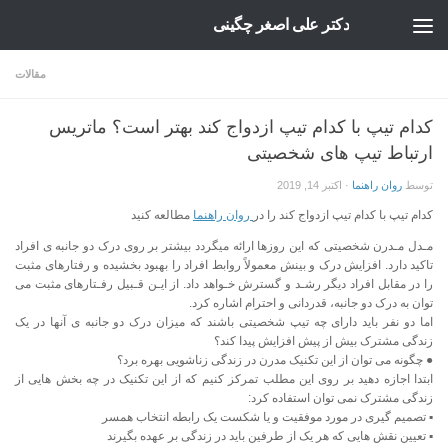
دکتر علی اصغر چگینی
Skip to content
مقالات
کدام تیپ با کدام تیپ ازدواج کند بهتر است؟ ماتریس
ارتباط تیپ های شخصیتی
توسط
روان راهنما
·
اکتبر 14, 2019
کدام تیپ با کدام تیپ ازدواج کند را در
روان راهنما
مطالعه کنید
مـدل مـدرن شخصیتی که این روزها ارائه میگردد بیشتر بر روی درک دو جانبه ی افراد
تاکید دارد. افزایش درک و بینش معمولاً روابط افراد را بهبود بخشیده و رفتارهای مثبت
را در مقابل افراد دیگر رشـد و گسترش خـواهد داد. از ایـن قـبیل رفـتارهای مثبت می
توان به درک دو جانبه، قدردانی و احترام اشاره کرد.
اما دو نفر باید دارای چه تیپ شخصیتی باشند که میزان درک دو جانبه ی آنها در یک
زندگی مشترک بیش از پیش افزایش پیدا کند؟
● چگونه می توان از این تکنیک مدرن در زندگی زناشویی بهره برد؟
ابتدا اجازه دهید بر روی این مطلب تمرکز کنیم که از این تکنیک در چه بخش هایی از
زندگی مشترک نمی توان استفاده کرد:
▪ تصمیم گیری در مورد موفقیت و یا شکست یک رابطه انتخاب همسر
▪ تعیین نقش هایی که هر یک از طرفین باید در زندگی بر عهده بگیرند