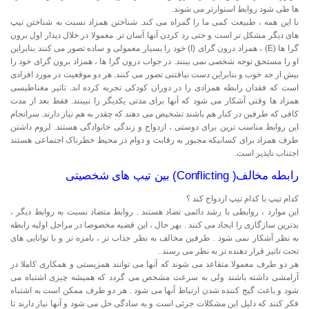
ها طی شود روابط استوارتر می شوند.
با این همه ، طبیعت کمی ما را گمراه می کند. شناختن همزاد نسبت به شناختن تیپ
های دیگر مشکل تر است و حتی رد کردن آنها آسان تر. معمولا در خلال دیدار اول برون
گرا ها (E) ، همزاد درون گرای (I) خود را بسیار معمولی و ساده تصور می کنند بنابراین
او را مستحق توجه شخصی نمی بینند. در جواب درون گرا ها ، همزاد برون گرای خود را
بیش از حد خوب و بنابراین دست نیافتنی تصور می کنند. هر دو موقعیت در مورد افرادی
است که فقدان رابطه همزادی را در دوران کودکی تجربه کرده اند. تاثیر مغناطیسی
همزاد ها وقتی آشکار می شود که آنها برای مدتی یکدیگر را نبینند. فقط بعد از مدت
کافی که طرفین در کنار هم باشند تشخیص می دهند که چقدر به هم نیاز دارند. سرانجام
این روابط مناسب ترین برای دوستی ، ازدواج و زندگی خانوادگی هستند. لزوم داشتن
طرف همزاد برای کسانیکه مجبور به رقابت و دوام در محیط خطرناک اجتماعی هستند
اجتناب ناپذیر است.
رابطه مخالف( Conflicting) بین تیپ های شخصیتی
کدام تیپ با کدام تیپ ازدواج کند ؟
این موارد ، روابطی با رشد دائمی تضاد هستند . روابط متضاد نسبت به روابط دیگر ،
بدترین سازگاری را ایجاد می کنند . بهر حال ، این قضیه مخصوصا در مراحل اولیه رابطه
به نظر آشکار نمی شود . طرفین مخالف به نظر جذاب تر ، بامزه تر و با توانایی های
تحت تاثیر قرار دهنده تر به نظر می رسند .
هر دو طرف معمولا متقاعد می شوند که آنها می توانند همزیستی و همکاری کاملا در
آرامشی داشته باشند ولی به سرعت مشخص می گردد که همیشه چیزی اشتباه می
شود و باعث گیج کننده شدن ارتباط آنها می شود . هر دو طرف ممکن است به اشتباه
فکر کنند که دلیل این مشکلات جزئی است و به سادگی حل می شود و آنها نیاز دارند تا