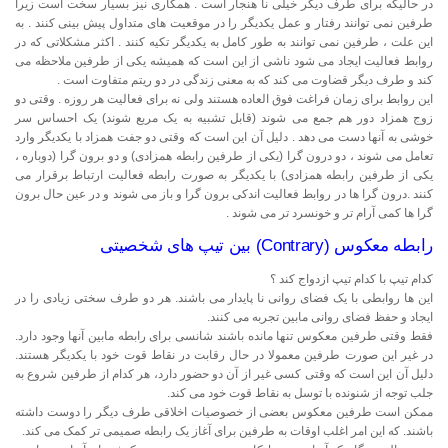
در حالیکه برای طرف دیگر خیلی نا هنجار است . همکاری نیز بسیار سخت است زیرا
طرفین نمی توانند رفتار و عمل یکدیگر را در موقعیت های متداول پیش بینی کنند . به
این علت ، طرفین نمی توانند به طور کامل به یکدیگر تکیه کنند . اکثر مشکلاتی که در
روابط فعالیت ایجاد می شود ناشی از این است که همیشه یکی از طرفین ملاحظه می
کند و طرف دیگر قضاوت می کند که به معنی زندگی در دو ریتم متفاوت است .
این روابط برای زمان فراغت فوق العاده هستند ولی نه برای فعالیت هر روزه . وقتی دو
زوج همزاد دور هم جمع می شوند (قابل تشبیه به یک مربع شوند) یک احساس سر
خوشی به آنها دست می دهد . دلیل آن این است که وقتی دو جفت همزاد با یکدیگر وارد
تعامل می شوند ، دو درون گرا (یکی از طرفین رابطه همزادی) و دو برون گرا (دوباره ،
یکی از طرفین رابطه همزادی) با یکدیگر به صورت رابطه فعالیت ارتباط برقرار می
کنند .درون گرا ها در روابط فعالیت اندکی برون گرا و باز می شوند و در عین حال برون
گرا ها کمی آرام تر و خونسرد تر می شوند .
رابطه معکوس (Contrary) بین تیپ های شخصیتی
کدام تیپ با کدام تیپ ازدواج کند ؟
این ها روابطی با یک فضای روانی نا پایدار می باشند. هر دو طرف سختی زیادی را در
ایجاد و حفظ فضای روانی مابین تجربه می کنند.
فقط وقتی طرفین معکوس تنها مانده باشند شانسی برای رابطه مابین آنها وجود دارد.
در غیر این صورت طرفین معمولا در حال رقابت در نقاط قوت خود با یکدیگر هستند.
دلیل آن این است که وقتی کسی غیر از آن دو حضور دارد، هر کدام از طرفین شروع به
جلب توجه از شنونده با توسل به نقاط قوت خود می کند.
ممکن است طرفین معکوس بعضی از خصوصیات اخلاقی طرف دیگر را دوست داشته
باشند. که این امر اغلب اوقات به طرفین برای آغاز یک رابطه صمیمی تر کمک می کند.