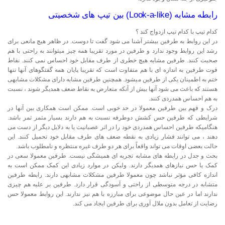
رابطه مشابه (Look-a-like) بین تیپ های شخصیتی
کدام تیپ با کدام تیپ ازدواج کند ؟
در این روابط به طرفین بیشتر آشنا می شود گفت تا دوست. در ظاهر هیچ مانعی برای
رشد این روابط وجود ندارد و طرفین در مورد تقریبا همه چیز میتوانند به راحتی با هم
صحبت کنند. طرفین مشابه هیچ خطری از طرف مقابل خود احساس نمی کنند. نقاط
قوت طرفین به اندازه ای با هم متفاوت است که تقریبا پایان همه گفتگوهای آنها تنها
ختم به اطمینان یکی از طرفین میشود. همچنین طرفین مشابه دارای مشکلات مشابهی
هستند که باعث می شود آنها بیش از آنکه متعارض به نقاط ضعف همدیگر شوند ، نسبت
به هم احساس همدردی کنند.
درک و فهم بین طرفین معمولا در حد خوبی است. ممکن است همکاری بین آنها در
شرایطی که طرفین حس کشش دوطرفه نسبت به هم دارند بسیار مثمر ثمر باشد.
هنگامیکه طرفین احساس همدردی خود را در اثر عصبانیت یا به دلایل دیگر از دست می
دهند ، می توانند فشار زیادی به نقطه ضعف های طرف مقابل خود تحمیل کنند. این
حالت بعضی اوقات می تواند واقعاً برای هر دو طرف غیره منتظره و نامطلوب باشد.
بحث و جدل در رابطه های مشابه تجربه ای همیشگی نیست. طرفین معمولا سعی در
کمک یا حس نیازهای همدیگر دارند. ولیکن در موارد زیادی این کمک ممکن است به
اندازه کافی مؤثر نباشد چون معمولا طرفین مشکلات مشابهی دارند. رابطه طرفین
متشابه در درجه متوسطی از راحتی و آسودگی قرار دارد. طرفین بر علیه هم چیزی
ندارند اما در عین حال موضوعی برای مبارزه با هم نیز ندارند. این روابط معمولا حس
رضایت از تعامل بدون ملال آوری برای طرفین ایجاد می کند.