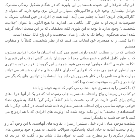
افرادیکه طرفدار این عقیده هستند بر این باورند که در هنگام تشکیل زندگی مشترک
عوامل بیشماری وجود دارد و فاکتورهای بسیار پر ارزش تری وجود دارند که مقوله ی
“کاراکترهای فردی” اصلاً به چشم نمی آیند. البته همه ی افراد در حین انتخاب شریک به
خصوصیات فردی او به طور کلی نگاهی می اندازند اما هیچ الگویی با عنوان “جذابیت
شخصیتی” وجود ندارد. با توجه به این تئوری کلیه تحقیقاتی که در این مبحث انجام گرفته
شده است هیچگونه ارتباط یک به یکی را میان شخصیت و ازدواج قائل نشده است.
۲) ما کسی را به همسری خود انتخاب می کنیم که از نظر شخصیتی کاملاً با او متفاوت
هستیم
کسانی که بر این مطلب عقیده دارند، تصور می کنند که انسان ها جذب افرادی میشوند
که به طور کامل اخلاق و خصوصیاتی مجزا با خودشان دارند. گاهی اوقات این تئوری با
اتکا به نظریه ی “تضاد خواهی” توجیه می شود. همچنین این گروه از افراد در توجیه تئوری
خود اینطور توضیح می دهند که افرادی که دارای قابلیت های متفاوت هستند می توانند
مهارت های مختلفی را در کنار هم پرورش داده و با استفاده از توانایی های یکدیگر می
توانند در زندگی به موفقیت دست پیدا کنند.
۳) ما کسی را به همسری خود انتخاب می کنیم که شبیه خودمان باشد
دو کتاب در زمینه ازدواج و انتخاب همسر به چاپ رسیده اند که هر یک از آنها حرف های
زیادی برای گفتن دارند. در کتاب نخست با نام “لطفاً درکم کن” با اتکا به تئوری تضاد
خواهی توجیه مناسبی برای انتخاب همسر متفاوت داده شده است. در کتاب دیگر با نام
“استعدادهای مختلف” به این نکته توجه شده که اولویت های افرادی که با هم ازدواج می
کنند تا چه حد شبیه به یکدیگر است.
شباهت موجود میان افراد خیلی بیشتر از میزان تفاوت های آنهاست. با این وجود آمار و
ارقام بدست آماده به جای اینکه پاسخگوی سوالات باشند، به همراه خود پرسش های
بیشمار دیگری را نیز مطرح می کنند. به عنوان مثال شاید بتوان گفت که افرادی که