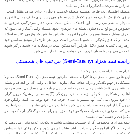
. بنابراین همیشه طرفین ، مسئله مورد تفکر یکدیگر را دلچسب می یابند . معمولا
طرفین به سرعت یکدیگر را همفکر می یابند.
منطقه اطمینان یک طرف همیشه منطقه خلاقیت و نوآوری برای طرف مقابل است .
چیزی که از یک طرف محکم و تکمیل شده به نظر می رسد برای طرف مقابل ناقص و
ناپایدار به نظر می رسد . این اختلاف ممکن است اغلب دچار سردرگمی طرفین به
خصوص در مواقع پیاده سازی نقشه های دونفری شود. مسئله وقتی آشکار می شود که
طرف مقابل حقیقتا مفهوم اصلی را نفهمد . بنابراین طرفین شروع می کنند به اصلاح
عدم ادراک های یکدیگر اما عموما نشدنی است. زیرا هر طرف از موضع مطمئن خود
رفتار می کند. به همین دلایل طرفین آينه ممکن است در مجادله های شدید درگیر شوند
که حتی می تواند با عنوان کردن نظریه هایشان به انفجار تبدیل شود .
رابطه نیمه همزاد (Semi-Duality) بین تیپ های شخصیتی
کدام تیپ با کدام تیپ ازدواج کند ؟
این ها روابطی با همزادی نا کارآمد هستند. طرفین نیمه همزاد (Semi-Duality) معمولا
مشکلی در فهم یکدیگر و درک اهداف شان ندارند ، حداقل تا وقتی که این اهداف و نقشه
ها فقط روی کاغذ باشند. وقتی که موقع انجام شدن برنامه های مفصل می رسد طرفین
اغلب در همکاری با یکدیگر باز میماند. فرد برون گرا (E) به سختی از شریک درون گرای
(I) خود پیروی می کند. آنها بیشتر به صدای حرف های خود توجه می کنند. ولیکن فرد
درون گرا از این موضوع ناراحت نمی شود و اغلب راهی برای تطبیق با این شرایط پیدا
می کند. طرفین نیمه همزاد معمولا موضوعات زیادی برای بحث و گفتگو دارند که به نظر
یکنواخت و خسته کننده نیستند.
نیمه همزاد ها مخصوصا اگر از جنسیت متفاوت باشند به یکدیگر علاقه نشان می دهند که
این حالت اگر آنها همدیگر را جذاب بیابند بیشتر هم می شود. ولیکن وقتی آنها احساس
کنند که در نیمه راه فهم کامل همدیگر هستند معمولا یکی از آنها کاری میکند ( البته نه از