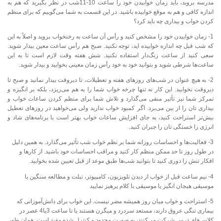
مدرسه بروید، باید زمان خوابیدن خود را ساعت 10-11شب در نظر بگیرید که هم به
اندازه کافی و هم به موقع خوابیده باشید. در این قسمت به شما می‌گوییم که برای منظم
کردن خواب و بیداری چه باید کرد؟
1- زمان خوابیدن خود را مشخص کنید و رأس آن ساعت به رختخواب بروید و اصلاً به این
که شب قبل چه اندازه خوابیده اید، توجه نکنید. صبح هم رأس ساعت معین بیدار شوید.
سعی کنید از ساعت زنگ‌دار استفاده نکنید. شش هفته وقت لازم است تا به این
ساعت‌ها شرطی شوید و بتوانید خود به خود رأس زمان معینی بخوابید و بیدار شوید.
2- به هیچ عنوان در شب‌های روزهای هفته و تعطیلات، تا دیروقت بیدار نمانید و صبح تا
دیروقت نخوابید. این کار نه تنها چرخه خواب شما را به هم می‌ریزد، بلکه بر انگیزه و
تمرکز شما نیز تأثیر منفی می‌گذارد و تلاش شما برای منظم کردن ساعات خواب و
بیداری تان را از بین می‌برد. اگر کمبود خواب ندارید ولی می‌خواهید در روزهای تعطیل
بیش‌تر استراحت کنید، به جای افزایش ساعات خواب بهتر است با برنامه‌های شاد و
انرژی زا خستگی تان را جبران کنید.
3- فعالیت‌ها و احساسات روزانه شما بر نظم خواب شب تأثیر می‌گذارد. به همین دلیل
در طول روز تا حد ممکن منظم کار کنید و مراقب احساسات خود باشید. از کارها و
افکار تنش زا دوری کنید تا بتوانید شب‌ها طبق موعد از قبل تعیین شده بخوابید.
4- نیم ساعت قبل از خواب از دیدن تلویزیون، کامپیوتر، تبلت و مطالعه سنگین یا
موسیقی هیجان انگیز یا موسیقی با کلام پرهیز نمایید
5- استراحت و خواب میان روز همیشه مضر نیست. این خواب برای دانش‌آموزانی که
بیماری تنگی عروق دارند، مستعد سردرد و میگرن هستند یا تا ساعت 3یا4 عصر در
کلاس‌های درس شرکت می‌کنند، به صورت محدود و کنترل شده مفید است. همان طور