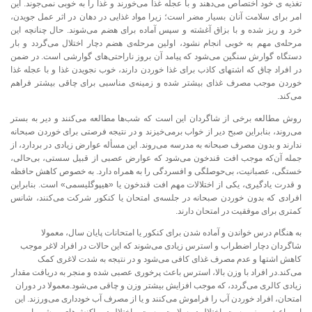
تغذیه ی خود اختصاص می‌دهند و با عجله غذا می‌خورند و غذا را به خوبی نمی‌جوند. این
امر برای سلامت آنان بسیار مضر است؛ زیرا مواد غذایی در دهان در اثر عمل جویدن،
خرد و ریز شده و با بزاق آغشته و سپس آماده برای هضم می‌شوند. حال چنانچه این
مرحله‌ی مهم به خوبی انجام نشود، اولین مرحله‌ی هضم دچار اختلال می‌گردد و بار
دستگاه گوارش سنگین می‌شود که پیامد آن بروز ناراحتی‌های گوارشی است. در ضمن
در افراد چاق که اشتهای کاذب برای غذا خوردن دارند، خوب نجویدن غذا و با عجله غذا
خوردن موجب مصرف غذای بیشتر شده و زمینه‌ی مناسبی برای چاقی بیشتر فراهم
می‌کند.
روش مطالعه برخی از شاگردان این است که شب‌ها مطالعه می‌کنند و دیر به بستر
می‌روند، بنابراین صبح دیر از خواب برمی‌خیزند و در نتیجه فرصتی برای خوردن صبحانه
ندارند و بدون مصرف صبحانه به مدرسه می‌روند. این مسأله عوارض زیادی در بردارد، از
جمله آن‌که موجب افت قندخون می‌شود که عوارض عصبی از قبیل سستی، بی‌حالی،
خستگی، عصبانیت، بی‌حوصلگی و افسردگی را به همراه دارد. به خصوص کاهش حافظه
و قدرت یادگیری، یکی از اختلالات مهم افت قندخون یا «هیپوگلیسمی» است. بنابراین
افرادی که بدون خوردن صبحانه در جلسه‌ی امتحان یا کنکور شرکت می‌کنند، شانس
کمتری برای موفقیت در امتحان دارند.
به هنگام درس خواندن و آماده شدن برای کنکور یا امتحانات پایان سال، معمولا
شاگردان دچار اضطراب و استرس زیادی می‌شوند که این حالات در افراد لاغر موجب
کاهش اشتها و عدم مصرف غذای کافی می‌شود و در نتیجه به شدت لاغری کمک
می‌کند.در افراد با وزن بالا، استرس باعث پرخوری عصبی شده و منجر به دریافت مقدار
زیادی کالری می‌گردد، که موجب افزایش بیشتر وزن و چاقی می‌شود.معمولا در دوران
امتحان، افراد خوردن آب را فراموش می‌کنند و یا از مصرف آب خودداری می‌ورزند. این
امر باعث بروز یبوست، اختلال در سلامت پوست و اختلال در واکنش‌های بیوشیمیایی