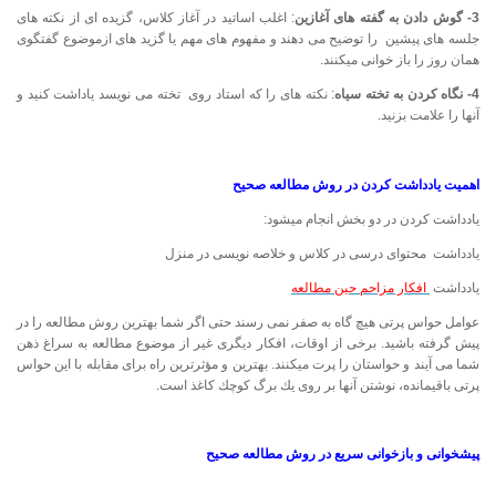
3- گوش دادن به گفته های آغازین
: اغلب اساتید در آغاز کلاس، گزیده ای از نکته های
جلسه های پیشین را توضیح می دهند و مفهوم های مهم یا گزید های ازموضوع گفتگوی
همان روز را باز خوانی میکنند.
4- نگاه کردن به تخته سیاه
: نکته های را که استاد روی تخته می نویسد یاداشت کنید و
آنها را علامت بزنید.
اهمیت یادداشت کردن در روش مطالعه صحیح
یادداشت کردن در دو بخش انجام میشود:
یادداشت محتوای درسی در کلاس و خلاصه نویسی در منزل
یادداشت
افکار مزاحم حین مطالعه
عوامل حواس پرتی هیچ گاه به صفر نمی رسند حتی اگر شما بهترین روش مطالعه را در
پیش گرفته باشید. برخی از اوقات، افكار دیگری غیر از موضوع مطالعه به سراغ ذهن
شما می آیند و حواستان را پرت میكنند. بهترین و مؤثرترین راه برای مقابله با این حواس
پرتی باقیمانده، نوشتن آنها بر روی یك برگ كوچك كاغذ است.
پیشخوانی و بازخوانی سریع
در روش مطالعه صحیح