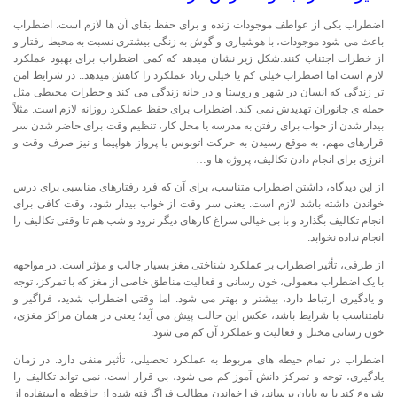
اضطراب یکی از عواطف موجودات زنده و برای حفظ بقای آن ها لازم است. اضطراب
باعث می شود موجودات، با هوشیاری و گوش به زنگی بیشتری نسبت به محیط رفتار و
از خطرات اجتناب کنند.شکل زیر نشان میدهد که کمی اضطراب برای بهبود عملکرد
لازم است اما اضطراب خیلی کم یا خیلی زیاد عملکرد را کاهش میدهد.. در شرایط امن
تر زندگی که انسان در شهر و روستا و در خانه زندگی می کند و خطرات محیطی مثل
حمله ی جانوران تهدیدش نمی کند، اضطراب برای حفظ عملکرد روزانه لازم است. مثلاً
بیدار شدن از خواب برای رفتن به مدرسه یا محل کار، تنظیم وقت برای حاضر شدن سر
قرارهای مهم، به موقع رسیدن به حرکت اتوبوس یا پرواز هواپیما و نیز صرف وقت و
انرژِی برای انجام دادن تکالیف، پروژه ها و…
از این دیدگاه، داشتن اضطراب متناسب، برای آن که فرد رفتارهای مناسبی برای درس
خواندن داشته باشد لازم است. یعنی سر وقت از خواب بیدار شود، وقت کافی برای
انجام تکالیف بگذارد و با بی خیالی سراغ کارهای دیگر نرود و شب هم تا وقتی تکالیف را
انجام نداده نخوابد.
از طرفی، تأثیر اضطراب بر عملکرد شناختی مغز بسیار جالب و مؤثر است. در مواجهه
با یک اضطراب معمولی، خون رسانی و فعالیت مناطق خاصی از مغز که با تمرکز، توجه
و یادگیری ارتباط دارد، بیشتر و بهتر می شود. اما وقتی اضطراب شدید، فراگیر و
نامتناسب با شرایط باشد، عکس این حالت پیش می آید؛ یعنی در همان مراکز مغزی،
خون رسانی مختل و فعالیت و عملکرد آن کم می شود.
اضطراب در تمام حیطه های مربوط به عملکرد تحصیلی، تأثیر منفی دارد. در زمان
یادگیری، توجه و تمرکز دانش آموز کم می شود، بی قرار است، نمی تواند تکالیف را
شروع کند یا به پایان برساند، فرا خواندن مطالب فراگرفته شده از حافظه و استفاده از