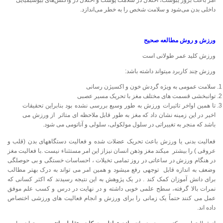
داخلی بدن می‌شود و سلامت شخص را به خطر می‌اندازد.
ورزش و روش مطالعه صحیح
ورزش كلید عمر طولانی است
ورزش چند کاربرد میتواند داشته باشد:
سلامت عمومی به ویژه گردش خون و اکسیژن رسانی
توانبخشی قسمت های مختلف مغز با تحریک مسیر عصبی
تا همین اواخر تاثیرات ورزش به طور وسیع بررسی نشده بود بنابراین تحقیقات
اخیر در این زمینه نشان داد که مغز به طور قابل ملاحظه ای متاثر از ورزش می
باشد که منجر به تغییراتی در سلول مولکولی، سلولی و آناتومی می شود.
فعالیت بدنی یا ورزش باعث تحریک عضلات شده و فعالیت دستگاههای بدن (قلب و
عروقی ) را بیشتر میکند مغز وذهن انسان نیزاز این امر مستثناء نیست .با فعالیت مغز
در هنگام ورزش در ساعاتی در روز تمامی تخیلات ، احساسات خستگی و بی حوصلگی
وضعف به اندازه قابل توجهی رفع میشود و همین امر می تواند به درک بهتر مطالب
برای دانش آموزان کمک کند . در یک پژوهش به این نتیجه رسیدند که اکثر کسانی که
نمرات بالا گرفته، سطح علمی خوبی داشته و در نهایت در درس و کسب علم موفق
عمل می کنند حتماً یک زمانی را برای ورزش و انجام فعالیت های ورزشی اختصاص
داده اند.