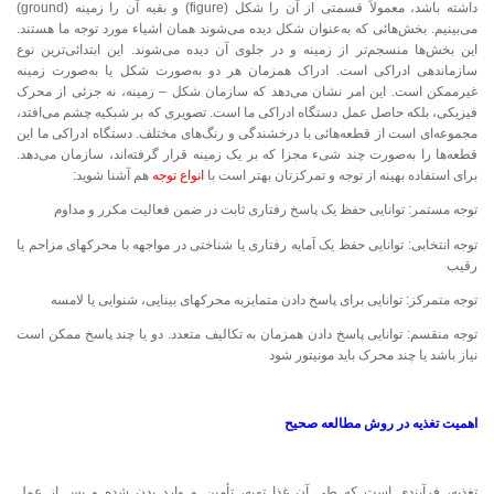
داشته باشد، معمولاً قسمتی از آن را شکل (figure) و بقیه آن را زمینه (ground)
می‌بینیم. بخش‌هائی که به‌عنوان شکل دیده می‌شوند همان اشیاء مورد توجه ما هستند.
این بخش‌ها منسجم‌تر از زمینه و در جلوی آن دیده می‌شوند. این ابتدائی‌ترین نوع
سازماندهی ادراکی است. ادراک همزمان هر دو به‌صورت شکل یا به‌صورت زمینه
غیرممکن است. این امر نشان می‌دهد که سازمان شکل – زمینه، نه جزئی از محرک
فیزیکی، بلکه حاصل عمل دستگاه ادراکی ما است. تصویری که بر شبکیه چشم می‌افتد،
مجموعه‌ای است از قطعه‌هائی با درخشندگی و رنگ‌های مختلف. دستگاه ادراکی ما این
قطعه‌ها را به‌صورت چند شیء مجزا که بر یک زمینه قرار گرفته‌اند، سازمان می‌دهد.
برای استفاده بهینه از توجه و تمرکزتان بهتر است با
انواع توجه
هم آشنا شوید:
توجه مستمر: توانایی حفظ یک پاسخ رفتاری ثابت در ضمن فعالیت مکرر و مداوم
توجه انتخابی: توانایی حفظ یک آمایه رفتاری یا شناختی در مواجهه با محرکهای مزاحم یا
رقیب
توجه متمرکز: توانایی برای پاسخ دادن متمایزبه محرکهای بینایی، شنوایی یا لامسه
توجه منقسم: توانایی پاسخ دادن همزمان به تکالیف متعدد. دو یا چند پاسخ ممکن است
نیاز باشد یا چند محرک باید مونیتور شود
اهمیت تغذیه در روش مطالعه صحیح
تغذیه، فرآیندی است که طی آن غذا تهیه، تأمین و وارد بدن شده و پس از عمل