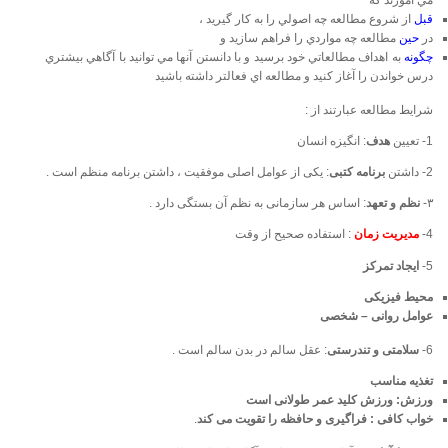
قبل
از شروع مطالعه چه اصولي را به كار گيريد ،
در
حين
مطالعه چه مواردي را فراهم سازيد و
چگونه
به اهداف مطالعاتي خود برسيد و با دانستن آنها مي توانيد با آگاهي بيشتري
درس خواندن را آغاز كنيد و مطالعه اي فعالتر داشته باشيد
شرایط مطالعه عبارتند از :
1- تعیین
هدف
: انگیزه انسان
2- داشتن
برنامه کتبی
: يكی از عوامل اصلی موفقيت ، داشتن برنامه منظم است .
۳-
نظم و تعهد
: اساس هر سازمانی به نظم آن بستگی دارد .
4-
مدیریت زمان
: استفاده صحيح از وقت
5-
ایجاد تمرکز
محیط فیزیکی
عوامل
روانی
–
شخصی
6-
سلامتی و تندرستی
: عقل سالم در بدن سالم است .
تغذيه مناسب
ورزش
:
ورزش كليد عمر طولانی است
خواب كافی
:
فراگيری و حافظه را تقويت می كند
.