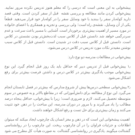
پیشخوانی به این معنی است که درسی را که معلم هنوز تدریس نکرده مرور نمایید.
پیش‌خوانی کردن مانند مطالعه و بررسی نقشه قبل از سفر کردن است. وقتی قصد
دارید کوله‌بار سفر را ببندید با خود وسایل سفر را در کوله‌بار خود قرار می‌دهید. قطعاً
یکی از آن وسایل، نقشه‌ی راه است؛ ولی بررسی و تجزیه و همفکری با اعضای خانواده
در مورد مسیر از اهمیت بیش‌تری برخوردار است. آشنایی با مسیر باعث سرعت و عدم
سردرگمی خواهد شد. دانستن قبل از کلاس سبب لذت‌بخش‌تر بودن نشستن در کلاس
است. دانستن قبل از کلاس سبب دقت در شنیدن است. دانستن قبل از کلاس سبب
نوشتن مفیدتر نکات مورد تدریس در کلاس درس می‌شود،
پیش‌خوانی در مطالعات مدرسه دو نوع دارد:
۱٫ پیش‌خوانی قبل از تدریس دبیر که حداقل باید یک روز قبل انجام گیرد. این نوع
پیش‌خوانی موجب یادگیری بیش‌تر در کلاس درس و داشتن فرصت بیش‌تر برای رفع
اشکال می‌شود.
۲٫ پیش‌خوانی سطحی درس‌ها پیش از شروع مدارس که بیش‌تر در فصل تابستان انجام
می‌گیرد. این نوع از مطالعه برای دانش‌آموزانی که در مقاطع بالاتر و به خصوص در سوم
متوسطه تحصیل می‌کنند، لازم و ضروری است؛ زیرا با پیش‌خوانی، حداقل پنجاه درصد
مطالب را یاد می‌گیرند و با مرور در دوران مدرسه، این مباحث را در ذهن خود تثبیت
می‌کنند و زمان بیش‌تری برای حل تست و رفع اشکال خواهند داشت.
اهمیت پیشخوانی این است که در ذهن و مغز انسان یک چارچوب ایجاد میکند که میتوان
اطلاعات و جزئیات فراوان را در آن چارچوب ریخت. این چارچوب را در روانشناسی
گشتالت میگویند. یادگیری در روانشناسی گشتالت به صورت هیأت کل مطرح می شود