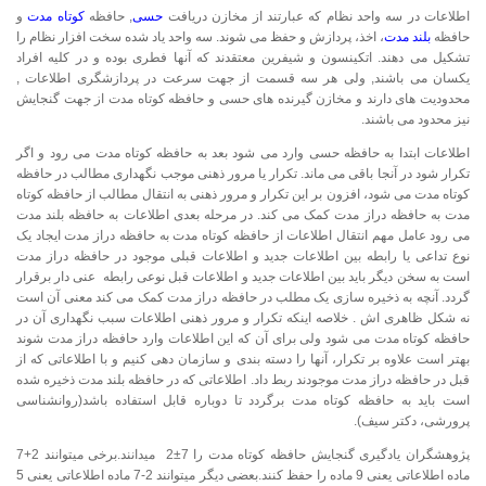
اطلاعات در سه واحد نظام که عبارتند از مخازن دریافت
حسی
, حافظه
کوتاه مدت
و
حافظه
بلند مدت
، اخذ، پردازش و حفظ می شوند. سه واحد یاد شده سخت افزار نظام را
تشکیل می دهند. اتکینسون و شیفرین معتقدند که آنها فطری بوده و در کلیه افراد
یکسان می باشند, ولی هر سه قسمت از جهت سرعت در پردازشگری اطلاعات ,
محدودیت های دارند و مخازن گیرنده های حسی و حافظه کوتاه مدت از جهت گنجایش
نیز محدود می باشند.
اطلاعات ابتدا به حافظه حسی وارد می شود بعد به حافظه کوتاه مدت می رود و اگر
تکرار شود در آنجا باقی می ماند. تکرار یا مرور ذهنی موجب نگهداری مطالب در حافظه
کوتاه مدت می شود، افزون بر این تکرار و مرور ذهنی به انتقال مطالب از حافظه کوتاه
مدت به حافظه دراز مدت کمک می کند. در مرحله بعدی اطلاعات به حافظه بلند مدت
می رود عامل مهم انتقال اطلاعات از حافظه کوتاه مدت به حافظه دراز مدت ایجاد یک
نوع تداعی یا رابطه بین اطلاعات جدید و اطلاعات قبلی موجود در حافظه دراز مدت
است به سخن دیگر باید بین اطلاعات جدید و اطلاعات قبل نوعی رابطه عنی دار برقرار
گردد. آنچه به ذخیره سازی یک مطلب در حافظه دراز مدت کمک می کند معنی آن است
نه شکل ظاهری اش . خلاصه اینکه تکرار و مرور ذهنی اطلاعات سبب نگهداری آن در
حافظه کوتاه مدت می شود ولی برای آن که این اطلاعات وارد حافظه دراز مدت شوند
بهتر است علاوه بر تکرار، آنها را دسته بندی و سازمان دهی کنیم و با اطلاعاتی که از
قبل در حافظه دراز مدت موجودند ربط داد. اطلاعاتی که در حافظه بلند مدت ذخیره شده
است باید به حافظه کوتاه مدت برگردد تا دوباره قابل استفاده باشد(روانشناسی
پرورشی، دکتر سیف).
پژوهشگران یادگیری گنجایش حافظه کوتاه مدت را 7±2 میدانند.برخی میتوانند 2+7
ماده اطلاعاتی یعنی 9 ماده را حفظ کنند.بعضی دیگر میتوانند 2-7 ماده اطلاعاتی یعنی 5