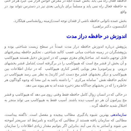
حافظه فعال راه می یابد. بخش عمده آنچه در معرض حواس قرار می گیرد هرگز حتی
به حافظه فعال راه نمی یابد و مسلماً برای بازیابی بعدی نیز در دسترس نتواند بود. در
واقع
بخش عمده ناتوانی حافظه ناشی از فقدان توجه است)زمینه روانشناسی هیلگارد،
اتکینسون، دکتر براهنی)
اندوزش
در
حافظه
دراز
مدت
پژوهش درباره اندوزش حافظه دراز مدت عمدتاً در سطح زیست شناختی بوده و
پژوهشگران در زمینه شناخت مبانی عصب کالبد شناختی ، تحکیم حافظه پیشرفتهای
قابل توجهی داشته اند. ساختارهای مغزی مهمی که در اندوزش دخیل هستند هیپوکامپ
و آن بخش از قشر مخ است که هیپوکامپ را در برگرفته است )شامل قشر بخشهای
درونی و پیرامونی( مغز بویایی )قشر کناری هیپوکامپ که در تبادل اطلاعات بین
هیپوکامپ و دیگر بخشهای قشر مخ دست اندر کارند(..به نظر می رسد هیپوکامپ در
تحکیم حافظه نقش ” سامانه مرکزی ” را داشته باشد به این معنا که وجوه گوناگون هر
خاطره را که در بخشهای جداگانه مغز ذخیره شده اند به هم پیوند می دهد.
در حالی که در انسان زوال کامل حافظه فقط وقتی روی می دهد که هیپوکامپ و قشر
مخ پیرامون آن هر دو آسیب دیده باشند. آسیب فقط به هیپوکامپ می تواند منجر به
اختلال شدید حافظه گردد .
سازماندهی
بهترین شیوه یادگیری مطالب پیچیده و مفصل است. ناگفته پیداست،
مطالبی که سازمان یافته هستند از مطالبی که پراکنده و نامرتبط اند سریعتر آموخته
می شوند و آسانتر به یاد می آیند. بنابراین اگر بتوانیم مقدار زیادی اطلاعات را سازمان