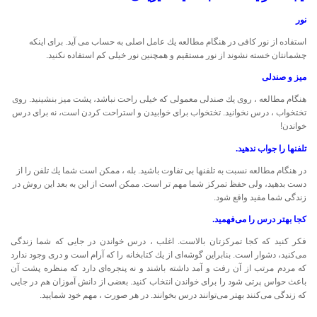
نور
استفاده از نور كافی در هنگام مطالعه یك عامل اصلی به حساب می آید. برای اینكه
چشمانتان خسته نشوند از نور مستقیم و همچنین نور خیلی كم استفاده نكنید.
میز و صندلی
هنگام مطالعه ، روی یك صندلی معمولی كه خیلی راحت نباشد، پشت میز بنشینید. روی
تختخواب ، درس نخوانید. تختخواب برای خوابیدن و استراحت كردن است، نه برای درس
خواندن!
تلفنها را جواب ندهید
.
در هنگام مطالعه نسبت به تلفنها بی تفاوت باشید. بله ، ممكن است شما یك تلفن را از
دست بدهید، ولی حفظ تمركز شما مهم تر است. ممكن است از این به بعد این روش در
زندگی شما مفید واقع شود.
كجا بهتر درس را می‌فهمید
.
فكر كنید كه كجا تمركزتان بالاست. اغلب ، درس خواندن در جایی كه شما زندگی
می‌كنید، دشوار است. بنابراین گوشه‌ای از یك كتابخانه را كه آرام است و دری وجود ندارد
كه مردم مرتب از آن رفت و آمد داشته باشند و نه پنجره‌ای دارد كه منظره پشت آن
باعث حواس پرتی شود را برای خواندن انتخاب كنید. بعضی از دانش آموزان هم در جایی
كه زندگی می‌كنند بهتر می‌توانند درس بخوانند. در هر صورت ، مهم خود شمایید.