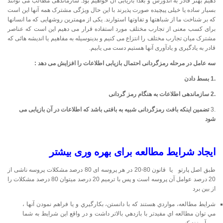
دهیم بهتر قادر به اندوزش و بعداً بازیابی آن خواهیم بود. سازماندهی مطالب می توانند
بسیار ساده یا خیلی پیچیده صورت پذیرند با این حال ویژگی مشترک همه آنها این است
که بر شناخت ما از شباهتها و تفاوتها استوارند. یکی از مهمترین روشهایی که ما انسانها
برای کسب معنی از تجارب مختلف مورد استفاده قرار می دهیم این است که عناصر
مشترک میان تجارب مختلف را انتزاع می کنیم و بدینوسیله به مفاهیم یا اندیشه هائی که
قادر به یادگیری و یادآوری آنها هستیم دست می یابیم.
سه
عامل
در
مرحله
رمزگردانی
احتمال
بازیابی
اطلاعات
را
افزایش
می
دهد
:
.1
بسط
دادن
.2
سازماندهی
اطلاعات
به
هنگام
رمز
گردانی
.3
تضمین
اینکه
بافت
رمزگردانی
شبیه
به
بافتی
باشد
که
اطلاعات
در
آن
بازیابی
می
شود
ایجاد شرایط مطالعه برای بهره وری بيشتر
طبق اصل پارتو یا قانون 80-20 در هر پروسه ای 80 درصد مشکلات پروسه ناشی از
20 درصد عوامل آن پروسه است و پس با ترمیم 20 درصد میتوان 80 درصد مشکلات را
از بین برد
شرايط مطالعه، مواردي هستند كه با دانستن، بكارگيري و يا فراهم نمودن آنها ،
مي توان مطالعه اي مفيدتر با بازدهي بالاتر داشت و در واقع اين شرايط به شما
مي آموزند كه