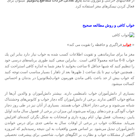
از فعالیتهای حرکتی و موزون مانند
بازی تعادلی
،
حرکات متقاطع
،
پانتومیم
میتوان برای
فعال کردن نیمکرهای مغز استفاده کرد.
خواب كافی و روش مطالعه صحیح
«
خواب
فراگیری و حافظه را تقویت می كند»
مغز ما برای سازماتدهی و تقویت اطلاعات کسب شده به خواب نیاز دارد بنابر این یك
خواب 8-6 ساعته معمولاً كافی است . بنابراین سعی كنید طوری برنامه‌های درسی خود
را تنظیم كنید كه شبها حداقل 6 ساعت بخوابید تا مغز شما به اندازه كافی استراحت كند
. همچنین خواب نیم تا یك ساعت ( ظهرها بعد از ناهار ) بسیار مناسب است.توجه کنید
که خواب بیش از حد باعث باقی ماندن هورمون خواب(ملاتونین) در بدنتان و احساس
کسالت میشود.
بسیاری از دانش‌آموزان خواب نامنظمی دارند. بیشتر دانش‌آموزان و والدین آن‌ها از
منافع خواب آگاهی ندارند. برخی از دانش‌آموزان گاه دچار خواب و کابوس‌های وحشتناک
شبانه می‌شوند و برخی دچار اختلال خواب هستند. بسیاری از آنان نیز در طی روز دچار
خواب آلودگی و چرت‌های روزانه می‌شوند.این میزان در برخی از فصول سال مانند اوایل
پاییز، زمستان، فصل بهار، ایام روزه داری و امتحانات به شکل نگران کننده‌ای افزایش
می‌یابد. مشکلات خواب در برخی از اوقات سال به مانعی جدی برای درس خواندن
دانش‌آموزان تبدیل می‌شود. بر اساس همین واقعیات به این نتیجه رسیده‌ایم که امروزه
آگاهی از مشکلات خواب و نظارت بر الگوهای خواب، شاخصی برای پیشرفت تحصیلی