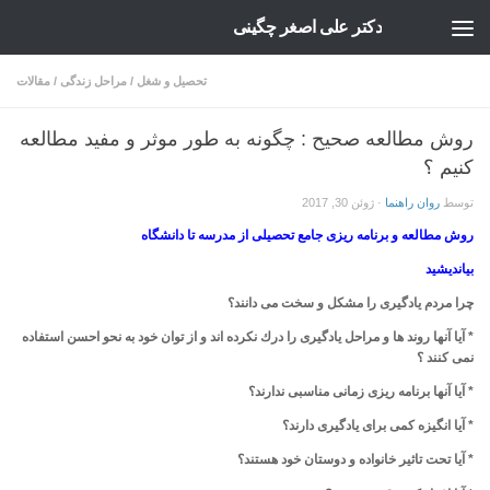
دکتر علی اصغر چگینی
Skip to content
تحصیل و شغل
/
مراحل زندگی
/
مقالات
روش مطالعه صحیح : چگونه به طور موثر و مفید مطالعه
کنیم ؟
توسط
روان راهنما
·
ژوئن 30, 2017
روش مطالعه و برنامه ریزی جامع تحصیلی از مدرسه تا دانشگاه
بیاندیشید
چرا مردم یادگیری را مشكل و سخت می دانند؟
* آیا آنها روند ها و مراحل یادگیری را درك نكرده اند و از توان خود به نحو احسن استفاده
نمی كنند ؟
* آیا آنها برنامه ریزی زمانی مناسبی ندارند؟
* آیا انگیزه كمی برای یادگیری دارند؟
* آیا تحت تاثیر خانواده و دوستان خود هستند؟