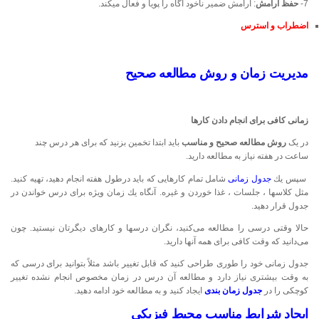
7-
حفظ آرامش
: آرامش ضمير ناخود آگاه را پويا و فعال ميكند.
اضطراب و استرس
مدیریت زمان و روش مطالعه صحیح
زمانی كافی برای انجام دادن كارها
در یک
روش مطالعه صحیح و مناسب
باید
ابتدا تخمین بزنید كه برای هر درس چند
ساعت در هفته نیاز به مطالعه دارید.
سپس یك
جدول زمانی
شامل تمام كارهایی كه باید درطول هفته انجام دهید، تهیه كنید.
مثل كلاسها ، جلسات ، غذا خوردن و غیره. آنگاه یك زمان ویژه برای درس خواندن در
جدول قرار دهید.
حالا وقتی درسی را مطالعه می‌كنید، نگران درسها و كارهای دیگرتان نیستید. چون
می‌دانید كه وقت كافی برای همه آنها دارید.
جدول زمانی خود را طوری طراحی كنید كه قابل تغییر باشد مثلاً بتوانید برای درسی كه
به وقت بیشتری نیاز دارد و مطالعه آن درس در زمان مخصوص انجام نشده تغییر
كوچكی را در
جدول زمان بندی
ایجاد كنید و به مطالعه خود ادامه دهید.
ایجاد شرایط مناسب محیط فیزیکی