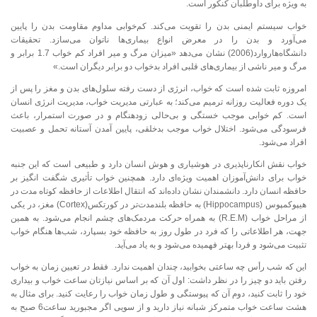
به ویژه برای داوطلبان کنکور است.
خواب سیستم ایمنی بدن را تقویت می‌کند. کم‌خوابی مداوم مقاومت بدن را پایین
می‌آورد و بدن را در معرض انواع بیماری‌ها ناتوان می‌سازد. تحقیقات
دانشگاه‌هاروارد(2006) نشان می‌دهد «میزان مرگ و میر افراد کم ‌خواب 1.7 برابر و
مرگ و میر ناشی از بیماری‌های قلبی افراد بدخواب دو برابر دیگران است.»
امروزه ثابت شده است که خواب، انرژی از دست رفته سلول‌های بدن و مغز را پس از
یک دوره فعالیت روزانه ترمیم می‌کند؛ به عبارتی مدیریت خواب، مدیریت انرژی انسان
است. کم خوابی موجب خستگی و بی‌حالی زودهنگام و در صورت استمرار، باعث
فرسودگی می‌شود. اختلال خواب موجب بدخلقی، پایین آمدن آستانه تحمل و عصبیت
افراد می‌شود.
خواب نقش انکارناپذیری در هوشیاری و هوش انسان دارد و طبیعی است که این جنبه
خواب برای دانش‌آموزان اهمیت ویژه‌ای دارد. همچنین خواب تأثیری شگفت انگیز بر
حافظه انسان دارد. دانشمندان نشان داده‌اند که انتقال اطلاعات از حافظه کوتاه مدت در
هیپوکمپوس (‏Hippocampus‏) به حافظه بلندمدت‌تر در کورتکس(‏Cortex‏) مغز، در یکی
از مراحل خواب (‏R.E.M‏) به همراه حرکت مردمک‌های چشم انجام می‌شود. به همین
جهت، هر اطلاعاتی را که فرد در طول روز به حافظه خود بسپارد، شب‌ها هنگام خواب
تثبیت می‌شود و فردا بهتر فهمیده می‌شود و به یاد می‌آید.
این که شب رأس چه ساعتی بخوابید، چندان اهمیت ندارد. فقط در تعیین زمان به خواب
رفتن باید دو چیز را در نظر داشت: اول آن که بر اساس نیازتان ساعت خواب و بیداری
خود را ثابت کنید، دوم آن که پیوستگی و طول زمان خواب را رعایت کنید. برای مثال به
هشت ساعت خواب متمرکز شبانه نیاز دارید و از سویی اگر مجبورید ساعت6 صبح به