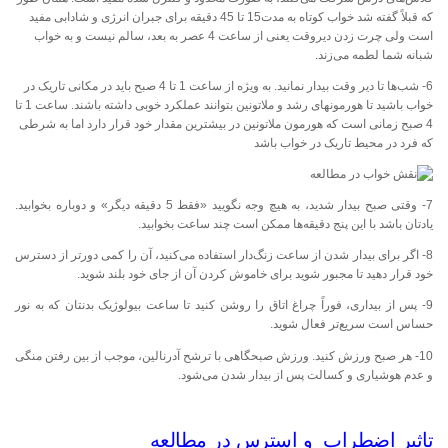
که قبلاً گفته شد خواب کوتاه به مدت15 تا 45 دقیقه برای جبران انرژی و شادابی مفید
است ولی چرت زدن دیروقت یعنی از ساعت 4 عصر به بعد، سالم نیست و به خواب
شبانه شما لطمه می‌زند.
6- شب‌ها تا دیر وقت بیدار نمانید. به ویژه از ساعت 1 تا 4 صبح باید در مکانی تاریک در
خواب باشید تا هورمونهای رشد و ملاتونین بتوانند عملکرد خوبی داشته باشند. ساعت 1 تا
4 صبح زمانی است که هورمون ملاتونین در بیشترین مقدار خود قرار دارد اما به شرطی
که فرد در محیط تاریک در خواب باشد
7- وقتی صبح بیدار شدید، به هیچ وجه نگویید «فقط 5 دقیقه دیگر» و دوباره بخوابید.
یادتان باشد با این پنج دقیقه‌ها ممکن است چند ساعت بخوابید.
8- اگر برای بیدار شدن از ساعت زنگ‌دار استفاده می‌کنید، آن را کمی دورتر از دسترس
خود قرار دهید تا مجبور شوید برای خاموش کردن آن از جای خود بلند شوید.
9- پس از بیداری، فوراً چراغ اتاق را روشن کنید تا ساعت بیولوژیک بدنتان که به نور
حساس است سریع‌تر فعال شوید.
10- هر صبح ورزش کنید. ورزش صبحگاهی با ترشح آدرنالین، موجب از بین رفتن منگی
و عدم هوشیاری و کسالت پس از بیدار شدن می‌شود.
تاثیر اضطراب و استرس در مطالعه