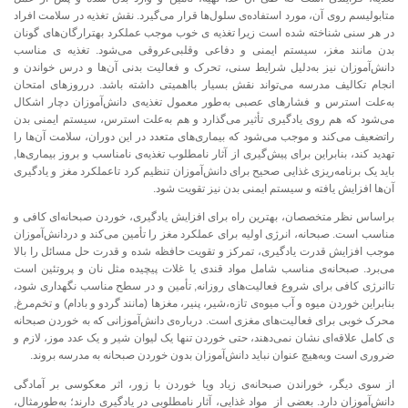
متابولیسم روی آن، مورد استفاده‌ی سلول‌ها قرار می‌گیرد. نقش تغذیه در سلامت افراد
در هر سنی شناخته شده است زیرا تغذیه ی خوب موجب عملکرد بهترارگان‌های گونان
بدن مانند مغز، سیستم ایمنی و دفاعی وقلبی‌عروقی می‌شود. تغذیه ی مناسب
دانش‌آموزان نیز به‌دلیل شرایط سنی، تحرک و فعالیت بدنی آن‌ها و درس خواندن و
انجام تکالیف مدرسه می‌تواند نقش بسیار بااهمیتی داشته باشد. درروز‌های امتحان
به‌علت استرس و فشار‌های عصبی به‌طور معمول تغذیه‌ی دانش‌آموزان دچار اشکال
می‌شود که هم روی یادگیری تأثیر می‌گذارد و هم به‌علت استرس، سیستم ایمنی بدن
راتضعیف می‌کند و موجب می‌شود که بیماری‌های متعدد در این دوران، سلامت آن‌ها را
تهدید کند، بنابراین برای پیش‌گیری از آثار نامطلوب تغذیه‌ی نامناسب و بروز بیماری‌ها,
باید یک برنامه‌ریزی غذایی صحیح برای دانش‌آموزان تنظیم کرد تاعملکرد مغز و یادگیری
آن‌ها افزایش یافته و سیستم ایمنی بدن نیز تقویت شود.
براساس نظر متخصصان، بهترین راه برای افزایش یادگیری، خوردن صبحانه‌ای کافی و
مناسب است. صبحانه، انرژی اولیه برای عملکرد مغز را تأمین می‌کند و دردانش‌آموزان
موجب افزایش قدرت یادگیری، تمرکز و تقویت حافظه شده و قدرت حل مسائل را بالا
می‌برد. صبحانه‌ی مناسب شامل مواد قندی یا غلات پیچیده مثل نان و پروتئین است
تاانرژی کافی برای شروع فعالیت‌های روزانه, تأمین و در سطح مناسب نگهداری شود،
بنابراین خوردن میوه و آب‌ میوه‌ی تازه،شیر، پنیر، مغز‌ها (مانند گردو و بادام) و تخم‌مرغ,
محرک خوبی برای فعالیت‌های مغزی است. درباره‌ی‌ دانش‌آموزانی که به خوردن صبحانه
ی کامل علاقه‌ای نشان نمی‌دهند، حتی خوردن تنها یک لیوان شیر و یک عدد موز، لازم و
ضروری است وبه‌هیچ عنوان نباید دانش‌آموزان بدون خوردن صبحانه به مدرسه بروند.
از سوی دیگر، خوراندن صبحانه‌ی زیاد ویا خوردن با زور، اثر معکوسی بر آمادگی
دانش‌آموزان دارد. بعضی از مواد غذایی، آثار نامطلوبی در یادگیری دارند؛ به‌طورمثال،