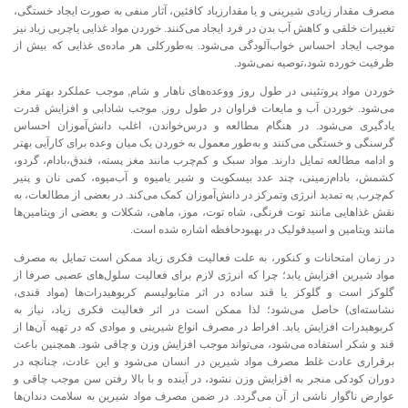
مصرف مقدار زیادی شیرینی و یا مقدارزیاد کافئین، آثار منفی به‌ صورت ایجاد خستگی،
تغییرات خلقی و کاهش آب بدن در فرد ایجاد می‌کنند. خوردن مواد‌ غذایی یاچربی زیاد نیز
موجب ایجاد احساس خواب‌آلودگی می‌شود. به‌طورکلی هر ماده‌ی غذایی که بیش از
ظرفیت خورده شود،توصیه نمی‌شود.
خوردن مواد پروتئینی در طول روز ووعده‌های ناهار و شام, موجب عملکرد بهتر مغز
می‌شود. خوردن آب و مایعات فراوان در طول روز, موجب شادابی و افزایش قدرت
یادگیری می‌شود. در هنگام مطالعه و درس‌خواندن، اغلب دانش‌آموزان احساس
گرسنگی و خستگی می‌کنند و به‌طور معمول به خوردن یک میان وعده برای کارآیی بهتر
و ادامه مطالعه تمایل دارند. مواد سبک و کم‌چرب مانند مغز پسته، فندق،بادام، گردو،
کشمش، بادام‌زمینی، چند عدد بیسکویت و شیر یامیوه و آب‌میوه، کمی نان و پنیر
کم‌چرب, به تمدید انرژی وتمرکز در دانش‌آموزان کمک می‌کند. در بعضی از مطالعات، به
نقش غذاهایی مانند توت‌ فرنگی، شاه‌ توت، موز، ماهی، شکلات و بعضی از ویتامین‌ها
مانند ویتامین و اسیدفولیک در بهبودحافظه اشاره شده است.
در زمان امتحانات و کنکور، به علت فعالیت فکری زیاد ممکن است تمایل به مصرف
مواد شیرین افزایش یابد؛ چرا که انرژی لازم برای فعالیت سلول‌های عصبی صرفا از
گلوکز است و گلوکز یا قند ساده در اثر متابولیسم کربوهیدرات‌ها (مواد قندی،
نشاسته‌ای) حاصل می‌شود؛ لذا ممکن است در اثر فعالیت فکری زیاد، نیاز به
کربوهیدرات افزایش یابد. افراط در مصرف انواع شیرینی و موادی که در تهیه آن‌ها از
قند و شکر استفاده می‌شود، می‌تواند موجب افزایش وزن و چاقی شود. همچنین باعث
برقراری عادت غلط مصرف مواد شیرین در انسان می‌شود و این عادت، چنانچه در
دوران کودکی منجر به افزایش وزن نشود، در آینده و با بالا رفتن سن موجب چاقی و
عوارض ناگوار ناشی از آن می‌گردد. در ضمن مصرف مواد شیرین به سلامت دندان‌ها