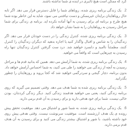
کرد که ممکن است هیچ تاثیری در آینده ی شما نداشته باشند.
2. یک زندگی برنامه ریزی شده، رویاهای شما را قابل دسترس قرار می دهد. اگر تابه
حال رویاهایتان برایتان غیرممکن و دست نیافتنی می نمود، شاید به این خاطر بوده شما
هیچ طرح و برنامه ای برای رسیدن به آنها آماده نکرده اید. برنامه ی زندگی برای شما
مراحل رسیدن به رویاهایتان را به شما نشان خواهد داد.
3. یک زندگی برنامه ریزی شده، کنترل زندگی را در دست خودتان قرار می دهد. اگر
زندگیتان را به شانس و اقبال واگذار کنید یا اجازه بدهید که دیگران زندگیتان را کنترل
کنند، مطمئناً ناامید و دلسرد خواهید شد. درد ست گرفتن کنترل زندگیتان تنها راه
رسیدن به چیزهایی است که واقعاً می خواهید.
4. یک زندگی برنامه ریزی شده، به شما آرامش می دهد. همین که بدانید قدم ها و مراحل
رسیدن به آنچه از زندگی می خواهید را طی می کنید، به شما احساس آرامش خواهد داد.
بدون برنامه، دچار گیجی و سردرگمی خواهید شد که کجا بروید و روزهایتان را چطور
بگذرانید.
5. یک زندگی برنامه ریزی شده به شما هدف می دهد. وقتی تصمیم می گیرید که روی
برنامه زندگی کنید، یعنی می خواهید هدفمند زندگی کنید. دیگر زندگی کردنتان، بودن
خالی نیست. شما برای خود هدفی دارید و برای رسیدن به آن قدم برمی دارید.
6. یک زندگی برنامه ریزی شده، به شما شور و اشتیاق می دهد. موفقیت تحقق پیش
رونده ی یک هدف ارزشمند است. موفقیت سرنوشت نیست. وقتی هدفی پیش روی
خود داشته باشید، با شور و اشتیاق بیشتر زندگی می کنید و برای رسیدن به آن هدف
قدم برمی دارید.