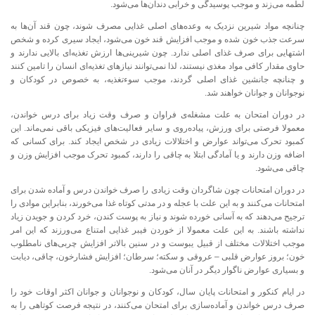
لطمه می‌زند و موجب پوسیدگی و خرابی دندان‌ها می‌شود.
چنانچه مواد شیرین نزدیک به وعده‌های اصلی غذایی مصرف شوند، چون قند آن‌ها به
سرعت جذب خون شده و موجب افزایش قند خون می‌شود، ایجاد سیری کرده و شخص
اشتهایی برای صرف غذای اصلی ندارد. چون شیرینی‌ها ارزش تغذیه‌ای بالایی ندارند و
حاوی مقدار کافی مواد مغذی نیستند، لذا نمی‌توانند نیازهای تغذیه‌ای انسان را تامین کنند
و چنانچه جانشین غذای اصلی گردند، موجب سوءتغذیه، به خصوص در کودکان و
نوجوانان و جوانان خواهند شد.
در دوران امتحان به علت مشغله‌ی فراوان و صرف وقت زیاد برای درس خواندن،
معمولا فرصتی برای ورزش، پیاده‌روی و سایر فعالیت‌های فیزیکی باقی نمی‌ماند. این
کمبود تحرک می‌تواند عوارض و اختلالات زیادی در شخص ایجاد کند. برای کسانی که
اضافه وزن دارند و یا آمادگی ابتلا به چاقی را دارند، کمبود تحرک موجب افزایش وزن و
چاقی می‌شود.
در دوران امتحانات چون شاگردان وقت زیادی را صرف خواندن درس و آماده شدن برای
امتحانات می‌کنند و به این علت با عجله و در مدتی کوتاه غذا می‌خورند، بنابراین موادی را
ترجیح می‌دهند که به آسانی خورده شوند و نیاز به پوست کندن، خرد کردن و جویدن زیاد
نداشته باشند. به این علت معمولا از خوردن فیبر غذایی امتناع می‌ورزند که این امر
موجب اختلالات مختلف از قبیل یبوست و در سنین بالاتر افزایش چربی‌های نامطلوب
خون؛ بروز عوارض قلبی – عروقی و سکته؛ سرطان؛ افزایش فشارخون، چاقی، دیابت
و بسیاری عوارض ناگوار دیگر در آنان می‌شود.
در ایام کنکور و امتحانات پایان سال، کودکان و نوجوانان و جوانان اکثر اوقات خود را
صرف درس خواندن و آماده‌سازی برای امتحان می‌کنند، در نتیجه فرصت کوتاهی را به