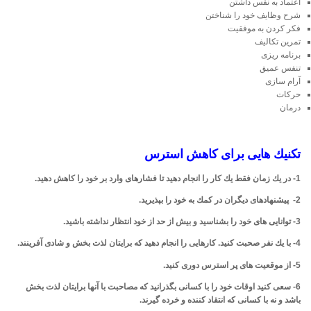
اعتماد به نفس داشتن
شرح وظایف خود را شناختن
فكر كردن به موفقیت
تمرین تكالیف
برنامه ریزی
تنفس عمیق
آرام سازی
حركات
درمان
تكنیك هایی برای كاهش استرس
1-
در یك زمان فقط یك كار را انجام دهید تا فشارهای وارد بر خود را كاهش دهید
.
2-
پیشنهادهای دیگران در كمك به خود را بپذیرید
.
3-
توانایی های خود را بشناسید و بیش از حد از خود انتظار نداشته باشید
.
4-
با یك نفر صحبت كنید. كارهایی را انجام دهید كه برایتان لذت بخش و شادی آفرینند
.
5-
از موقعیت های پر استرس دوری كنید
.
6-
سعی كنید اوقات خود را با كسانی بگذرانید كه مصاحبت با آنها برایتان لذت بخش
باشد و نه با كسانی كه انتقاد كننده و خرده گیرند
.