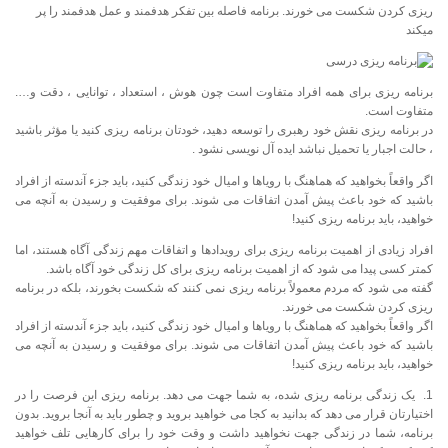
ریزی کردن شکست می خورند. برنامه فاصله بین تفكر هدفمند و عمل هدفمند را پر
میکند
برنامه ریزی برای همه افراد متفاوت است چون هوش ، استعداد ، توانایی ، دقت و….
متفاوت است.
در برنامه ریزی نقش خود رهبری را توسعه دهید، خودتان برنامه ریزی كنید یا مؤثر باشید
، حالت اجبار یا تحمیل نباشد ایده آل نویسی نشود .
اگر واقعاً بخواهید که هماهنگ با رویاها و امیال خود زندگی کنید، باید جزء آندسته از افراد
باشید که خود باعث پیش آمدن اتفاقات می شوند. برای موفقیت و رسیدن به آنچه می
خواهید، باید برنامه ریزی کنید!
افراد زیادی از اهمیت برنامه ریزی برای رویدادها و اتفاقات مهم زندگی آگاه هستند، اما
کمتر کسی پیدا می شود که از اهمیت برنامه ریزی برای کل زندگی خود آگاه باشد.
گفته می شود که مردم معمولاً برنامه ریزی نمی کنند که شکست بخورند، بلکه در برنامه
ریزی کردن شکست می خورند.
اگر واقعاً بخواهید که هماهنگ با رویاها و امیال خود زندگی کنید، باید جزء آندسته از افراد
باشید که خود باعث پیش آمدن اتفاقات می شوند. برای موفقیت و رسیدن به آنچه می
خواهید، باید برنامه ریزی کنید!
1. یک زندگی برنامه ریزی شده، به شما جهت می دهد. برنامه ریزی این فرصت را در
اختیارتان قرار می دهد که بدانید به کجا می خواهید بروید و چطور باید به آنجا بروید. بدون
برنامه، شما در زندگی جهت نخواهید داشت و وقت خود را برای کارهایی تلف خواهید