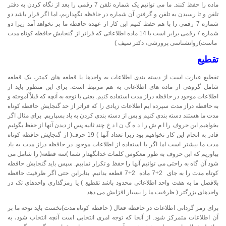
ماده را حفظ کنند. ما می توانیم یک شماره تلفن 7 رقمی را بعد از نگاه کردن به دفتر
تلفن و تا رسیدن به تلفن و گرفتن آن شماره در حافظه نگهداریم، اما اگر قرار باشد دو
شماره 7 رقمی را با هم حفظ کنیم این کار از عهده حافظه ما بر نخواهد آمد زیرا دو
شماره 7 رقمی برابر است با 14 ماده اطلاعاتی که فراتر از گنجایش حافظه کوتاه مدت
ماست)روانشناسی پرورشی، دکتر سیف )
تقطیع
تقطیع عبارت است از دسته بندی اطلاعات به واحدها یا قطعه های کمتر، یک قطعه
شامل گروهی از ماده های اطلاعاتی به هم مرتبط است. برای این منظور باید از
اطلاعات موجود در حافظه دراز مدت استفاده کنیم. یعنی با توجه به آنچه که قبلاً آموخته و
به حافظه دراز مدت سپرده ایم اطلاعات زیادی را که فراتر از حد گنجایش حافظه کوتاه
مدت ما هستند دسته بندی کنیم و پس از دسته بندی کردن به یاد بسپاریم. برای مثال اگر
بخواهیم این حروف را ا م ش ر ا د ه گ ن ا د خ چند ثانیه پس از دیدن آنها از حفظ بگوئیم
قادر به انجام این کار نخواهیم بود زیرا تعداد آنها ) 19 حرف( از گنجایش حافظه کوتاه
مدت ما بیشتر است اما اگر با استفاده از اطلاعات موجود در حافظه دراز مدت به یاد
بیاوریم که این حروف به طور معکوس کلمات خدانگهدار شما )سه قطعه( را شامل می
شود آن گاه به راحتی می توانیم آنها را حفظ و تکرار نماییم. سپس باید گنجایش حافظه
کوتاه مدت را به جای 2+7 ماده 2+7 قطعه بدانیم. بنابراین حتی اگر ظرفیت حافظه
بلافصل ما به هفت واحد اطلاعاتی محدود باشد تقطیع ) یا رمزگذاری واحدهای تک در
واحدهای بزرگتر ( ظرفیت ما را بسیار افزایش می دهد
برای رمز گردانی اطلاعات در حافظه فعال ( حافظه کوتاه مدت)نخست باید توجه ما بر
آن اطلاعات متمرکز شود. از آنجا که توجه امری انتخابی است آنچه انتخاب شود، به