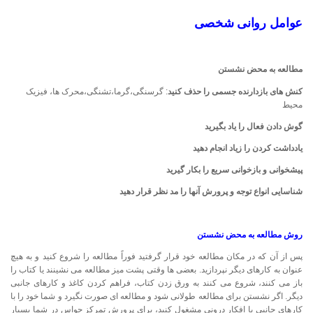
عوامل
روانی شخصی
مطالعه به محض نشستن
کنش های بازدارنده جسمی
را حذف کنید
: گرسنگی،گرما،تشنگی،محرک ها، فیزیک
محیط
گوش دادن فعال را یاد بگیرید
یادداشت کردن را زیاد انجام دهید
پیشخوانی و بازخوانی سریع را بکار گیرید
شناسایی انواع توجه و پرورش آنها را مد نظر قرار دهید
روش مطالعه به محض نشستن
پس از آن كه در مكان مطالعه خود قرار گرفتید فوراً مطالعه را شروع كنید و به هیچ
عنوان به كارهای دیگر نپردازید. بعضی ها وقتی پشت میز مطالعه می نشینند یا كتاب را
باز می كنند، شروع می كنند به ورق زدن كتاب، فراهم كردن كاغذ و كارهای جانبی
دیگر. اگر نشستن برای مطالعه طولانی شود و مطالعه ای صورت نگیرد و شما خود را با
كارهای جانبی یا افكار درونی مشغول كنید، برای پرورش تمركز حواس در شما بسیار