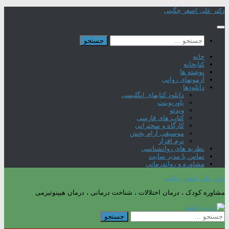
Skip
دکتر علی اصغر چگینی
to
content
جستجو
برای:
خانه
کتابخانه
نوشته ها
آزمونهای روانی
دانلودها
دانلود کتابهای انگلیسی
پاورپوینت
ویدئو
کتاب های فارسی
کارگاه و سخنرانی
موسیقی آرام بخش
نرم افزار
نظریه های روانشناسی
تماس با مدیر سایت
مشاوره و رواندرمانی
دکتر علی اصغر چگینی
مشاوره کودک ، درمان اختلالات ، شناخت درمانی ، درمان هیپنوتیزمی
جستجو
برای: