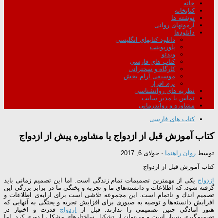
خانه
کتابخانه
نوشته ها
آزمونهای روانی
دانلودها
دانلود کتابهای انگلیسی
پاورپوینت
ویدئو
کتاب های فارسی
کارگاه و سخنرانی
موسیقی آرام بخش
نرم افزار
نظریه های روانشناسی
تماس با مدیر سایت
مشاوره و رواندرمانی
کتاب های فارسی
کتاب آموزش قبل از ازدواج یا مشاوره پیش از ازدواج
توسط
روان راهنما
·
جولای 6, 2017
کتاب آموزش قبل از ازدواج
ازدواج
یكی از مهمترین تصمیمات تمام زندگی است. اما این تصمیم زمانی باید
گرفته شود، كه اطلاعات و دانسته‌های ما و تجربه و پختگی ما در برابر بزرگی این
تصمیم اندك و ناتمام است. این مجموعه تلاشی است برای ارایه‌ی اطلاعات و
افزایش دانسته‌ها و توصیه به صبوری برای افزایش تجربه و پختگی به آنهایی كه
هنوز آمادگی چنین تصمیمی را ندارند. قبل از
ازدواج
قدرت و اختیار در
تصمیم‌گیری بسیار است و می‌توان از تشكیل ساختارهای مشكل‌زا دوری كرد. اما