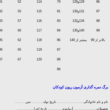
96
129و128
79
114
52
01
97
131و130
81
115
55
02
98
134و132
83
116
57
03
99
140و135
84
117
60
04
بالاتر از 99
بیشتر از 140
86
118
62
05
06
65
119
87
07
67
120
88
89
برگ نمره گذاری آزمون ریون کودکان
نام و نام خانوادگی……………………..تاریخ تولد……….. سن……….
تحصیلات………………… آزماینده………….. تاریخ اجرا…………….