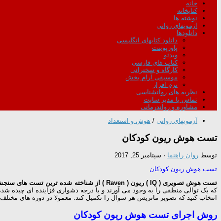
خانه
کتابخانه
نوشته ها
آزمونهای روانی
دانلودها
دانلود کتابهای انگلیسی
پاورپوینت
ویدئو
کتاب های فارسی
کارگاه و سخنرانی
موسیقی آرام بخش
نرم افزار
نظریه های روانشناسی
تماس با مدیر سایت
مشاوره و رواندرمانی
آزمونهای روانی
/
هوش و استعداد
تست هوش ریون کودکان
توسط
روان راهنما
·
سپتامبر 25, 2017
تست هوش ریون کودکان
تست هوش تصویری ( IQ ) ریون ( Raven ) از شناخته شده ترین تست های سنجش نمره بهره هوشی است
انتخاب کنید که تصویر ماتریس هر سوال را تکمیل کند. معمولا در دوره های مختلف
روش اجرای تست هوش ریون کودکان