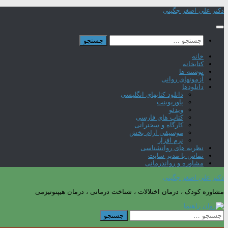
Skip
دکتر علی اصغر چگینی
to
content
جستجو
برای:
خانه
کتابخانه
نوشته ها
آزمونهای روانی
دانلودها
دانلود کتابهای انگلیسی
پاورپوینت
ویدئو
کتاب های فارسی
کارگاه و سخنرانی
موسیقی آرام بخش
نرم افزار
نظریه های روانشناسی
تماس با مدیر سایت
مشاوره و رواندرمانی
دکتر علی اصغر چگینی
مشاوره کودک ، درمان اختلالات ، شناخت درمانی ، درمان هیپنوتیزمی
جستجو
برای: