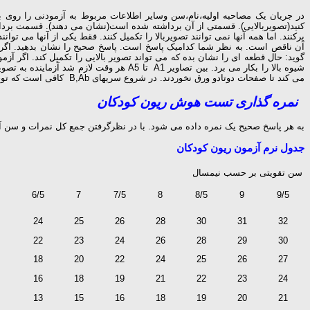
کنید(تصویربالایی). قسمتی از آن برداشته شده است(نشان می دهند). قسمت برداشت
می کند تا صفحات دوتادو ورق نخوردند. در شروع سریهای B,Ab کافی است که توجه آزمودنی روی مسئله جلب شود. کمکهای اضافی لازم نخواهد بود.
نمره گذاری تست هوش ریون کودکان
به هر پاسخ صحیح یک نمره داده می شود. با در نظرگرفتن جمع کل نمرات و سن 
جدول نرم آزمون ریون کودکان
سن تقویتی بر حسب نیمسال
9/5
6/5
7
7/5
8
8/5
9
24
25
26
28
30
31
32
22
23
24
26
28
29
30
18
20
22
24
25
26
27
16
18
19
21
22
23
24
13
15
16
18
19
20
21