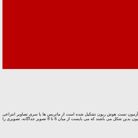
 آزمون تست هوش ریون تشکیل شده است از ماتریس ها یا سری تصاویر انتزاعی
که یک توالی منطقی را به وجود می آورند و با درجه دشواری فزاینده ای چیده شده اند که ضریب هوشی افراد را به خوبی به چالش می کشند. سوالات تست هوش ریون بدین شکل می باشند که می بایست از میان 6 تا 8 تصویر جداگانه، تصویری را