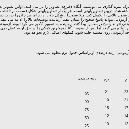
ه شده دربین تصاویرپایینی است. هر یک از تصاویرپایینی شکل قسمت برداشته شده با
شیوه بالا را بکار می برد. بین تصاویر A1 تا A5 هر وقت لازم شد آزماینده به تصوی
آزمودنی، رتبه درصدی اوبراساس جدول نرم معلوم می شود.
رتبه درصدی
5/5
6
21
23
95
19
21
90
15
17
75
12
14
50
10
12
25