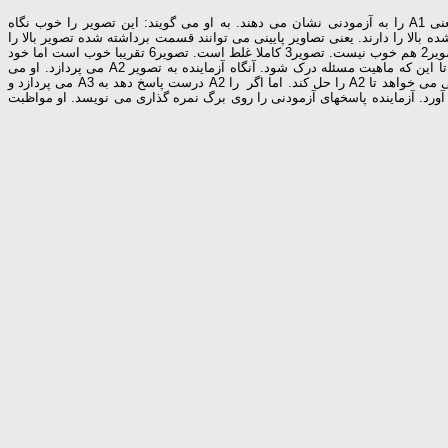
در جریان یک مصاحبه اولیه،نام،سن وسایر اطلاعات مربوط به آزمودنی را روی برگ نمره گذاری می نویسند. آنگاه دفترچه تصاویر را باز می کنند. اولین تصویر یعنی A1 را به آزمودنی نشان می دهند. به او می گویند: این تصویر را خوب نگاه
لا را دارند. یعنی تصاویر پایینی می توانند قسمت برداشته شده تصویر بالا را
پرکنند. اما همه آنها نمی توانند تصویربالا را تکمیل کنند. فقط یکی از آنها می توانند تصویر بالایی را تکمیل کند. مثلا تصویر1 ، شکل بالا را دارد اما طرح آن را ندارد. تصویر2 هم خوب نیست. تصویر3 کاملا غلط است. تصویر6 تقریبا خوب است اما خود
آن ناقص است. به نظر شما کدامیک پاسخ است. پاسخ صحیح را نشان بدهید. اگر آزمودنی نتواند پاسخ صحیح را نشان دهد، آزماینده توضیحات بالا را ادامه می دهد تا این که ماهیت مسئله درک شود. آنگاه آزماینده به تصویر A2 می پردازد. او می
گوید: حال قطعه ای را نشان بده که می تواند تصویر بالایی را تکمیل کند. اگر آزمودنی نتواند پاسخ درست را پیدا کند، آزماینده به تصویر A1 بر می گردد وبعد آزمودنی می خواهد تا A2 را حل کند. اما اگر را A2 درست پاسخ دهد به A3 می پردازد و
ر A1 برمی گردد اما پس از تصویر A5 کوچکترین کمکی را در حق او به عمل نمی آورد. آزماینده پاسخهای آزمودنی را روی برگ نمره گذاری می نویسد. او مواظبت