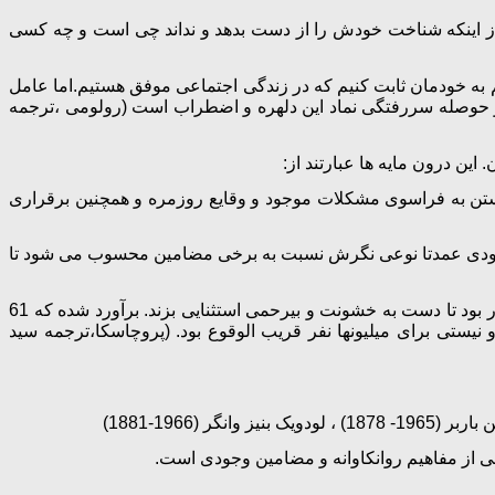
، از اینکه شناخت خودش را از دست بدهد و نداند چی است و چه کسی
 به خودمان ثابت کنیم که در زندگی اجتماعی موفق هستیم.اما عامل
و حوصله سررفتگی نماد این دلهره و اضطراب است (رولومی ،ترجمه
ین درون مایه ها عبارتند از:
یستن به فراسوی مشکلات موجود و وقایع روزمره و همچنین برقراری
ی وجودی عمدتا نوعی نگرش نسبت به برخی مضامین محسوب می شود تا
بستر شکل گیری فلسفه وجودی نسل بعد از جنون جنگ جهانی اول و جستجو برای معنی بعد از ویرانی جنگ جهانی دوم بود.گونه انسان قادر بود تا دست به خشونت و بیرحمی استثنایی بزند. برآورد شده که 61
یستی برای میلیونها نفر قریب الوقوع بود. (پروچاسکا،ترجمه سید
قی از مفاهیم روانکاوانه و مضامین وجودی است.