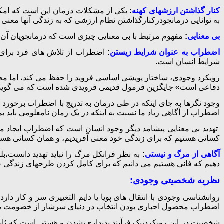
کنار گذاشتن ارزشهای کهنه
:
یکی از مشکلات درمان این است که امکان 
به توانایی درمانجودرکنارگذاشتن نظام ارزشی که به زندگی آنها معنی 
بی معنایی
:
مفهوم مرتبط با بی معنایی چیزی است که درمانجویان آن ر
اضطراب به عنوان شرایط زیستن
:
اضطراب از تلاش های فرد برای 
شرایط انسان است.
رویکرد وجودی، ساختار پویشی اساسی فروید را حفظ می کند، اما محتو
دفاعی است» جایگزین فرمول قدیمی فرویدی شده است که می گوید «
وجود نگرها به جای اینکه در طی درمان به تدریج با اضطراب برخورد 
اضطراب از آگاهی زیاد ما نسبت به اینکه در یک زمان نامعلومی باید 
تهدید بی معنایی پیشامد دیگر وجود انسان است که اضطراب ایجاد می
کسانی هستیم که برای زندگی خود معنی آفریدیم، و همان کسانی هستیم 
آگاهی از مرگ و نیستی
:
به نظر فرانکل مرگ را نباید تهدید دانست،ب
دهیم که فانی هستیم می دانیم که برای کامل کردن طرحهای زندگی خود
نظریه شخصیتی وجودی:
روانشناسی وجودی با انتقال های پویا یا دایم التغییری سر و کار دا
اضطراب محصول اجباری بودن انتخاب در دنیای سرشار از خصومت یا 
شخصیت در این رویکرد،یک فرآیند پدیداری،شدن و هستی است که ثا