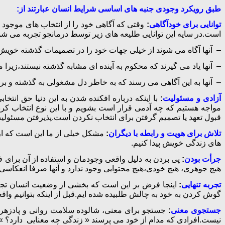
طبق رویکرد وجودی جنبه های اساسی شرایط انسان عبارتند از:
توانایی برای خودآگاهی
:
وقتی که آگاهی خود را از انتخاب های موجود ب
است.در سایه این توانایی طلیعه های زیر توسط درمانجو تجربه می شو
– آنها آگاه می شوند از خیلی جهات خود را در تصمیمات گذشته خویش 
– آنها یاد می گیرند که محکوم به آینده ای مشابه گذشته نیستند،زیرا می
– آنها به این آگاهی می رسند که به خاطر دل مشغولی به گذشته و برنا
آزادی و مسئولیت
:
با اینکه درباره افکنده شدن به این دنیا حق انت
مواجه هستیم که چه آدمی قرار است بشویم و با این نوع انتخاب کر
قبول تعهد یا تصمیم گرفتن برای انتخاب نکردن است.پذیرفتن مسئول
تلاش برای هویت و رابطه با دیگران
:
مشکل خیلی از ما این است که از 
های زندگی خویش پیدا کنیم.
جرأت بودن
:
پی بردن به دلیل واقعی وجودمان و استفاده از آن برای ف
هیچ جوهری، هیچ خودی،هیچ محتوایی وجود ندارد و آنها صرفا انعکاسی 
تجربه تنهایی
:
اینجا فرض بر این است که بخشی از وضعیت انسان تجربه
گوش کردن به خود به چالش طلبیده شده ایم.قبل از اینکه بتوانیم واقعا ک
جستجوی معنی
:
جستجو برای معنی، شالوده سلامت روانی و پادزهر 
نیست.افرادی که مدام از خود می پرسند « زندگی چه معنایی دارد؟ » 