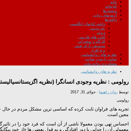
خانه
کتابخانه
نوشته ها
آزمونهای روانی
دانلودها
دانلود کتابهای انگلیسی
پاورپوینت
ویدئو
کتاب های فارسی
کارگاه و سخنرانی
موسیقی آرام بخش
نرم افزار
نظریه های روانشناسی
تماس با مدیر سایت
مشاوره و رواندرمانی
نظریه های روانشناسی
رولومی : نظریه وجودی انسانگرا (نظریه اگزیستانسیالیس
توسط
روان راهنما
·
جولای 31, 2017
رولومی
تجربه های فراوان ثابت کرده که اساسی ترین مشکل مردم در حال ح
معین است.
احساس تهی بودن معمولا ناشی از آن است که فرد خود را در تاثیرگ
معمولی آن را جدایی یا دور افتادگی و به قول بعضی ها «از خود بیگانگی»