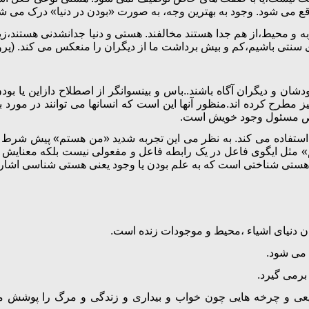
اقع می شود. وجود به بهترین وجه، به صورت «بودن در دنیا» درک می ش
 و محیط،از هم جدا هستند مخالفند. هستی و دنیا جدانشدنی هستند،زیرا 
ی سنتی باشیم،کم و بیش برداشت ما از دیگران را منعکس می کند. (پروچ
شان و دیگران آگاه باشند..باس و بینسوانگر از اصطلاح دازاین یا بودن
ز مطرح کرده اند.منظور آنها این است که انسانها می توانند در مورد بس
شخص مسئول وجود خویش است.
استفاده می کند. به نظر می این تجربه شدید «من هستم» پیش شرط
تم» مثل ایگوی فاعل در یک رابطه فاعل و مفعولی نیست بلکه معنای
ه هستی شناختی است که به علم بودن یا وجود یعنی هستی شناسی اشاره د
 دنیای اشیاء ،محیط و موجودات زنده است.
 می شود.
برمی گیرد.