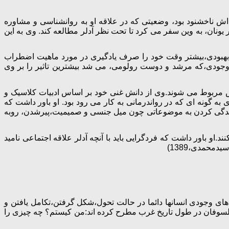
 نقل مکان نمود. زندگی خانوادگی اش ناخشنود بود، وضعیتی که در علاقه او به روانشناسی و مشاوره
ونان، به وین سفر می کرد تا تحت نظر آدلر مطالعه کند. وی به این
ت بهبودی،بیشتر وقت خود را صرف یادگیری در مورد ماهیت اضطراب
 وجودی،که مرشد و دوست رولومی، می شد بیشترین تاثیر را بر وی
یش مربوط می شوند.وی از دانش غنی خود بر اساس ادبیات کلاسیک و
گونه ای که در رواندرمانی به کار می رود بود. او باور داشت که
ری رسیدگی کردن به موضوعاتی چون میل جنسی و صمیمیت،پیرشدن، روبه
د.او باور داشت که فردگرایی باید با آنچه آدلر علاقه اجتماعی نامید
دمحمدی،1389)
 های وجودی انسانها دائما در حالت تحول،شکل گرفتن،تکامل یافتن و
فیلسوفان در طول تاریخ غرب مطرح کرده اند:من کیستم؟ چه چیزی را