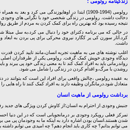
زندگینامه رولومی :
دخالت داشت. رولومی در زندگی شخصی خود با نگرانی های وجودی و ناک
نتیجه رسیده بود که بهترین راه برای کمک کردن به مردم از طریق رو
در حالی که می برنامه دکترای خود را دنبال می کرد،به سل مبتلا
کرد.آثار سورن کی یر کگارد نیروی محرکی برای پی بردن به ابعاد
داشت.
اغلب نوشته های می به ماهیت تجربه انسان،مانند تایید کردن قدرت
دیدگاه وجودی خویش کمک گرفت. رولومی یکی از طرفداران اصلی رویک
رواندرمانی باید به افراد کمک کند تا به معنی زندگی خود پی ببرند
روشدن با مرگ،و اقدام کردن در زندگی را شامل می شود.
به عقیده رولومی ،چالش واقعی برای افراد این است که بتوانند در دنیا
متعادل شود.درمانگران وظیفه دارند به افراد کمک کنند تا راه هایی را ب
برداشت رولومی از ماهیت انسان
جنبش وجودی از احترام به انسان؛از کاوش کردن ویژگی های جدید رفت
تمرکز فعلی رویکرد وجودی بر درمانجویانی است که در این دنیا احسا
شدن هستند.انسان بودن اشاره دارد به اینکه ما به وجودمان پی می 
می توانم بدانم؟ چه کاری باید انجام دهم؟ چه امیدی می توانم داشته ب