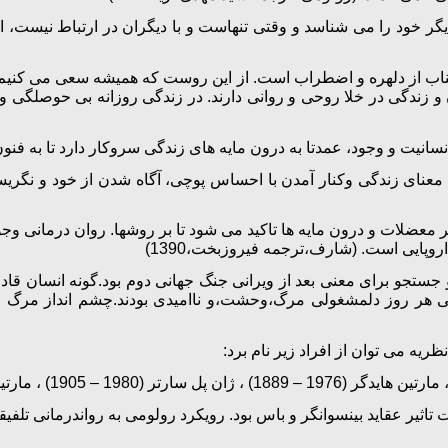
 دیگر خود را می شناسد و وقتی تنهاست و با دیگران در ارتباط نیست
اجتناب از دلهره و اضطراب است. از این روست که همیشه سعی می کنیم
و زندگی در خلا روحی و روانی دارند. در زندگی روزانه بی حوصلگی 
یت و وجود، عمدتا به درون مایه های زندگی سروکار دارد تا به فنون. ا
ن معنای زندگی وکنار آمدن با احساس پوچی، آگاه شدن از خود و نگر
 بر معضلات و درون مایه ها تاکید می شود تا بر روشها. روان درمان
پایی است. (شارف،ترجمه فیروزبخت،1390)
رکی هر روز دلمشغولی مرگ،وحشت،و ناامیدی بودند.چشم انداز مرگ و ن
یر عقاید بینسوانگر و باس بود. رویکرد رولومی به رواندرمانی تلفی