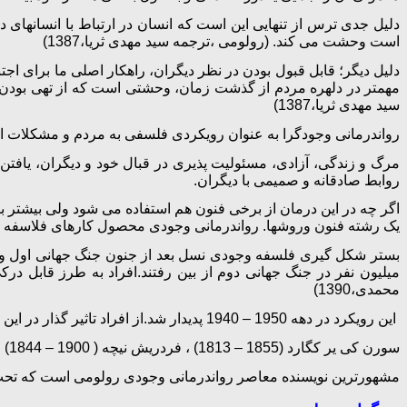
دلیل جدی ترس از تنهایی این است که انسان در ارتباط با انسانهای
است وحشت می کند. (رولومی ،ترجمه سید مهدی ثریا،1387)
دلیل دیگر؛ قابل قبول بودن در نظر دیگران، راهکار اصلی ما برای 
مهمتر در دلهره مردم از گذشت زمان، وحشتی است که از تهی بودن 
سید مهدی ثریا،1387)
رواندرمانی وجودگرا به عنوان رویکردی فلسفی به مردم و مشکلات انسان
مرگ و زندگی، آزادی، مسئولیت پذیری در قبال خود و دیگران، یافت
روابط صادقانه و صمیمی با دیگران.
اگر چه در این درمان از برخی فنون هم استفاده می شود ولی بیشتر
یک رشته فنون وروشها. رواندرمانی وجودی محصول کارهای فلاسفه ارو
میلیون نفر در جنگ جهانی دوم از بین رفتند.افراد به طرز قابل د
محمدی،1390)
این رویکرد در دهه 1950 – 1940 پدیدار شد.از افراد تاثیر گذار در این نظریه می توان از افراد زیر نام برد:
سورن کی یر کگارد (1855 – 1813) ، فردریش نیچه ( 1900 – 1844) ، مارتین هایدگر (1976 – 1889) ، ژان پل سارتر (1980 – 1905) ، مارتین باربر (1965- 1878) ، لودویک بنیز وانگر (1966-1881)
مشهورترین نویسنده معاصر رواندرمانی وجودی رولومی است که تحت تاث