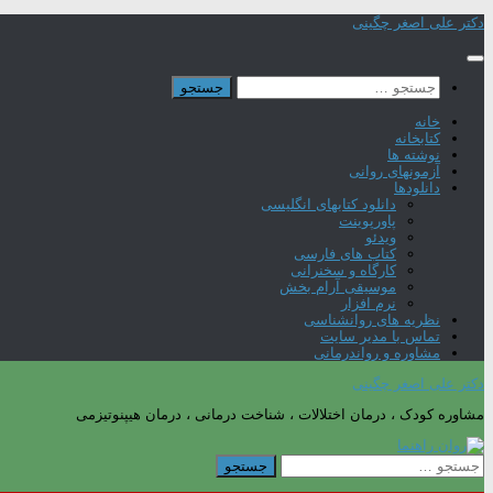
Skip
دکتر علی اصغر چگینی
to
content
جستجو
برای:
خانه
کتابخانه
نوشته ها
آزمونهای روانی
دانلودها
دانلود کتابهای انگلیسی
پاورپوینت
ویدئو
کتاب های فارسی
کارگاه و سخنرانی
موسیقی آرام بخش
نرم افزار
نظریه های روانشناسی
تماس با مدیر سایت
مشاوره و رواندرمانی
دکتر علی اصغر چگینی
مشاوره کودک ، درمان اختلالات ، شناخت درمانی ، درمان هیپنوتیزمی
جستجو
برای: