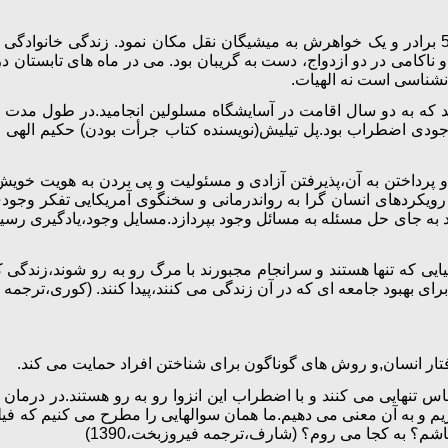
رولومی (1994-1909) ابتدا در اوهایوزندگی می کرد و بعد به همراه 5 برادر و یک خواهرش به میشیگان
امی در دو ازدواج، دست به گریبان بود. می در ماه های تابستان در ی
انشناسی است نه الهیات.
 شد که به دو سال اقامت در آسایشگاه مسلولین انجامید.در طول مد
 وجودی اضطراب بود.پل تیلیش(نویسنده کتاب جرأت بودن) حکیم الهی
 و پرداختن به آن،پذیرفتن آزادی و مسئولیت و پی بردن به هویت خو
ردهای انسان گرا به رواندرمانی و سخنگوی آمریکایی تفکر وجودی به 
 و باید به جای حل مسئله به مسائل وجود بپردازد.مسایل وجود،یادگی
یی که تنها هستند و سرانجام مجبورند با مرگ رو به رو شوند،زندگی کنن
رای بهبود جامعه ای که در آن زندگی می کنند،پیدا کنند. (کوری،ترجمه سی
ار انسان,و روش های گوناگون برای شناختن افراد حمایت می کند.
س تنهایی می کنند و با اضطراب این انزوا رو به رو هستند.در درمان
بریم و به آن معنی می دهیم.ما همان سوالهایی را مطرح می کنیم که 
اشم؟ به کجا می روم؟ (شارف،ترجمه فیروزبخت،1390)