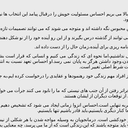
الا می بریم احساس مسئولیت خویش را درقبال پیامد این انتخاب ها نی
د.
محبوس نگه داشته اند و متوجه می شوند که می توانند تصمیمات تازه ب
 توانند از گذشته درس بگیرند و از این رو آینده خود را از نو شکل دهند.
مه ریزی برای آینده،زمان حال را از دست داده اند.
خابی نداشتیم،اما نحوه ای که زندگی می کنیم و انسانی که قرار است 
دن،وجود داشتن هرگز به پایان نمی رسد.او احساس تعهد نسبت به ان
یت شرط اصلی تغییر است.
افراد مهم زندگی خود رهنمودها و عقایدی را درخواست کرده ایم،به جا
راتر رفتن از آن جنب های نیستی که ما را نابود می کنند جرأت می خو
از توقعات دیگران از ایشان هستند.
 تنهایی است.احساس انزوا زمانی ایجاد می شود که تشخیص دهیم نمی 
نار دیگری بایستیم،باید قادر باشیم تنها بایستیم.
خودکشی است. درمانجویان به وسیله مواجه شدن با هر شکلی از نیستی
باید متوجه باشند که این،زندگی است که از ما می پرسد، چه معنایی ب