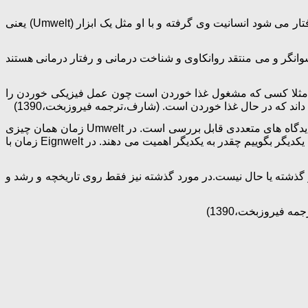
می به آگاهی طرفین از یکدیگر در مواجهات انسانی اشاره می کند.وقتی با شخصی همچون یک شی (مثلا یک شی قابل تمسخر یا جنسی) رفتار می شود انسانیت وی گرفته و با او مثل یک ابزار (Umwelt) یعنی
که دنیا را بر مبنای آن می بینیم. بینسوانگر و می منتقد روانکاوی و شناخت درمانی و رفتار درمانی هستند
ند. مثلا کسی که مشغول غذا خوردن است چون عمل فیزیکی خوردن را
اند که در حال غذا خوردن است. (شارف،ترجمه فیروزبخت،1390)
زمان مورد توجه اکثر وجودگرایان بوده است و بسیاری از آنها زمان را محور معضلات وجودی می دانند و می گویند زمان از دیدگاه های متعددی قابل بررسی است. در Umwelt زمان همان چیزی
است که «ساعت» یا تقویم نشان می دهد.در Mitwelt زمان کارکرد کمّی کمتری دارد. برای مثال نمی توانیم بر مبنای سالهای آشنایی افراد با یکدیگر بگوییم چقدر به یکدیگر اهمیت می دهند. در Eignwelt زمان با
از گذشته یا حال نیست.در مورد گذشته نیز فقط روی تاریخچه و رشد و
ه فیروزبخت،1390)