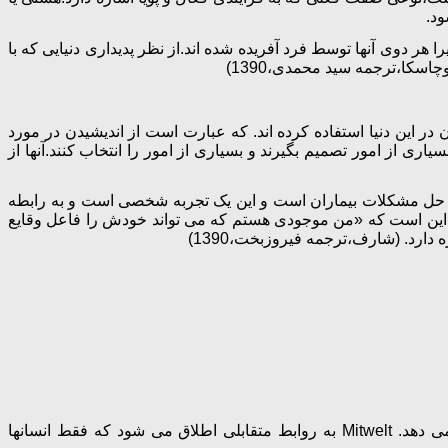
ود.
هر دوی آنها توسط فرد آفریده شده اند.از نظر پدیداری دنیایی که با
اسکا،ترجمه سید محمدی،1390)
 در این دنیا استفاده کرده اند. که عبارت است از اندیشیدن در مورد
یاری از امور تصمیم بگیرند و بسیاری از امور را انتخاب کنند.آنها از
 حل مشکلات بیماران است و این یک تجربه شخصی است و به رابطه
ش این است که «من موجودی هستم که می تواند خودش را فاعل وقایع
ارد. (شارف،ترجمه فیروزبخت،1390)
تمام حیوانات و انسانها Umwelt دارند که سایق ها،غرایز،قوانین طبیعی و چرخه هایی چون خواب و بیداری و زندگی و مرگ را پوشش می دهد. Mitwelt به روابط متقابلی اطلاق می شود که فقط انسانها