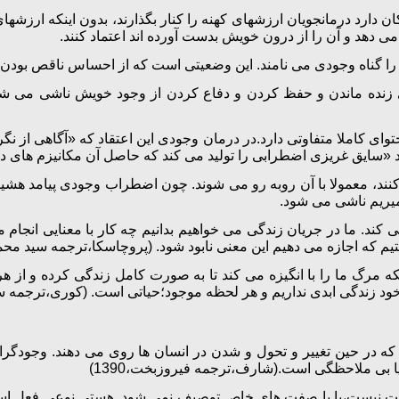
دارد درمانجویان ارزشهای کهنه را کنار بگذارند، بدون اینکه ارزشها
می دهد و آن را از درون خویش بدست آورده اند اعتماد کنند.
ا گناه وجودی می نامند. این وضعیتی است که از احساس ناقص بودن یا
زنده ماندن و حفظ کردن و دفاع کردن از وجود خویش ناشی می شود
ای کاملا متفاوتی دارد.در درمان وجودی این اعتقاد که «آگاهی از ن
سایق غریزی اضطرابی را تولید می کند که حاصل آن مکانیزم های 
کنند، معمولا با آن روبه رو می شوند. چون اضطراب وجودی پیامد هشی
بمیریم ناشی می شود.
 کند. ما در جریان زندگی می خواهیم بدانیم چه کار با معنایی انجام
که اجازه می دهیم این معنی نابود شود. (پروچاسکا،ترجمه سید محمدی،0
لکه مرگ ما را با انگیزه می کند تا به صورت کامل زندگی کرده و از 
 زندگی ابدی نداریم و هر لحظه موجود؛حیاتی است. (کوری،ترجمه سیدم
رد که در حین تغییر و تحول و شدن در انسان ها روی می دهند. وجودگرا
بی ملاحظگی است.(شارف،ترجمه فیروزبخت،1390)
بت نیست،یا با صفت های خاص توصیف نمی شود. هستی نوعی فعل است،ن