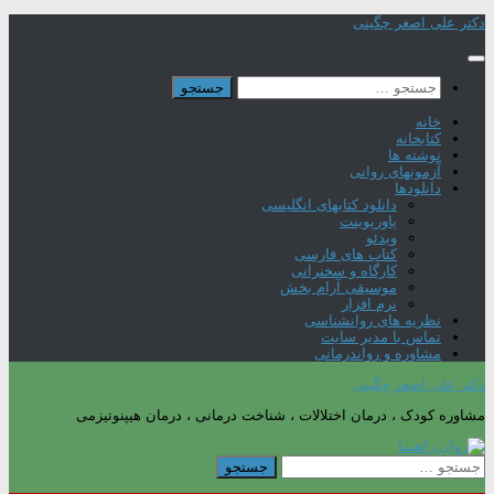
Skip
دکتر علی اصغر چگینی
to
content
جستجو
برای:
خانه
کتابخانه
نوشته ها
آزمونهای روانی
دانلودها
دانلود کتابهای انگلیسی
پاورپوینت
ویدئو
کتاب های فارسی
کارگاه و سخنرانی
موسیقی آرام بخش
نرم افزار
نظریه های روانشناسی
تماس با مدیر سایت
مشاوره و رواندرمانی
دکتر علی اصغر چگینی
مشاوره کودک ، درمان اختلالات ، شناخت درمانی ، درمان هیپنوتیزمی
جستجو
برای: