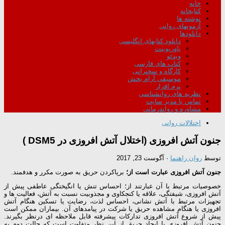
خانه
کتابخانه
نوشته ها
آزمونهای روانی
دانلودها
دانلود کتابهای انگلیسی
پاورپوینت
ویدئو
کتاب های فارسی
کارگاه و سخنرانی
موسیقی آرام بخش
نرم افزار
نظریه های روانشناسی
تماس با مدیر سایت
مشاوره و رواندرمانی
اختلالات روانی
جنون آتش افروزی (اختلال آتش افروزی در DSM5 )
توسط
روان راهنما
·
آگوست 23, 2017
جنون آتش افروزی عبارت است از؛
برپاکردن حریق به صورت مکرر و هدفمند.
خصوصیات مرتبط با آن عبارتند از؛ احساس تنش یا انگیختگی عاطفی پیش از
آتش افروزی، شیفتگی، علاقه یا کنجکاوی و مجذوبیت نسبت به آتش، فعالیت ها و
تجهیزات مرتبط با آتش نشانی، احساس لذت، رضایت یا تسکین هنگام آتش
افروزی یا هنگام مشاهده حریق یا شرکت در پیامدهای آن. بیماران ممکن است
پیش از شروع آتش افروزی تدارکات پیشرفته قابل ملاحظه ای درنظر بگیرند.
جنون آتش افروزی با ایجاد حریق از این نظر متفاوت است که حالت دوم به