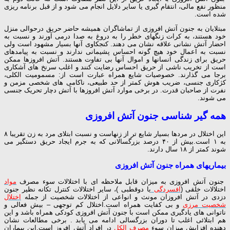
منظور نفع مالی، انتقام گیری یا سایر دلایل انجام می شود و از قبل برنامه ریزی
شده است.
مبتلایان به جنون آتش افروزی از تماشاگران همیشه حاضر حریق درحوالی منزل
خود هستند، به کرات زنگهای خطر را به دروغ به صدا درمی آورند و نسبت به
احضار آتش نشانی علاقه نشان می دهند. کنجکاوی آنها بسیار مشهود است ولی
نسبت به اعمال خود هیچ گونه احساس پشیمانی ندارند و نسبت به پیامدهای
حریق برای زندگی انسانها و اموال آنها بی تفاوت هستند. آتش افروزها ممکن
است از تخریب ناشی از حریق احساس رضایت کنند و اغلب سرنخ های آشکاری
برجا می گذارند. خصوصیات شایع همراه عبارت است از: مسمومیت الکلی،
کژکاری جنسی، ضریب هوش کمتر از حد طبیعی، ناکامی های شخصی مزمن و
نفرت از صاحبان قدرت. در برخی موارد آتش افروزها با آتش دچار تحریک جنسی
می شوند.
همه گیر شناسی جنون آتش افروزی
این اختلال در مردها بسیار شایع تر از زنهاست و نسبت ابتلای مرد به زن تقریبا ۸
به ۱ است.بیش از ۴۰ درصد بزرگسالانی که به جرم ایجاد حریق دستگیر می
شوند کمتر از ۱۸ سال دارند.
بیماریهای همراه جنون آتش افروزی
جنون آتش افروزی به میزان قابل ملاحظه ای با اختلالات سوء مصرف
مواد
اختلالات خلقی (
افسردگی
یا دوقطبی )، سایر اختلالات کنترل تکانه نظیر جنون
دزدی در آتش افروزان مونث و انواعی از اختلالات شخصیت از جمله
اختلال
شخصیت مرزی
و بی کفایت همراه است.اختلال کم توجهی – بیش فعالی و
ناتوانی های یادگیری ممکن است با جنون آتش افروزی کودکی همراه باشد و این
هم ابتلائی اغلب تا دوران بزرگسالی ادامه می یابد . برخی مطالعات نشان
دهنده افزایش میزان سوء
مصرف الکل
در افراد آتش افروز است.این بیماران