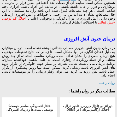
همچنین ممکن است سابقه ای از صفات ضد اجتماعی نظیر فرار از مدرسه ،
بزهکاری ، و فرار از خانه داشته باشند . در سابقه این افراد ، شب ادراری یافته
شایعی است ، هر چند مطالعات کنترل شده این یافته را تائید نمیکنند . با این
حال مطالعات نشان داده اند بین بی رحمی با حیوانات و آتش افروزی ارتباطی
وجود دارد . آتش افروزی در دوران کودکی و نوجوانی اغلب با
اختلال کم توجهی
-بیش فعالی
یا اختلالات انطباق ارتباط دارد .
درمان جنون آتش افروزی
در درمان جنون آتش افروزی مطالب چندانی نوشته نشده است. درمان مبتلایان
به دلیل فقدان انگیزه در آنها مشکل است. تا زمانی که نتایج تحقیقات موفقیت
هیچ درمان منفردی را نشان نداده است، رویکرد مناسب استفاده از چند روش
مختلف و از جمله رویکردهای رفتاری است. به علت ماهیت عودکننده بیماری،
برنامه درمان می بایست شامل نظارت بر بیمار جهت جلوگیری از تکرار دروه
های آتش افروزی باشد. زندانی کردن ممکن است تنها روش پیشگیری از تکرار
عمل باشد. پس اززندانی کردن می توان رفتار درمانی را در موسسات تأدیبی
انجام داد.
روان راهنما
مطالب دیگر در روان راهنما :
دیر انزالی (انزال دیررس ، تاخیر انزال ،
اختلال افسردگی اساسی چیست؟
اختلال ارگاسم مردان ) در DSM5
توصیف ، نشانه ها و درمان افسردگی