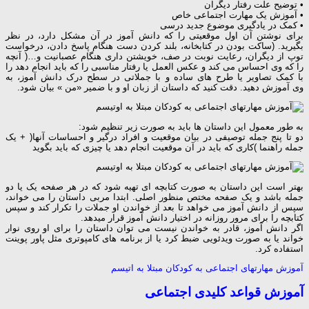
• توضیح علت رفتار دیگران
• آموزش یک مهارت اجتماعی خاص
• کمک در یادگیری موضوع جدید درسی
برای نوشتن آن اول موقعیتی را که دانش آموز در آن مشکل دارد، در نظر
بگیرید. (ساکت بودن در کتابخانه، بلند کردن دست هنگام پاسخ دادن، درخواست
توپ از دیگران، رعایت نوبت در صف، خویشتن داری هنگام عصبانیت و…( آنچه
را که وی احساس می کند و عکس العمل یا رفتار مناسبی را که باید انجام دهد را
با کمک تصاویر یا طرح های ساده و با جملاتی در سطح درک دانش آموز، به
وی آموزش دهید. دقت کنید که داستان از زبان او و با ضمیر «من » بیان شود.
به طور معمول این داستان ها باید به صورت زیر تنظیم شود:
دو تا پنج جمله توصیفی در بیان موقعیت و افراد درگیر و احساسات آنها( + یک
جمله راهنما )کاری که باید در آن موقعیت انجام دهد یا چیزی که باید بگوید
بهتر است این داستان به صورت کتابچه ای تهیه شود که در هر صفحه یک یا دو
جمله باشد و یک صفحه مختص منظور اصلی. ابتدا مربی داستان را می خواند،
سپس از دانش آموز می خواهد تا بعد از خواندن او جملات را تکرار کند و سپس
کتابچه را برای مرور روزانه در اختیار دانش آموز قرار میدهد.
اگر دانش آموز، قادر به خواندن نیست می توان داستان را برای او روی نوار
خواند یا به صورت ویدئویی ضبط کرد یا از برنامه های کامپوتری مثل پاور پوینت
استفاده کرد.
آموزش مهارتهای اجتماعی به کودکان مبتلا به اتیسم
آموزش قواعد کلیدی اجتماعی