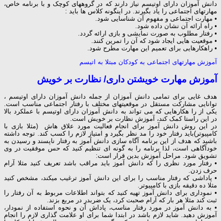
دانش آموزان دارای
اوتیسم
نیاز دارند که در گروههای کوچک و با برنامه خاص،
مهارتهای اجتماعی را یاد بگیرند. در اینگونه کلاس ها باید :
• مهارت اجتماعی و مفهوم آن شناسایی شود.
• راه ارائه آن نشان داده شود.
• رفتار مطلوب به صورت نمایشی و بازی ارائه گردد.
• موقعیت هایی ایجاد شود که آن را تمرین کنند.
• راهکارهایی برای تعمیم این مهارت مطرح شود.
آموزش مهارتهای اجتماعی به کودکان مبتلا به اتیسم
آموزش مهارت خویشتن داری/ نظارت بر خویش
هدف غایی برای تمامی دانش آموزان از جمله دانش آموزان دارای اوتیسم ،
توانایی مشارکت مستقل در موقعیتهای مختلف با رفتار اجتماعی مناسب است.
یکی از را هکارهایی که می تواند به دانش آموزان دارای
اوتیسم
با عملکرد بالا
در این راستا کمک کند، آموزش نظارت بر خویش است.
در این روش دانش آموز برای انجام فعالیت مورد علاق هاش (مثلا بازی با
کامپیوتر)باید رفتار خود را مد نظر بگیرد و امتیاز لازم را کسب کند. توجه داشته
باشید که هدف از این برنامه آگاه سازی دانش آموز به رفتار ناپسند و رسیدن به
خودآگاهی است، لذا برنامه را به گونه ای تنظیم کنید که حس موفقیت در وی
تشویق شود. مراحل آموزش بدین قرار است:
• رفتار مورد نظری را که دانش آموز باید مراقب باشد تعریف کنید مثلا آرام
حرف زدن.
• پاداشی که رفتار مناسب را برای این دانش آموز ترغیب میکند، مشخص کنید
مثلا ده دقیقه بازی با کامپیوتر.
• نموداری برای دانش آموز تهیه کنید که بتواند اطلاعات مربوط به آن رفتار را
ثبت کند مثلا هر بار که آرام صحبت کرد، یک ضربدر در مربع بزند.
• به دانش آموز در مورد رفتار مناسب، پاداش آن و نحوه استفاده از نمودار،
آموزش دهید. شاید لازم باشد در ابتدا شما برای او علامت گذاری لازم را انجام