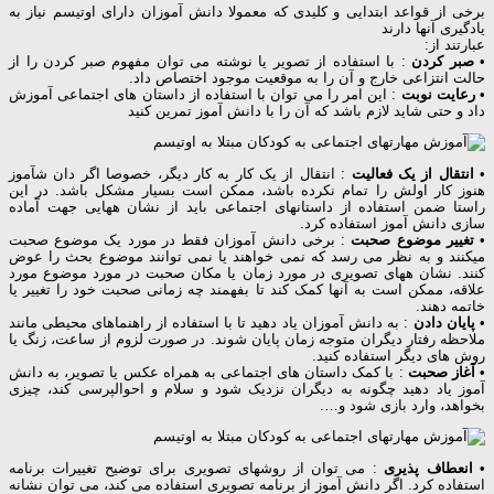
برخی از قواعد ابتدایی و کلیدی که معمولا دانش آموزان دارای
اوتیسم
نیاز به
یادگیری آنها دارند
عبارتند از:
•
صبر کردن
: با استفاده از تصویر یا نوشته می توان مفهوم صبر کردن را از
حالت انتزاعی خارج و آن را به موقعیت موجود اختصاص داد.
•
رعایت نوبت
: این امر را می توان با استفاده از داستان های اجتماعی آموزش
داد و حتی شاید لازم باشد که آن را با دانش آموز تمرین کنید
•
انتقال از یک فعالیت
: انتقال از یک کار به کار دیگر، خصوصا اگر دان شآموز
هنوز کار اولش را تمام نکرده باشد، ممکن است بسیار مشکل باشد. در این
راستا ضمن استفاده از داستانهای اجتماعی باید از نشان ههایی جهت آماده
سازی دانش آموز استفاده کرد.
•
تغییر موضوع صحبت
: برخی دانش آموزان فقط در مورد یک موضوع صحبت
میکنند و به نظر می رسد که نمی خواهند یا نمی توانند موضوع بحث را عوض
کنند. نشان ههای تصویری در مورد زمان یا مکان صحبت در مورد موضوع مورد
علاقه، ممکن است به آنها کمک کند تا بفهمند چه زمانی صحبت خود را تغییر یا
خاتمه دهند.
•
پایان دادن
: به دانش آموزان یاد دهید تا با استفاده از راهنماهای محیطی مانند
ملاحظه رفتار دیگران متوجه زمان پایان شوند. در صورت لزوم از ساعت، زنگ یا
روش های دیگر استفاده کنید.
•
آغاز صحبت
: با کمک داستان های اجتماعی به همراه عکس یا تصویر، به دانش
آموز یاد دهید چگونه به دیگران نزدیک شود و سلام و احوالپرسی کند، چیزی
بخواهد، وارد بازی شود و….
•
انعطاف پذیری
: می توان از روشهای تصویری برای توضیح تغییرات برنامه
استفاده کرد. اگر دانش آموز از برنامه تصویری استفاده می کند، می توان نشانه