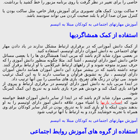
خاصی را برای تغییر در نظر گرفت یا روی برنامه مزبور را خط کشید یا برداشت.
• ساکت بودن: کمک های تصویری برای آموزش رفتار خاص، مثل ساکت بودن یا
کنترل میزان صدا آرام یا بلند صحبت کردن می تواند سودمند باشد.
آموزش مهارتهای اجتماعی به کودکان مبتلا به اتیسم
استفاده از کمک همشاگردیها
از کمک دانش آموزانی که در برقراری ارتباط مشکل ندارند در یاد دادن مهار
تهای اجتماعی به دانش آموزان دارای اوتیسم، استفاده کنید.
در بعضی موارد شاید لازم باشد که مربی ابتدا همشاگردی ها را با بعضی مسائل
خاص دانش آموز دارای
اوتیسم
، آشنا کند. مثلا چگونه منظور دانش آموزی را که
حرف نمیزند متوجه شوند و از راههای ارتباط غیرکلامی با او ارتباط برقرار کنند.
توجه داشته باشید که در بیشتر موارد این دانش آموزان همانند دانش آموزان
دارای اوتیسم ، نیاز به تشویق فراوان و مناسب دارند تا به این کمک ترغیب
شوند. می توان در زنگ های تفریح، بازی های مناسبی را بین آنها ترتیب داد.
در ابتدا مربی باید به دانش آموز دارای اوتیسم در برقراری ارتباط و پیروی از
قواعد بازی کمک کند و خودش هم جزء بازی باشد و به تدریج این کمک کمرنگ
شود.
در بعضی موارد شاید لازم باشد که در ابتدا از سایر دانش آموزان فقط خواسته
شود که
اسباب بازیها
یا اشیاء مورد علاقه دانش آموز دارای اوتیسم را به او
بدهند بدون اینکه با او بازی کنند تا به تدریج، بودن در کنار سایر کودکان برای وی
همراه با تجربه خوشایند گردد و به ارتباط با آنها ترغیب شود
آموزش مهارتهای اجتماعی به کودکان مبتلا به اتیسم
استفاده از گروه های آموزش روابط اجتماعی