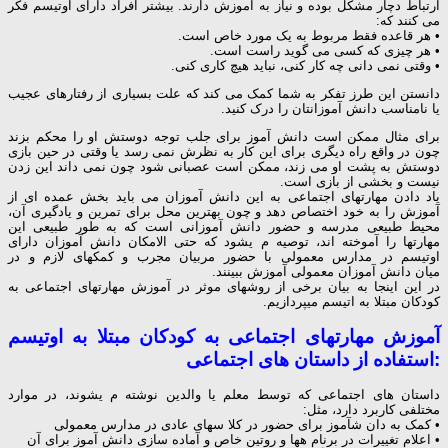
ارتباط دچار مشکل بوده و نیاز به آموزش دارند. بیشتر افراد دارای
اوتیسم
فکر
می کنند که:
• هر قاعده فقط مربوط به یک مورد خاص است.
• هر چیزی که کسی می گوید راست است.
• وقتی نمی دانی چه کار کنی، نباید هیچ کاری کنی.
دانستن این طرز تفکر به شما کمک می کند که علت بسیاری از رفتارهای عجیب
یا نامناسب دانش آموزانتان را درک کنید.
برای مثال ممکن است دانش آموز برای جلب توجه دوستش او را محکم بزند
چون در واقع راه دیگری برای این کار به نظرش نمی رسد یا وقتی در حین بازی
دوستش به پشت او می زند، ممکن است عصبانی شود چون نمی داند این زدن
نیست و بخشی از بازی است.
یاد دادن مهارتهای اجتماعی به این دانش آموزان می باید بخش عمده ای از
آموزش را به خود اختصاص دهد و چون بهترین محل برای تمرین و یادگیری آن،
محیط طبیعی مدرسه و حضور دانش آموزانی است که به طور طبیعی این
مهارتها را آموخته اند، توصیه م یشود که حتی الامکان دانش آموزان دارای
اوتیسم در مدارس معمولی با حضور مربیان مجرب و کمکهای لازم و در
میان دانش آموزان معمولی آموزش ببینند.
در این اینجا به بیان برخی از روشهای موثر در آموزش مهارتهای اجتماعی به
کودکان مبتلا به اتیسم میپردازیم.
آموزش مهارتهای اجتماعی به کودکان مبتلا به اوتیسم
:استفاده از داستان های اجتماعی
داستان های اجتماعی که توسط معلم یا والدین نوشته م یشوند، در موارد
مختلفی کاربرد دارد، مثل:
• کمک به دان شآموز برای حضور در کلا سهای عادی در مدارس معمولی
• اعلام تغییرات در برنام هها و روتین خاص و آماده سازی دانش آموز برای آن