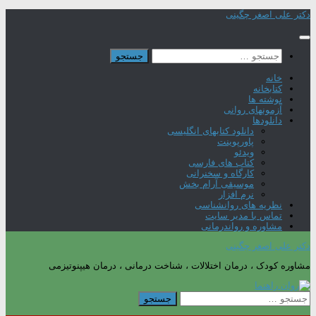
Skip
دکتر علی اصغر چگینی
to
content
جستجو
برای:
خانه
کتابخانه
نوشته ها
آزمونهای روانی
دانلودها
دانلود کتابهای انگلیسی
پاورپوینت
ویدئو
کتاب های فارسی
کارگاه و سخنرانی
موسیقی آرام بخش
نرم افزار
نظریه های روانشناسی
تماس با مدیر سایت
مشاوره و رواندرمانی
دکتر علی اصغر چگینی
مشاوره کودک ، درمان اختلالات ، شناخت درمانی ، درمان هیپنوتیزمی
جستجو
برای: