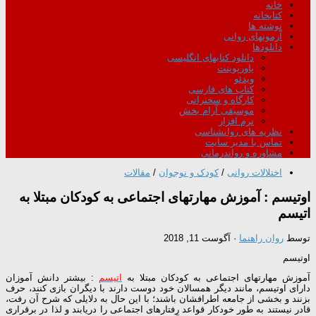
خانه
کتابخانه
نوشته ها
آزمونهای روانی
دانلودها
دانلود کتابهای انگلیسی
پاورپوینت
ویدئو
کتاب های فارسی
کارگاه و سخنرانی
موسیقی آرام بخش
نرم افزار
نظریه های روانشناسی
تماس با مدیر سایت
مشاوره و رواندرمانی
اختلالات روانی
/
کودک و نوجوان
/
مقالات
اوتیسم : آموزش مهارتهای اجتماعی به کودکان مبتلا به
اتیسم
توسط
روان راهنما
·
آگوست 11, 2018
اوتیسم
آموزش مهارتهای اجتماعی به کودکان مبتلا به
اتیسم
: بیشتر دانش آموزان
دارای اوتیسم، مانند دیگر همسالان خود دوست دارند با دیگران بازی کنند، حرف
بزنند و بخشی از جامعه اطرافشان باشند؛ با این حال به دلایلی که شرح آن رفت،
قادر نیستند به طور خودکار قواعد رفتارهای اجتماعی را دریابند و لذا در برقراری