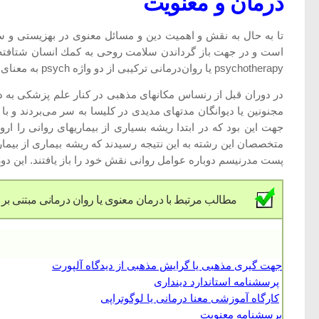
درمان و معنویت
تا به حال به نقش و اهمیت دین و مسائل معنوی در بهزیستی و س
است و در جهت باز گرداندن سلامت روحی به كمك انسان شتافته ا
psychotherapy یا روان‌درمانی تركیبی از دو واژه psych به معنای روح و therapy به معنای خادم یا مستخدم روح تشكیل شده است (تیك 1992 به نقل از وست).
در دوران قبل از رنساس مكانهای مذهبی در كنار علم پزشكی به درم
مجنونین یا دیوانگان مدتهای مدیدی در كلیسا به سر می‌بردند و ب
جهت این بود كه در ابتدا ریشه بسیاری از بیماریهای روانی را ا
متخصصان این رشته به این نتیجه رسیدند كه ریشه بیماری از بیم
پست مدرنیسم دوباره عوامل روانی نقش خود را باز یافتند. این 
مطالب مرتبط با درمان معنوی یا روان درمانی مبتنی بر 
جهت گیری مذهبی یا گرایش مذهبی از دیدگاه آلپورت
پرسشنامه استاندارد دینداری
کارگاه آموزشی معنا درمانی یا لوگوتراپی
پرسشنامه معنویت