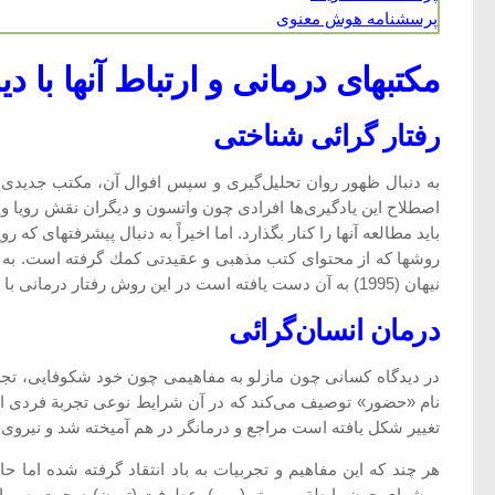
پرسشنامه هوش معنوی
مكتبهای درمانی و ارتباط آنها با د
رفتار گرائی شناختی
به دنبال ظهور روان تحلیل‌گیری و سپس افوال آن، مكتب جدیدی به
اصطلاح این یادگیری‌ها افرادی چون واتسون و دیگران نقش رویا و ت
باید مطالعه آنها را كنار بگذارد. اما اخیراً به دنبال پیشرفتهای
روشها كه از محتوای كتب مذهبی و عقیدتی كمك گرفته است. به م
نیهان (1995) به آن دست یافته است در این روش رفتار درمانی با ذن بودائیسم تركیب شده و در درمان اختلالات شخصیت مورد استفاده قرار گرفته است.
درمان انسان‌گرائی
در دیدگاه كسانی چون مازلو به مفاهیمی چون خود شكوفایی، تجرب
نام «حضور» توصیف می‌كند كه در آن شرایط نوعی تجربة فردی است 
تغییر شكل یافته است مراجع و درمانگر در هم آمیخته شد و نیروی
هر چند كه این مفاهیم و تجربیات به باد انتقاد گرفته شده اما 