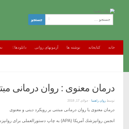
جستجو
برای:
خانه
کتابخانه
نوشته ها
آزمونهای روانی
دانلودها
نظ
درمان معنوی : روان درمانی مبت
توسط
روان راهنما
·
جولای 17, 2018
درمان معنوی یا روان درمانی مبتنی بر رویكرد دینی و معنوی
انجمن روانپزشك آمریكا (APA) به چاپ دستورالعملی برای روانپزشكان پرداخته است كه در آن به تاثیرات فرهنگ و مذهب