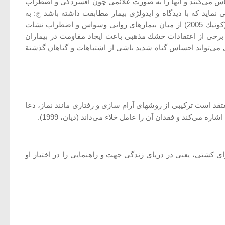
حساس می‌كنند و آنها را به صورت علائمی چون افسردگی و اضطراب
 نماید كه با دیدگاه و ایدولژی بیمار مطابقت داشته باشد ج: به
تشخیص و كشف منابعی معنوی و دینی بپردازد كه باعث آرامش و تسكین بیمار می‌شوند د: و در نهایت روابط درمانی را استحكام بخشد. (كونیك 2005) از میان بیمارهای روانی وسواس و اضطراب نشات
ن برخی از اعتقادات خشك مذهبی باعث ایجاد مقاومت در بیماران
 می‌تواند احساس گناه شدید ناشی از اشتباهات و گناهان گذشتة
تقد است تركیبی از روشهای آرام سازی و رفتاری مانند نماز، دعا
‌كند و فقدان آن را عامل خلاء می‌داند (دیان، 1999).
ی كشتی، یعنی در دریای زندگی جهت و راهنمایی را در اختیار او