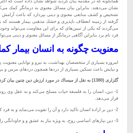
همانگونه كه در مقدمه بیان گردید شواهد نشان داده است كه اكثر
نشان می‌دهند. بنابراین بیان مسائل معنوی به درمانگر كمك می‌كن
گرفته از زمینه انعطاف ناپذیری و خشك مذهبی بیمار هستند كه ب
می‌گردند كه یكی از تبیین‌های كه برای این مقاومت می‌تواند و
فرد نام برد بنابراین آگاهی درمانگر از مسائل معنوی و دینی می‌تو
معنویت چگونه به انسان بیمار كم
امروزه بسیاری از متخصصان بهداشت، به نیرو و توانایی معنویت پی
و نیایش باعث تسكین بسیاری از دردها همچون دردهای مزمن و بی‌خوا
گلزاری (1380) به نقل از میساك در مورد ارزش دین چنین بیان كرده است:
1- دین، انسان را به فلسفة حیات مسلح می‌كند و به عقل وی روش
قرار می‌دهد.
2- دین بر ارادة انسان تاكید دارد و آن را تقویت می‌نماید و به فرد كمك می‌كند تا به فرمان عقل گردن نهد.
3- دین نیازهای اساسی روح، به ویژه نیاز به عشق و و جاودانگی را تحقق می‌بخشد.