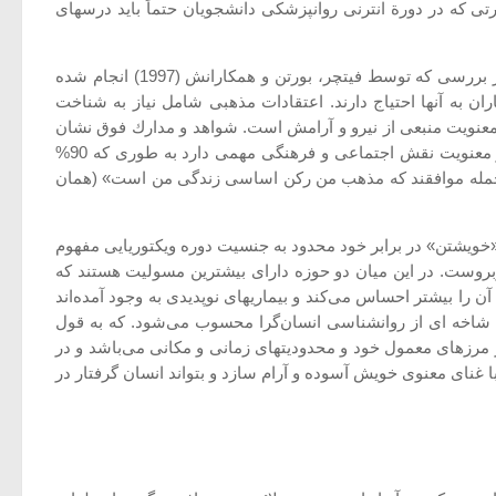
ی كه در دورة انترنی روانپزشكی دانشجویان حتماً باید درسهای
تحقیقات جدید نشان داده است كه بیماران روانی نیازهای معنوی دارند كه اگر به آن پرداخته شود ممكن است به درمان آنها كمك نماید. در بررسی كه توسط فیتچر، بورتن و همكارانش (1997) انجام شده
یماران به آنها احتیاج دارند. اعتقادات مذهبی شامل نیاز به شناخت
عنویت منبعی از نیرو و آرامش است. شواهد و مدارك فوق نشان
می‌دهد كه مذهب و معنویت منحصر به جوامع سنتی نیست: بلكه در جامعه‌ای مانند جوامع غربی و آمریكایی بر خلاف تصور عموم مذهب و معنویت نقش اجتماعی و فرهنگی مهمی دارد به طوری كه 90%
ر زندگی خود می‌دانند (ویتوتر 1998 به نقل از گالوپ) و 72% درصد از ایشان با این جمله موافقند كه مذهب من ركن اساسی زندگی من است» (همان
ریكایی گفته است كه امروزه خود یا «خویشتن» در برابر خود محدود به جنسیت دوره ویكتوریایی مفهوم
وست. در این میان دو حوزه دارای بیشترین مسولیت هستند كه
ری به دین و معنویت دارد و فقدان آن را بیشتر احساس می‌كند و بیماریهای نوپدیدی به وجود آمده‌اند
شاخه‌ ای از روانشناسی انسان‌گرا محسوب می‌شود. كه به قول
 مرزهای معمول خود و محدودیتهای زمانی و مكانی می‌باشد و در
ا غنای معنوی خویش آسوده و آرام سازد و بتواند انسان گرفتار در