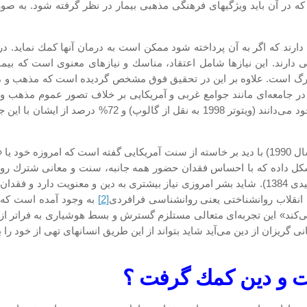
ه در آن باید ویژگیهای فرهنگی مذهبی بیمار در نظر گرفته شود. به صورت
 و مذهبی دارند. این نیازها شامل اعتقاد، مناسك و نیازهای معنوی است كه ب
ز مرگ است. علاوه بر این در تحقیق فوق مشخص گردیده است كه مذهب و م
درصد از آمریكایها مذهب را «خیلی مهم یا واقعاً مهم» د
فیلیپ كوشمن در مقاله‌ای حساس در مجله روانشناسی آمریكا (سال 1990) با دید بر خاسته از سنت آم
ل داده كه با احساس فقدان حضور همه جانبه، سنت و معانی شترك روبر
یكی از آنها حوزه روان درمانی است (وست، ترجه شیرافكن و شهیدی 1384). شاید بشر امروزی نیاز بیشت
 انقلاب روانشناختی یعنی روانشناسی فرافردی
[2]
به وجود آمده است كه 
ی‌كند» این تجربه‌ای متعالی مستلزم گسترش و بسط هوشیاری به فراتر از
گریزان از دین می‌آید شاید بتواند از این طریق انسانهای تهی از خود را ب
ویت و دین كمك گرفت ؟