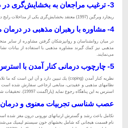
3- ترغیب مراجعان به بخشایش‌گری در درمان معنوی
ریچارد وبرگین (1997) معتقد بخشایش‌گری یكی از مداخلات رایج درمان معنوی است و برای اینكه اثر درمانی داشته باشد بیمار زمان استفاده از آن را تشخیص دهد.
4- مشاوره با رهبران مذهبی در درمان معنوی :
در میان روانشناسان و روانپزشكان گرفتن مشاو.ره از سایر مت
مذهبی نیز كمك گیرند مشاوره مذهبی با استفاده از بیانات نشا
می‌نمایند.
5- چارچوب درمانی كنار آمدن با استرس
نظریه كنار آمدن (coping) یك تبیین دارد و آن
نظامهای مذهبی و عقیدتی، منابعی ارجاعی سفارش شده است كه م
استرس به این پناهگاه رجوع نماید (پاراگمنت 19997). تحقیقات شواهدی دال بر اثربخشی این روش به دست داده‌ند.
عصب شناسی تجربیات معنوی و درمان 
تكامل باعث رشد و گسترش ارتباتهای نورونی درون مغز شده است.
نام قسمت هیجانی كه شامل بخشهای خون سیستم لیمیك می‌شده كه كن