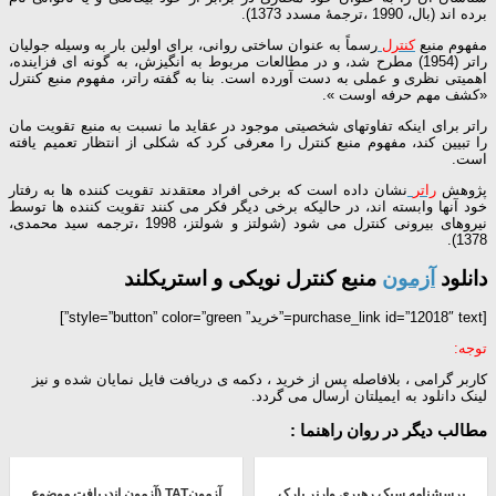
برده اند (بال، 1990 ،ترجمۀ مسدد 1373).
مفهوم منبع
کنترل
رسماً به عنوان ساختی روانی، برای اولین بار به وسیله جولیان
راتر (1954) مطرح شد، و در مطالعات مربوط به انگیزش، به گونه ای فزاینده،
اهمیتی نظری و عملی به دست آورده است. بنا به گفته راتر، مفهوم منبع کنترل
«کشف مهم حرفه اوست ».
راتر برای اینکه تفاوتهای شخصیتی موجود در عقاید ما نسبت به منبع تقویت مان
را تبیین کند، مفهوم منبع کنترل را معرفی کرد که شکلی از انتظار تعمیم یافته
است.
پژوهش
راتر
نشان داده است که برخی افراد معتقدند تقویت کننده ها به رفتار
خود آنها وابسته اند، در حالیکه برخی دیگر فکر می کنند تقویت کننده ها توسط
نیروهای بیرونی کنترل می شود (شولتز و شولتز، 1998 ،ترجمه سید محمدی،
1378).
دانلود
آزمون
منبع کنترل نویکی و استریکلند
[purchase_link id=”12018″ text=”خرید” style=”button” color=”green”]
توجه:
کاربر گرامی ، بلافاصله پس از خرید ، دکمه ی دریافت فایل نمایان شده و نیز
لینک دانلود به ایمیلتان ارسال می گردد.
مطالب دیگر در روان راهنما :
پرسشنامه سبک رهبری وارنر بارک
آزمونTAT (آزمون اندریافت موضوع