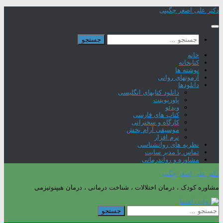
Skip
دکتر علی اصغر چگینی
to
content
جستجو
برای:
خانه
کتابخانه
نوشته ها
آزمونهای روانی
دانلودها
دانلود کتابهای انگلیسی
پاورپوینت
ویدئو
کتاب های فارسی
کارگاه و سخنرانی
موسیقی آرام بخش
نرم افزار
نظریه های روانشناسی
تماس با مدیر سایت
مشاوره و رواندرمانی
دکتر علی اصغر چگینی
مشاوره کودک ، درمان اختلالات ، شناخت درمانی ، درمان هیپنوتیزمی
جستجو
برای: