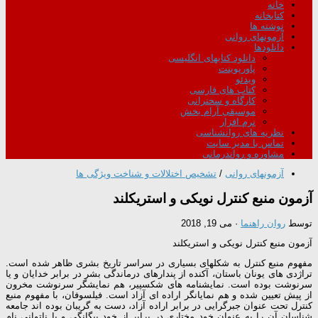
خانه
کتابخانه
نوشته ها
آزمونهای روانی
دانلودها
دانلود کتابهای انگلیسی
پاورپوینت
ویدئو
کتاب های فارسی
کارگاه و سخنرانی
موسیقی آرام بخش
نرم افزار
نظریه های روانشناسی
تماس با مدیر سایت
مشاوره و رواندرمانی
آزمونهای روانی
/
تشخیص اختلالات و شناخت ویژگی ها
آزمون منبع کنترل نویکی و استریکلند
توسط
روان راهنما
·
می 19, 2018
آزمون منبع کنترل نویکی و استریکلند
مفهوم منبع کنترل به شکلهای بسیاری در سراسر تاریخ بشری ظاهر شده است.
تراژدی های یونان باستان، آکنده از پندارهای درماندگی بشر در برابر خدایان و یا
سرنوشت بوده است. نمایشنامه های شکسپیر، هم نمایشگر سرنوشت مخرون
از پیش تعیین شده و هم نمایانگر اراده ای آزاد است. فیلسوفان، با مفهوم منبع
کنترل تحت عنوان جبرگرایی در برابر اراده آزاد، دست به گریبان بوده اند جامعه
شناسان آن را به عنوان خود مختاری در برابر از خود بیگانگی و یا ناتوانی نام