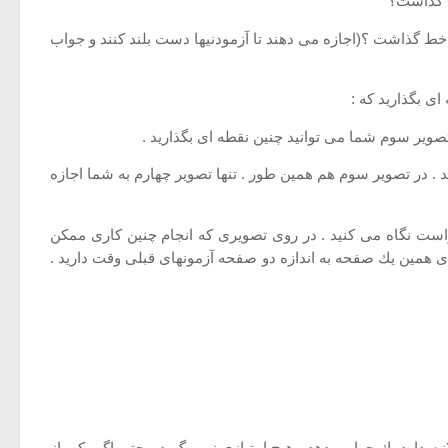
ی خط گذاشت ؟(اجازه می دهند تا آزمودنیها دست بلند كنند و جواب
ی بگذارید كه :
دهد . در تصویر سوم هم همین طور . تنها تصویر چهارم به شما اجازه
ست نگاه می كنید . در روی تصویری كه انجام چنین كاری ممكن
ای همین یك صفحه به اندازه دو صفحه آزمونهای قبلی وقت دارید .
 دارد یك جواب بدهد . هیچ امتیازی نمی گیرد ، حتی اگر یكی از