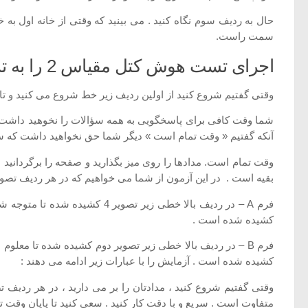
حال به ردیف سوم نگاه كنید . می بینید كه وقتی از خانه اول به 
سمت راست.
اجرای تست هوش کتل مقیاس 2 را به ترتیب زیر ادامه می دهند :
وقتی گفتیم شروع كنید از اولین ردیف زیر خط شروع می كنید و 
شما وقت كافی برای پاسخگویی به همه سؤالات را نخوهید داشت . با
آنكه گفتیم « وقت تمام است » دیگر شما حق نخواهید داشت كه سؤ
بقیه است . در این آزمون از شما می خواهیم كه در هر ردیف تصویری
فرم A – در ردیف بالا خطی زیر
كشیده شده است .
فرم B – در ردیف بالا خطی زیر تصویر دوم كشیده شده تا معل
كشیده شده است . آزمایش را با عبارات زیر ادامه می دهند :
وقتی گفتیم شروع كنید ، مدادتان را بر می دارید ، در هر ردیف ت
متفاوت است . سریع و با دقت كار كنید . سعی كنید تا پایان وقت تعد