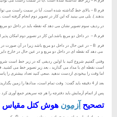
فرم A – زیر خط گذاشته شده است .آیا در سمت راست می توانید تصویری پیدا كنید كه در آن بتوان نقطه ای در داخل تخم مرغ و در زیر خط گذاشت؟
فرم B – بالای خط گذاشته شده است. آیا در سمت راست می توا
بدهند ). بلی می بینید كه این كار در تصویر دوم انجام گرفته است .
در ردیف سوم تصویر نشان می دهد كه نقطه باید در داخل دو مربع و
فرم A – در داخل دو مربع باشد.این كار در تصویر دوم امكان پذیر است ، اما در اینجا نیز نقطه در خارج دایره نخواهد بود . در حقیقت تنها در تصویر سوم شما می توانید چنین نقطه ای بگذارید .
فرم B – در عین حال در داخل دو مربع باشد زیرا در آن صورت د
می دهد كه نقطه ای در داخل دو مربع و در عین حال در خارج دایره 
وقتی گفتیم شروع كنید با اولین ردیفی كه در زیر خط است شرو
است نقطه ای با مداد می گذارید ، بعد زیر تصویر خط می كشید. فر
اما وقت را بیخودی ازدست ندهید .سعی كنید تعداد بیشتری را پاسخ
بعد از 4 دقیقه باید گفت: وقت تمام است، مدادها را زمین بگذارید، دفترچه را بر گردانید .
پس از اتمام آزمایش باید دفترچه را هر چه سریعتر جمع آوری كرد ،
تصحیح
آزمون
هوش کتل مقیاس 2
به هر یك از پاسخهای صحیح یك نمره داده می شود . اگر كسی برای