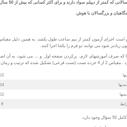
زیادتر شود می توانند دو فرم را یكجا اجرا كنند.
 14 دقیقه است اما اگر زمانی را كه صرف آموزشهای لازم، پركردن صفحه اول و … می شو
از آنها به شرح زیر است:
ها
12 سؤال
دیها
14 سؤال
سها
12 سؤال
ایط
8 سؤال