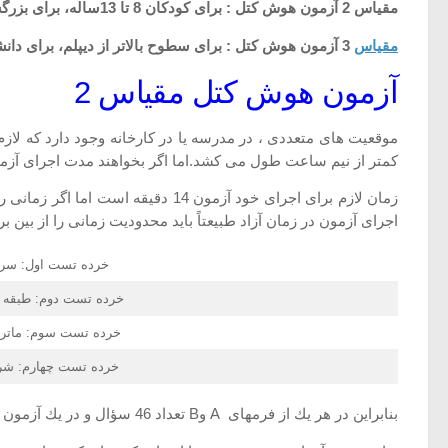
مقیاس 2 آزمون هوش کتل : برای كودكان 8 تا 13ساله، برای بزرگسالانی كه كمتر از دیپلم سواد دارند و برای اكثر كسانی كه بیش از 50 سال دارند.
مقیاس
3 آزمون هوش کتل : برای سطوح بالاتر از دیپلم، برای دانشگاهیان و بزرگسالان با هوش.
آزمون هوش کتل مقیاس 2
كمتر از نیم ساعت طول می كشد.اما اگر بخواهند مدت اجرای آزمون 
زمان لازم برای اجرای خود آزمون
اجرای آزمون در زمان آزاد طبیعتاً باید محدودیت زمانی را از بین برد . مقیاس 2 از 4 خرده تست (تست فرعی) تشكیل شده كه ترتیب و زمان اجرای هر یك 
خرده تست اول: سری
خرده تست دوم: طبقه بن
خرده تست سوم: ماتری
خرده تست چهارم: شر
بنابراین در هر یك از فرمهای A وB تعداد 46 سؤال و در یك آزمون كامل 92 سؤال وجود دارد.