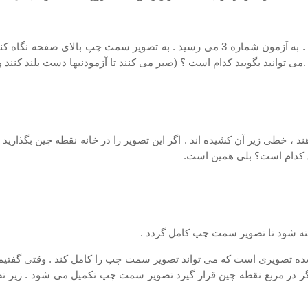
وقت تمام است. مدادها را روی میز بگذارید و صفحه را بر گردانید . به آزمون شماره 3 می 
 توانید بگویید كدام است ؟ (صبر می كنند تا آزمودنیها دست بلند كنند 
هند ، خطی زیر آن كشیده اند . اگر این تصویر را در خانه نقطه چین بگذا
شود كدام است؟ بلی همین است.
ه شود تا تصویر سمت چپ كامل گردد .
 تصویری است كه می تواند تصویر سمت چپ را كامل كند . وقتی گفتیم ش
گر در مربع نقطه چین قرار گیرد تصویر سمت چپ تكمیل می شود . زیر تصو