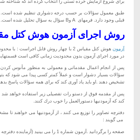
برای شروع آزمایش خرده تستی را انتخاب كرده اند كه شناخته 
طبق معمول سؤالات بر حسب درجه دشواری تنظیم شده است. تعد
قبلی وجود دارد. فرمهای A وB سؤال به سؤال تحلیل شده است. تا درجه دشواری سؤالات آنها تقریباً یكسان باشد.
روش اجرای آزمون هوش کتل مقی
آزمون
هوش کتل مقیاس 2 با چهار روش قابل اجراس
در مورد اجرای آزمون بدون محدودیت زمانی كافی است قسمتهای
پس از انجام اعمال مقدماتی و معمولی به منظور مأنوس كردن آزم
سؤالات بسیار دشوار است و عملاً كمتر كسی پیدا می شود كه بتواند
تشخیص دهند .او باید یاد آوری كند كه برای همه سؤالات پاسخ بدهند
پس از مقدمه فوق از دستو رات تفصیلی زیر استفاده خواهد شد .ای
كند كه آزمودنیها دستورالعمل را خوب درك كنند.
دفترچه تصاویر را توزیع می كنند ، از آزمودنیها می خواهند تا مشخ
می گویند :
صفحه را برگردانید .آزمون شماره 1 را می بینید (آزماینده دفترچه خود را بلند می كند و صفحه اول آن را با انگشت نشان می دهد ). در اینجا سه خانه كوچك می بینید :