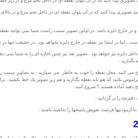
نید تصویری پیدا كنید كه در آن بتوان نقطه ای در داخل تخم مرغ و در بالا
 در خارج دایره باشد .در اولین تصویر سمت راست شما نمی توانید نقطه ا
ر داخل دایره نیز خواهد بود . تصویر بعد نیز چنین اجازه ای را به شما نمی 
بگذارید .
ع می كنید .محل نقطه را خوب به خاطر می سپارید . به تصاویر سمت را
اموش نكنید كه هم باید نقطه بگذارید و هم زیر تصویر یك خط بكشید . بر
 دهید آماده هستید ؟ شروع كنید.
 تا آزمودنیها فرصت تعویض پاسخها را نداشته باشند .
 سؤالی كه یك جواب دارد دو جواب بدهد یا برای سؤالی كه دو جواب لازم