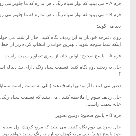
فرم A – می بینید كه نوار سیاه رنگ ، هر اندازه كه ما جلوتر می رویم ، درازتر می شود.
فرم B – می بینید كه نوار سیاه رنگ ، هر اندازه كه ما جلوتر می رویم ، به سمت راست متمایل تر می شود.
بعد می گوید:
روی دفترچه خودتان به این ردیف نگاه كنید . حال از شما می خواهی
اینكه شما متوجه شوید ، بهترین جواب را انتخاب كرده زیر آن خط ك
فرم A – پاسخ صحیح : اولین خانه از سری تصاویر سمت راست.
حال به ردیف دوم نگاه كنید .قسمت سیاه رنگ دارای یك دنباله 
؟
(صبر می كنند تا آزمودنیها پاسخ دهند ).بلی به سمت راست متمایل 
حال ردیف سوم را ملاحظه كنید . می بینید كه قسمت سیاه رنگ، در
خانه سمت راست.
فرم B – پاسخ صحیح: دومین تصویر.
حال به ردیف دوم نگاه كنید . می بینید كه مربع كوچك اول سیاه 
خود پاسخ دهند). بلی مربع كوچك دوباره به رنگ سفید خواهد بود. ب