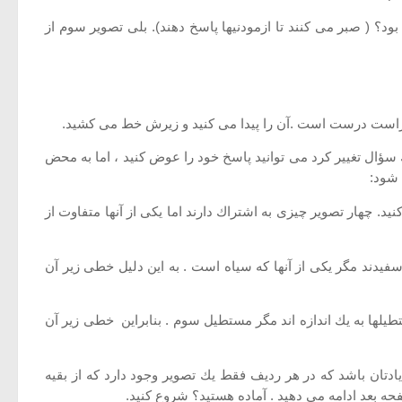
ود؟ ( صبر می كنند تا ازمودنیها پاسخ دهند). بلی تصویر سوم از
ت راست درست است .آن را پیدا می كنید و زیرش خط می كشید.
 سؤال تغییر كرد می توانید پاسخ خود را عوض كنید ، اما به محض
 شود:
 .در بالای صفحه، به ردیف اول تصاویر نگاه كنید. چهار تصویر چیزی به اشتراك دارند اما یكی از آنها متفاوت از
تمام دایره ها سفیدند مگر یكی از آنها كه سیاه است . به این دلیل خطی زیر آن
طیلها به یك اندازه اند مگر مستطیل سوم . بنابراین خطی زیر آن
یادتان باشد كه در هر ردیف فقط یك تصویر وجود دارد كه از بقیه
صفحه بعد ادامه می دهید . آماده هستید؟ شروع كنید.