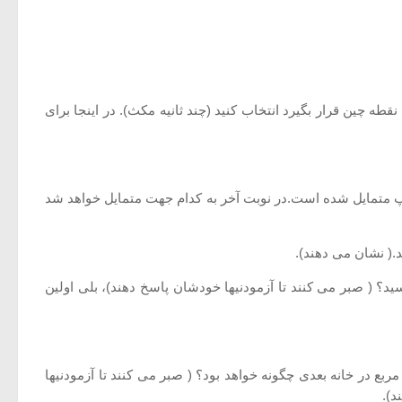
طه چین قرار بگیرد انتخاب كنید (چند ثانیه مكث). در اینجا برای
پ متمایل شده است.در نوبت آخر به كدام جهت متمایل خواهد شد
د.( نشان می دهند).
د؟ ( صبر می كنند تا آزمودنیها خودشان پاسخ دهند)، بلی اولین
ع در خانه بعدی چگونه خواهد بود؟ ( صبر می كنند تا آزمودنیها
د).