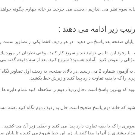
خانه سوم نظر می اندازیم ، دست می چرخد. در خانه چهارم چگونه خواهد ب
تا پایان صفحه بعد پاسخ می دهید . در هر ردیف فقط یكی از تصاویر سم
 وجود این تا می توانید تند و سریع كار كنید . وقتی نظرتان در مورد یك
الی را عوض كنید .آماده هستید؟ شروع كنید. بعد از سه دقیقه گفته می
وقت تمام است. مدادها را روی میز بگذارید و صفحه را برگردانید . به آزمون شماره 2 می رسید
 را كه با بقیه تفاوت دارد پیدا كنید و زیرش خط بكشید.
 تصویر 4 كشیده شده تا متوجه شوید كه بهترین پاسخ است .حال ردیف دوم را ملاحظه كنید .
وم شود كه خانه دوم پاسخ صحیح است حال به ردیف دوم نگاه كنید .همه مست
صویری را كه با بقیه تفاوت دارد پیدا می كنید و خطی زیر آن می كشید . 
اد بیشتری از آنها را پیدا كنید .از زیر این خط شروع می كنید و تا پایان 