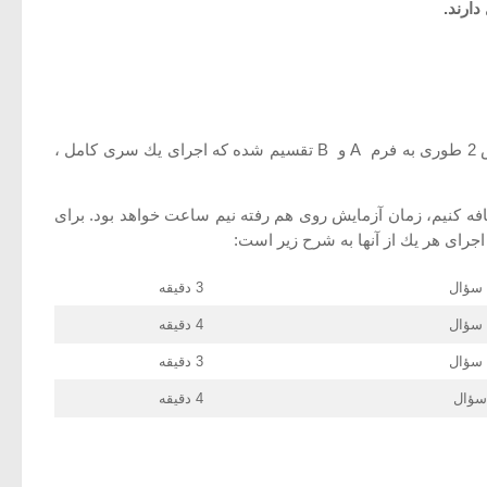
موقعیت های متعددی ، در مدرسه یا در كارخانه وجود دارد كه لازم است اجرای آزمون كمتر از نیم ساعت طول بكشد. به همین دلیل مقیاس 2 طوری به فرم A و B تقسیم شده كه اجرای یك سری كامل ،
د، به آن اضافه كنیم، زمان آزمایش روی هم رفته نیم ساعت خواهد بود. برای
3 دقیقه
4 دقیقه
3 دقیقه
4 دقیقه