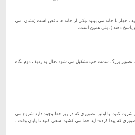
رسید . به تصویر سمت چپ بالای صفحه نگاه كنید . چهار تا خانه می بینید .یكی از خانه ها ناقص است (نشان می
و پاسخ دهند )، بلی همین است.
رید ، تصویر بزرگ سمت چپ تشكیل می شود .حال به ردیف دوم نگاه
روع كنید، با اولین تصویری كه در زیر خط وجود دارد شروع می
یری كه پیدا كرده- اید خط می كشید. سعی كنید تا پایان وقت ،