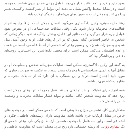
وجود دارد و فرد را تحت تاثیر قرار می‌دهد. عوامل روانی هم در درون شخصیت موجود
است و در مقابل محیط واکنش نشان می‌دهند. این عوامل از نظر کیفیت و کمیت، تغییر
پیدا می‌کنند و ممکن است به صورت‌های بی‌شمار با یکدیگر ترکیب یابند.
رعنا حاج‌حسینی، وکیل دادگستری می‌گوید: انسان ممکن است از 3 راه به انجام
فعالیت‌های مجرمانه وادار شود. یکی وقتی تمایلات ضداجتماعی او در معرض نفوذ
عوامل جرم قرار می‌گیرد و تحت تاثیر این عامل، بیشتر برانگیخته شود. دیگر زمانی که
شخص به خاطر احساس گناه عمیق که بر اثر کارهای قبلی او به وجود آمده، میل
شدیدی به مجازات شدن دارد و سوم وقتی که شخصی از لحاظ عاطفی، احساس ضعف
و عدم اطمینان می‌کند، ممکن است برای مخفی نگه‌داشتن این احساس، روحیه‌ای
دفاعی و پرخاشگر پیدا کند.
به گفته این وکیل دادگستری، ممکن است تمایلات مجرمانه شخص و مقاومت او در
مقابل آنها به عملی ضداجتماعی یا مجرمانه منجر شود یا به عکس، به صورت رفتاری که
مورد تایید اجتماع است درآید و این بستگی به آن دارد که از تمایلات مجرمانه و
مقاومت،کدام قوی‌تر باشند.
همه افراد دارای تمایلات و ضد تمایلاتی هستند. عمل مجرمانه تنها وقتی ممکن است
روی دهد که مقاومت شخص کافی نباشد و نتواند فشار تمایلات مجرمانه و وضعیت
خاص را تحمل کند.
مشکل‌ترین کار، تشخیص میزان مقاومتی است که شخص ممکن است در موقعیت‌های
خاص در مقابل ارتکاب جرم داشته باشد. مقاومت دارای ریشه‌های عاطفی، فکری و
اجتماعی است و این سه عامل با موقعیت شخص، ارتباط نزدیکی دارد. وقتی شخص از
یک
بیماری روانی
که ریشه جسمانی دارد رنج ببرد، مسلم است که مقاومت عاطفی و