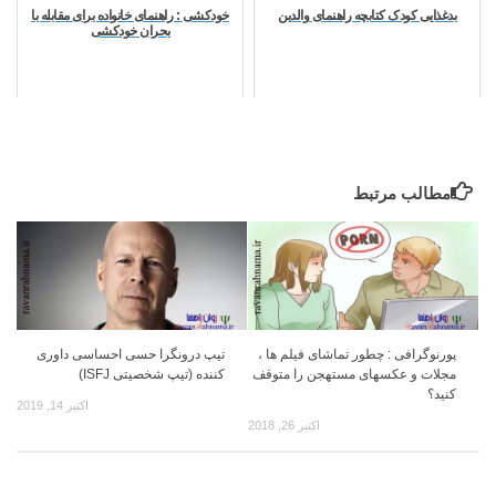
بدغذایی کودک کتابچه راهنمای والدین
خودکشی : راهنمای خانواده برای مقابله با
بحران خودکشی
مطالب مرتبط
پورنوگرافی : چطور تماشای فیلم ها ،
تیپ درونگرا حسی احساسی داوری
مجلات و عکسهای مستهجن را متوقف
کننده (تیپ شخصیتی ISFJ)
کنید؟
اکتبر 14, 2019
اکتبر 26, 2018