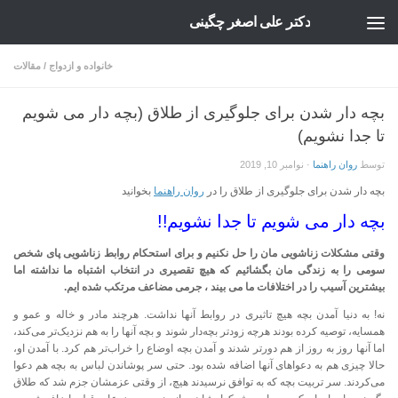
دکتر علی اصغر چگینی
Skip to content
خانواده و ازدواج
/
مقالات
بچه دار شدن برای جلوگیری از طلاق (بچه دار می شویم
تا جدا نشویم)
توسط
روان راهنما
·
نوامبر 10, 2019
بچه دار شدن برای جلوگیری از طلاق را در
روان راهنما
بخوانید
بچه دار می شویم تا جدا نشویم!!
وقتی مشکلات زناشویی مان را حل نکنیم و برای استحکام روابط زناشویی پای شخص
سومی را به زندگی مان بگشائیم که هیچ تقصیری در انتخاب اشتباه ما نداشته اما
بیشترین آسیب را در اختلافات ما می بیند ، جرمی مضاعف مرتکب شده ایم.
نه! به دنیا آمدن بچه هیچ تاثیری در روابط آنها نداشت. هرچند مادر و خاله و عمو و
همسایه، توصیه کرده بودند هرچه زودتر بچه‌دار شوند و بچه آنها را به هم نزدیک‌تر می‌کند،
اما آنها روز به روز از هم دورتر شدند و آمدن بچه اوضاع را خراب‌تر هم کرد. با آمدن او،
حالا چیزی هم به دعواهای آنها اضافه شده بود. حتی سر پوشاندن لباس به بچه هم دعوا
می‌کردند. سر تربیت بچه که به توافق نرسیدند هیچ، از وقتی عزمشان جزم شد که طلاق