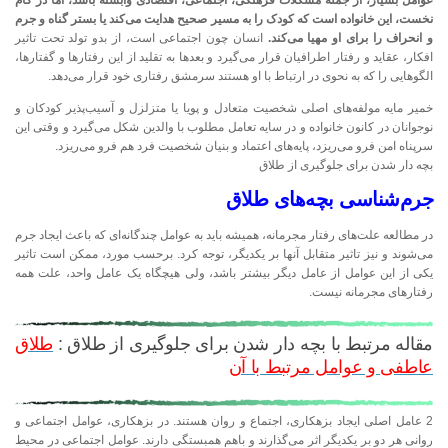
عوامل بسیار، از جمله مشکلات فرهنگی، اجتماعی، اقتصادی وابسته باشد، اما در گام
نخست، این خانواده است که کودک را به مسیر صحیح هدایت می‌کند یا بستر گناه و جرم
و انحراف را برای او مهیا می‌کند.
انسان چون اجتماعی است، از بدو تولد تحت تاثیر
افکار، عقاید و رفتار اطرافیان قرار می‌گیرد و بعدها به تقلید از این رفتارها و گفتارها،
الگوهایی را که به نحوی در ارتباط با او هستند سرمشق رفتاری خود قرار می‌دهد.
خمیر مایه مولفه‌های اصلی شخصیت متعادل و پویا یا متزلزل و آسیب‌پذیر کودکان و
نوجوانان در کانون خانواده و در سایه تعامل مطلوب با والدین شکل می‌گیرد و وقتی این
سرپناه امن فرو می‌ریزد، پایه‌های اعتماد و بنیان شخصیت فرد هم فرو می‌ریزد.
بچه دار شدن برای جلوگیری از طلاق
جرم‌شناسی بچه‌های طلاق
در مطالعه علت‌های رفتار مجرمانه، همیشه باید به عوامل چندگانه‌ای که باعث ایجاد جرم
می‌شوند و نیز تاثیر متقابل آنها بر یکدیگر، توجه کرد. برحسب مورد، ممکن است تاثیر
یکی از این عوامل از عامل دیگر بیشتر باشد، ولی هیچگاه یک عامل واحد، علت همه
رفتارهای مجرمانه نیست.
مقاله مرتبط با بچه دار شدن برای جلوگیری از طلاق :
طلاق
عاطفی و عوامل مرتبط با آن
2 عامل اصلی ایجاد بزهکاری، اجتماع و روان هستند. در بزهکاری، عوامل اجتماعی و
روانی هر دو بر یکدیگر اثر می‌گذارند و باهم همبستگی دارند. عوامل اجتماعی در محیط