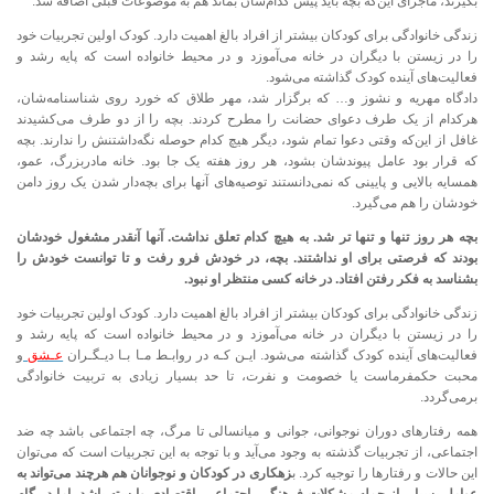
بگیرند، ماجرای این‌که بچه باید پیش کدام‌شان بماند هم به موضوعات قبلی اضافه شد.
زندگی خانوادگی برای کودکان بیشتر از افراد بالغ اهمیت دارد. کودک اولین تجربیات خود
را در زیستن با دیگران در خانه می‌آموزد و در محیط خانواده است که پایه رشد و
فعالیت‌های آینده کودک گذاشته می‌شود.
دادگاه مهریه و نشوز و… که برگزار شد، مهر طلاق که خورد روی شناسنامه‌شان،
هرکدام از یک طرف دعوای حضانت را مطرح کردند. بچه را از دو طرف می‌کشیدند
غافل از این‌که وقتی دعوا تمام شود، دیگر هیچ کدام حوصله نگه‌داشتنش را ندارند. بچه
که قرار بود عامل پیوندشان بشود، هر روز هفته یک جا بود. خانه مادربزرگ، عمو،
همسایه بالایی و پایینی که نمی‌دانستند توصیه‌های آنها برای بچه‌دار شدن یک روز دامن
خودشان را هم می‌گیرد.
بچه هر روز تنها و تنها تر شد. به هیچ کدام تعلق نداشت. آنها آنقدر مشغول خودشان
بودند که فرصتی برای او نداشتند. بچه، در خودش فرو رفت و تا توانست خودش را
بشناسد به فکر رفتن افتاد. در خانه کسی منتظر او نبود.
زندگی خانوادگی برای کودکان بیشتر از افراد بالغ اهمیت دارد. کودک اولین تجربیات خود
را در زیستن با دیگران در خانه می‌آموزد و در محیط خانواده است که پایه رشد و
فعالیت‌های آینده کودک گذاشته می‌شود. ایـن‌ کـه در روابـط مـا بـا دیـگـران
عـشق
و
محبت حکمفرماست یا خصومت و نفرت، تا حد بسیار زیادی به تربیت خانوادگی
بر‌می‌گردد.
همه رفتارهای دوران نوجوانی، جوانی و میانسالی تا مرگ، چه اجتماعی باشد چه ضد
اجتماعی، از تجربیات گذشته به وجود می‌آید و با توجه به این تجربیات است که می‌توان
این حالات و رفتارها را توجیه کرد. ب
زهکاری در کودکان و نوجوانان هم هرچند می‌تواند به