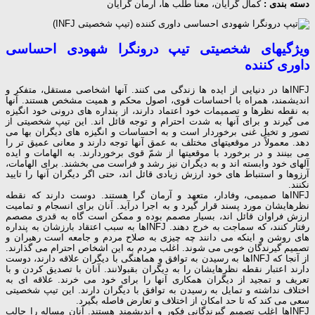
دسته بندی :
کمال گرایان، معنا طلب ها، آرمان گرایان
ویژگیهای شخصیتی تیپ درونگرا شهودی احساسی
داوری کننده
INFJها در دنیایی از ایده ها زندگی می کنند. آنها اشخاصی مستقل، متفكر و
اندیشمند، همراه با احساسات قوی، اصول محکم و همیت مشخص هستند. آنها
به نقطه نظرها و تصمیمات خود اعتماد دارند، از پنداره های درونی خود انگیزه
می گیرند و برای آنها به شدت احترام و توجه قائل اند. این تیپ شخصیتی از
تصور و تخیل غنی برخوردار است و به احساسات و انگیزه های دیگران بها می
دهد. معمولاً در موقعیتهای مختلف به عمق آنها توجه دارند و معانی عمیق تر را
می بینند و در برخورد با موقعیتها از شمّ قوی برخوردارند. به الهامات و ایده
آلهای خود وابسته اند و به دیگران نیز رشد و فراست می بخشند. برای الهامات،
آرزوها و استنباط های خود ارزش زیادی قائل اند، حتی اگر دیگران آنها را تایید
نكنند.
INFJها صمیمی، وفادار، متعهد و آرمان گرا هستند. دوست دارند که نقطه
نظرهایشان مورد پسند قرار گیرد و به اجرا درآید. آنان برای انسجام و تمامیت
ارزش فراوان قائل اند، بسیار مصمم بوده و ممکن است گاه به قدری مصصم
رفتار کنند، که سماجت به خرج دهند. INFJها به سبب اعتقاد بارزشان به پنداره
های روشن و اینکه می دانند چه چیزی به صلاح مردم و جامعه است رهبران و
تصمیم گیرندگان خوبی می شوند. اغلب مردم به این اشخاص احترام می گذارند.
از آنجا که INFJها به رسیدن به توافق و هماهنگی با دیگران علاقه دارند، دوست
دارند اعتبار نقطه نظرهایشان را به دیگران بقبولانند. آنان با تصدیق کردن و با
تعریف و تمجید از دیگران همکاری آنها را برای خود می خرند. علاقه ای به
اختلاف نداشته و تمایل به رسیدن به توافق با دیگران دارند. این تیپ شخصیتی
سعی می کند که تا حد امکان از اختلاف و تعارض فاصله بگیرد.
INFJها اغلب تصمیم گیرندگانی فکور و اندیشمند هستند. آنان مساله را جالب