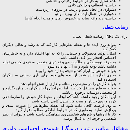
عدم تمایل به كار در شرایط رقابتی و چالشی
نداشتن انعطاف و چابكی كافی
دشواری در ایجاد نظم و ترتیب در نیروهای زیردست
دشواری در انتقال ایده های پیچیده و نو
نداشتن دید واقع بینانه در خصوص زمان و مدت انجام كارها
رضایت شغلی
برای یک INFJ رضایت شغلی یعنی:
بتواند روی ایده ها و نقطه نظرهایی کار کند که به رشد و تعالی دیگران
کمک کند.
امکان تولید محصولات و خدماتی را که به آنها اعتقاد دارد و به خاطرشان
احساس افتخار می کند، داشته باشد.
به حرفه نویسندگی و مالکیت وی و تلاشهای منحصر به فردی که می تواند
داشته باشد توجه شود و به آن بها داده شود.
بتواند خودش را ابراز کند و نتیجه پنداره خود را ببیند.
به وی اجازه داده شود از ایده های خود برای یاری رسانی به دیگران
استفاده کند.
بتواند کارش را در محیطی دوستانه و عاری از تنش انجام دهد.
بتواند به طور مستقل کار کند، اما نظراتش را با دیگران در میان بگذارد و
از محیطی دوستانه برخوردار باشد.
این امکان وجود داشته باشد که اوقات و محیط کار خودش را سازماندهی
کرده و روی جریان و نتیجه کار کنترل کافی داشته باشد.
به وی فرصت کافی داده شود که نقطه نظرهایش را صورت بندی و
پردازش نماید، به طوری که در شرایط آمادگی مطلوب قرار گیرد.
کار با ارزشها و باورهای شخصی وی هماهنگی داشته باشد و بتواند از نظر
شخصی و حرفه ای به کمال برسد.
مشاغل مناسب تیپ درونگرا شهودی احساسی داوری