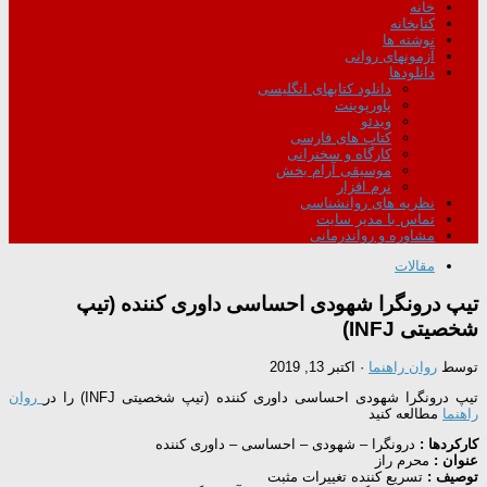
خانه
کتابخانه
نوشته ها
آزمونهای روانی
دانلودها
دانلود کتابهای انگلیسی
پاورپوینت
ویدئو
کتاب های فارسی
کارگاه و سخنرانی
موسیقی آرام بخش
نرم افزار
نظریه های روانشناسی
تماس با مدیر سایت
مشاوره و رواندرمانی
مقالات
تیپ درونگرا شهودی احساسی داوری کننده (تیپ
شخصیتی INFJ)
توسط
روان راهنما
·
اکتبر 13, 2019
تیپ درونگرا شهودی احساسی داوری کننده (تیپ شخصیتی INFJ) را در
روان
راهنما
مطالعه کنید
کارکردها :
درونگرا – شهودی – احساسی – داوری کننده
عنوان :
محرم راز
توصیف :
تسریع کننده تغییرات مثبت