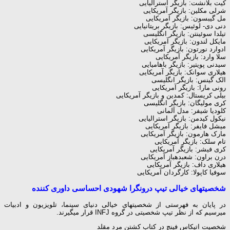
کیت بلانشت: بازیگر استرالیایی
شرلی مک‎لین: بازیگر آمریکایی
مل گیبسون: بازیگر آمریکایی
دنی دی- لوئیس: بازیگر بریتانیایی
تیلدا سوئینتن: بازیگر انگلیسی
مایکل لندون: بازیگر آمریکایی
ادوارد نورتون: بازیگر آمریکایی
سلا وارد: بازیگر آمریکایی
سیدنی پویتیر: بازیگر باهامیایی
هیلاری سوانک: بازیگر آمریکایی
الک گینس: بازیگر انگلیسی
رونی مارا: بازیگر آمریکایی
بیلی کریستال: کمدین و بازیگر آمریکایی
کری مولیگان: بازیگر انگلیسی
کلودیا شیفر: مدل آلمانی
نیکول کیدمن: بازیگر استرالیایی
میشل فایفر: بازیگر آمریکایی
مارک هارمون: بازیگر آمریکایی
تام سلک: بازیگر آمریکایی
کری فیشر: بازیگر آمریکایی
درن براون: شعبده‎باز آمریکایی
هیلاری داف: بازیگر آمریکایی
سوفیا کاپولا: کارگردان آمریکایی
شخصیت‎های خیالی تیپ درونگرا شهودی احساسی داوری کننده
در پایان به فهرستی از شخصیت‎های خیالی دنیای سینما، تلویزیون و ادبیات
می‎رسیم که از نظر تیپ شخصیتی در گروه INFJ قرار می‎گیرند.
شخصیت اتیکاس فینچ در کتاب کشتن مرد مقلد