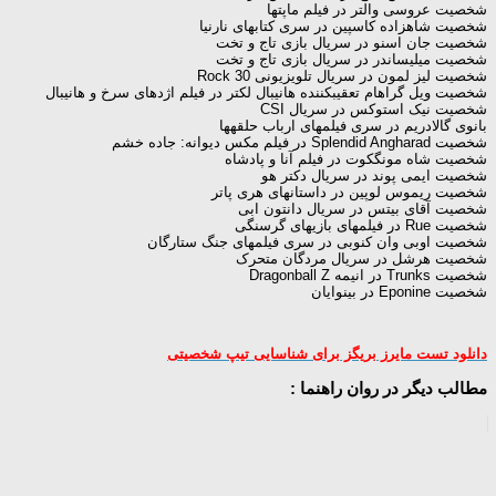
شخصیت عروسی والتر در فیلم ماپت‎ها
شخصیت شاهزاده کاسپین در سری کتاب‎های نارنیا
شخصیت جان اسنو در سریال بازی تاج و تخت
شخصیت میلیساندر در سریال بازی تاج و تخت
شخصیت لیز لمون در سریال تلویزیونی 30 Rock
شخصیت ویل گراهام تعقیب‎کننده هانیبال لکتر در فیلم اژدهای سرخ و هانیبال
شخصیت نیک استوکس در سریال CSI
بانوی گالادریم در سری فیلم‎های ارباب حلقه‎ها
شخصیت Splendid Angharad در فیلم مکس دیوانه: جاده خشم
شخصیت شاه مونگ‎کوت در فیلم آنا و پادشاه
شخصیت ایمی پوند در سریال دکتر هو
شخصیت ریموس لوپین در داستان‎های هری پاتر
شخصیت آقای بیتس در سریال دانتون ابی
شخصیت Rue در فیلم‎های بازی‎های گرسنگی
شخصیت اوبی وان کنوبی در سری فیلم‎های جنگ ستارگان
شخصیت هرشل در سریال مردگان متحرک
شخصیت Trunks در انیمه Dragonball Z
شخصیت Eponine در بینوایان
دانلود تست مایرز بریگز برای شناسایی تیپ شخصیتی
مطالب دیگر در روان راهنما :