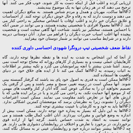
ارزیابی کرده و اغلب قبل از اینکه دست به کار شوند، خوب فکر می کنند. آنها
ترجیح می دهند که در هر زمان تنها به یک موضوع بیندیشند.
INFJها ساکت، مهربان و همدل و مردم شناس هستند. به منافع دیگران اهمیت
می دهند و دوست دارند که به رفاه و حال خوش دیگران توجه کنند. از احساسات
و علایق دیگران خبر دارند و اغلب اوقات با اشخاص سختگیر به راحتی کنار می
آیند. INFJها معمولاً افرادی با شخصیتی پیچیده هستند، و می توانند در ضمن آنکه
با احساس هستند، سختگیر نیز باشند. شناخت آنها گاهی سخت است و شخصیت
پیچیده آنها اغلب اسباب حیرت دیگران را فراهم می سازد. آنان دوستانی دیرینه
دارند و در شرایط مناسب می توانند بر شمار دوستان خود بیفزایند.
نقاط ضعف شخصیتی تیپ درونگرا شهودی احساسی داوری کننده
از آنجا که این اشخاص به شدت به ایده ها و نقطه نظرها توجه دارند، گاه
کارهایشان عملی نیست و به بسیاری از کارهای روزانه که محتاج توجه است نمی
رسند. آشنا شدن بیشتر با آنچه پیرامونشان می گذرد و تکیه بیشتر بر اطلاعات
به اثبات رسیده، به INFJها کمک می کند تا از ایده های خلاق خود در دنیای
واقعیت ها استفاده کنند.
INFJها ممکن است به قدری به اصول خود پای بند باشند که گرفتار گسسته بینی
شوند. آنها ممکن است در زمینه تغییر، سمج و مصر باشند و پس از گرفتن یک
تصمیم نخواهند آن را به سادگی عوض کنند. گاه آنان از کنار واقعیت های مهمی
که از موضع آنها حمایت نکند، به راحتی می گذرند و یا در برابر ایده هایی که با
ارزش های آنها در تعارض باشد مقاومت می نمایند. ممکن است اعتراضات
دیگران را نشنوند، زیرا به نظرشان برسد که موضعشان کمترین اشکالی ندارد.
INFJها باید به خود و به کارشان با عینیت بیشتری توجه کنند.
INFJها به این دلیل که بسیار به پنداره خود توجه دارند، ممکن است بیش از
اندازه به وضع قوانین و مقررات بپردازند. آنان اغلب کمال طلب هستند و می
توانند نسبت به انتقاد به شدت حساس باشند. گرچه آنها از اراده قوی
برخوردارند، در برخورد با تعارض و اختلاف در روابطشان دشواری هایی دارند. هر
چه INFJها بیشتر بتوانند درباره خود و روابطشان عینی تر به مسائل نگاه کنند،
آسیب پذیری شان کمتر می شود.