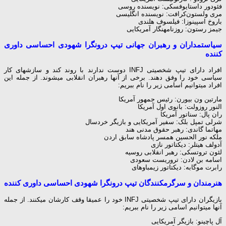
فئودور داستایوفسکی: نویسنده روسی
مری ولستون‌کرافت: نویسنده انگلیسی
باروخ اسپینوزا: فیلسوف هلندی
جیمز رستون: روزنامه‎نگار آمریکایی
سیاستمداران و رهبران جهانی تیپ درونگرا شهودی احساسی داوری
کننده
افراد دارای تیپ شخصیتی INFJ دوست ندارند با روند کند و سازش‎های کار
سیاسی خود را وفق دهند. برخی از آن‎ها رهبران انقلابی می‎شوند. از جمله این
افراد می‎توانیم اسامی زیر را نام ببریم:
مارتین ون بیورن: رئیس جمهور آمریکا
النور روزولت: بانوی اول آمریکا
ران پال: سناتور آمریکا
شرلی تمپل بلک: سفیر آمریکایی و بازیگر خردسال
مهاتما گاندی: رهبر حقوق مدنی هند
ملکه نور الحسین همسر پادشاه سابق اردن
آدولف هیتلر: دیکتاتور نازی
لئون تروتسکی: رهبر انقلابی روسیه
اسامه بن لادن: تروریست سعودی
رابرت موگابه: دیکتاتور زیمباوه‎ای
هنرمندان و سرگرم‎کنندگان تیپ درونگرا شهودی احساسی داوری کننده
بازیگران دارای تیپ شخصیتی INFJ خود را عمیقا وقف کارشان می‎کنند. از جمله
آن‎ها می‎توانیم اسامی زیر را نام ببریم:
آل پاچینو: بازیگر آمریکایی