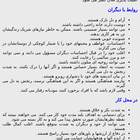
روابط با دیگران
آرام و دل نازک هستند.
دوست دارند خانه راحتی داشته باشند.
می توانند بسیار صمیمی باشند. ممکن به خاطر نیازهای شریک زندگیشان
تن به هر کاری بدهند.
شنونده خوبی هستند.
احساسات، عواطف و محبتهای خود را با شمار کوچکی از دوستانشان در
میان می گذارند.
اغلب خود را در قبال احساسات دیگران مسؤول می دانند و نمی توانند
حد و مرز سالمی را رعایت کنند.
می توانند روحیه ای متلون داشته باشند.
نسبت به انتقاد بسیار حساس هستند و اگر آنها را درک نکنند، به شدت
رنجش به دل می گیرند.
در بیان اندیشه های خود با دشواری روبرو هستند.
نیازمند هماهنگی هستند و اگر به این هماهنگی نرسند، رنجش به دل می
گیرند.
وقتی لازم باشد که با افراد برخورد کنند، مودبانه رفتار می کنند.
در محل کار
به شدت بکر و خلاق هستند.
برای دستیابی به اهداف بلند مدت خود کار می کنند. می خواهند ببینند که
نقطه نظرهایشان صورت تحقق پیدا می کند و به کار بسته می شود.
می توانند از خود و دیگران به شدت متوقع باشند. اغلب کمال طلب
هستند.
در دفاع از ارزشها و باورهای خود بسیار راسخ هستند.
از ایده آلها و هدفهایشان حمایت می کنند.