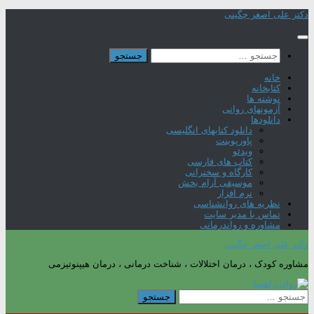
Skip
دکتر علی اصغر چگینی
to
content
جستجو
برای:
خانه
کتابخانه
نوشته ها
آزمونهای روانی
دانلودها
دانلود کتابهای انگلیسی
پاورپوینت
ویدئو
کتاب های فارسی
کارگاه و سخنرانی
موسیقی آرام بخش
نرم افزار
نظریه های روانشناسی
تماس با مدیر سایت
مشاوره و رواندرمانی
دکتر علی اصغر چگینی
مشاوره کودک ، درمان اختلالات ، شناخت درمانی ، درمان هیپنوتیزمی
جستجو
برای: