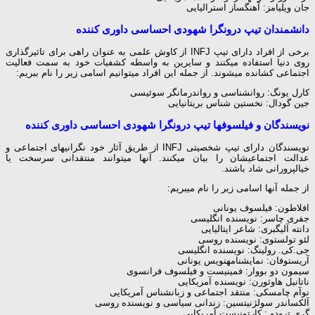
جان ویلیامز: آهنگ‎ساز استرالیایی
دانشمندان تیپ درونگرا شهودی احساسی داوری کننده
برخی از افراد دارای تیپ INFJ از کاوش علمی به عنوان راهی برای تاثیرگذاری
روی دنیا استفاده می‎کنند و سایرین به واسطه کشفیات خود به سمت فعالیت
اجتماعی کشانده می‎شوند. از جمله این افراد می‎توانیم اسامی زیر را نام ببریم:
کارل یونگ: روانشناسی و روان‎درمانگر سوئیسی
جین گودال: نخستین شناس بریتانیایی
نویسندگان و فیلسوف‎ها تیپ درونگرا شهودی احساسی داوری کننده
نویسندگان دارای تیپ شخصیتی INFJ از طریق آثار خود نگرانی‎های اجتماعی و
عدالت اجتماعی‎شان را بیان می‎کنند. آن‎ها می‎توانند منتقدانی سرسخت یا
خیال‎پرورانی شاد باشند.
از جمله آن‎ها اسامی زیر را نام می‎بریم:
افلاطون: فیلسوف یونانی
جفری چاسر: نویسنده انگلیسی
دانته آلیگبری: شاعر ایتالیایی
لئو تولستوی: نویسنده روسی
جی.کی. رولینگ: نویسنده انگلیسی
آریستوفان: نمایشنامه‎نویس یونانی
سیمون دو بووار: فمینیست و فیلسوف فرانسوی
ناتانیل هاوثورن: نویسنده آمریکایی
نوآم چامسکی: منتقد اجتماعی و زبانشناس آمریکایی
آلکساندر سولژنیتسین: زندانی سیاسی و نویسنده روسی
گری ترودو : کارتونیست آمریکایی