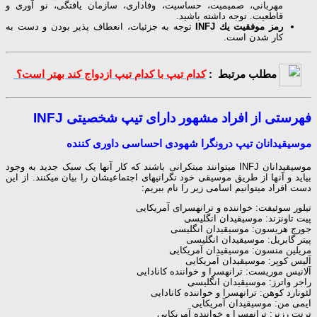
مهربانی، صمیمیت، حساسیت، وفاداری، سازمان یافتگی، نو آوری و
قاطعیت. توجه داشته باشید.
رمز موفقیت یك INFJ
توجه به جزئیات، انعطاف پذیر بودن و دست به
کار شدن است.
مطلب مرتبط :
کدام تیپ با کدام تیپ ازدواج کند بهتر است؟
فهرستی از افراد مشهور دارای تیپ شخصیتی INFJ
موسیقیدانان تیپ درونگرا شهودی احساسی داوری کننده
موسیقیدانان INFJ می‎توانند مبتکرانی باشند که کار آن‎ها یک سبک جدید به وجود
بیاید و آن‎ها از طریق موسیقی خود نگرانی‎های اجتماعی‎شان را بیان می‎کنند. از این
دست افراد می‎توانیم اسامی زیر را نام ببریم:
تیلور سوئیفت: خواننده و ترانه‎سرای آمریکایی
پیت تاونزند: موسیقیدان انگلیسی
جورج هریسون: موسیقیدان انگلیسی
پیتر گابریل: موسیقیدان انگلیسی
مریلین منسون: موسیقیدان آمریکایی
آلیس کوپر: موسیقیدان آمریکایی
آلانیس موریست: ترانه‎سرا و خواننده کانادایی
راجر واترز: موسیقیدان انگلیسی
لئونارد کوهن: ترانه‎سرا و خواننده کانادایی
ایمی من: موسیقیدان آمریکایی
ترنت رزنر: ترانه‎سرا و خواننده آمریکایی