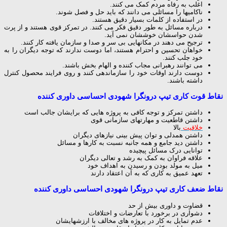
اغلب به رفاه مردم کمک می کنند.
ناکامیها را مسائلی می دانند که باید حل و فصل شوند.
در استفاده از کلمات بسیار دقیق هستند.
درباره مسائل به طور دقیق فکر می کنند. در تمرکز قوی هستند و از پرت
شدن حواسشان خوششان نمی آید.
ترجیح می دهند در مکانهایی بی سر و صدا و سازمان یافته کار کنند.
خواهان تحسین و احترام هستند، اما دوست ندارند که توجه دیگران را به
خود جلب کنند.
می توانند رهبرانی مجاب کننده و الهام بخش باشند.
دوست دارند اوقات خود را سازماندهی کنند و روی فرایند محصول کنترل
داشته باشند.
نقاط قوت كاری تیپ درونگرا شهودی احساسی داوری کننده
داشتن تمرکز و توجه کافی به پروژه هایی که برایشان جالب است
داشتن قاطعیت و مهارتهای سازمانی قوی
خلاقیت
بالا
داشتن همدلی و توان پیش بینی نیازهای دیگران
داشتن دید جامع و همه جانبه نسبت به کارها و مسائل
توانایی درک مسائل پیچیده
علاقه فراوان به کمک به رشد و تعالی دیگران
میل به مولد بودن و رسیدن به اهداف خود
تعهد عمیق به کاری که به آن اعتقاد دارند
نقاط ضعف كاری تیپ درونگرا شهودی احساسی داوری کننده
قضاوت و داوری بیش از حد
دشواری در برخورد با تعارضات و اختلافات
عدم تمایل به كار در پروژه های مخالف با ارزشهایشان