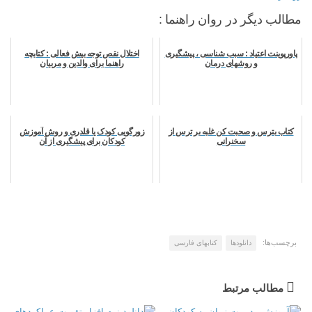
مطالب دیگر در روان راهنما :
پاورپوینت اعتیاد : سبب شناسی ، پیشگیری
اختلال نقص توجه بیش فعالی : کتابچه
و روشهای درمان
راهنما برای والدین و مربیان
کتاب بترس و صحبت کن غلبه بر ترس از
زورگویی کودک یا قلدری و روش آموزش
سخنرانی
کودکان برای پیشگیری از آن
برچسب‌ها:
دانلودها
کتابهای فارسی
مطالب مرتبط