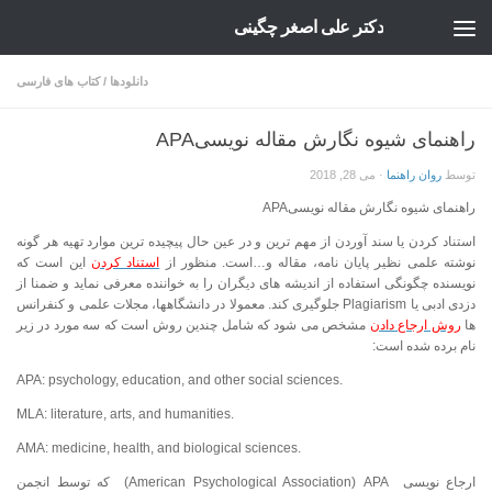
دکتر علی اصغر چگینی
Skip to content
دانلودها
/
کتاب های فارسی
راهنمای شیوه نگارش مقاله نویسیAPA
توسط
روان راهنما
·
می 28, 2018
راهنمای شیوه نگارش مقاله نویسیAPA
استناد کردن یا سند آوردن از مهم ترین و در عین حال پیچیده ترین موارد تهیه هر گونه
نوشته علمی نظیر پایان نامه، مقاله و…است. منظور از
استناد کردن
این است که
نویسنده چگونگی استفاده از اندیشه های دیگران را به خواننده معرفی نماید و ضمنا از
دزدی ادبی یا
Plagiarism
جلوگیری کند. معمولا در دانشگاهها، مجلات علمی و کنفرانس
ها
روش ارجاع دادن
مشخص می شود که شامل چندین روش است که سه مورد در زیر
نام برده شده است:
APA: psychology, education, and other social sciences.
MLA: literature, arts, and humanities.
AMA: medicine, health, and biological sciences.
ارجاع نویسی
APA
(American Psychological Association)
که توسط انجمن