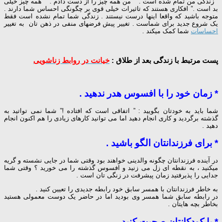
” زندگی من تمام شده است .” ” من همه چیز را از دست دادم .” ” همه چیز خیلی
بد است .” افکاری هستند که تاثیرات خیلی قوی بر چگونگی احساس شما دارند .
متوجه باشید که واقعا اینها درست نیستند . زندگی شما تمام نشده است فقط
یک شروع جدید برای شماست . تغییر پیش فرضهای منفی در ذهن تان به تغییر
احساسات
شما کمک میکند .
پست مرتبط با زندگی بعد از طلاق :
خیانت در روابط زناشویی
* زمان خود را با افسوس هدر ندهید .
شما باید به خودتان بگویید : ” اتفاقی است که افتاده !” شما نمی تواتید به
گذشته برگردید و کاری انجام دهید اما می توانید کارهای زیادی را هم اکنون انجام
دهید .
* برای فرزندانتان الگو باشید .
در آینده فرزندانتان چگونه والدینی خواهند بود وقتی شما در جایی نشسته و گریه
میکنید ، به نقطه ای زل می زنید و افسوس گذشته را می خورید ؟ وقتی شما
جدایی را پذیرفتید زمان پیشرفت در زنگی تان است .
به خاطر فرزندانتان با همسر سابق خود رابطه جدیدی را تعیین کنید .
در رابطه سابق شما همسر وی بودید اما در حاضر یک دوست معمولی هستید
بخاطر بچه هایتان .
* با کودکانتان صحبت کنید .