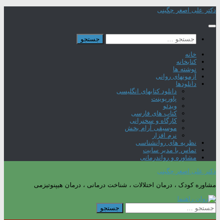
Skip
دکتر علی اصغر چگینی
to
content
جستجو
برای:
خانه
کتابخانه
نوشته ها
آزمونهای روانی
دانلودها
دانلود کتابهای انگلیسی
پاورپوینت
ویدئو
کتاب های فارسی
کارگاه و سخنرانی
موسیقی آرام بخش
نرم افزار
نظریه های روانشناسی
تماس با مدیر سایت
مشاوره و رواندرمانی
دکتر علی اصغر چگینی
مشاوره کودک ، درمان اختلالات ، شناخت درمانی ، درمان هیپنوتیزمی
جستجو
برای: