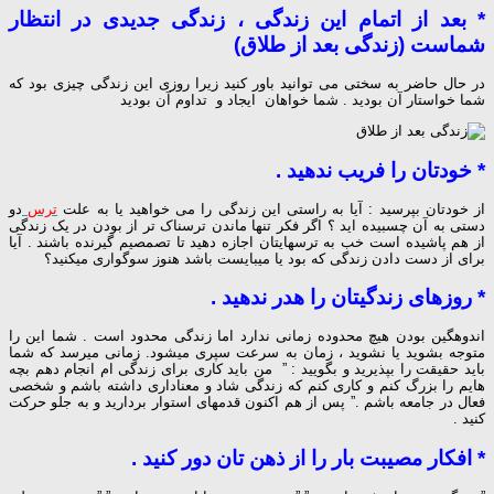
* بعد از اتمام این زندگی ، زندگی جدیدی در انتظار
شماست (زندگی بعد از طلاق)
در حال حاضر به سختی می توانید باور کنید زیرا روزی این زندگی چیزی بود که
شما خواستار آن بودید . شما خواهان ایجاد و تداوم آن بودید
* خودتان را فریب ندهید .
از خودتان بپرسید : آیا به راستی این زندگی را می خواهید یا به علت
ترس
دو
دستی به آن چسبیده اید ؟ اگر فکر تنها ماندن ترسناک تر از بودن در یک زندگی
از هم پاشیده است خب به ترسهایتان اجازه دهید تا تصمصیم گیرنده باشند . آیا
برای از دست دادن زندگی که بود یا میبایست باشد هنوز سوگواری میکنید؟
* روزهای زندگیتان را هدر ندهید .
اندوهگین بودن هیچ محدوده زمانی ندارد اما زندگی محدود است . شما این را
متوجه بشوید یا نشوید ، زمان به سرعت سپری میشود. زمانی میرسد که شما
باید حقیقت را بپذیرید و بگویید : ” من باید کاری برای زندگی ام انجام دهم بچه
هایم را بزرگ کنم و کاری کنم که زندگی شاد و معناداری داشته باشم و شخصی
فعال در جامعه باشم .” پس از هم اکنون قدمهای استوار بردارید و به جلو حرکت
کنید .
* افکار مصیبت بار را از ذهن تان دور کنید .