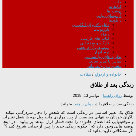
خانه
کتابخانه
نوشته ها
آزمونهای روانی
دانلودها
دانلود کتابهای انگلیسی
پاورپوینت
ویدئو
کتاب های فارسی
کارگاه و سخنرانی
موسیقی آرام بخش
نرم افزار
نظریه های روانشناسی
تماس با مدیر سایت
مشاوره و رواندرمانی
خانواده و ازدواج
/
مقالات
زندگی بعد از طلاق
توسط
روان راهنما
·
نوامبر 13, 2019
زندگی بعد از طلاق را در
روان راهنما
بخوانید
طلاق یک تغییر اساسی در زندگی است که شخص را دچار سردرگمی میکند .
ناگهان خودتان به تنهایی میبایست از پس مواردی مانند پول بچه ها شغل تغییرات
و موقعیتهایی که اعضای خانواده را تحت فشار قرار میدهد بر بیایید . در اینجا
توصیه هایی وجود دارد که ” چگونه زندگی جدید را پس از جدایی شروع کنید ؟”
اگر مشکلاتی دارید بدانید که :