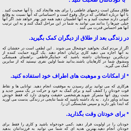
طلاق ممکن است زخمهای عاطفی را برای بچه هاایجاد کند . با آنها صحبت کنید .
با آنها درباره اتفاقاتی که درحال وقوع است و احساساتی که آنها نسبت به وقایع
کنونی دارند صحبت کنید و به آنها اطمینان دهید همه چیز بهتر خواهد شد. اگر آنها
خیلی چیزها را بدانند می توانند به شما در این مراحل کمک کنند و به این ترتیب
آنها هم احساس قدرت می کنند .
در زندگی بعد از طلاق از دیگران کمک بگیرید.
اگر از مردم کمک بخواهید خوشحال می شوند . این لطفی است در حقشان که
به آنها اجازه می دهید کاری برایتان انجام دهند .یک گروه حمایت کننده از
نزدیکترین دوستانتان داشته باشید که حمایتگرعاطفی ،راهنمای همیشگی
ومشوق شما در کارهایتان باشند.بدانید شما اولین نفری نیستید که از سایرین
کمک می گیرید.
* از امکانات و موهبت های اطراف خود استفاده کنید.
هرکاری که می توانید برای رسیدن به موفقیت انجام دهید. توانایی ها و نقاط
قوت خودتان را کشف کنید و برای کمک به خود و حرکت در یک مسیر جدید و
مثبت روی آنها متمرکز شوید.هرشخصی حقیقت وجودی دارد که فقط خودش
میداند وباور دارد . به یاد داشنه باشید که شما نتایجی در زندگی بدست می آورید
که ابتدا باور دارید و سپس شایستگی آن را.
* برای خودتان وقت بگذارید.
خودتان را در اولویت قرار دهید ،کمی خودخواه باشید و کاری را فقط برای
خودتان انجام دهید.بهترین هدیه ای که شما می توانید به فرزندانتان بدهید