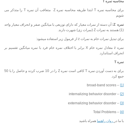
محاسبه نمره
T
برای محاسبه نمره T ابتدا طریقه محاسبه نمره Z متعاقب آن نمره T را متذکر می
شویم
نمره
Z
:
آن دسته از نمرات معیار که دارای توزیعی با میانگین صفر و انحراف معیار واحد
(1) هستند به نمرات Z (نمرات زی) شهرت دارند.
برای تبدیل نمرات خام به نمرات z از فرمول زیر استفاده می­شود:
نمره z معادل نمره خام X برابر با اختلاف نمره خام فرد با نمره میانگین تقسیم بر
انحراف استاندارد.
نمره
T
برای به دست آوردن نمره T کافی است نمره Z را در 10 ضرب کرده و حاصل را با 50
جمع کرد.
– broad-band scores
[1]
– internalizing behavior disorder
[2]
– externalizing behavior disorder
[3]
– Total Problems
[4]
با ما در
روان راهنما
همراه باشید