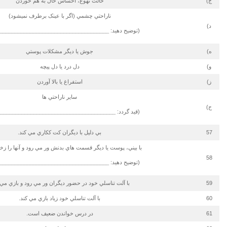
ج)
حالت تهوع، احساس حال به هم خوردن
ناراحتي چشمي (اگر با عینک برطرف نمی­شود)
د)
(توضیح دهید:
____________________________________
ه)
جوش يا ديگر مشكلات پوستي
و)
دل درد يا دل پيچه
ز)
استفراغ يا بالا آوردن
ساير ناراحتي ها
ح)
(قيد گردد:
______________________________________
57
بي دليل با ديگران كت ككاري مي كند.
با بيني، پوست يا ديگر قسمت هاي بدنش ور مي رود و آن­ها را زخ
58
(توضیح دهید:
____________________________________
59
با آلت تناسلي خود در حضور ديگران ور مي رود و بازي مي 
60
با آلت تناسلي خود زياد بازي مي كند.
61
در درس خواندن ضعيف است.