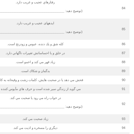
رفتارهاي عجيب و غريب دارد.
84
(توضیح دهید:
____________________________________
ایده­های عجيب و غريب دارد.
85
(توضیح دهید:
____________________________________
86
كله شق و يك دنده، عبوس و زودرنج است.
87
در خلق و يا احساساتش تغييرات ناگهاني دارد.
88
زياد قهر مي كند و اخمو است.
89
بدگمان و شكاك است.
90
فحش مي دهد يا در صحبت هايش، كلمات زشت و وقيحانه به كار
91
مي گويد از زندگي سير شده است و حرف هاي مأيوس كننده م
در خواب راه مي رود يا صحبت مي كند.
92
(توضیح دهید:
____________________________________
93
زياد صحبت مي كند.
94
ديگري را مسخره و اذيت مي كند.