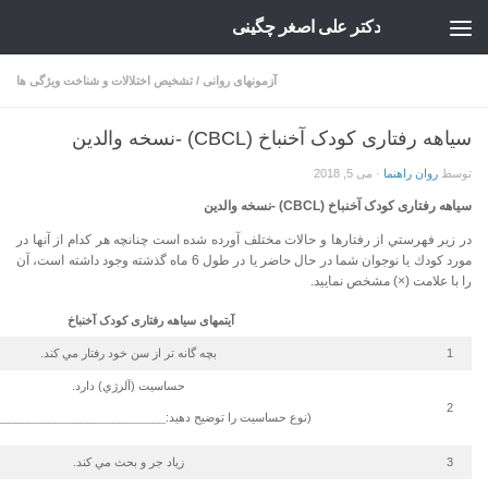
دکتر علی اصغر چگینی
Skip to content
آزمونهای روانی
/
تشخیص اختلالات و شناخت ویژگی ها
سیاهه رفتاری کودک آخنباخ (CBCL) -نسخه والدین
توسط
روان راهنما
·
می 5, 2018
سیاهه رفتاری کودک آخنباخ (
CBCL
) -نسخه والدین
در زير فهرستي از رفتارها و حالات مختلف آورده شده است چنانچه هر كدام از آنها در
مورد كودك يا نوجوان شما در حال حاضر يا در طول 6 ماه گذشته وجود داشته است، آن
را با علامت (×) مشخص نمایید.
آیتمهای
سیاهه رفتاری کودک آخنباخ
1
بچه گانه تر از سن خود رفتار مي كند.
حساسيت (آلرژي) دارد.
2
(نوع حساسيت را توضيح دهيد:
__________________________
3
زياد جر و بحث مي كند.