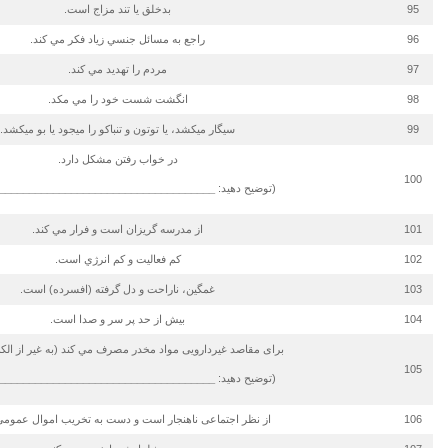
95
بدخلق يا تند مزاج است.
96
راجع به مسائل جنسي زياد فكر مي كند.
97
مردم را تهديد مي كند.
98
انگشت شست خود را مي مكد.
99
سیگار می­کشد، یا توتون و تنباکو را می­جود یا بو می­کشد.
در خواب رفتن مشكل دارد.
100
(توضیح دهید:
____________________________________
101
از مدرسه گريزان است و فرار مي كند.
102
كم فعاليت و كم انرژي است.
103
غمگين، ناراحت و دل گرفته (افسرده) است.
104
بيش از حد پر سر و صدا است.
برای مقاصد غیردارویی مواد مخدر مصرف مي كند (به غیر از الکل 
105
(توضیح دهید:
____________________________________
106
از نظر اجتماعی ناهنجار است و دست به تخریب اموال عمومی 