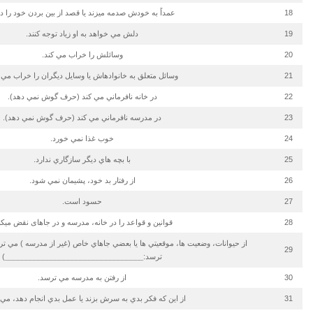
18
عمداً به خودش صدمه مي­زند يا قصد از بين بردن خود را دا
19
دلش مي خواهد به او زياد توجه كنند.
20
وسائلش را خراب مي كند.
21
وسائل متعلق به خانواده­اش یا وسایل دیگران را خراب مي 
22
در خانه نافرماني مي كند (حرف گوش نمي دهد).
23
در مدرسه نافرماني مي كند (حرف گوش نمي دهد).
24
خوب غذا نمي خورد.
25
با بچه هاي ديگر سازگاري ندارد.
26
از رفتار بد خود، پشيمان نمي شود.
27
حسود است.
28
قوانین و قواعد را در خانه، مدرسه و در جاهای نقض می­کن
از حيوانات، وضعيت ها، موقعيتي ها يا بعضي جاهاي خاص (غير از مدرسه ) مي تر
29
ترسد:
_________________________________
)
30
از رفتن به مدرسه مي ترسد.
31
از اين كه فكر بدي به سرش بزند يا عمل بدي انجام دهد، مي