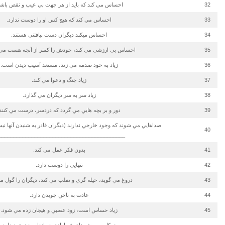
32
احساس مي كند كه بايد از هر جهت بي عيب و نقص باشد
33
احساس مي كند كه هيچ كس او را دوست ندارد.
34
احساس می­کند دیگران دست نیافتنی هستند.
35
احساس بي ارزشي مي كند، خودش را كمتر از آنچه هست مي پ
36
زياد به خود صدمه مي زند، مستعد آسيب ديدن است.
37
زياد جنگ و دعوا مي كند.
38
زياد سر به سر ديگران مي گذارد.
39
دور و بر بچه هايي مي گردد كه دردسر، درست مي كنند.
صداهايي مي شوند كه وجود خارجي ندارند (ديگران قادر به شنيدن آنها نيست
40
__________________________________________
41
بدون فكر عمل مي كند.
42
تنهايي را دوست دارد.
43
دروغ مي گويد، حيله گري و تقلب مي كند، ديگران را گول مي
44
عادت به ناخن جويدن دارد.
45
زياد حساس است، زود عصبي و هيجان زده مي شود.
حركات و پرش هاي غيرارادي در اندام بدن خود دارد.