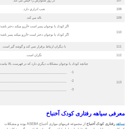
107
در روز شلوارش را خيس مي كند.
108
شب ادراري دارد.
109
ناله مي كند.
اگر كودك يا نوجوان پسر است «آرزو مي­كند دختر باشد»
110
اگر كودك يا نوجوان دختر است «آرزو مي­كند پسر باشد»
111
با ديگران ارتباط برقرار نمي كند و گوشه گير است.
112
نگران است.
چنانچه كودك يا نوجوان مشكلات ديگري دارد كه در فهرست بالا نيامده آ
_______________________________________
1-
_______________________________________
2-
113
_______________________________________
3-
معرفی
سیاهه رفتاری کودک آخنباخ
سیاهه
رفتاری کودک آخنباخ
از مجموعه فرم­های موازی آخنباخ ASEBA بوده و مشکلات