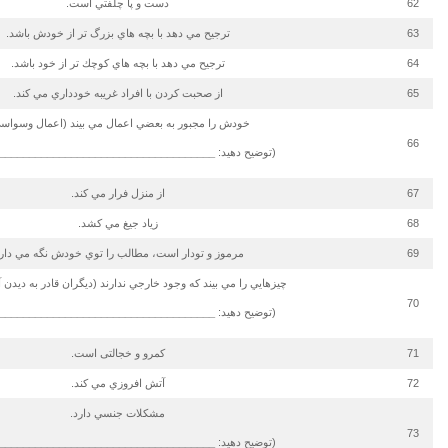
62
دست و پا چلفتي است.
63
ترجيح مي دهد با بچه هاي بزرگ تر از خودش باشد.
64
ترجيح مي دهد با بچه هاي كوچك تر از خود باشد.
65
از صحبت كردن با افراد غريبه خودداري مي كند.
خودش را مجبور به بعضي اعمال مي بيند (اعمال وسواسي
66
(توضیح دهید:
____________________________________
67
از منزل فرار مي كند.
68
زياد جيغ مي كشد.
69
مرموز و تودار است، مطالب را توي خودش نگه مي دارد
چيزهايي را مي بيند كه وجود خارجي ندارند (ديگران قادر به ديدن آن
70
(توضیح دهید:
____________________________________
71
کمرو و خجالتی است.
72
آتش افروزي مي كند.
مشكلات جنسي دارد.
73
(توضیح دهید:
____________________________________