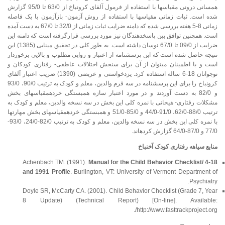
همسانی درونی مقیاس­ها با استفاده از فرمول آلفای کرونباخ از 63/0 تا 95/0 گزارش
شده است. ثبات زمانی مقیاس­ها با استفاده از روش آزمون- بازآزمون با یک فاصله
زمانی 8-5 هفته بررسی شده که دامنه ضرایب ثبات زمانی از 32/0 تا 67/0 به دست آمده
است. همچنین توافق بین پاسخ­دهندگان نیز مورد بررسی قرارگرفته است که دامنه این
ضرایب از 09/0 تا 67/0 نوسان داشته است. به طور کلی در تحقیق مینایی (1385) این
نتیجه حاصل شده است که این پرسشنامه از اعتبار و روایی مطلوب و بالایی برخوردار
است و با اطمینان می­توان از آن برای سنجش اختلالات عاطفی- رفتاری کودکان و
نوجوانان 18-6 ساله استفاده کرد. یزدخواستی و عریضی (1390) ضريب اعتبار آلفاي
كرونباخ را برای این پرسشنامه در سه فرم والدین، معلم و کودک به ترتیب 90/0، 93/0
و 82/0 به دست آوردند و در مورد اعتبار سازه همبستگی خرده­مقیاس­های بخش
مشکلات رفتاری- هیجانی با نمره کلی این بخش در سه نسخه والدین، معلم و کودک به
ترتیب 88/0-62/0، 91/0-44/0 و 85/0-51/0 و همبستگی خرده­مقیاس­های بخش مهارت­ها
با نمره کلی این بخش در سه نسخه والدین، معلم و کودک به ترتیب 82/0-24/0، 93/0-
77/0 و 87/0-64/0 گزارش کرده­اند.
منابع سیاهه رفتاری کودک آخنباخ
Achenbach TM. (1991).
Manual for the Child Behavior Checklist/ 4-18
and 1991 Profile
. Burlington, VT: University of Vermont Department of
Psychiatry.
Doyle SR, McCarty CA. (2001). Child Behavior Checklist (Grade 7, Year
8 Update) (Technical Report) [On-line]. Available:
http://www.fasttrackproject.org/.