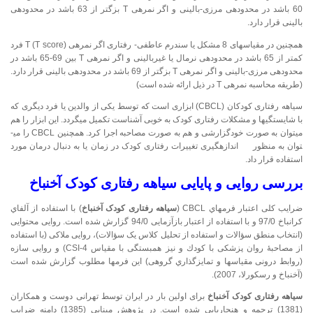
60 باشد در محدوده­ی مرزی-بالینی و اگر نمره­ی T بزگتر از 63 باشد در محدوده­ی
بالینی قرار دارد.
همچنین در مقیاس­های 8 مشکل یا سندرم عاطفی- رفتاری اگر نمره­ی T (T score) فرد
کمتر از 65 باشد در محدوده­ی نرمال یا غیربالینی و اگر نمره­ی T بین 69-65 باشد در
محدوده­ی مرزی-بالینی و اگر نمره­ی T بزگتر از 69 باشد در محدوده­ی بالینی قرار دارد.
(طریقه محاسبه نمره­ی T در ذیل ارائه شده است)
سیاهه­ رفتاری کودکان (CBCL) ابزاری است که توسط یکی از والدین یا فرد دیگری که
با شایستگی­ها و مشکلات رفتاری کودک به خوبی آشناست تکمیل می­گردد. این ابزار را هم
می­توان به صورت خودگزارشی و هم به صورت مصاحبه اجرا کرد. همچنین CBCL را می­
توان به منظور اندازه­گیری تغییرات رفتاری کودک در زمان یا به دنبال درمان مورد
استفاده قرار داد.
بررسی روایی و پایایی
سیاهه رفتاری کودک آخنباخ
ضرایب کلی اعتبار فرم­هاي CBCL (
سیاهه رفتاری کودک آخنباخ
) با استفاده از آلفاي
کرانباخ 97/0 و با استفاده از اعتبار بازآزمایی 94/0 گزارش شده است. روایی محتوایی
(انتخاب منطق سؤالات و استفاده از تحلیل کلاس یک سؤالات)، روایی ملاکی (با استفاده
از مصاحبۀ روان پزشکی با کودك و نیز همبستگی با مقیاس CSI-4) و روایی سازه
(روابط درونی مقیاس­ها و تمایزگذاري گروهی) این فرم­ها مطلوب گزارش شده است
(آخنباخ و رسکورلا، 2007).
سیاهه رفتاری کودک آخنباخ
برای اولین بار در ایران توسط تهرانی دوست و همکاران
(1381) ترجمه و هنجاریابی شده است. در پژوهش مینایی (1385) دامنه ضرایب