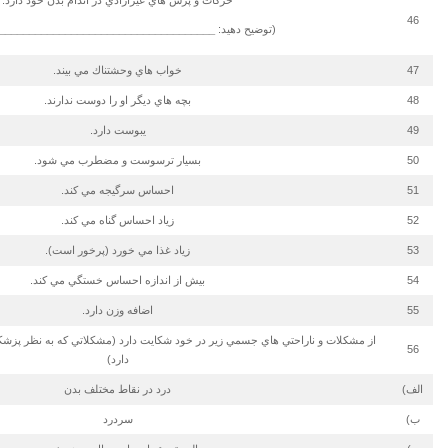
46
(توضیح دهید:
____________________________________
47
خواب هاي وحشتناك مي بيند.
48
بچه هاي ديگر او را دوست ندارند.
49
يبوست دارد.
50
بسيار ترسوست و مضطرب مي شود.
51
احساس سرگيجه مي كند.
52
زياد احساس گناه مي كند.
53
زياد غذا مي خورد (پرخور است).
54
بيش از اندازه احساس خستگي مي كند.
55
اضافه وزن دارد.
از مشكلات و ناراحتي هاي جسمي زير در خود شكايت دارد (مشكلاتي كه به نظر پز
56
دارد)
الف)
درد در نقاط مختلف بدن
ب)
سردرد