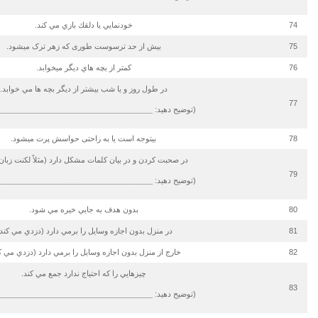
74
خودنمايي يا دلقك بازي مي كند.
75
بیش از حد ترسوست طوری که زهر ترک می­شود.
76
كمتر از بچه هاي ديگر مي­خوابد.
در طول روز و يا شب بيشتر از ديگر بچه ها مي خوابد.
77
(توضیح دهید:
____________________________________
78
بی­توجه است یا به راحتی حواسش پرت می­شود.
در صحبت كردن و در بيان كلمات مشكل دارد (مثلاً لكنت زبان 
79
(توضیح دهید:
____________________________________
80
بدون هدف به جايي خيره مي شود.
81
در منزل بدون اجازه وسايل را برمي دارد (دزدي مي كند)
82
خارج از منزل بدون اجازه وسايل را برمي دارد (دزدي مي ك
چيزهايي را كه احتياج ندارد جمع مي كند.
83
(توضیح دهید:
____________________________________