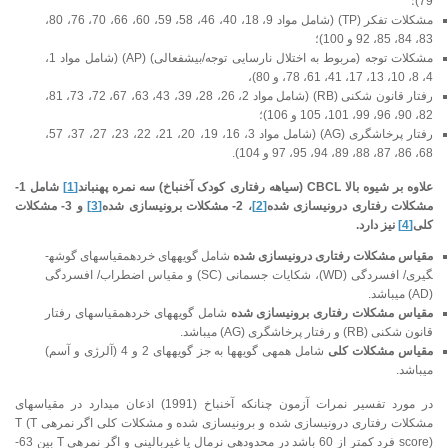
79)؛
مشکلات تفکر (TP) (شامل مواد 9، 18، 40، 46، 58، 59، 60، 66، 70، 76، 80،
83، 84، 85، 92 و 100)؛
مشکلات توجه (مربوط به اختلال نارسایی توجه/بیش­فعالی) (AP) (شامل مواد 1،
4، 8، 10، 13، 17، 41، 61، 78، و 80)،
رفتار قانون شکنی (RB) (شامل مواد 2، 26، 28، 39، 43، 63، 67، 72، 73، 81،
82، 90، 96، 99، 101، 105 و 106)؛
رفتار پرخاشگری (AG) (شامل مواد 3، 16، 19، 20، 21، 22، 23، 27، 37، 57،
68، 86، 87، 88، 89، 94، 95، 97 و 104).
علاوه بر شیوه بالا
CBCL
(
سیاهه رفتاری کودک آخنباخ
) سه نمره پهن­باند
[1]
شامل 1-
مشکلات رفتاری درونی­سازی شده
[2]
، 2- مشکلات برونی­سازی شده
[3]
و 3- مشکلات
کلی
[4]
نیز دارد.
مقیاس مشکلات رفتاری درونی­سازی شده
شامل گویه­های خرده­مقیاس­های گوشه­
گیری/ افسردگی (WD)، شکایات جسمانی (SC) و مقیاس اضطراب/ افسردگی
(AD) می­باشد.
مقیاس مشکلات رفتاری برونی­سازی شده
شامل گویه­های خرده­مقیاس­های رفتار
قانون شکنی (RB) و رفتار پرخاشگری (AG) می­باشد.
مقیاس مشکلات کلی
شامل همه­ی گویه­ها به جز گویه­های 2 و 4 (آلرژی و آسم)
می­باشد.
در مورد تفسیر نمرات آزمون چنانکه آخنباخ (1991) اذعان می­دارد در مقیاس­های
مشکلات رفتاری درونی­سازی شده و برونی­سازی شده و مشکلات کلی اگر نمره­ی T (T
score) فرد کمتر از 60 باشد در محدوده­ی نرمال یا غیربالینی و اگر نمره­ی T بین 63-