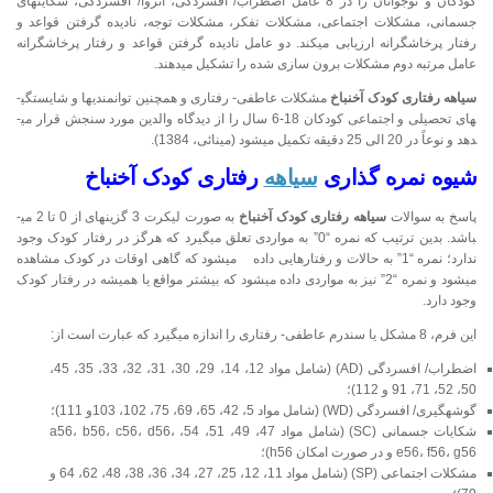
کودکان و نوجوانان را در 8 عامل اضطراب/ افسردگی، انزوا/ افسردگی، شکایت­های
جسمانی، مشکلات اجتماعی، مشکلات تفکر، مشکلات توجه، نادیده گرفتن قواعد و
رفتار پرخاشگرانه ارزیابی می­کند. دو عامل نادیده گرفتن قواعد و رفتار پرخاشگرانه
عامل مرتبه دوم مشکلات برون سازی شده را تشکیل می­دهند.
سیاهه رفتاری کودک آخنباخ
مشکلات عاطفی- رفتاری و همچنین توانمندی­ها و شایستگی­
های تحصیلی و اجتماعی کودکان 18-6 سال را از دیدگاه والدین مورد سنجش قرار می­
دهد و نوعاً در 20 الی 25 دقیقه تکمیل می­شود (مینائی، 1384).
شیوه نمره گذاری
سیاهه
رفتاری کودک آخنباخ
پاسخ به سوالات
سیاهه رفتاری کودک آخنباخ
به صورت لیکرت 3 گزینه­ای از 0 تا 2 می­
باشد. بدین ترتیب که نمره “0” به مواردی تعلق می­گیرد که هرگز در رفتار کودک وجود
ندارد؛ نمره “1” به حالات و رفتارهایی داده می­شود که گاهی اوقات در کودک مشاهده
می­شود و نمره “2” نیز به مواردی داده می­شود که بیشتر مواقع یا همیشه در رفتار کودک
وجود دارد.
این فرم، 8 مشکل یا سندرم عاطفی- رفتاری را اندازه­ می­گیرد که عبارت است از:
اضطراب/ افسردگی (AD) (شامل مواد 12، 14، 29، 30، 31، 32، 33، 35، 45،
50، 52، 71، 91 و 112)؛
گوشه­گیری/ افسردگی (WD) (شامل مواد 5، 42، 65، 69، 75، 102، 103و 111)؛
شکایات جسمانی (SC) (شامل مواد 47، 49، 51، 54، a56، b56، c56، d56،
e56، f56، g56 و در صورت امکان h56)؛
مشکلات اجتماعی (SP) (شامل مواد 11، 12، 25، 27، 34، 36، 38، 48، 62، 64 و