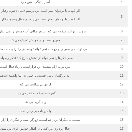
4
آسم یا تنگی نفس دارد.
اگر كودك يا نوجوان پسر است مي پرسيم «مثل دخترها رفتار 
5
اگر كودك يا نوجوان دختر است مي پرسيم «مثل پسرها رفتار 
6
بيرون از توالت مدفوع مي كند. در هر مكاني آب دهانش را مي اندازد
7
مغررو است و از خودش تعريف مي كند.
8
نمي تواند حواسش را جمع كند، نمي تواند توجه اش را براي مدت طول
9
بعضي فكرها را نمي تواند از ذهنش خارج كند (فكر وسواس
10
نمي تواند آرام بنشيند، بي قرار است يا زياد فعال است.
11
به بزرگسالان مي چسبد، يا خيلي به آنها وابسته است.
12
از تنهايي شكايت مي كند.
13
گيج يا سردرگم به نظر مي رسد.
14
زياد گريه مي كند.
15
با حيوانات بي رحم است.
16
نسبت به ديگران بي رحم است، زورگو است و ديگران را آزار 
17
خيال پردازي مي كند يا در افكار خودش غرق مي شود.