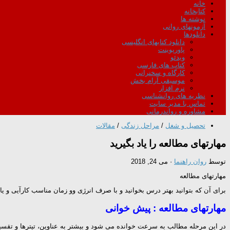
خانه
کتابخانه
نوشته ها
آزمونهای روانی
دانلودها
دانلود کتابهای انگلیسی
پاورپوینت
ویدئو
کتاب های فارسی
کارگاه و سخنرانی
موسیقی آرام بخش
نرم افزار
نظریه های روانشناسی
تماس با مدیر سایت
مشاوره و رواندرمانی
تحصیل و شغل
/
مراحل زندگی
/
مقالات
مهارتهای مطالعه را یاد بگیرید
توسط
روان راهنما
·
می 24, 2018
مهارتهای مطالعه
برای آن که بتوانید بهتر درس بخوانید و با صرف انرژی وو زمان مناسب کارآیی و ی
مهارتهای مطالعه : پیش خوانی
در این مرحله مطالب به سرعت خوانده می شود و بیشتر به عناوین، تیترها و تقسی