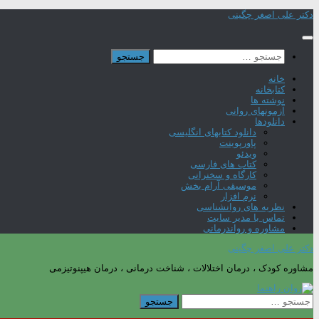
Skip
دکتر علی اصغر چگینی
to
content
جستجو
برای:
خانه
کتابخانه
نوشته ها
آزمونهای روانی
دانلودها
دانلود کتابهای انگلیسی
پاورپوینت
ویدئو
کتاب های فارسی
کارگاه و سخنرانی
موسیقی آرام بخش
نرم افزار
نظریه های روانشناسی
تماس با مدیر سایت
مشاوره و رواندرمانی
دکتر علی اصغر چگینی
مشاوره کودک ، درمان اختلالات ، شناخت درمانی ، درمان هیپنوتیزمی
جستجو
برای: