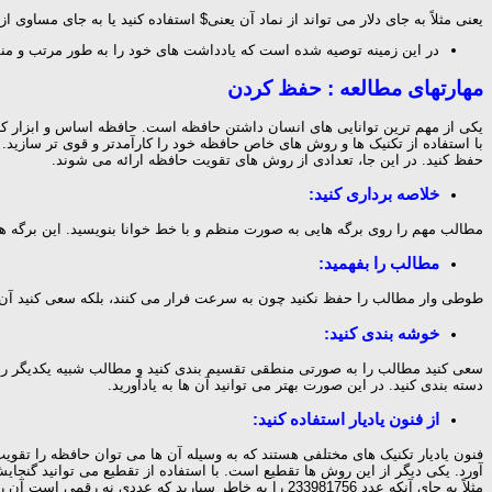
یعنی مثلاً به جای دلار می تواند از نماد آن یعنی$ استفاده کنید یا به جای مساوی از =
در این زمینه توصیه شده است که یادداشت های خود را به طور مرتب و 
مهارتهای مطالعه : حفظ کردن
یکی از مهم ترین توانایی های انسان داشتن حافظه است. حافظه اساس و ابزار کا
با استفاده از تکنیک ها و روش های خاص حافظه خود را کارآمدتر و قوی تر سازید. 
حفظ کنید. در این جا، تعدادی از روش های تقویت حافظه ارائه می شوند.
خلاصه برداری کنید:
مطالب مهم را روی برگه هایی به صورت منظم و با خط خوانا بنویسید. این برگه ها ر
مطالب را بفهمید:
طوطی وار مطالب را حفظ نکنید چون به سرعت فرار می کنند، بلکه سعی کنید آن ه
خوشه بندی کنید:
سعی کنید مطالب را به صورتی منطقی تقسیم بندی کنید و مطالب شبیه یکدیگر را درو
دسته بندی کنید. در این صورت بهتر می توانید آن ها به یادآورید.
از فنون یادیار استفاده کنید:
فنون یادیار تکنیک های مختلفی هستند که به وسیله آن ها می توان حافظه را تقوی
آورد. یکی دیگر از این روش ها تقطیع است. با استفاده از تقطیع می توانید گنجا
مثلاً به جای آنکه عدد 233981756 را به خاطر سپارید که عددی نه رقمی است آن را به چند قسمت تقسیم می کنید. مانند 756-981-233 به این ترتیب راحت تر از قبل می توانید نه رقم را به خاطر بیاورید.