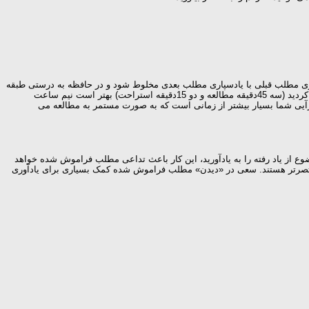
اری مطلب قبلی با یادسپاری مطلب بعدی مخلوط شود و در حافظه به درستی طبقه
بندی نشوند. به همین دلیل مطالب را با فاصله از یکدیگر بخوانید. بهتر است برای هر 45 دقیقه مطالعه یک ربع استراحت داشته باشید. بعد از این که سه واحد مطالعه کردید (سه 45دقیقه مطالعه و دو 15دقیقه استراحت) بهتر است نیم ساعت
آیی شما بسیار بیشتر از زمانی است که به صورت مستمر به مطالعه می
از یاد رفته را به یادآورید، این کار باعث تداعی مطلب فراموش شده خواهد
 مختصرتر هستند. سعی در «دیدن» مطلب فراموش شده کمک بسیاری برای یادآوری