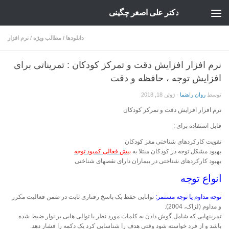
دکتر علی اصغر چگینی
Skip to content
دانلودها
/
مطالب ویژه
/
نرم افزار
نرم افزار افزایش دقت و تمرکز کودکان : تمریناتی برای
افزایش توجه ، حافظه و دقت
توسط
روان راهنما
·
ژوئن 18, 2018
نرم افزار افزایش دقت و تمرکز کودکان
قابل استفاده برای :
تقویت کارکردهای شناختی مغز کودکان
بهبود مشکل توجه در کودکان مبتلا به
بیش فعالی کمبود توجه
بهبود کارکردهای شناختی در بیماران دارای نقصهای شناختی
انواع توجه
توجه مداوم یا
توجه مستمر:
توانایی حفظ یک پاسخ رفتاری ثابت در ضمن فعالیت مکرر
و مداوم (لزاک، 2004).
تمرینهایی که شامل گوش دادن به کلمات مورد نظر یا توالی هایی بر نوار ضبط شده
باشد و از فرد خواسته شود وقتی هدف را شناسایی کرد یک دکمه را فشار دهد.