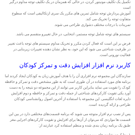
تکمیل یک تکلیف مونیتور کردن، در حالی که همزمان در یک تکلیف توجه مداوم درگیر
است
آموزش پردازش توجه شامل تمرین های مکرر یک سری ازتکالیفی است که سطوح
متفاوت توجه را تحریک می کند.
تمرینات با درجات مختلف دشواری طراحی می شوند.
سیستم های توجه شامل توجه مستمر، انتخابی، در حال تغییرو منقسم می باشد.
فرض بر این است که فعال کردن مکرر و تحریک مداوم سیستم های توجه باعث تغییر
در ظرفیت شناختی می شود که این خود، به نظر نشان دهنده تغییرات زیربنایی در
فعالیت نورونی است.
کاربرد نرم افزار افزایش دقت و تمرکز کودکان
سازندگان این مجموعه نرم افزاری آن را با هدف آموزش زبان به کودکان ایجاد کردند اما
برنامه های مورد استفاده در آن طوری است که به طور مشخص دقت و تمرکز و حافظه
کودک را تقویت می نماید بنابراین کاربر می توانند از این مجموعه دو نتیجه را به دست
آورد یکی تقویت کارکردهای شناختی از جمله دقت و تمرکز و حافظه و دوم افزایش
دایره لغات انگلیسی. این مجموعه با استفاده از آخرین اصول روانشناسی کودکان
طراحی و ارائه گردیده است.
پس از نصب نرم افزار متوجه می شوید که برنامه قسمت‌های مختلفی دارد در بین این
قسمت ها مواردی که می‌توان از آن‌ها برای افزایش و تقویت کارکردهای اجرایی مغز
طبق یک برنامه زمان بندی شده و منظم استفاده کرد عبارتند از:
۱ پیدا کردن تفاوت های بین دو تصویر