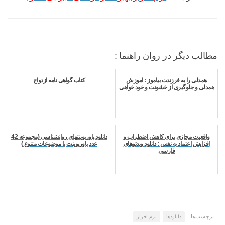
مطالب دیگر در روان راهنما :
همدلی را به فرزندت بیاموز : آموزش
کتاب گواهی نامه ازدواج
همدلی و جلوگیری از خشونت و خود خواهی
واقعیت مجازی برای کاهش اضطراب و
دانلود پاورپوینتهای روانشناسی (مجموعه 42
افزایش اعتماد به نفس : دانلود ویدئوهای
عدد پاورپوینت با موضوعات متنوع )
فارسی
برچسب‌ها:
دانلودها
نرم افزار