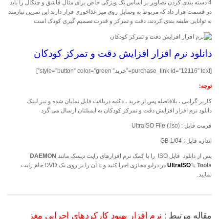
4 دسته بندی کردن تصاویر بر اساس یک ویژگی خاص برای مثال قاشق و چنگال را باید
در قسمت قرار داد که مربوط به وسایل روی میز غذاخوری قرار دارند این تمرین نیازمند
به توانایی طبقه بندی کردند، دقت و تمرکز و قدرت تصمیم گیری کودک است
دانلود نرم افزار افزایش دقت و تمرکز کودکان
[purchase_link id=”12116″ text=”خرید” style=”button” color=”green”]
توجه:
کاربر گرامی ، بلافاصله پس از خرید ، دکمه دریافت فایل نمایان شده و نیز لینک
دانلود نرم افزار افزایش دقت و تمرکز کودکان به ایمیلتان ارسال می گرد
فرمت فایل : (UltraISO File (.iso
اندازه فایل : 1/04 GB
پس از دانلود فایل
ISO
را با کمک نرم افزارهای رایت دیسک مانند
DAEMON
Tools
یا
UltraISO
در درایو مجازی اجرا کنید و یا آن را بر روی یک DVD خام رایت
نمایید.
مقاله مرتبط :
نرم افزار بهبود کارکردهای اجرایی مغز