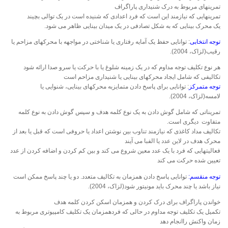
تمرینهای مربوط به درک شنیداری پاراگراف
تمرینهایی که نیازمند این است که فرد اعدادی که شنیده است در یک توالی بچیند
یک محرک بینایی که به شکل تصادفی در یک میدان بینایی ظاهر می شود.
توجه انتخابی
: توانایی حفظ یک آمایه رفتاری یا شناختی در مواجهه با محرکهای مزاحم یا
رقیب(لزاک، 2004).
هر نوع تکلیف توجه مداوم که در یک زمینه شلوغ یا با حرکت یا سرو صدا ارائه شود
تکالیفی که شامل ایجاد محرکهای بینایی یا شنیداری مزاحم است
توجه متمرکز
: توانایی برای پاسخ دادن متمایزبه محرکهای بینایی، شنوایی یا
لامسه(لزاک، 2004).
تمریناتی که شامل گوش دادن به یک نوع کلمه هدف و سپس گوش دادن به نوع کلمه
متفاوت دیگری است.
تکالیف مداد کاغذی که نیازمند تناوب بین نوشتن اعداد یا حروفی است که قبل یا بعد از
محرک هدف در لاین عدد یا الفبا می آیند
فعالیتهایی که فرد با یک عدد معین شروع می کند و بین کم کردن و اضافه کردن از عدد
تعیین شده حرکت می کند
توجه منقسم:
توانایی پاسخ دادن همزمان به تکالیف متعدد. دو یا چند پاسخ ممکن است
نیاز باشد یا چند محرک باید مونیتور شود(لزاک، 2004).
خواندن پاراگراف برای درک کردن و همزمان اسکن کردن کلمه هدف
تکمیل یک تکلیف توجه مداوم در حالی که فردهمزمان یک تکلیف کامپیوتری مربوط به
زمان واکنش راانجام دهد