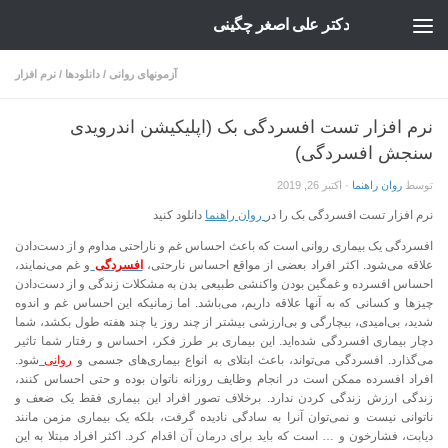
دکتر علی اصغر چگینی
Skip to content
آزمونهای روانی
/
دانلودها
/
نرم افزار
نرم افزار تست افسردگی بک (اپلیکیشن اندرویدی
سنجش افسردگی)
توسط
روان راهنما
·
اکتبر 26, 2019
نرم افزار تست افسردگی بک را در
روان راهنما
دانلود کنید
افسردگی یک بیماری روانی‌ است که باعث احساس غم و ناراحتی مداوم و از دست‌دادن
علاقه می‌شود. اکثر افراد بعضی از مواقع احساس نارحتی،
افسردگی
و غم می‌نمایند،
احساس افسرده و غمگین بودن واکنشی طبیعی بدن به مشکلات زندگی و از دست‌دادن
چیزها و کسانی که به آنها علاقه داریم، می‌‌باشد. اما زمانیکه این احساس غم و اندوه
شدید، بی‌امیدی، بیچارگی و بی‌ارزشی بیشتر از چند روز یا چند هفته طول بکشد، شما
دچار بیماری افسردگی شده‌اید. این بیماری بر طرز فکر، احساس و رفتار شما تاثیر
می‌گذارد. افسردگی می‌تواند، باعث ابتلای به انواع بیماری‌های جسمی و
روانی
شود.
افراد افسرده ممکن‌ است در انجام وظایف روزانه ناتوان بوده و حتی احساس کنند،
زندگی ارزش زندگی کردن ندارد. برخلاف تصور افراد این بیماری فقط یک ضعف و
ناتوانی نیست و نمی‌توان آنرا به سادگی نادیده گرفت، بلکه یک بیماری مزمن مانند
دیابت، فشارخون و … است که باید برای درمان آن اقدام کرد. اکثر افراد مبتلا به این