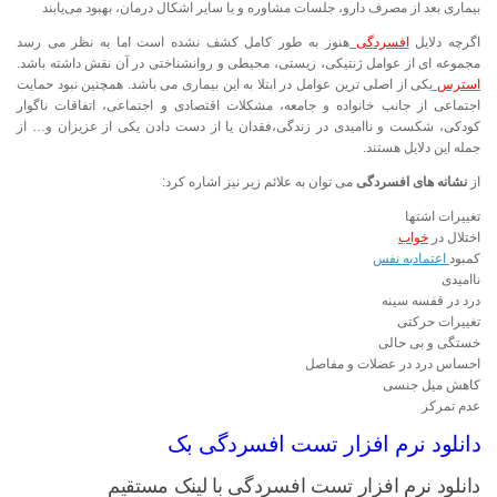
بیماری بعد از مصرف دارو، جلسات مشاوره و یا سایر اشکال درمان، بهبود می‌یابند
اگرچه دلایل
افسردگی
هنوز به طور کامل کشف نشده است اما به نظر می رسد
مجموعه ای از عوامل ژنتيكی، زيستی، محيطی و روانشناختی در آن نقش داشته باشد.
استرس
یکی از اصلی ترین عوامل در ابتلا به این بیماری می باشد. همچنین نبود حمایت
اجتماعی از جانب خانواده و جامعه، مشکلات اقتصادی و اجتماعی، اتفاقات ناگوار
کودکی، شکست و ناامیدی در زندگی،فقدان یا از دست دادن یکی از عزیزان و… از
جمله این دلایل هستند.
از
نشانه های افسردگی
می توان به علائم زیر نیز اشاره کرد:
تغییرات اشتها
اختلال در
خواب
کمبود
اعتمادبه نفس
ناامیدی
درد در قفسه سینه
تغییرات حرکتی
خستگی و بی حالی
احساس درد در عضلات و مفاصل
کاهش میل جنسی
عدم تمرکز
دانلود نرم افزار تست افسردگی بک
دانلود نرم افزار تست افسردگی با لینک مستقیم