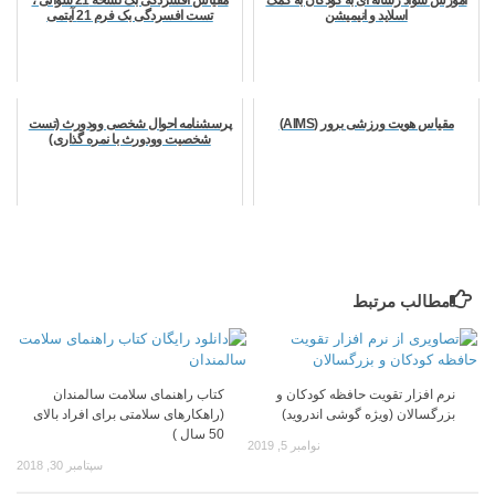
اسلاید و انیمیشن
تست افسردگی بک فرم 21 آیتمی
مقیاس هویت ورزشی برور (AIMS)
پرسشنامه احوال شخصی وودورث (تست
شخصیت وودورث با نمره گذاری)
مطالب مرتبط
نرم افزار تقویت حافظه کودکان و
کتاب راهنمای سلامت سالمندان
بزرگسالان (ویژه گوشی اندروید)
(راهکارهای سلامتی برای افراد بالای
50 سال )
نوامبر 5, 2019
سپتامبر 30, 2018