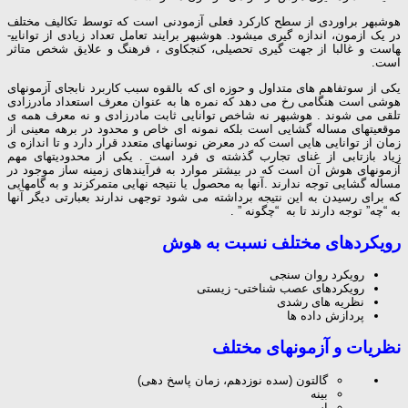
هوشبهر براوردی از سطح کارکرد فعلی آزمودنی است که توسط تکالیف مختلف
در یک ازمون، اندازه گیری می­شود. هوشبهر برایند تعامل تعداد زیادی از توانایی­
هاست و غالبا از جهت گیری تحصیلی، کنجکاوی ، فرهنگ و علایق شخص متاثر
است.
یکی از سوتفاهم های متداول و حوزه ای که بالقوه سبب کاربرد نابجای آزمونهای
هوشی است هنگامی رخ می دهد که نمره ها به عنوان معرف استعداد مادرزادی
تلقی می شوند . هوشبهر نه شاخص توانایی ثابت مادرزادی و نه معرف همه ی
موقعیتهای مساله گشایی است بلکه نمونه ای خاص و محدود در برهه معینی از
زمان از توانایی هایی است که در معرض نوسانهای متعدد قرار دارد و تا اندازه ی
زیاد بازتابی از غنای تجارب گذشته ی فرد است . یکی از محدودیتهای مهم
آزمونهای هوش آن است که در بیشتر موارد به فرآیندهای زمینه ساز موجود در
مساله گشایی توجه ندارند .آنها به محصول یا نتیجه نهایی متمرکزند و به گامهایی
که برای رسیدن به این نتیجه برداشته می شود توجهی ندارند بعبارتی دیگر آنها
به “چه” توجه دارند تا به “چگونه ” .
رویکردهای مختلف نسبت به هوش
رویکرد روان سنجی
رویکردهای عصب شناختی- زیستی
نظریه های رشدی
پردازش داده ها
نظریات و آزمونهای مختلف
گالتون (سده نوزدهم، زمان پاسخ دهی)
بینه
اسپیرمن