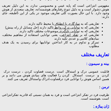
مفهومی انتزاعی است که پایه عینی و محسوسی ندارد، به این دلیل تعریف
هوش دشوار است و به دلیل تنوع رفتارهای هوشمندانه، تعاریف متعددی از هوش
وجود دارد. با این حال بصورت کلی تعاریف موجود در یكی از این 5طبقه، جای
دارند:
تعاریفی كه به
سازگاری یا انطباق
با محیط تاكید دارند.
تعاریفی که به
توانایی درک روابط
تاکید دارند (حل مسایل از راه بینش)
تعاریفی كه به تو
انایی یادگیری
موضوعات مختلف تاكید دارند.
تعاریفی كه بر
تفكر انتزاعی
، یعنی توانایی استفاده از مفاهیم مختلف،
نمادهای كلامی و عددی تكیه دارند
تمرکز و تداوم در به کار انداختن تواناییها برای رسیدن به یک هدف
مطلوب
تعاریف مختلف
بینه و سیمون
:
قابلیت عمومی درک و استدلال است .درست قضاوت کردن ، درست درک
کردن و درست استدلال کردن را فعالیت های بنیادی هوش می دانند و بر
همین اساس هوش را توانایی فرد درقضاوت،ادراک واستدلال تعریف می کنند.
ترمن
:
ظرفیت فرد در تفکر انتزاعی است و فرد به همان نسبتی که قادربه تفکرانتزاعی
است ،هوشمند است.
ژان پیاژه
: