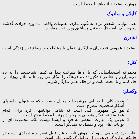
هوش ، استعداد انطباق با محیط است .
کاپلان و سادوک
:
یعنی توانایی شخص برای همگون سازی معلومات واقعی، یادآوری حوادث گذشته
دورونزدیک ،استدلال منطقی وساختن وپرداختن مفاهیم.
اشترن
:
استعداد عمومی فرد برای سازگاری عقلی با مشکلات و اوضاع تازه زندگی است
.
کتل:
مجموعه استعدادهایی كه با آن‌ها شناخت پیدا می‌كنیم، شناخت‌ها را به یاد
می‌سپاریم و عناصر تشكیل‌دهنده فرهنگ را به‌كار می‌بریم تا مسائل روزانه را
حل كنیم و با محیط ثابت و در حال تغییر سازگار شویم.
وکسلر:
هوش کلی با توانایی هوشمندانه معادل نیست بلکه به عنوان جلوه­های
آشکار شخصیت مطرح است.
هو ش مفهومی کلی است که شامل توانایی­های فرد برای اقدام
هوشمندانه، تفکر منطقی و برخورد موثر با محیط موثر است.
هوش یک مهارت منحصر به فرد و ایستا نیست بلکه مجموعه ای از
توانایی های پویا و متصل به یکدیگر است.
اغلب برداشت می شود که هوش ثابت ، غیر قابل تغییر و مادرزادی است در
حالیکه اندازه گیری هوش از عوامل گونگون متاثر است.