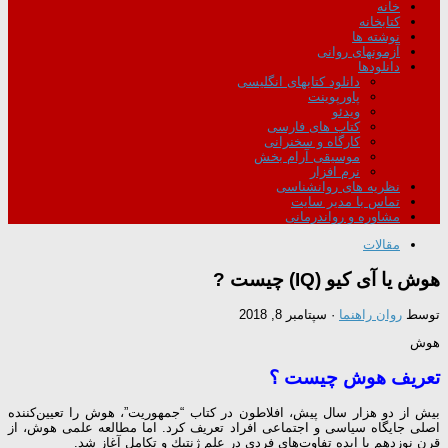
خانه
کتابخانه
نوشته ها
آزمونهای روانی
دانلودها
دانلود کتابهای انگلیسی
پاورپوینت
ویدئو
کتاب های فارسی
کارگاه و سخنرانی
موسیقی آرام بخش
نرم افزار
نظریه های روانشناسی
تماس با مدیر سایت
مشاوره و رواندرمانی
مقالات
هوش یا آی کیو (IQ) چیست ?
توسط
روان راهنما
·
سپتامبر 8, 2018
هوش
تعریف هوش چیست ؟
بیش از دو هزار سال پیش، افلاطون در كتاب “جمهوریت”، هوش را تعیین‌كننده
اصلی جایگاه سیاسی و اجتماعی افراد تعریف كرد. اما مطالعه علمی هوش، از
قرن نوزدهم با ایده‌ تفاوت‌های فردی در علم ژنتیك و تكامل آغاز شد.