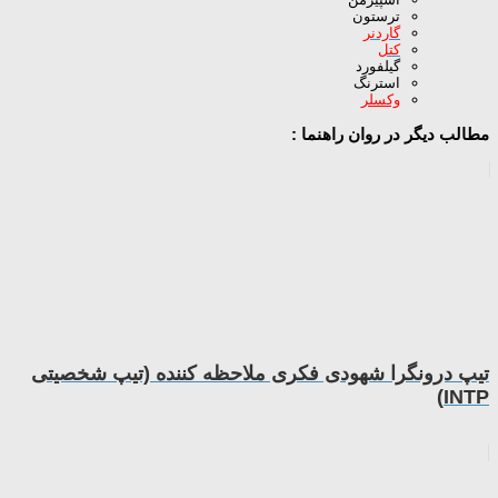
ترستون
گاردنر
کتل
گیلفورد
استرنگ
وکسلر
مطالب دیگر در روان راهنما :
تیپ درونگرا شهودی فکری ملاحظه کننده (تیپ شخصیتی
INTP)