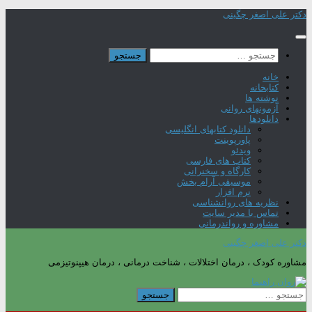
Skip
دکتر علی اصغر چگینی
to
content
جستجو
برای:
خانه
کتابخانه
نوشته ها
آزمونهای روانی
دانلودها
دانلود کتابهای انگلیسی
پاورپوینت
ویدئو
کتاب های فارسی
کارگاه و سخنرانی
موسیقی آرام بخش
نرم افزار
نظریه های روانشناسی
تماس با مدیر سایت
مشاوره و رواندرمانی
دکتر علی اصغر چگینی
مشاوره کودک ، درمان اختلالات ، شناخت درمانی ، درمان هیپنوتیزمی
جستجو
برای: