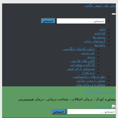
Skip
دکتر علی اصغر چگینی
to
content
جستجو
برای:
خانه
کتابخانه
نوشته ها
آزمونهای روانی
دانلودها
دانلود کتابهای انگلیسی
پاورپوینت
ویدئو
کتاب های فارسی
کارگاه و سخنرانی
موسیقی آرام بخش
نرم افزار
نظریه های روانشناسی
تماس با مدیر سایت
مشاوره و رواندرمانی
دکتر علی اصغر چگینی
مشاوره کودک ، درمان اختلالات ، شناخت درمانی ، درمان هیپنوتیزمی
جستجو
برای: