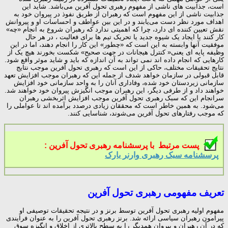
است، جذابیت های ناشی از مفهوم رهبری تحول آفرین می‌باشد. شاید این
جذابیت ناشی از این مفهوم است که رهبران از طریق نفوذ در پیروان خود به
اهداف مورد نظر دست می‌یابند و در این بین عواطف و احساسات او و پیروانش
نقش تعیین کننده ای دارد، چرا که اهمیتی ندارد که رهبران شروع به انجام «چه»
کار کنند یا ایجاد یک شیوه جدید یا تحریک تیم ها برای فعالیت ، در هر حال
موفقیت آنها وابسته به این است که «چطور» این کار را انجام دهند، اما در این
وظیفه پایه ای یعنی« کنترل هیجانات در جهت صحیح» شکست بخورند هیچ یک از
کارهایی که انجام داده اند نمی تواند به آن اندازه که باید و شاید موثر واقع شود.
نتایج تحقیقات مختلف، حاکی از این است که رهبری تحول آفرین موجب نتایج
قابل قبولی در سازمان خواهد شدف از جمله این که رهبران موجب افزایش تعهد
سازمانی زیردستان خود شده، وفاداری آنان را به واحد سازمانی خود افزایش
خواهند داد و از طرفی دیگر، این رهبران موجب انگیزش پیروان خود خواهند شد.
سرانجام این که سبک رهبری تحول آفرین موجب افزایش اثربخشی رهبران
می‌شود. به همین خاطر است که محققان زیادی درصدد برآمده اند تا عواملی را
که موجب رفتارهای تحول آفرین می‌شوند، شناسایی کنند.
پست مرتبط با پرسشنامه رهبری تحول آفرین :
پرسشنامه سبک رهبری وارنر بارک
تعریف مفهومی رهبری تحول آفرین
مفهوم اولیه رهبری تحول آفرین توسط برنز و در نتیجه تحقیقات توصیفی او
پیرامون رهبران سیاسی ارائه شد. برنز رهبری تحول آفرین را به عنوان فرایندی
که در آن رهبران و پیروان همدیگر را به سطح بالاتری از اخلاق و انگیزه سوق