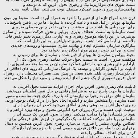
سمت تئوری های نئوکاریزماتیک و رهبری تحول آفرین که به توسعه و
توانمندسازی پیروان جهت عملکرد مستقل توجه می‌کنند، انتقال یافته است.
قرن جدید امواج تازه ای از تغییر را با خود به همراه آورده است. محیط پیرامون
سازمانها پویاتر از قبل شده و باعث گردیده تا سازمان‌ها در پی یافتن پاسخ‌هایی
برای این پویایی ها باشند برای موفقیت و حتی بقا در چنین محیطی ضروری
است سازمانها به سمت انعطاف پذیری، پویایی و تحول حرکت نموده و از سکون
بپرهیزند. در این رابطه موضوع رهبری و به عبارتی دیگر رهبری تغییر نقش قابل
ملاحضه ای ایفا می کند. اهمیت رهبری تحول‌آفرین به این دلیل است که
سازگاری سازمان مستلزم ایجاد و نهادینه سازی سیستمها و روندهای جدیدی
است و این امر بدون رهبری موثر امکان پذیر نخواهد بود.
محیط پیرامون سازمان ها پویاتر از قبل شده و سازمان ها برای رسیدن به
موفقیت ضروری است به سمت تحول حرکت نمایند. رهبری تحول یکی از
پارادایم های رهبری جهت ارتقای عملکرد سازمان در محیط متلاطم امروزی با
قابلیت بر انگیختن کارکنان و توسعه یک فرهنگ سازمانی که رویه های اخلاقی در
آن یک هنجار رفتاری تلقی شده سعی در پیش بینی تغییرات محیطی دارد. رهبران
تحول آفرین تصویری از یک چشم انداز آینده روشن و مورد نیاز را شکل می‌دهند.
قابلیت های رهبری تحول آفرین برای اجرای فرایند مناسب تحول آفرینی به
سازمان ها جهت پاسخ سریع به شرایط رقابتی در حال تغییر اطمینان می‌بخشد.
سازمان های موفق به رهبرانی نیازمندن که با زرف نگری جهت مناسب و مسیر
آینده سازمان را مشخص سازند و انگیزه ایجاد تحول را در کارکنان بوجود آورند.
رهبری تحول آفرین به نوعی رهبری اطلاق می‌شود که در آن رهبران دارای
موهبت الهی هستند و برای پیروان خود انگیزش معنوی و توجه ویژه فراهم و با
نفوذ بر قلبشان آنها را هدایت می‌کنند. رهبران تحول آفرین یک چشم انداز
سازمانی پویا خلق می‌کنند که اغلب یک دگرگونی در ارزش های فرهنگی برای
انعکاس نوآوری بیشتر را ضروری می‌سازد. رهبری تحول آفرین همچنین به دنبال
برقراری یک رابطه بین علائق فردی و جمعی است تا به زیردستان اجازه کار
کردن برای اهداف متعالی را بدهد.
یکی از عوامل مهمی که باعث ایجاد تحقیقات گسترده در زمینه رهبری شده