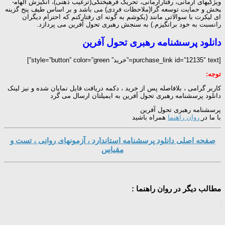
ویژگی­های آرمانی، رفتارآرمانی، تحریک فرهیختگی(ترغیب ذهنی)، انگیزش الهام­
بخش و حمایت توسعه­ گرا(ملاحظات فردی) می باشد و بر اساس طیف پنح گزینه
ای لیکرت با سوالاتی مانند (ی­کوشم به گونه ای رفتارکنم که احترام دیگران
رانسبت به خود برانگیزم.) به سنجش رهبری تحول آفرین می پردازد.
دانلود پرسشنامه رهبری تحول آفرین
[purchase_link id=”12135″ text=”خرید” style=”button” color=”green”]
توجه:
کاربر گرامی ، بلافاصله پس از خرید ، دکمه دریافت فایل نمایان شده و نیز لینک
دانلود پرسشنامه رهبری تحول آفرین به ایمیلتان ارسال می گرد
پرسشنامه رهبری تحول آفرین
با ما در
روان راهنما
همراه باشید
صفحه اصلی دانلود پرسشنامه استاندارد ، آزمونهای روانی ، تست و
مقیاس
مطالب دیگر در روان راهنما :