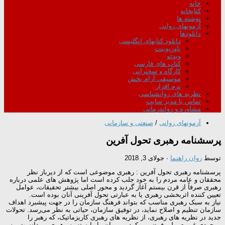
خانه
کتابخانه
نوشته ها
آزمونهای روانی
دانلودها
دانلود کتابهای انگلیسی
پاورپوینت
ویدئو
کتاب های فارسی
کارگاه و سخنرانی
موسیقی آرام بخش
نرم افزار
نظریه های روانشناسی
تماس با مدیر سایت
مشاوره و رواندرمانی
آزمونهای روانی
/
صنعتی و سازمانی
پرسشنامه رهبری تحول آفرین
توسط
روان راهنما
·
جولای 3, 2018
پرسشنامه رهبری تحول آفرین : رهبری موضوعی است که از دیرباز نظر
محققان و عامه مردم را به خود جلب کرده است اما پژوهش های علمی درباره
رهبری صرفاً از قرن بیستم آغاز گردید و محور اصلی بیشتر تحقیقات، عوامل
تعیین کننده اثربخشی رهبری یا به عبارتی تحول آفرینی آنان بوده است.
نیاز به سبک رهبری مناسب که بتواند فرهنگ سازمان را در جهت پیشبرد اهداف
سازمان تنظیم و اصلاح نماید، در توفیق سازمان، حیاتی به نظر می‌رسد. تحولات
جدید در نظریه های رهبری، از نظریه های رهبری کاریزماتیک، که رهبر را
موجودی غیرمعمولی فرض می‌کرد و پیروان را وابسته به رهبری می‌دانست، به