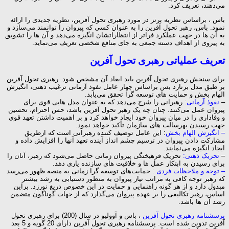
می‌دهند، تعریف کرد.
باس ، براساس نظریه برنز در مورد رهبری تحول آفرین، نظریه جدیدی را ارائه
نمود. باس، رهبر تحول آفرین را به عنوان کسی که پیروان را توانمند می‌سازد و
به آن ها در جهت عملکرد فراتر از انتظاراتشان انگیزه می‌دهد و آن ها را تشویق
به پیروی از اهداف دسته جمعی به جای منافع شخصی تعریف می‌نماید.
تعریف عملیاتی رهبری تحول آفرین
برای سنجش رهبری تحول آفرین باید ابعاد آن مشخص شود. رهبری تحول آفرین
بر طبق مدل برنارد بس براساس چهار عامل نفوذ آرمانی ترغیب ذهنی، انگیزش
الهام بخش و حمایت های توسعه گرا تحقق می‌یابد.
–
نفوذ آرمانی
: رهبرانی را شرح می‌دهد که به عنوان مدل هایی قوی برای
پیروان عمل می‌کنند. چنان چه یک رهبر تحول آفرین باشد، حس احترام، تحسین
و وفاداری را در میان پیروان خود ایجاد خواهد کرد و بر اهمیت داشتن تعهد قوی
جهت رسیدن بهرسالت های سازمان تأکید خواهد نمود.
– انگیزش الهام بخش
: این عامل توصیف کننده رهبرانی است که ازطریق
مشارکت دادن پیروان در ترسیم چشم انداز آینده تعهد آنها را افزایش داده و
ایجاد انگیزه می‌نمایند.
–
تحریک ذهنی:
تحریک فرهیختگی پیروان زمانی حاصل می‌شود که رهبر، آنان را
برای رسیدن به ابتکار عمل ها و خلاقیت های سازنده یاری دهد.
– توجه و ملاحظات فردی
: حمایت‌های توسعه گرا زمانی به منصه ظهور می‌رسد
که رهبر توجه کافی به مراتب نیاز پیروان به منظور دستیابی به رشد بیشتر
مبذول دارد و از هر گونه راهنمایی و حمایت در این خصوص دریغ نورزد. براین
اساس، رهبر تکالیفی را بر عهده پیروان می‌گذارد که از جهات گوناگون متضمن
رشد آن ها باشد.
پرسشنامه رهبری تحول آفرین
، باس و آوولیو در سال (200) برای رهبری تحول
آفرین تدوین شده است. پرسشنامه رهبری تحول آفرین دارای 20 گویه و 5 بعد