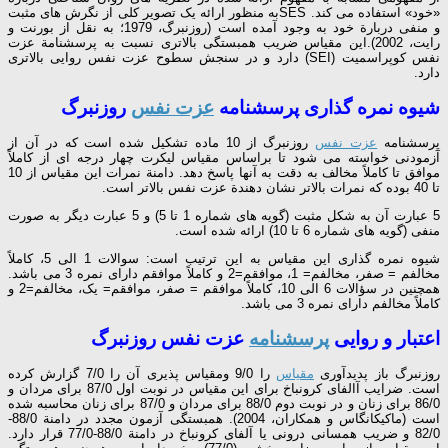
«خود» استفاده می کند. SESبه منظور ارائه یک تصویر کلی از نگرش های مثبت
و منفی دربارة خود به وجود آمده است (روزنبرگ، 1979؛ به نقل از بورنت و
رایت، 2002).این مقیاس ضریب همبستگی بالاتری نسبت به پرسشنامة عزت
نفس کوپراسمیت (SEI) دارد و در سنجش سطوح عزت نفس روایی بالاتری
دارد.
شیوه نمره گذاری پرسشنامه
عزت نفس
روزنبرگ
پرسشنامه
عزت نفس
روزنبرگ از 10 ماده تشکیل شده است که در آن از
آزمودنی خواسته می شود تا براساس مقیاس لیکرت چهار درجه ای از کاملاً
موافق تا کاملاً مخالف به دقت به آنها پاسخ دهد. دامنة نمرات این مقیاس از 10
تا 40 بوده که نمرات بالاتر نشان دهندة عزت نفس بالاتر است.
5 عبارت آن به شکل مثبت (گویه های شماره 1 تا 5) و 5 عبارت دیگر به صورت
منفی (گویه های شماره 6 تا 10) ارائه شده است.
شیوه نمره گذاری این مقیاس به این ترتیب است: سوالات 1 الی 5، کاملاً
مخالفم = صفر، مخالفم= 1، موافقم=2 و کاملاً موافقم دارای نمره 3 می باشد.
همچنین در سؤالات 6 الی 10، کاملاً موافقم = صفر، موافقم= یک، مخالفم=2 و
کاملاً مخالفم دارای نمره 3 می باشد.
اعتبار و روایی
پرسشنامه
عزت نفس روزنبرگ
روزنبرگ باز پدیدآوری
مقیاس
را 9/0 ومقیاس پذیری آن را 7/0 گزارش کرده
است. ضرایب آالفای کرونباخ برای این مقیاس در نوبت اول 87/0 برای مردان و
86/0 برای زنان و در نوبت دوم 88/0 برای مردان و 87/0 برای زنان محاسبه شده
است (ماکیکانگاس و همکاران، 2004). همبستگی آزمون مجدد در دامنة 88/0-
82/0 و ضریب همسانی درونی یا آلفای کرونباخ در دامنة 88/0-77/0 قرار دارد.