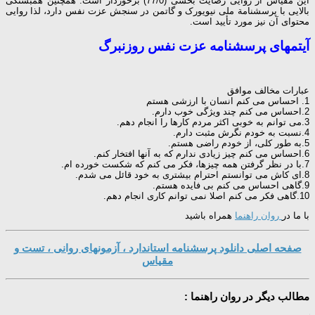
این مقیاس از روایی رضایت بخشی (77/0) برخوردار است. همچنین همبستگی
بالایی با پرسشنامة ملی نیویورک و گاتمن در سنجش عزت نفس دارد، لذا روایی
محتوای آن نیز مورد تأیید است.
آیتمهای پرسشنامه عزت نفس روزنبرگ
عبارات مخالف موافق
1. احساس می کنم انسان با ارزشی هستم
2.احساس می کنم چند ویژگی خوب دارم.
3.می توانم به خوبی اکثر مردم کارها را انجام دهم.
4.نسبت به خودم نگرش مثبت دارم.
5.به طور کلی، از خودم راضی هستم.
6.احساس می کنم چیز زیادی ندارم که به آنها افتخار کنم.
7.با در نظر گرفتن همه چیزها، فکر می کنم که شکست خورده ام.
8.ای کاش می توانستم احترام بیشتری به خود قائل می شدم.
9.گاهی احساس می کنم بی فایده هستم.
10.گاهی فکر می کنم اصلا نمی توانم کاری انجام دهم.
با ما در
روان راهنما
همراه باشید
صفحه اصلی دانلود پرسشنامه استاندارد ، آزمونهای روانی ، تست و
مقیاس
مطالب دیگر در روان راهنما :