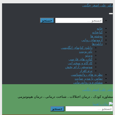
Skip
دکتر علی اصغر چگینی
to
content
جستجو
برای:
خانه
کتابخانه
نوشته ها
آزمونهای روانی
دانلودها
دانلود کتابهای انگلیسی
پاورپوینت
ویدئو
کتاب های فارسی
کارگاه و سخنرانی
موسیقی آرام بخش
نرم افزار
نظریه های روانشناسی
تماس با مدیر سایت
مشاوره و رواندرمانی
دکتر علی اصغر چگینی
مشاوره کودک ، درمان اختلالات ، شناخت درمانی ، درمان هیپنوتیزمی
جستجو
برای: