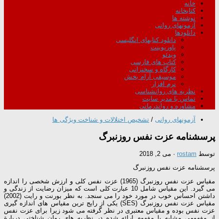
خانه
کتابخانه
نوشته ها
آزمونهای روانی
دانلودها
دانلود کتابهای انگلیسی
پاورپوینت
ویدئو
کتاب های فارسی
کارگاه و سخنرانی
موسیقی آرام بخش
نرم افزار
نظریه های روانشناسی
تماس با مدیر سایت
مشاوره و رواندرمانی
آزمونهای روانی
/
تشخیص اختلالات و شناخت ویژگی ها
پرسشنامه عزت نفس روزنبرگ
توسط
rostam
·
می 2, 2018
پرسشنامه عزت نفس روزنبرگ
مقیاس عزت نفس روزنبرگ (1965) عزت نفس کلی و ارزش شخصی را اندازه
می گیرد. این مقیاس شامل 10 عبارت کلی است که میزان رضایت از زندگی و
داشتن احساس خوب در مورد خود را می سنجد. به نظر بورنت و رایت (2002)
مقیاس عزت نفس روزنبرگ (SES) یکی از رایج ترین مقیاس های اندازه گیری
عزت نفس بوده و مقیاس معتبری در نظر گرفته می شود زیرا برای عزت نفس
از مفهومی مشابه با مفهوم ارائه شده در نظریه های روان شناختی دربارة