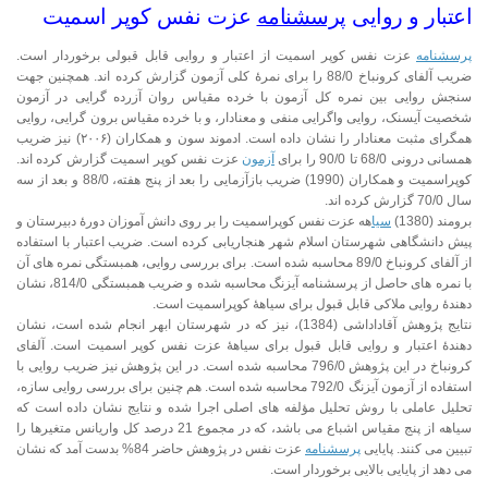
اعتبار و روایی
پرسشنامه
عزت نفس کوپر اسمیت
پرسشنامه
عزت نفس کوپر اسمیت از اعتبار و روایی قابل قبولی برخوردار است.
ضریب آلفای کرونباخ 88/0 را برای نمرۀ کلی آزمون گزارش کرده اند. همچنین جهت
سنجش روایی بین نمره کل آزمون با خرده مقیاس روان آزرده گرایی در آزمون
شخصیت آیسنک، روایی واگرایی منفی و معنادار، و با خرده مقیاس برون گرایی، روایی
همگرای مثبت معنادار را نشان داده است. ادموند سون و همکاران (۲۰۰۶) نیز ضریب
همسانی درونی 68/0 تا 90/0 را برای
آزمون
عزت نفس کوپر اسمیت گزارش کرده اند.
کوپراسمیت و همکاران (1990) ضریب بازآزمایی را بعد از پنج هفته، 88/0 و بعد از سه
سال 70/0 گزارش کرده اند.
برومند (1380)
سیا
هه عزت نفس کوپراسمیت را بر روی دانش آموزان دورۀ دبیرستان و
پیش دانشگاهی شهرستان اسلام شهر هنجاریابی کرده است. ضریب اعتبار با استفاده
از آلفای کرونباخ 89/0 محاسبه شده است. برای بررسی روایی، همبستگی نمره های آن
با نمره های حاصل از پرسشنامه آیزنگ محاسبه شده و ضریب همبستگی 814/0، نشان
دهندۀ روایی ملاکی قابل قبول برای سیاهۀ کوپراسمیت است.
نتایج پژوهش آقاداداشی (1384)، نیز که در شهرستان ابهر انجام شده است، نشان
دهندۀ اعتبار و روایی قابل قبول برای سیاهۀ عزت نفس کوپر اسمیت است. آلفای
کرونباخ در این پژوهش 796/0 محاسبه شده است. در این پژوهش نیز ضریب روایی با
استفاده از آزمون آیزنگ 792/0 محاسبه شده است. هم چنین برای بررسی روایی سازه،
تحلیل عاملی با روش تحلیل مؤلفه های اصلی اجرا شده و نتایج نشان داده است که
سیاهه از پنج مقیاس اشباع می باشد، که در مجموع 21 درصد کل واریانس متغیرها را
تبیین می کنند. پایایی
پرسشنامه
عزت نفس در پژوهش حاضر 84% بدست آمد که نشان
می دهد از پایایی بالایی برخوردار است.