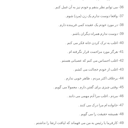
36- می توانم نظر بدهم و خودم نیز به آن غمل کنم .
37- واقعا دوست ندارم یک زن (مرد) شوم .
38- در مورد خودم یک عقیده کمی فریبنده دارم .
39- دوست ندارم همراه دیگران باشم .
40- اغلب به ترک کردن خانه فکر می کنم .
41- هرگز مورد مزاحمت قرار نگرفته ام .
42- اغلب احساس می کنم که عصبانی هستم .
43- اغلب از خودم خجالت می کشم .
44- برخلاف اکثر مردم ، ظاهر خوبی ندارم .
45- وقتی چیزی برای گفتن دارم ، معمولا می گویم .
46- مردم ، اغلب مرا آدم مهمی می دانند .
47- خانواده ام مرا درک می کنند .
48- همیشه حقیقت را می گویم .
49- کارفرما یا رئیس به من می فهماند که لیاقت ارتقا را نداشتم .