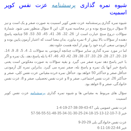
شيوه نمره گذاری
پرسشنامه
عزت نفس کوپر
اسمیت
شیوه نمره گذاری پرسشنامه عزت نفس کوپر اسمیت به صورت صفر و یک است و نیز
8 سؤال دروغ سنج بوده و در محاسبه نمره کل، این 8 سؤال منظور نمی شود. شمارۀ
سؤالات دروغ سنج عبارت است از: 26، 32، 36، 41، 45، 50، 53، 58 چنانچه پاسخ
دهنده از سؤالات بالا بیش از 4 نمره بیاورد، بدان معنا است که اعتبار آزمون پایین بوده و
آزمودنی سعی کرده خود را بهتر از آنچه هست جلوه دهد.
اما در مورد نمره گذاری سایر سؤالات چنانچه آزمودنی به سؤالات 1، 4، 5، 8، 9، 14،
19، 20، 27، 28، 29، 33، 37، 38، 39، 42، 43، 46، 47 با بله پاسخ دهد، یک نمره و اگر
با خیر پاسخ دهد نمره صفر می گیرد. و بقیه سؤالات به صورت معکوس است یعنی
پاسخ خیر آنها یک نمره و پاسخ بله، صفر نمره می گیرد. بنابراین نمره کل آزمودنی
حدأقل صفر و حدأکثر 50 خواهد بود. حدأقل نمره خرده مقیاس عزت نفس کلی، صفر و
حدأکثر 26، عزت نفس اجتماعی، صفر و 8 و عزت نفس تحصیلی، صفر و 8، عزت نفس
خانوادگی، صفر و 8 خواهد بود.
سؤال های مربوط به مقیاس ها و شیوه نمره گذاری
پرسشنامه
عزت نفس کوپر
اسمیت
عزت نفس عمومی بلی 47-43-39-38-27-19-4-1
خیر 3-7-10-12-13-15-18-24-25-30-31-34-35-48-51-55-56-57
عزت نفس خانوادگی بلی 29-20-9
خیر 44-22-16-11-6