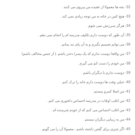
32- بجه ها معمولا از عقیده من پیروی می کنند .
33- هیچ کس در خانه به من توجه زیادی نمی کند .
34- هرگز سرزنش نمی شوم .
35- آن طور که دوست دارم تکلیف مدرسه ام را انجام نمی دهم .
36- می توانم تصمیم بگیرم و به آن پای بند بمانم .
37- من واقعا دوست ندارم که یک پسر/ دختر باشم .( از جنس مخالف باشم)
38- من خودم را دست کم می گیرم .
39- دوست ندارم با دیگران باشم .
40- خیلی وفت ها دوست دارم خانه را ترک کنم .
41- من اصلا کمرو نیستم .
42- من اغلب اوقات در مدرسه احساس دلخوری می کنم .
43- من اغلب احساس می کنم که از خودم شرمنده ام .
44- من به زیبایی دیگران نیستم .
45- اگر چیزی برای گفتن داشته باشم ، معمولا آن را می گویم .