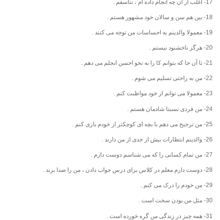
17- اغلب از آن چه انجام داده ام ، نتاسفم .
18- بین هم سن و سالان خود مشهور هستم .
19- معمولا والدینم به احساسات من توجه می کنند .
20- هرگز ناخشنود نیستم .
21- تا آن جا که بتوانم کا را به نحو احسن انجلم می دهم .
22- من به راحتی تسلیم می شوم .
23- معمولا می توانم از خود مواظبت کنم .
24- من فردی نسبتا شادمان هستم .
25- من ترجیح می دهم با بچه ای کوچکتر از خودم بازی کنم .
26- والدینم انتظارات بیش از حدی از من دارند .
27- من تمام کسانی را که می شناسم دوست دارم .
28- دوست دارم معلم در کلاس برای درس جواب دادن ، من را صدا بزند .
29- من خودم را درک می کنم .
30- مثل من بودن سخت است .
31- همه چیز در زندگی من گره خورده است .