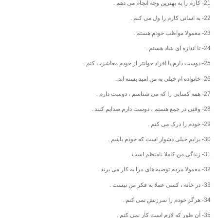
21- کارم را به بهترین وجه انجام می دهم .
22- به اسانی کارم را ول می کنم .
23- معمولا مواظب خودم هستم .
24- تا اندازه ای شاد هستم .
25- دوست دارم با افراد جوانتر از خودم معاشرت کنم .
26- خانواده ام خیلی به من امید بسته اند .
27- همه کسانی را که می شناسم ، دوست دارم .
28- وقتی در جمع هستم ، دوست دارم صدایم کنند .
29- خودم را درک می کنم .
30- برایم خیلی دشوار است که خودم باشم .
31- زندگی من کاملا نامنظم است .
32- معمولا مردم توصیه های مرا به کار می برند .
33- در خانه ، کسی عملا به فکر من نیست .
34- هرگز خودم را سرزنش نمی کنم .
35- آن طور که لازم است کار نمی کنم .