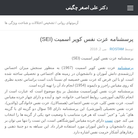
دکتر علی اصغر چگینی
Skip to content
آزمونهای روانی
/
تشخیص اختلالات و شناخت ویژگی ها
پرسشنامه عزت نفس کوپر اسمیت (SEI)
توسط
ROSTAM
·
می 2, 2018
پرسشنامه عزت نفس کوپر اسمیت (SEI)
پرسشنامه
عزت نفس کوپر اسمیت (1967) به منظور سنجش میزان احساس
ارزشمندی دانش آموزان و دانشجویان در زمینه های اجتماعی و تحصیلی ساخته شده
است. او با این فرض که عزت نفس خصیصه ای نسبتاً ثابت است براساس تجدید نظری
که روی مقیاس راجرز و دایموند (1954) انجام داد آن را تهیه کرده است.
پرسشنامه عزت نفس کوپراسمیت مشتمل بر پنج موضوع است که عبارت است از
انجام تکالیف آموزشی، روابط اجتماعی، خانواده، خود و آینده و دارای چهار خرده مقیاس
است، عزت نفس کلی، عزت نفس اجتماعی (همسالان)، عزت نفس خانوادگی (والدین)،
عزت نفس تحصیلی (آموزشی). این پرسشنامه دارای 58 سؤال دو گزینه ای با گزینه
های” بلی” و “خیر” است که هر فرد متناسب با وضعیت خود یکی از گزینه ها را انتخاب
می کند. چون
تست
دارای خرده مقیاس آموزشگاهی است، این تست را تنها می توان بر
روی دانشجویان و دانش آموزان مورد استفاده قرار داد. این سیاهه به دو جنبۀ ذهنی و
رفتارهای آشکار حرمت نفس اشاره دارد.