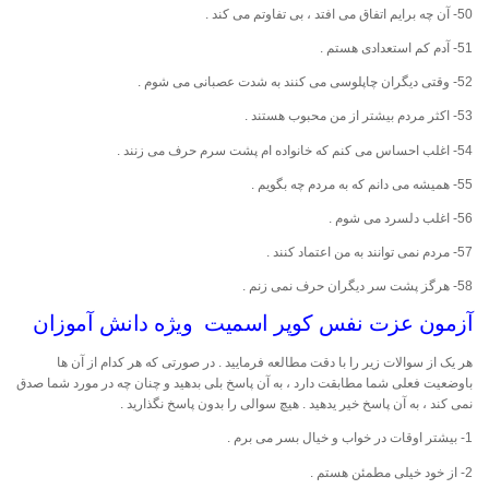
50- آن چه برایم اتفاق می افتد ، بی تفاوتم می کند .
51- آدم کم استعدادی هستم .
52- وقتی دیگران چاپلوسی می کنند به شدت عصبانی می شوم .
53- اکثر مردم بیشتر از من محبوب هستند .
54- اغلب احساس می کنم که خانواده ام پشت سرم حرف می زنند .
55- همیشه می دانم که به مردم چه بگویم .
56- اغلب دلسرد می شوم .
57- مردم نمی توانند به من اعتماد کنند .
58- هرگز پشت سر دیگران حرف نمی زنم .
آزمون عزت نفس کوپر اسمیت ویژه دانش آموزان
هر یک از سوالات زیر را با دقت مطالعه فرمایید . در صورتی که هر کدام از آن ها
باوضعیت فعلی شما مطابقت دارد ، به آن پاسخ بلی بدهید و چنان چه در مورد شما صدق
نمی کند ، به آن پاسخ خیر یدهید . هیچ سوالی را بدون پاسخ نگذارید .
1- بیشتر اوقات در خواب و خیال بسر می برم .
2- از خود خیلی مطمئن هستم .