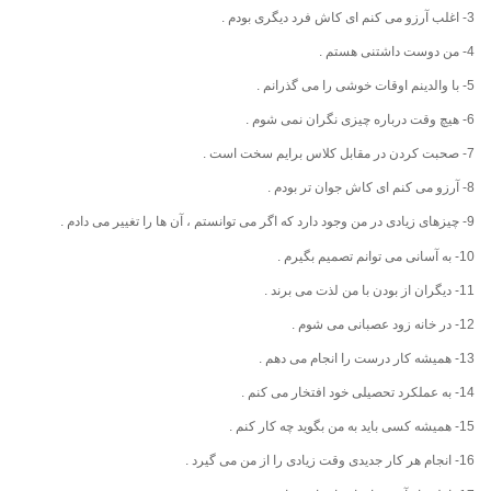
3- اغلب آرزو می کنم ای کاش فرد دیگری بودم .
4- من دوست داشتنی هستم .
5- با والدینم اوقات خوشی را می گذرانم .
6- هیچ وقت درباره چیزی نگران نمی شوم .
7- صحبت کردن در مقابل کلاس برایم سخت است .
8- آرزو می کنم ای کاش جوان تر بودم .
9- چیزهای زیادی در من وجود دارد که اگر می توانستم ، آن ها را تغییر می دادم .
10- به آسانی می توانم تصمیم بگیرم .
11- دیگران از بودن با من لذت می برند .
12- در خانه زود عصبانی می شوم .
13- همیشه کار درست را انجام می دهم .
14- به عملکرد تحصیلی خود افتخار می کنم .
15- همیشه کسی باید به من بگوید چه کار کنم .
16- انجام هر کار جدیدی وقت زیادی را از من می گیرد .