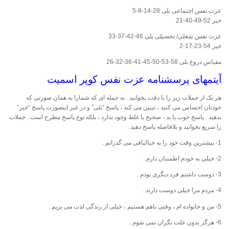
عزت نفس اجتماعی بلی 28-14-8-5
خیر 52-49-40-21
عزت نفس شغلی/ تحصیلی بلی 46-42-37-33
خیر 54-23-17-2
مقیاس دروغ بلی 58-53-50-45-41-36-32-26
آیتمهای پرسشنامه عزت نفس کوپر اسمیت
هر یک از جملات زیر را با دقت بخوانید . به جمله ای که شمارا به همان صورتی که
خودتان احساس می کنید ، تبیین می کند ، پاسخ “بلی” و در غیر اینصورت پاسخ “خیر”
بدهید . پاسخ خوب یا بد ، صحیح یا غلط وجود ندارد ، بلکه نوع پاسخ مطرح است . جملات
را سریع بخوانید و بلافاصله پاسخ دهید .
1- بیشترین وقت خود را به خیالبافی می گذرانم .
2- خیلی به خودم اطمینان دارم .
3- دوست داشتم فرد دیگری بودم .
4- مردم مرا خیلی دوست دارند .
5- من و خانواده ام ، وقتی باهم هستیم ، خیلی از زندگی لذت می بریم .
6- هرگز بدون علت نگران نمی شوم .